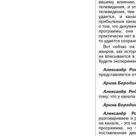
вашему влиянию.
телевидения, и эт
телевидения, тем 
удается, и кана
прибыльным канал
о том, что докуме
программы, они 
практически нет в
то удается сохран
Вот сейчас на
жанров, как исто
не вписывается в
будете экспериме
Александр Ро
представляется от
Арина Бородин
Александр Род
тому, что у канала
Арина Бородин
Александр Ро
разговариваем и 
на канале, - это 
программка, но 
поставленная де