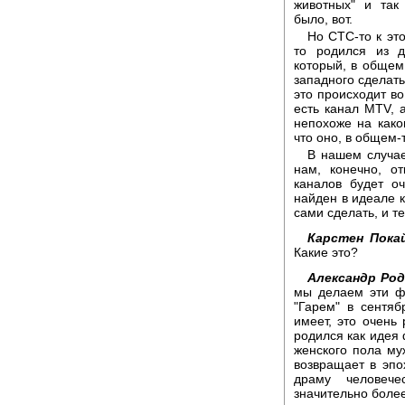
животных" и так
было, вот.
Но СТС-то к эт
то родился из д
который, в общем
западного сделать
это происходит во
есть канал MTV, 
непохоже на како
что оно, в общем-т
В нашем случае
нам, конечно, о
каналов будет о
найден в идеале 
сами сделать, и т
Карстен Покай
Какие это?
Александр Род
мы делаем эти ф
"Гарем" в сентя
имеет, это очень
родился как идея
женского пола му
возвращает в эп
драму человече
значительно более