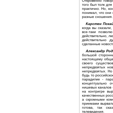
Откровенно говор
того был толк для
практично. Но, ко
понимал, что они
разные сношения. 
Карстен Покай
когда вы сказали,
все-таки позвол
действительно, лю
действительно 
сделанные новост
Александр Род
большой сторонни
настоящему общес
своего существ
непредвзятых нов
непредвзятых. Но 
будь то российско
парадигме - пар
концептуально 
нишевых каналов -
на контригре вы
качественных росс
а скромными ком
приемами вырвать 
готова, так ска
телевидения.