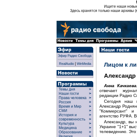
Ищите наши новы
Здесь хранятся только наши архивы (
Эфир Радио Свобода
|
Лицом к л
RealAudio
WinMedia
Александр
Анна Качкаева
Темы дня
>
отвечает журна
Наши гости
>
редакции Радио С
Права человека
>
Сегодня наш г
Россия
>
Александр Роднян
Время и Мир
>
"Коммерсант" и
СМИ
>
История и
>
агентство РУФА. 
современность
>
Александр, вы 
Культура
>
Украине "1+1" выс
Медицина
>
телевидению. Это
Образование
>
Религия
>