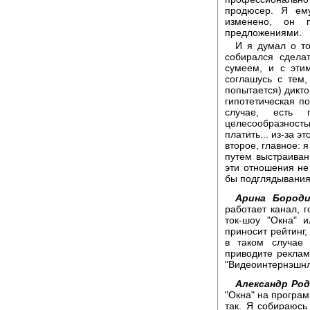
продюсер. Я ем
изменено, он 
предложениями.
И я думал о то
собирался сдела
сумеем, и с эти
соглашусь с тем
попытается) дикто
гипотетическая по
случае, есть п
целесообразностью
платить... из-за э
второе, главное: 
путем выстраива
эти отношения не
бы подглядывания,
Арина Бороди
работает канал, г
ток-шоу "Окна" 
приносит рейтинг,
в таком случае
приводите реклам
"Видеоинтернэшнл
Александр Род
"Окна" на програм
так. Я собираюсь