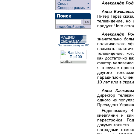
Александр Род
Спорт
>
Спецпрограммы
>
Анна Качкаева
Питер Гервз сказа
телевидение, но 
продукт. Чего сег
подробный запрос
Александр Ро
значительно боль
политического эф
Поставьте ссылку на РС
называть политиче
телевидение, кот
как достаточно в
фактор человечес
я в случае прое
другого телеви
парадигмой. Очень
10 лет или в Укра
Анна Качкаева
директор телека
одного из популя
Президент Украин
Роднянскому 4
киевлянин и кин
перестройки Ро
документалиста
наградами отмеч