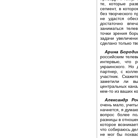
те, которые раз
сегмент, в котор
без творческого п
не удастся обес
достаточно впе
заниматься теле
точки зрения бор
задачи увеличен
сделано только тв
Арина Бороди
российским телев
интервью, что р
украинского. Но
партнер, с колле
участник. Скажи
заметили ли вы
центральных кана
кем-то из ваших к
Александр Ро
очень мало, учитыв
начнется, я думаю
вопрос более по
разницы в отношен
которое возникает
что собираюсь дел
не мог бы похва