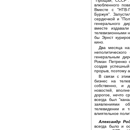
"Прощай, СССР".
влюбленного пова
Вместе с "НТВ-
Буржуя". Запусти
сердючкой и "По
генерального ди
вместе издавали
телевизионными н
бы Эрнст куриро
кино.
Два месяца на
неполитического
генеральным дир
Роман Петренко с
создав успешный
прорыв, поэтому 
В связи с эти
бизнес на теле
собственно, и 
новостей, вполн
дорогое, нечто с
всегда был "кан
заявлениями о
телевидении и т
влиятельное поли
Александр Род
всегда было и о