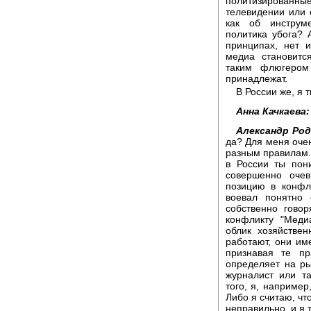
политизирован
телевидении или
как об инструм
политика убога? 
принципах, нет и
медиа становитс
таким флюгером 
принадлежат.
В России же, я т
Анна Качкаева:
Александр Род
да? Для меня очен
разным правилам. 
в России ты пони
совершенно очев
позицию в конфл
воевал понятно 
собственно гово
конфликту "Меди
облик хозяйстве
работают, они им
признавая те пр
определяет на ры
журналист или т
того, я, например
Либо я считаю, чт
неправильно, и я 