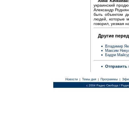
Анна Качкаева
украинский продю
Александр Роднянс
быть объектом д
людей, которые м
говорил, уезжая н
Другие перед
Владимир Я
Максим Ник
Бадри Майсу
Отправить 
Новости
Темы дня
Программы
Эфи
|
|
|
c 2004 Радио Свобода / Ради