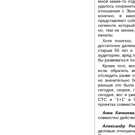
мной какие-то от
удалось сохранить
отношения с Эрн
конечно, в ка
представляют собо
сегменте, который
но, тем не менее
каналы.
Хотя понятно,
достаточно далек
старше 50 лет и 
аудиторию, вряд л
бы развиваться по
Кроме того, во
если обратить в
отследить разве 
но значительно б
раньше это были
сегодня, скорее,
сегодня, вот я уж
СТС и "1+1" в У
проектах совместн
Анна Качкаева
совместно действо
Александр Ро
деловые отношени