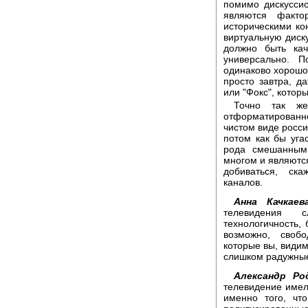
помимо дискусси
являются факто
историческими ко
виртуальную диску
должно быть кач
универсально. 
одинаково хорошо
просто завтра, д
или "Фокс", котор
Точно так ж
отформатированно
чистом виде росси
потом как бы угас
рода смешанными
многом и являются
добиваться, ска
каналов.
Анна Качкаева
телевидения с
технологичность, 
возможно, свобо
которые вы, видим
слишком радужные
Александр Ро
телевидение имело
именно того, чт