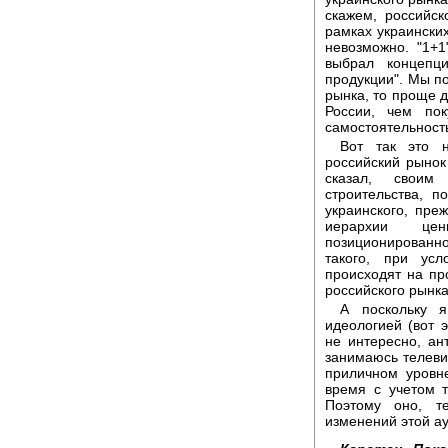
скажем, российско
рамках украински
невозможно. "1+1
выбрал концепц
продукции". Мы по
рынка, то проще д
России, чем по
самостоятельность
Вот так это 
российский рыно
сказал, своим 
строительства, п
украинского, пре
иерархии цен
позиционированно
такого, при усл
происходят на про
российского рынка
А поскольку 
идеологией (вот 
не интересно, ан
занимаюсь телеви
приличном уровн
время с учетом т
Поэтому оно, т
изменений этой ау