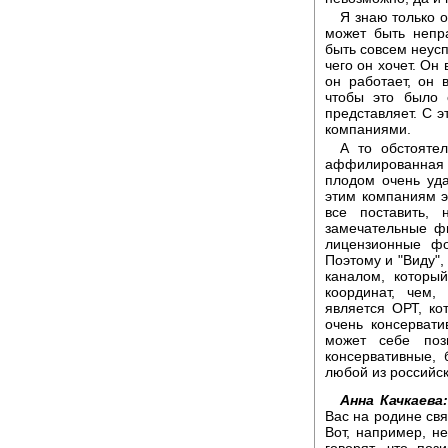
Я знаю только о
может быть непр
быть совсем неусп
чего он хочет. Он
он работает, он 
чтобы это было 
представляет. С э
компаниями.
А то обстоятел
аффилированная с
плодом очень уда
этим компаниям э
все поставить,
замечательные фи
лицензионные фо
Поэтому и "Виду",
каналом, которы
координат, чем,
является ОРТ, ко
очень консерват
может себе поз
консервативные, 
любой из российск
Анна Качкаева:
Вас на родине свя
Вот, например, н
говорят, что поз