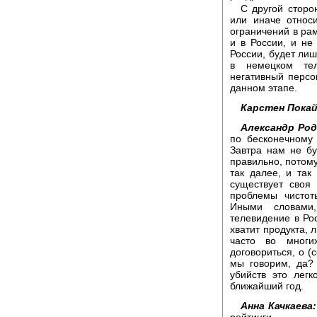
С другой сторо
или иначе относ
ограничений в ра
и в России, и не 
России, будет ли
в немецком тел
негативный персо
данном этапе.
Карстен Покай
Александр Род
по бесконечному 
Завтра нам не бу
правильно, потому
так далее, и так
существует своя
проблемы чистот
Иными словами,
телевидение в Ро
хватит продукта, 
часто во многи
договориться, о (
мы говорим, да?
убийств это легк
ближайший год.
Анна Качкаева:
рейтинги.