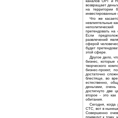
каналов ОРТ и Н
возвращает деньги
на территории б
инвестированные 
Что же касает
невлиятельные кан
неполитически
претендовать на 
Если предполож
развлечений явл
сферой человеческ
будет претендова
этой сфере.
Другое дело, чт
бизнес, которые
творческого комп
бизнес-проект, 
достаточно слож
блестяще, во вр
естественно, о
деньгами, очен
достигнуто две ц
второе - это как
обитания.
Сегодня, когда
СТС, вот в нынеш
Совершенно очев
приведут к тому, 