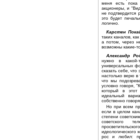
меня есть пока 
акционеры, и "Ви
не подтвердится р
это будет печаль
логично.
Карстен Пока
таких каналов, как
а потом, через н
возможны какие-т
Александр Ро
нужно в какой-
универсальных фо
сказать себе, что
настолько верю в 
что мы подозрева
условно говоря, "
который в этот
идеальный вариа
собственно говоря
Но при всем пр
если в целом кан
степени советским
советского тел
просветительског
идеологического к
рос и любил: п