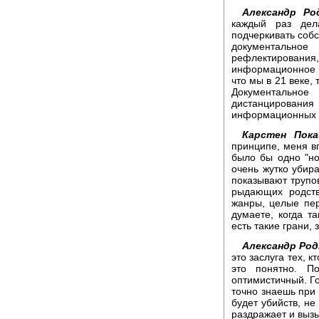
Александр Ро
каждый раз дел
подчеркивать собс
документальное
рефлектировани
информационное в
что мы в 21 веке,
Документально
дистанцировани
информационных 
Карстен Пока
принципе, меня в
было бы одно "но
очень жутко убир
показывают трупов
рыдающих родств
жанры, целые пер
думаете, когда т
есть такие грани,
Александр Род
это заслуга тех, к
это понятно. П
оптимистичный. Го
точно знаешь при 
будет убийств, не 
раздражает и вызы