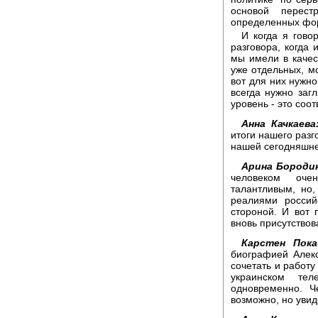
основой перест
определенных фор
И когда я гово
разговора, когда
мы имели в качес
уже отдельных, мо
вот для них нужно
всегда нужно загл
уровень - это соо
Анна Качкаева
итоги нашего разг
нашей сегодняшне
Арина Бородин
человеком оче
талантливым, но,
реалиями россий
стороной. И вот 
вновь присутствов
Карстен Пока
биографией Алекс
сочетать и работ
украинском те
одновременно. Ч
возможно, но увид