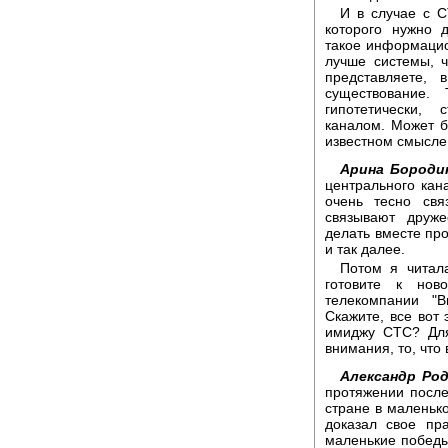
И в случае с С
которого нужно 
такое информацио
лучше системы, 
представляете, 
существование.
гипотетически,
каналом. Может б
известном смысле,
Арина Бороди
центрального кана
очень тесно св
связывают друж
делать вместе про
и так далее.
Потом я читала
готовите к нов
телекомпании "
Скажите, все вот
имиджу СТС? Для
внимания, то, что
Александр Род
протяжении послед
стране в маленько
доказал свое пр
маленькие победы,