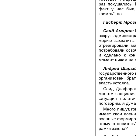
раз покушались. 
факт у нас был,
кремль", но...
Гисберт Мрозе
Саид Амиров:
вокруг админист
мэрию захватить
отреагировали м
потребовали освоб
и сделано к кон
момент ничем не 
Андрей Шарый
государственного 
организован бра
власть устояла.
Саид Джафарови
многом специфичн
ситуация полити
поговорим, я дума
Много пишут, го
имеет свои военн
военные формиров
этому относитесь
рамки закона?