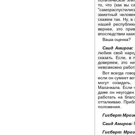
то, что (как вы 
"самораспустили
заметный человек
скажем так. Ну, в
нашей республики
вернее, это при
впоследствии как
Ваша оценка?
Саид Амиров:
любим свой наро
сказать. Если, в
доверяем, это ни
невозможно работ
Вот всегда гово
если он сумеет во
могут созидать,
Махачкала. Если 
даже он неугоден 
работать на благ
отталкиваю. Приб
положения.
Гисберт Мрозе
Саид Амиров:
П
Гисберт Мроз