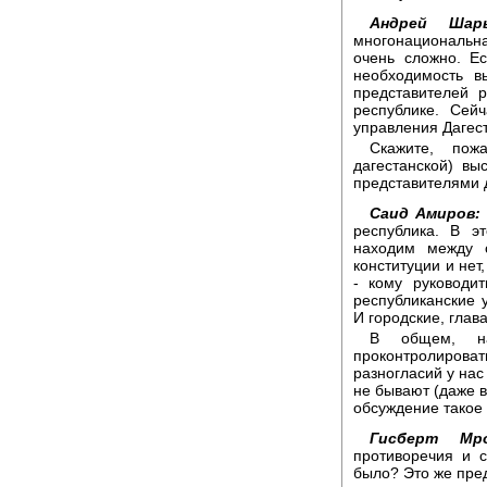
Андрей Шар
многонациональна
очень сложно. Е
необходимость в
представителей 
республике. Сей
управления Дагес
Скажите, пож
дагестанской) в
представителями 
Саид Амиров:
республика. В э
находим между 
конституции и нет
- кому руководи
республиканские 
И городские, глав
В общем, на
проконтролиров
разногласий у нас 
не бывают (даже в
обсуждение такое р
Гисберт Мро
противоречия и 
было? Это же пред