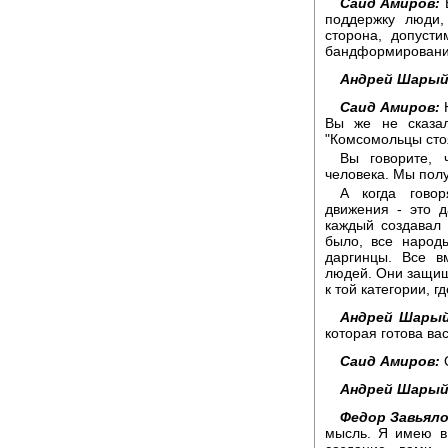
Саид Амиров:
В
поддержку люди,
сторона, допусти
бандформирования
Андрей Шарый
Саид Амиров:
Н
Вы же не сказал
"Комсомольцы стоя
Вы говорите, 
человека. Мы полу
А когда говор
движения - это д
каждый создавал 
было, все народ
даргинцы. Все в
людей. Они защищ
к той категории, 
Андрей Шарый
которая готова ва
Саид Амиров:
Андрей Шарый
Федор Завьяло
мысль. Я имею в