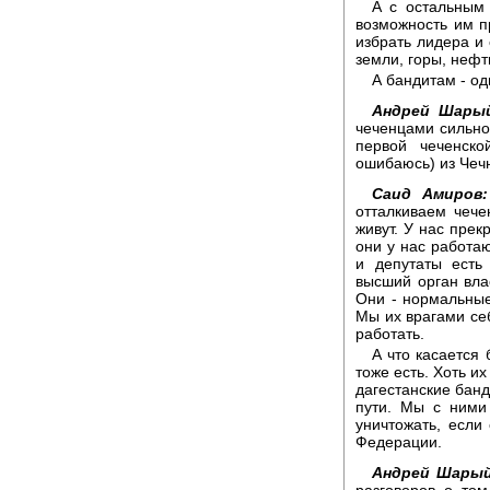
А с остальным 
возможность им п
избрать лидера и 
земли, горы, нефть
А бандитам - од
Андрей Шары
чеченцами сильно
первой чеченск
ошибаюсь) из Чечн
Саид Амиров:
отталкиваем чече
живут. У нас пре
они у нас работаю
и депутаты есть
высший орган вла
Они - нормальные
Мы их врагами се
работать.
А что касается
тоже есть. Хоть их
дагестанские банд
пути. Мы с ними
уничтожать, если
Федерации.
Андрей Шарый
разговоров о том