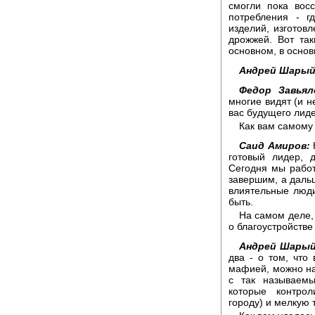
смогли пока вос
потребления - г
изделий, изготов
дрожжей. Вот та
основном, в основ
Андрей Шарый
Федор Завьял
многие видят (и не
вас будущего лиде
Как вам самому
Саид Амиров:
Н
готовый лидер, 
Сегодня мы работ
завершим, а дальш
влиятельные люди
быть.
На самом деле, 
о благоустройстве
Андрей Шарый
два - о том, что 
мафией, можно наз
с так называемы
которые контро
городу) и мелкую 