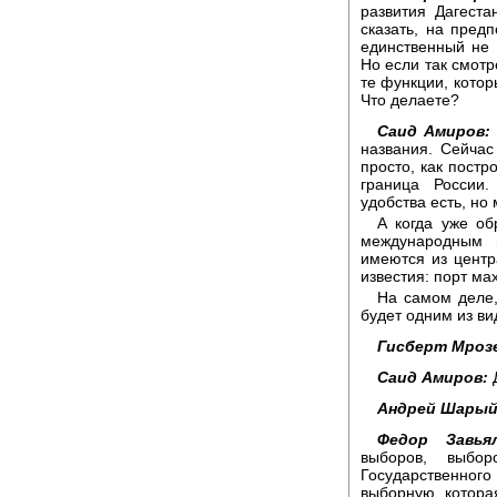
развития Дагеста
сказать, на пред
единственный не
Но если так смотре
те функции, котор
Что делаете?
Саид Амиров:
названия. Сейчас
просто, как постр
граница России
удобства есть, но
А когда уже об
международным 
имеются из центр
известия: порт ма
На самом деле,
будет одним из ви
Гисберт Мрозе
Саид Амиров:
Д
Андрей Шарый
Федор Завьял
выборов, выбор
Государственного 
выборную, которая