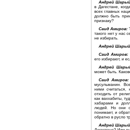
Андрей Шарый
в Дагестане, когд
всех главных нац
должно быть при
признаку?
Саид Амиров:
Т
такого нет у нас 
не избирать.
Андрей Шарый
Саид Амиров:
его избирают, и е
Андрей Шары
может быть. Како
Саид Амиров:
мусульманин. Вс
ними считаться,
отходить от рели
как ваххабиты, т
хабарами и долл
людей. Но они о
понимает, и обра
обратно в русло 
Андрей Шарый
Дагестане? Или о