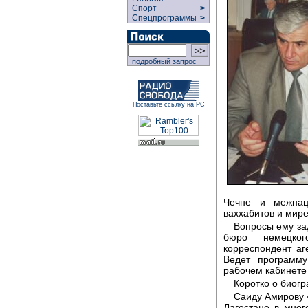
Спорт
>
Спецпрограммы
>
подробный запрос
Поставьте ссылку на РС
Чечне и межнац
ваххабитов и мире
Вопросы ему за
бюро немецког
корреспондент а
Ведет программ
рабочем кабинете
Коротко о биог
Саиду Амирову 4
Дагестане в мног