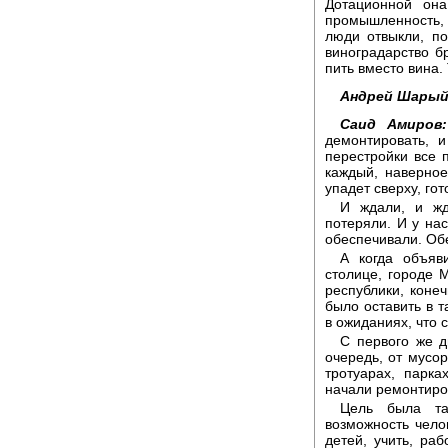
Дотационной она
промышленность, 
люди отвыкли, по
виноградарство б
пить вместо вина. 
Андрей Шарый
Саид Амиров:
демонтировать, 
перестройки все 
каждый, наверное,
упадет сверху, го
И ждали, и жд
потеряли. И у на
обеспечивали. Обе
А когда объяв
столице, городе 
республики, конеч
было оставить в т
в ожиданиях, что с
С первого же д
очередь, от мусор
тротуарах, парк
начали ремонтиро
Цель была та
возможность чело
детей, учить, ра