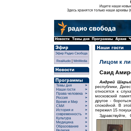
Ищите наши новы
Здесь хранятся только наши архивы (
Эфир Радио Свобода
|
Лицом к л
RealAudio
WinMedia
Саид Амир
Андрей Шары
Темы дня
>
республики, Дагес
Наши гости
>
относятся к слух
Права человека
>
московский памя
Россия
>
другое - боротьс
Время и Мир
>
спокойной. В эт
СМИ
>
пережил 15 покуш
История и
>
современность
>
Здравствуйте,
Культура
>
Медицина
>
Образование
>
Религия
>