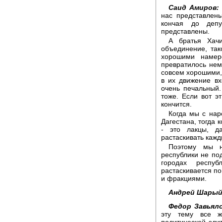
Саид Амиров:
нас представлены
кончая до депу
представлены.
А братья Хач
объединение, так
хорошими намер
превратилось нем
совсем хорошими,
в их движение вх
очень печальный.
тоже. Если вот э
кончится.
Когда мы с нар
Дагестана, тогда 
- это лакцы, д
растаскивать кажд
Поэтому мы н
республики не под
городах респу
растаскивается п
и фракциями.
Андрей Шарый
Федор Завьяло
эту тему все ж
политической эли