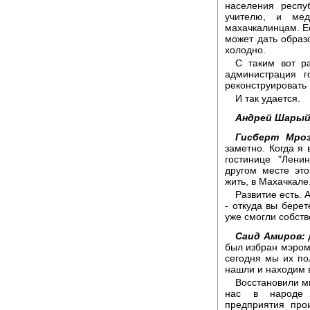
населения респу
учителю, и мед
махачкалинцам. Ес
может дать образ
холодно.
С таким вот р
администрация г
реконструировать
И так удается.
Андрей Шарый
Гисберт Мроз
заметно. Когда я
гостинице "Лени
другом месте это
жить, в Махачкале.
Развитие есть. 
- откуда вы берет
уже смогли собств
Саид Амиров:
Д
был избран мэром 
сегодня мы их по
нашли и находим 
Восстановили м
нас в народе 
предприятия про