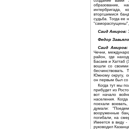
создание вами 
образование, 
интербригада, 
вторгшимися бан
судьба. Тогда ее 
"самораспущены",
Саид Амиров:
З
Федор Завьяло
Саид Амиров:
Чечни, междунаро
район, где нахо
Басаев и Хаттаб (
вошли со своими
бесчинствовать.
Южному округу, 
он первым был со 
Когда тут мы п
прибудет из Ростов
вот начало войн
населения. Когд
поехали воевать,
думали: "Поедем
вооруженные бан
погибали, на сме
Имеется в виду -
руководил Казанце