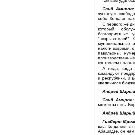
Как вам удалось
Саид Амиров:
чувствует свободн
себе. Когда он на
С первого же дн
который обслу
благоприятные 
"покрывателей".
муниципальные р
налоги вовремя, о
павильоны, нуме
производственные
контролем налого
А тогда, когда
командуют предпр
и республики, и ц
увеличился бюдже
Андрей Шарый
Саид Амиров:
моменты есть. Бор
Андрей Шарый
Гисберт Мроз
вас. Когда мы в 
Абашидзе, он нам 