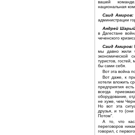
вашей команде
национальная ком
Саид Амиров:
администрации гор
Андрей Шарый
в Дагестане вой
чеченского кризис
Саид Амиров:
мы давно жили б
экономической 
туристов, гостей,
бы сами себя.
Вот эта война по
Вот даже, к пр
хотели вложить ср
предприятия есть 
всегда приезжа
оборудование, от
не хуже, чем Черн
Но вот эта ситу
друзья, и то (они
Потом".
А то, что кас
переговоров никак
говорил, с первого