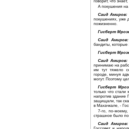
говорит, что знает,
А покушения на 
Саид Амиров:
покушениях, уже 
пожизненно.
Гисберт Мрозе
Саид Амиров:
бандиты, которые х
Гисберт Мрозе
Саид Амиров:
принимаю на работ
им тут тяжело с
городе, минуя ад
могут. Поэтому це
Гисберт Мроз
только что стали 
напротив здание 
защищали, так сказ
в Махачкале, - Гос
7-го, по-моему
страшное было по
Саид Амиров:
Госсовет и народ