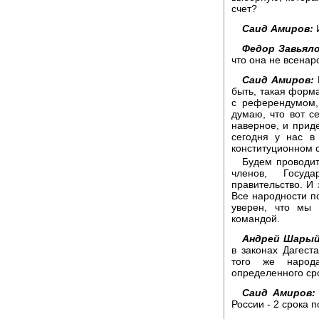
счет?
Саид Амиров:
И
Федор Завьяло
что она не всенар
Саид Амиров:
быть, такая форм
с референдумом,
думаю, что вот с
наверное, и приде
сегодня у нас в
конституционном с
Будем проводит
членов, Госуд
правительство. И
Все народности п
уверен, что мы
командой.
Андрей Шарый
в законах Дагест
того же народ
определенного ср
Саид Амиров:
России - 2 срока 