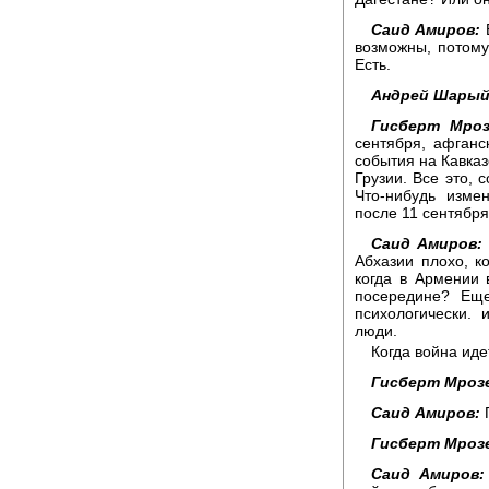
Саид Амиров:
Е
возможны, потому
Есть.
Андрей Шарый
Гисберт Мроз
сентября, афган
события на Кавказ
Грузии. Все это, 
Что-нибудь изме
после 11 сентября
Саид Амиров:
Абхазии плохо, к
когда в Армении 
посередине? Еще
психологически. 
люди.
Когда война иде
Гисберт Мрозе
Саид Амиров:
Г
Гисберт Мрозе
Саид Амиров: