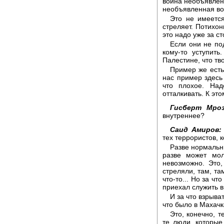
война необъявлен
необъявленная вой
Это не имеется
стреляет. Потихон
это надо уже за ст
Если они не по
кому-то уступит
Палестине, что тв
Пример же есть
нас пример здесь 
что плохое. Над
отталкивать. К это
Гисберт Мроз
внутреннее?
Саид Амиров:
тех террористов, 
Разве нормальны
разве может мол
невозможно. Это,
стреляли, там, та
что-то... Но за чт
приехал служить 
И за что взрыва
что было в Махачк
Это, конечно, т
те люди, которые