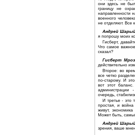
они здесь не был
границу не охра
направленности н
военного человека
не отделяют. Все 
Андрей Шарый
я попрошу моих к
Гисберт, давай
Что самое важное
сказал?
Гисберт Мроз
действительно из
Второе: во вре
все четко разделе
по-старому. И это
вот этот баланс
администрации -
очередь, стабилиз
И третье - это 
простая, и война
живут, экономика
Может быть, самы
Андрей Шарый
зрения, ваше мне