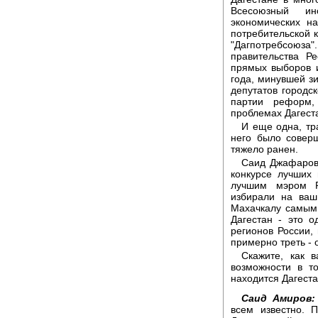
Всесоюзный ин
экономических н
потребительской 
"Дагпотребсоюза"
правительства Р
прямых выборов 
года, минувшей з
депутатов городс
партии реформ,
проблемах Дагеста
И еще одна, тр
него было совер
тяжело ранен.
Саид Джафарови
конкурсе лучших
лучшим мэром Р
избирали на ваш
Махачкалу самым
Дагестан - это 
регионов России,
примерно треть - 
Скажите, как в
возможности в т
находится Дагеста
Саид Амиров:
всем известно. 