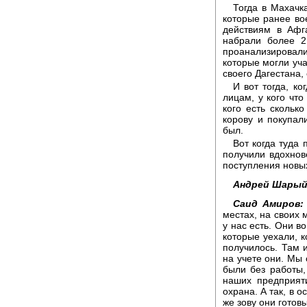
Тогда в Махачк
которые ранее во
действиям в Афг
набрали более 
проанализировал
которые могли уча
своего Дагестана,
И вот тогда, к
лицам, у кого что
кого есть скольк
корову и покупа
был.
Вот когда туда 
получили вдохнов
поступления новых
Андрей Шарый
Саид Амиров:
местах, на своих 
у нас есть. Они в
которые уехали, к
получилось. Там и
на учете они. Мы 
были без работы,
наших предприяти
охрана. А так, в 
же зову они готов