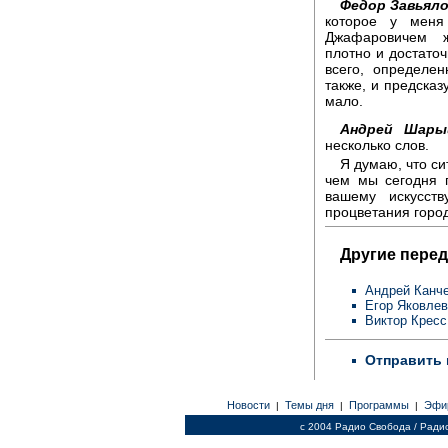
Федор Завьяло
которое у меня
Джафаровичем ж
плотно и достаточ
всего, определен
также, и предсказ
мало.
Андрей Шары
несколько слов.
Я думаю, что си
чем мы сегодня 
вашему искусст
процветания горо
Другие перед
Андрей Канч
Егор Яковлев
Виктор Кресс
Отправить 
Новости
Темы дня
Программы
Эфи
|
|
|
c 2004 Радио Свобода / Ради