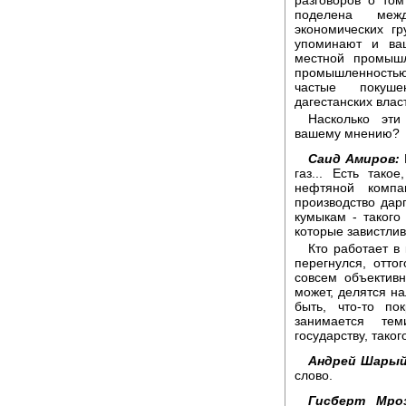
поделена межд
экономических гр
упоминают и ва
местной промышл
промышленностью
частые покуше
дагестанских влас
Насколько эти
вашему мнению?
Саид Амиров:
Н
газ... Есть тако
нефтяной компа
производство дар
кумыкам - такого
которые завистлив
Кто работает в 
перегнулся, отто
совсем объективн
может, делятся на
быть, что-то по
занимается те
государству, такого
Андрей Шарый
слово.
Гисберт Мроз