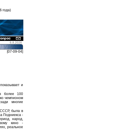
6 года)
6.8.2026
[07-09-04]
 показывает и
ав более 100
ько чемпионом
зади многие
 СССР, была в
а Подниекса -
ериод, народ,
вому кино -
иях, реальное