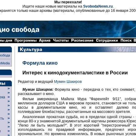
Мы переехали!
Ищите наши новые материалы на
SvobodaNews.ru
.
хранятся только наши архивы (материалы, опубликованные до 16 января 200
вобода
Формула кино
nMedia
Интерес к кинодокументалистике в России
Редактор и ведущий
Мумин Шакиров
>
Мумин Шакиров:
Формула кино - передача о тех, кто снимает,
>
рассказывает о кино.
века
>
Фильм американца Майкла Мура "Фаренгейт 9/11", собр
>
миллионов долларов США в мировом прокате, становится не тол
р
>
кассы в документальном кино, но и оставляет далеко по
>
голливудские блокбастеры, рассчитанные на массового зрителя.
>
Аналогичная прокатная судьба, но в пределах одной страны -
сть
>
конце 80-х у знаменитой документальной картины режиссера Юрис
>
"Легко ли быть молодым?". В этот короткий "перестроечный" п
>
изголодавшись по правдивой информации, предпочел игро
ие
>
хроникальное. Но времена изменились. В новых рыночных услов
>