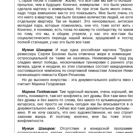
"Старые песни о главном". Жалко, что все-таки мы как-то больше
прошлое, чем в будущее. Конечно, коммуналки - это было ужасно
сделала картину о коммуналках. Но при этом было много очень
надо тогда взвешенно как-то это показывать. Мне было очень ст
что никто в квартире, там было безумно количество людей, не хот
отдельную квартиру. Так не бывает. Это ненормально, антисан
молодая пара, которые поженились, они что, тоже хотят жить 
Конечно, я понимаю, есть тоска по какому-то сообществу, по каком
по тому, что мы, в общем, утеряли, у нас это все-таки б
социалистического периода нашей жизни, хрущевский и постхр
полной стагнации, у нас это было все-таки.
Мумин Шакиров:
И еще одна российская картина "Трудно 
режиссера Сергея Босенко была отмечена жюри в номинации "
остросоциальной ее также не назовешь. Неимоверный труд рад
сладких минут победы, нескончаемые тренировки с раннего утр
вечера, удачи и неудачи, из этих слагаемых состоит каждодневна
состоявшегося чемпиона по спортивной гимнастике Алексея Немо
начинающего гимнаста Юрия Рязанова.
Но до высокого искусства - эта документального работа явно 
считает Марина Голдовская.
Марина Голдовская:
Там чудесный мальчик, очень хороший, мн
опять, понимаете, там нет конфликта, нет драмы. Все-таки кино б
без драмы и без какого-то слома, без какого-то кульминационного
катарсиса, оно просто не очень сегодня как бы вписывается в 
документального кино. Сейчас все-таки документальные фильмы - 
кино. Я не хочу сказать, что оно художественное, но оно строи
законам жанра. И поэтому, конечно, мне бы тоже этого 
конфликтности.
Мумин Шакиров:
Отсутствие в конкурсной программе 
остросоциальных картин российского производства, член-жюр