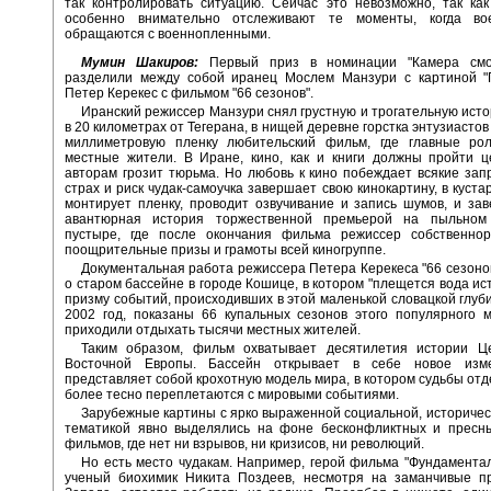
так контролировать ситуацию. Сейчас это невозможно, так как
особенно внимательно отслеживают те моменты, когда во
обращаются с военнопленными.
Мумин Шакиров:
Первый приз в номинации "Камера смо
разделили между собой иранец Мослем Манзури с картиной "
Петер Керекес с фильмом "66 сезонов".
Иранский режиссер Манзури снял грустную и трогательную истор
в 20 километрах от Тегерана, в нищей деревне горстка энтузиастов
миллиметровую пленку любительский фильм, где главные ро
местные жители. В Иране, кино, как и книги должны пройти ц
авторам грозит тюрьма. Но любовь к кино побеждает всякие зап
страх и риск чудак-самоучка завершает свою кинокартину, в куста
монтирует пленку, проводит озвучивание и запись шумов, и за
авантюрная история торжественной премьерой на пыльном
пустыре, где после окончания фильма режиссер собственнор
поощрительные призы и грамоты всей киногруппе.
Документальная работа режиссера Петера Керекеса "66 сезонов
о старом бассейне в городе Кошице, в котором "плещется вода ист
призму событий, происходивших в этой маленькой словацкой глуби
2002 год, показаны 66 купальных сезонов этого популярного м
приходили отдыхать тысячи местных жителей.
Таким образом, фильм охватывает десятилетия истории Ц
Восточной Европы. Бассейн открывает в себе новое изм
представляет собой крохотную модель мира, в котором судьбы от
более тесно переплетаются с мировыми событиями.
Зарубежные картины с ярко выраженной социальной, историчес
тематикой явно выделялись на фоне бесконфликтных и пресны
фильмов, где нет ни взрывов, ни кризисов, ни революций.
Но есть место чудакам. Например, герой фильма "Фундамента
ученый биохимик Никита Поздеев, несмотря на заманчивые п