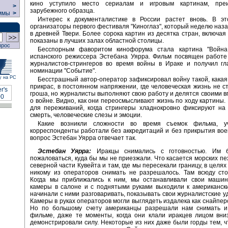
кино уступило место сериалам и игровым картинам, преи
>
зарубежного образца.
ммы
>
Интерес к документалистике в России растет вновь. В э
организаторы первого фестиваля "Киноглаз", который неделю наз
в древней Твери. Более сорока картин из десятка стран, включая
показаны в лучших залах областной столицы.
прос
Бесспорным фаворитом кинофорума стала картина "Война
испанского режиссера Эстебана Уярра. Фильм посвящен работе
журналистов-стрингеров во время войны в Ираке и получил гл
номинации "Событие".
у на РС
Бесстрашный автор-оператор зафиксировал войну такой, какая 
прикрас, в постоянном напряжении, где человеческая жизнь не с
гроша, но журналисты выполняют свою работу и делятся своими 
о войне. Видно, как они переосмысливают жизнь по ходу картины. 
для переживаний, когда стрингеры хладнокровно фиксируют на 
смерть, человеческие слезы и эмоции.
Какие возникли сложности во время съемок фильма, уч
корреспонденты работали без аккредитаций и без прикрытия вое
вопрос Эстебан Уярра отвечает так.
Эстебан Уярра:
Иракцы снимались с готовностью. Им 
пожаловаться, куда бы мы не приезжали. Что касается морских пех
северной части Кувейта и там, где мы пересекали границу, в целя
никому из операторов снимать не разрешалось. Там всюду сто
Когда мы приближались к ним, мы останавливали свои машин
камеры в салоне и с поднятыми руками выходили к американск
начинали с ними разговаривать, показывать свои журналистские у
Камеры в руках операторов могли выглядеть издалека как снайперс
Но по большому счету американцы разрешали нам снимать и
фильме, даже те моменты, когда они клали иракцев лицом вни
демонстрировали силу. Некоторые из них даже были горды тем, ч