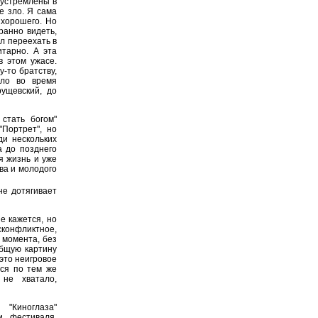
 устремлены в
е зло. Я сама
 хорошего. Но
ранно видеть,
ел переехать в
итарно. А эта
в этом ужасе.
у-то братству,
ыло во время
ущевский, до
стать богом"
Портрет", но
и нескольких
а до позднего
я жизнь и уже
ва и молодого
не дотягивает
е кажется, но
есконфликтное,
 момента, без
общую картину
это неигровое
тся по тем же
не хватало,
"Киноглаза"
и фестиваля,