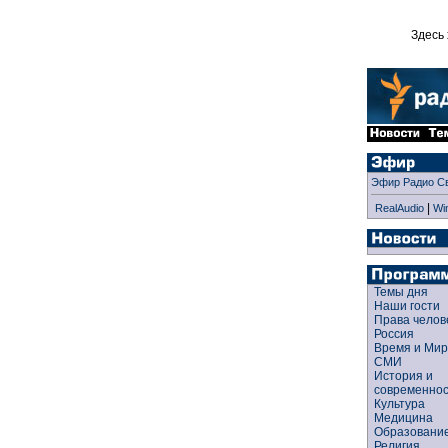
Здесь 
Эфир Радио С
|
RealAudio
Wi
Темы дня
Наши гости
Права чело
Россия
Время и Ми
СМИ
История и
современно
Культура
Медицина
Образован
Религия