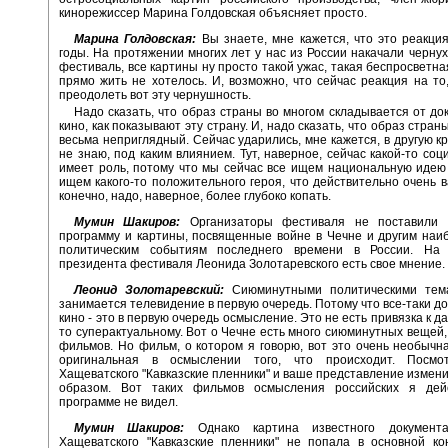
кинорежиссер Марина Голдовская объясняет просто.
Марина Голдовская:
Вы знаете, мне кажется, что это реакц
годы. На протяжении многих лет у нас из России накачали чернух
фестиваль, все картины ну просто такой ужас, такая беспросветна
прямо жить не хотелось. И, возможно, что сейчас реакция на то,
преодолеть вот эту чернушность.
Надо сказать, что образ страны во многом складывается от до
кино, как показывают эту страну. И, надо сказать, что образ стра
весьма неприглядный. Сейчас ударились, мне кажется, в другую кр
не знаю, под каким влиянием. Тут, наверное, сейчас какой-то соц
имеет роль, потому что мы сейчас все ищем национальную иде
ищем какого-то положительного героя, что действительно очень в
конечно, надо, наверное, более глубоко копать.
Мумин Шакиров:
Организаторы фестиваля не поставили 
программу и картины, посвященные войне в Чечне и другим на
политическим событиям последнего времени в России. На
президента фестиваля Леонида Золотаревского есть свое мнение.
Леонид Золотаревский:
Сиюминутными политическими тема
занимается телевидение в первую очередь. Потому что все-таки д
кино - это в первую очередь осмысление. Это не есть привязка к да
то суперактуальному. Вот о Чечне есть много сиюминутных вещей, 
фильмов. Но фильм, о котором я говорю, вот это очень необычн
оригинальная в осмыслении того, что происходит. Посмо
Хащеватского "Кавказские пленники" и ваше представление измен
образом. Вот таких фильмов осмысления российских я дей
программе не видел.
Мумин Шакиров:
Однако картина известного документ
Хащеватского "Кавказские пленники" не попала в основной ко