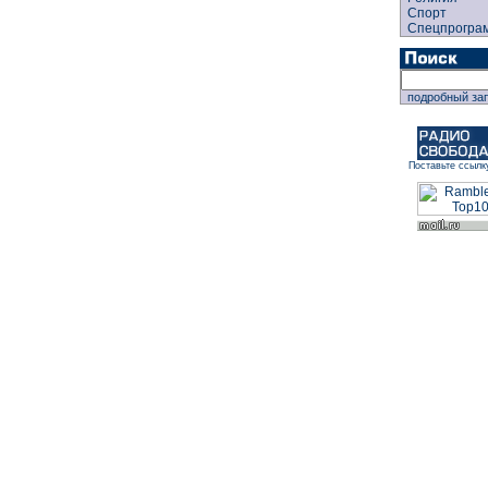
Спорт
Спецпрогра
подробный за
Поставьте ссылк