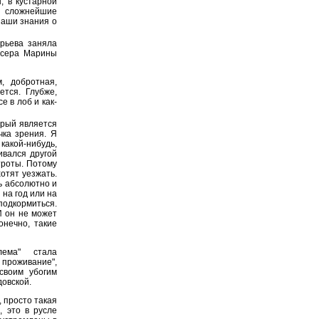
, в кустарной
 сложнейшие
наши знания о
орьева заняла
ссера Марины
, добротная,
ется. Глубже,
е в лоб и как-
орый является
чка зрения. Я
какой-нибудь,
ивался другой
троты. Потому
хотят уезжать.
ть абсолютно и
 на год или на
подкормиться.
И он не может
онечно, такие
ема" стала
 проживание",
своим убогим
довской.
, просто такая
, это в русле