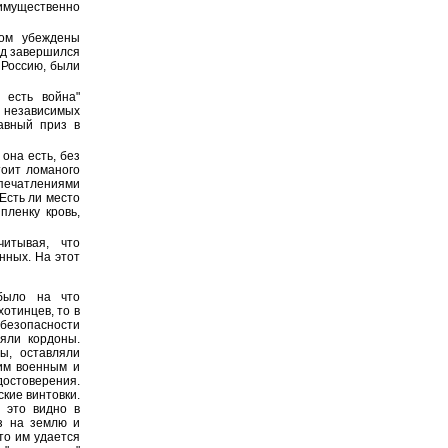
мущественно
том убеждены
ад завершился
 Россию, были
 есть война"
 независимых
авный приз в
она есть, без
тоит ломаного
впечатлениями
Есть ли место
пленку кровь,
итывая, что
нных. На этот
было на что
отинцев, то в
х безопасности
яли кордоны.
ы, оставляли
им военным и
достоверения.
кие винтовки.
 это видно в
з на землю и
то им удается