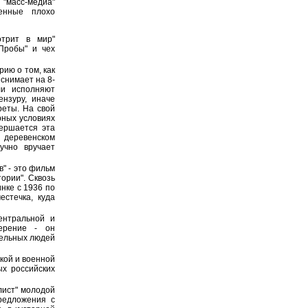
 "масс-медиа"
енные плохо
трит в мир"
Пробы" и чех
ию о том, как
 снимает на 8-
ли исполняют
ензуру, иначе
реты. На свой
рных условиях
вершается эта
 деревенском
учно вручает
" - это фильм
ории". Сквозь
нке с 1936 по
естечка, куда
ентральной и
ерение - он
дельных людей
кой и военной
х российских
лист" молодой
редложения с