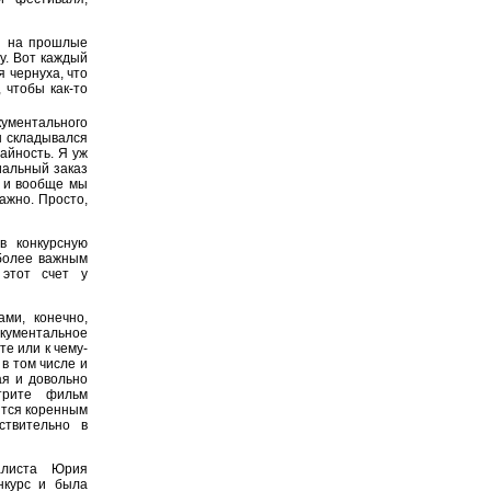
ия на прошлые
у. Вот каждый
я чернуха, что
 чтобы как-то
кументального
ны складывался
айность. Я уж
иальный заказ
ю и вообще мы
ажно. Просто,
в конкурсную
иболее важным
 этот счет у
ми, конечно,
окументальное
те или к чему-
в том числе и
ая и довольно
трите фильм
ится коренным
ствительно в
алиста Юрия
нкурс и была