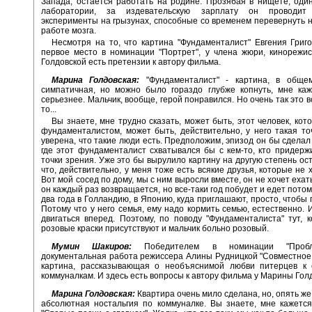
Запада, остается работать на родине. Прозябая в нищете, один
лаборатории, за издевательскую зарплату он проводит
эксперименты на грызунах, способные со временем перевернуть 
работе мозга.
Несмотря на то, что картина "Фундаменталист" Евгения Григ
первое место в номинации "Портрет", у члена жюри, кинорежи
Голдовской есть претензии к автору фильма.
Марина Голдовская:
"Фундаменталист" - картина, в общем
симпатичная, но можно было гораздо глубже копнуть, мне каж
серьезнее. Мальчик, вообще, герой понравился. Но очень так это вс
то...
Вы знаете, мне трудно сказать, может быть, этот человек, кот
фундаменталистом, может быть, действительно, у него такая то
уверена, что такие люди есть. Предположим, эпизод он бы сделал 
где этот фундаменталист схватывался бы с кем-то, кто придерж
точки зрения. Уже это бы вырулило картину на другую степень ос
что, действительно, у меня тоже есть всякие друзья, которые не 
Вот мой сосед по дому, мы с ним выросли вместе, он не хочет еха
он каждый раз возвращается, но все-таки год побудет и едет потом
два года в Голландию, в Японию, куда приглашают, просто, чтобы 
Потому что у него семья, ему надо кормить семью, естественно. 
двигаться вперед. Поэтому, по поводу "Фундаменталиста" тут, к
розовые краски присутствуют и мальчик больно розовый.
Мумин Шакиров:
Победителем в номинации "Пробл
документальная работа режиссера Алины Рудницкой "Совместное
картина, рассказывающая о необъяснимой любви питерцев к 
коммуналкам. И здесь есть вопросы к автору фильма у Марины Гол
Марина Голдовская:
Квартира очень мило сделана, но, опять же
абсолютная ностальгия по коммуналке. Вы знаете, мне кажется