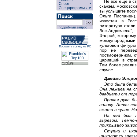
Не все еще в ст
Спорт
>
скажем, московски
Спецпрограммы
>
вы услышите посл
Ольги Писпанен).
известен в Рос
литература стали
подробный запрос
Лос-Анджелеса",
Эллрой, которому 
международными 
культовой фигуры
Поставьте ссылку на РС
пор не переве
постмодернизм, о
царивший в стра
Тем более реализм
случае...
Джеймс Эллрой
Это была белая
Она лежала на с
двадцати от поре
Правая рука б
голову. Левая с
сжата в кулак. Н
На ней был л
вырезом. Темно
прикрывало живот
Ступни и икры
щиколотки завяза