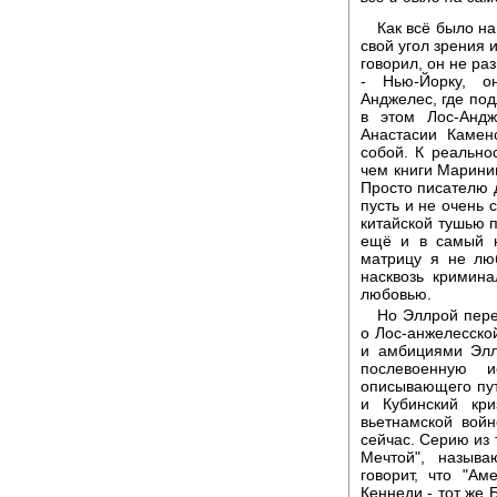
Как всё было на
свой угол зрения 
говорил, он не ра
- Нью-Йорку, о
Анджелес, где под
в этом Лос-Анд
Анастасии Камен
собой. К реально
чем книги Маринин
Просто писателю д
пусть и не очень 
китайской тушью п
ещё и в самый н
матрицу я не лю
насквозь кримин
любовью.
Но Эллрой перер
о Лос-анжелесско
и амбициями Элл
послевоенную и
описывающего пут
и Кубинский кр
вьетнамской вой
сейчас. Серию из 
Мечтой", назыв
говорит, что "Ам
Кеннеди - тот же 