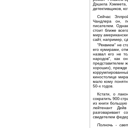
Дэшила Хэммета,
детективщиков, ко
Сейчас Эллро
Чандлера он, п
писателем. Однак
стоит ближе всег
миру американски
сайт, например, 
"Реквием" не ст
его кумирами, отм
назвал его не т
народов", как 
представителем ж
хороших), прежде
коррумпированн
киностолице мира
мало кому понят
50-х годов.
Кстати, о лако
сократить 900-стр
из книги большую 
лейтенант Дейв
разговаривает с
свидетелем федер
Полночь - све