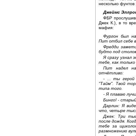
несколько фунтов 
Джеймс Эллрой
ФБР прослушив
Джек К.), в то в
мафия:
Фургон был н
Пит отбил себе в
Фредди замети
будто под столом
Я сразу узнал 
тебе, как только
Пит надел на
отчётливо:
- ... ты геро
"Тайм". Твой то
типа того.
- Я плаваю луч
Бинго! - старый
Дарлин: Я вид
что, четыре тыс
Джек: Три тыс
после дождя. Ког
тебе за щиколо
размножению вул