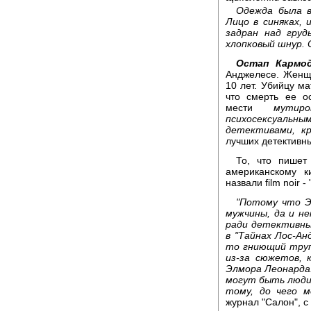
Одежда была в
Лицо в синяках,
задран над груд
хлопковый шнур. 
Остап Кармод
Анджелесе. Женщ
10 лет. Убийцу ма
что смерть ее о
мести
мутир
психосексуальны
детективами, к
лучших детективн
То, что пишет
американскому к
назвали film noir
"Потому что Э
мужчины, да и н
ради детективных
в "Тайнах Лос-Ан
то гниющий труп 
из-за сюжетов,
Элмора Леонарда.
могут быть люди
тому, до чего 
журнал "Салон", с