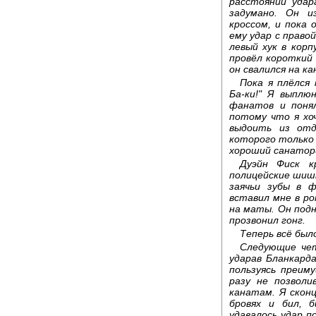
расстоянии удар
задумано. Он и
кроссом, и пока 
ему удар с правой
левый хук в корп
провёл короткий
он свалился на к
Пока я плёлся 
Ба-ки!" Я выплю
фанатов и поня
потому что я хо
выдоить из отд
которого только
хороший санатор
Дуэйн Фиск кр
полицейские шишк
заячьи зубы в 
вставил мне в ро
на маты. Он подн
прозвонил гонг.
Теперь всё был
Следующие чет
ударав Бланкарда
пользуясь преим
разу не позволи
канатам. Я скон
бровях и бил, 
удавалось удар п