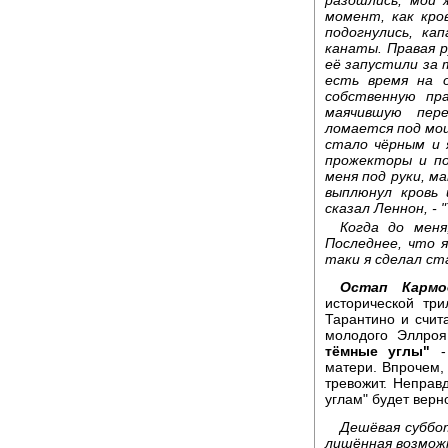
разошлись; мой 
момент, как кро
подогнулись, ка
канаты. Правая р
её запустили за 
есть время на 
собственную пр
маячившую пере
ломается под мои
стало чёрным и 
прожекторы и по
меня под руки, м
выплюнул кровь и
сказал Леннон, - 
Когда до меня
Последнее, что я
таки я сделал ста
Остап Кармо
исторической тр
Тарантино и счит
молодого Эллроя
тёмные углы"
- 
матери. Впрочем, 
тревожит. Неправ
углам" будет верно
Дешёвая суббот
лишённая возмож