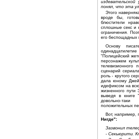
издевательской 
понял, что эта у
Этого наверняка
вроде бы, гото
блюстители нрав
сплошные секс и 
ограничения. Поэ
его беспощадных к
Основу писат
одинадцатилет
"Полицейский жет
персонажем куль
телевизионного 
сценарий сериал
роль - крутого се
дала юному Джей
идефиксом на всю
жизненного пути 
выведя в книге 
довольно-таки
положительных пе
Вот, например,
Нигде":
Зазвонил телеф
- Секьюрити. 