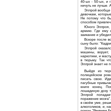
40-ых - 50-ых, и
ничуть не лучше. 
Эллрой вообще 
девочкам, которые
Не потому что б
способом привлеч
Юного Эллроя, 
армию. Где ему 
заикание и убедил
Вскоре после в
сыну было: "Кадри
Эллрой оказалс
машины, ворует, 
наркотики, и маст
в тюрьму. Так чт
Эллрой знает не 
Выйдя из тюр
полицейском рома
писать свою. Ид
пагубные привычки
книге конец. По
лошадиную дозу то
Эллрой попадае
поражение мозга"
в своём уме, реши
алкоголиков, и, н
роман "Реквием Бр