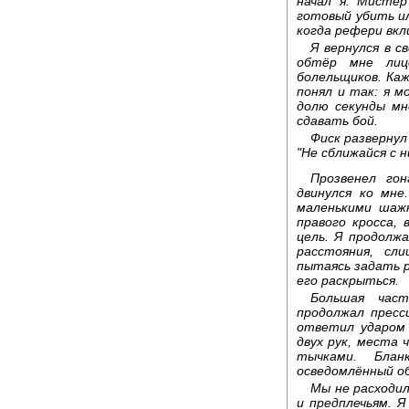
начал я. Мистер
готовый убить и
когда рефери вкли
Я вернулся в с
обтёр мне лиц
болельщиков. Каж
понял и так: я м
долю секунды мн
сдавать бой.
Фиск развернул
"Не сближайся с н
Прозвенел го
двинулся ко мне
маленькими шаж
правого кросса,
цель. Я продолж
расстояния, сл
пытаясь задать 
его раскрыться.
Большая част
продолжал пресс
ответил ударом 
двух рук, места 
тычками. Блан
осведомлённый о
Мы не расходил
и предплечьям. Я