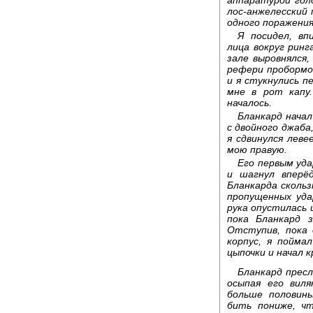
аппаратурой голо
лос-анжелесский 
одного поражения
Я посидел, вп
лица вокруг ринг
зале выровнялся
рефери пробормо
и я стукнулись п
мне в рот капу.
началось.
Бланкард начал
с двойного джаба
я сдвинулся леве
мою правую.
Его первым уда
и шагнул вперёд
Бланкарда скольз
пропущенных уда
рука опустилась 
пока Бланкард з
Отступив, пока 
корпус, я пойма
цыпочки и начал к
Бланкард пресл
осыпая его вил
больше половин
бить пониже, чт