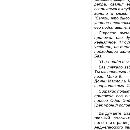
рёбра, свалил е
свернуться в клуб
колено и мягко,
"Сынок, что был
унитаз негативы
его подставить. 
Сифакис выпл
приложил его д
невнятное. "Я д
уладить, но теп
подходящее жили
Баз.
"П-п-пошёл ты..
Баз тяжело взд
Ты извиняешься п
него, Мики К., 
Донни Маслоу и Ч
с наркотиками. 
Сифакис попыта
приложил его ещ
пороге Одри Эн
Грек уронил голов
Вы думаете, Ба
главный положит
полсотни страниц 
Анджелесского Кв