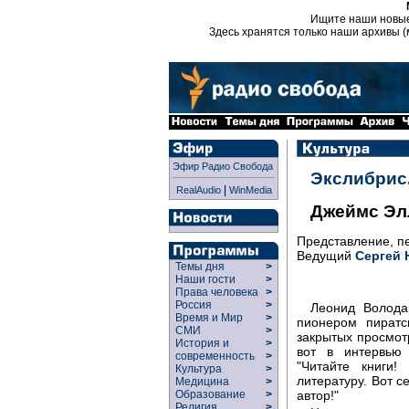
Ищите наши новы
Здесь хранятся только наши архивы (
Эфир Радио Свобода
Экслибрис
|
RealAudio
WinMedia
Джеймс Эл
Представление, п
Ведущий
Сергей 
Темы дня
>
Наши гости
>
Права человека
>
Россия
>
Леонид Володар
Время и Мир
>
пионером пиратс
СМИ
>
закрытых просмотр
История и
>
вот в интервью 
современность
>
"Читайте книги
Культура
>
литературу. Вот 
Медицина
>
Образование
>
автор!"
Религия
>