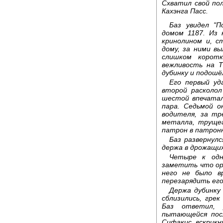
Схватил свой по
Кахэнга Пасс.
Баз увидел "П
домом 1187. Из 
кринолином и, с
дому, за ними в
слишком корот
вежливость на 
дубинку и подошё
Его первый уд
второй расколол
шестой впечатал
пара. Седьмой о
водителя, за тр
металла, труще
патрон в патронн
Баз развернул
держа в дрожащих
Четыре к одн
заметить что ору
него не было в
перезарядить его.
Держа дубинку
сблизились, грек
Баз ответил, 
пытающейся пос
Сифакис вскрикн