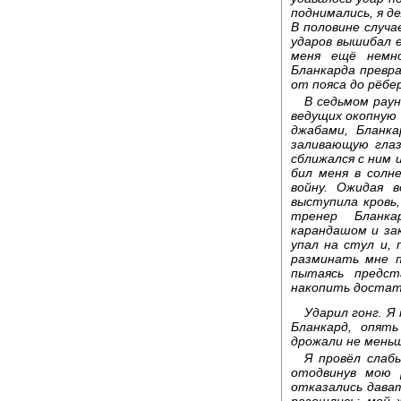
поднимались, я де
В половине случа
ударов вышибал е
меня ещё немно
Бланкарда превра
от пояса до рёбе
В седьмом раун
ведущих окопную
джабами, Бланк
заливающую глаз
сближался с ним 
бил меня в солн
войну. Ожидая в
выступила кровь,
тренер Бланка
карандашом и за
упал на стул и,
разминать мне п
пытаясь предст
накопить достат
Ударил гонг. Я
Бланкард, опять
дрожали не меньш
Я провёл слабы
отодвинув мою 
отказались дават