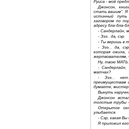
Руиса - моё пред
Джонсон, книг
стать вашим". Я 
истинный путь 
заговором по по
адресу бла-бла-бл
- Сандерлайн, 
- Эээ.. да, сэр.
- Ты веришь в 
- Эээ... да, с
которая ожила, 
жертвователям, ч
Ну, твою МАТЬ.
- Сандерлайн,
матчах?
- Эээ... не
преимуществам и
думаете, мистер
Вынуть наручни
Джонсон встал
толстые трубы -
Открытое окн
улыбается.
- Сэр, какая В
Я приложил его 