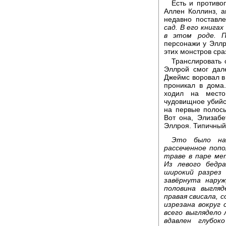
Есть и противо
Аллен Коллинз, а
недавно поставл
сад. В его книга
в этом роде. П
персонажи у Эллро
этих монстров сра
Транслировать 
Эллрой смог дал
Джеймс воровал в 
проникал в дома.
ходил на место
чудовищное убийст
на первые полосы
Вот она, Элизаб
Эллроя. Типичный 
Это было наг
рассеченное поп
траве в паре ме
Из левого бедр
широкий разрез 
завёрнута наруж
половина выгля
правая свисала, 
изрезана вокруг 
всего выглядело
вдавлен глубо