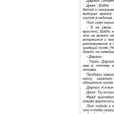
Дарлин: Потреб
Джек: Бобби -
детей и наказыв
выбирал врагов
шилом в заднице.
Пит снял наушн
- Я не умею 
яростно. Бобби
что не может не
встречался с че
разочаровался в
храбрый поляк, Р
домой, на семейны
-
Дарлин.
- Точно, Дарли
чем я, потому 
человек.
Приборы замиг
кассу, захапа
обосрётся, когда
Дарлин: А я вс
Джек: Ты отлич
Фред выглядел
глазах вертелись
Пит поднёс к е
что я тебе скажу