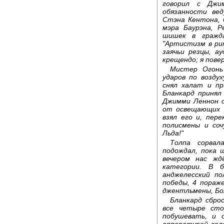
говорил с Джи
обязанности вед
Стэна Кентона, 
мэра Баурэна, 
шишек в гражда
"Артистизм в рит
заячьи резцы, а
крещендо; я повер
Мистер Огонь
ударов по возду
снял халат и пр
Бланкард принял
Джимми Леннон о
от освещающих р
взял его и, пер
полисмены и со
Льда!"
Толпа сорвал
подождал, пока 
вечером нас жд
категории. В 
анджелесский п
победы, 4 пораже
джентльмены, Бо
Бланкард сбро
все четыре сто
побушевать, и 