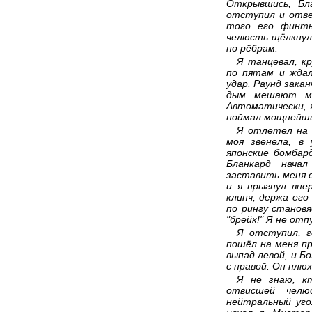
Открывшись, Бла
отступил и отве
того его финты
челюсть щёлкнула
по рёбрам.
Я танцевал, кр
по пятам и жда
удар. Раунд зака
дым мешают мн
Автоматически, я
поймал мощнейший
Я отлетел на с
моя звенела, в
японские бомбар
Бланкард нача
заставить меня о
и я прыгнул впе
клинч, держа его
по рингу становя
"брейк!" Я не отп
Я отступил, г
пошёл на меня п
выпад левой, и Б
с правой. Он плюх
Я не знаю, кт
отвисшей чел
нейтральный уго