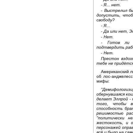
- Я... нет.
- Выстрелил б
допустить, чтоб
свободу?
- Я...
- Да или нет, 
- Нет.
- Готов ли 
подтвердить раб
- Нет.
Престон вздохн
тебе не придётс
Американский л
об лос-анджелес
мифы:
"Демифологиз
обернувшаяся ко
делает Эллрой -
того, чтобы в
способность брат
решимостью рас
"политически н
жестокость, и 
персонажей опра
всё и было на сам