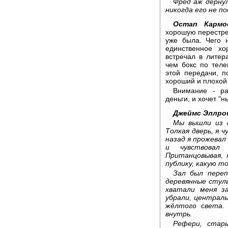
Фред аж дёрнул
никогда его не по
Остап Кармо
хорошую перестрел
уже была.
Чего 
единственное хо
встречал в литер
чем бокс по теле
этой передачи, п
хороший и плохой
Внимание - ра
деньги, и хочет "
Джеймс Эллрой
Мы вышли из с
Толкая дверь, я ч
назад я прожевал
и чувствовал
Пританцовывая, 
публику, какую то
Зал был переп
деревянные стуль
хватали меня за
убрали, централь
жёлтого света.
внутрь.
Рефери, стары