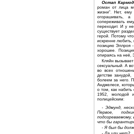
Остап Кармод
роман от лица ме
жизни". Нет, ему
огорашивать, а
сопереживать ему
переходит. И у н
существует разде
герой. Потому что
искренне любить, 
позицию Эллроя - 
хорошее. Позици
опираясь на неё,
Кляйн вызывает
сексуальный. А во
во всех отношен
детстве занудой,
болеем за него. 
Анджелесе, которы
о том, как набить
1952, молодой и
полицейским:
- Эдмунд, неск
Первое, под
подозреваемому,
что бы гарантир
- Я был бы долж
- Да или нет?