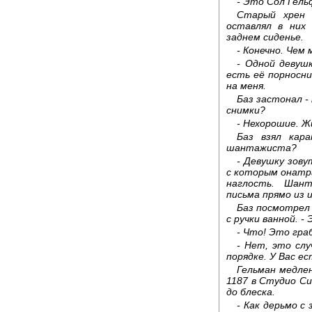
- Это Сол Гель
Старый хрен 
оставлял в них
заднем сиденье.
- Конечно. Чем
- Одной девуш
есть её порносни
на меня.
Баз застонал -
снимки?
- Нехорошие. Ж
Баз взял кар
шантажиста?
- Девушку зову
с которым онатр
наглость. Шант
письма прямо из 
Баз посмотрел 
с ручки ванной. 
- Что! Это гра
- Нет, это сл
порядке. У Вас е
Гельман медлен
1187 в Студио Си
до блеска.
- Как дерьмо с