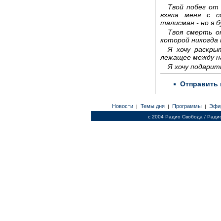
Твой побег от
взяла меня с с
талисман - но я 
Твоя смерть о
которой никогда 
Я хочу раскры
лежащее между н
Я хочу подарит
Отправить 
Новости
Темы дня
Программы
Эфи
|
|
|
c 2004 Радио Свобода / Ради