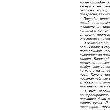
но не отходил, 
взберусь на сво
окопную войну
прекрасно, как м
Посреди этог
назад, и нанёс м
я отступил, при
канаты и хотел 
сторону, пропус
опустились и лев
Я отлетел от к
волны боли; я с
подталкивающего
схватился за ниж
живот. Бланкард
лежачего положен
воздух, свежий к
ко мне и начал 
ноги. Колени по
посылал публике 
глубоко, что чут
мои перчатки о с
Я был взбешё
контролировать
перчатки были 
сжать кулак. Я
притворно неу