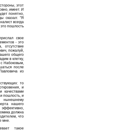
стороны, этот
овно, имеет. И
будет понятно,
ы сказал: "Я
налист всегда
 это пошлость
рислал свое
ементов - это
, отсутствие
вич, пожалуй,
нашего общего
дим в клетку,
 с Набоковым,
ашаться после
Павловича из
ствующих: то
откровения, и
и качествами
 и пошлость, и
и нынешнему
черта нашего
 эффективно,
номика должна
одителем, что
е мне.
вает такое