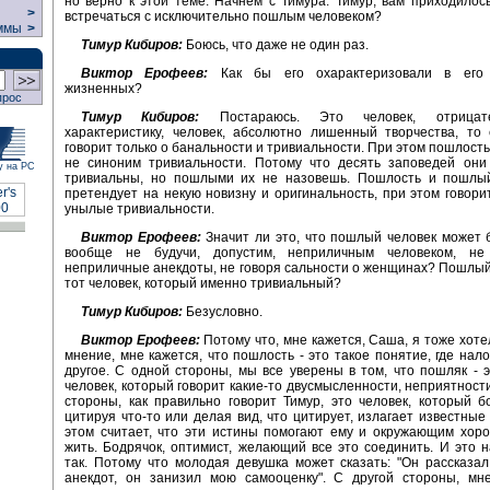
но верно к этой теме. Начнем с Тимура. Тимур, вам приходилось
>
встречаться с исключительно пошлым человеком?
ммы
>
Тимур Кибиров:
Боюсь, что даже не один раз.
Виктор Ерофеев:
Как бы его охарактеризовали в его 
жизненных?
прос
Тимур Кибиров:
Постараюсь. Это человек, отрицат
характеристику, человек, абсолютно лишенный творчества, то
говорит только о банальности и тривиальности. При этом пошлость 
не синоним тривиальности. Потому что десять заповедей они
у на РС
тривиальны, но пошлыми их не назовешь. Пошлость и пошлый
претендует на некую новизну и оригинальность, при этом говор
унылые тривиальности.
Виктор Ерофеев:
Значит ли это, что пошлый человек может
вообще не будучи, допустим, неприличным человеком, не
неприличные анекдоты, не говоря сальности о женщинах? Пошлый 
тот человек, который именно тривиальный?
Тимур Кибиров:
Безусловно.
Виктор Ерофеев:
Потому что, мне кажется, Саша, я тоже хоте
мнение, мне кажется, что пошлость - это такое понятие, где нал
другое. С одной стороны, мы все уверены в том, что пошляк - 
человек, который говорит какие-то двусмысленности, неприятности
стороны, как правильно говорит Тимур, это человек, который б
цитируя что-то или делая вид, что цитирует, излагает известные
этом считает, что эти истины помогают ему и окружающим хор
жить. Бодрячок, оптимист, желающий все это соединить. И это 
так. Потому что молодая девушка может сказать: "Он рассказ
анекдот, он занизил мою самооценку". С другой стороны, мне