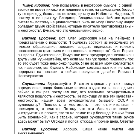
Тимур Кибиров:
Мне показалось в некотором смысле, с одной 
звонок не имеет никакого отношения к теме, на самом деле, безусл
тут я приведу, боюсь, что неточно, цитату из Набокова. Надеюсь, 
почему я ее приведу. Владимир Владимирович Набоков однажд
писатель, поэтому националистом я быть не могу. Поскольку нацио
обладает двумя свойствами, которые писателю противопоказаны -
и жестокость". Думаю, что это чрезвычайно верно.
Виктор Ерофеев:
Вот Олег Борисович нам на пейджер п
представление о пошлости: "Пошлость состоит из нескольких эл
плохое образование, желание создать видимость интеллекта
нравственных критериев и повышенная самооценка". Олег Борисо
вы правы. Единственное, Тимур нас всех предупредил, вспомнив 
друга Льва Рубинштейна, что если мы так уж прямо пошлость поса
то это будет тоже немножко пошло. Я не во всем могу согласиться
но, наверное, мы будем с Набоковым соглашаться или не согл
перерыва на новости, а сейчас послушаем давайте Бориса 
Новочеркасска.
Слушатель:
Здравствуйте. Я хотел спросить у всех присут
определение, когда банальные истины выдаются за последние 
сейчас я как раз послушал вас, что главными отрицательным
являются пошлость и жестокость. Не присущи ли все эти качества -
жестокость, нашим всем руководителям бывшего СССР 
руководству? Пошлость и жестокость - это отличительная 
президента, я считаю. Потому что эти банальные вещи -
инструменты и прочее, это то же самое как у Леонида Ильича "эко
быть экономной". Как в стране, которая руководится таким руков
здесь может быть? Отсюда и попса, отсюда и прочие дела. Ответьт
Виктор Ерофеев:
Хорошо. Саша, какие мысли наве
высказывание?