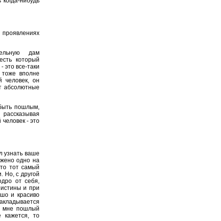
 когда-нибудь
проявлениях
ельную дам
 есть который
- это все-таки
 тоже вполне
 человек, он
ит абсолютные
 быть пошлым,
 рассказывая
человек - это
л узнать ваше
ожено одно на
это тот самый
. Но, с другой
одро от себя,
 истины и при
ошо и красиво
накладывается
ал мне пошлый
 кажется, то