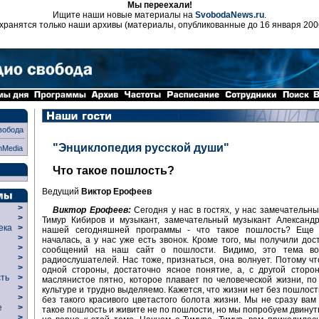
Мы переехали!
Ищите наши новые материалы на
SvobodaNews.ru
.
хранятся только наши архивы (материалы, опубликованные до 16 января 200
вобода
"Энциклопедия русской души"
nMedia
Что такое пошлость?
Ведущий
Виктор Ерофеев
>
Виктор Ерофеев:
Сегодня у нас в гостях, у нас замечательны
>
Тимур Кибиров и музыкант, замечательный музыкант Александр
века
>
нашей сегодняшней программы - что такое пошлость? Еще
>
началась, а у нас уже есть звонок. Кроме того, мы получили дос
р
>
сообщений на наш сайт о пошлости. Видимо, это тема во
>
радиослушателей. Нас тоже, признаться, она волнует. Потому чт
>
одной стороны, достаточно ясное понятие, а, с другой сторо
сть
>
маслянистое пятно, которое плавает по человеческой жизни, по
>
культуре и трудно выделяемо. Кажется, что жизни нет без пошлост
>
без такого красивого цветастого болота жизни. Мы не сразу вам
ие
>
такое пошлость и живите не по пошлости, но мы попробуем двинут
>