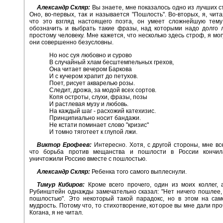
Александр Скляр:
Вы знаете, мне показалось одно из лучших с
Оно, во-первых, так и называется "Пошлость". Во-вторых, я, чита
что это взгляд настоящего поэта, он умеет сложнейшую тему
обозначить и выбрать такие фразы, над которыми надо долго 
простому человеку. Мне кажется, что несколько здесь строф, я мог
они совершенно безусловны.
Но нос суя любовно и сурово
В случайный хлам бесштемпельных грехов,
Она читает вечером Баркова
И с кучером храпит до петухов.
Поет, рисует акварелью розы.
Следит, дрожа, за модой всех сортов.
Копя остроты, слухи, фразы, позы
И растлевая музу и любовь.
На каждый шаг - расхожий катехизис.
Принципиально носит бандажи.
Не кстати поминает слово "кризис"
И томно тяготеет к глупой лжи.
Виктор Ерофеев:
Интересно. Хотя, с другой стороны, мне все
что борьба против мещанства и пошлости в России кончил
уничтожили Россию вместе с пошлостью.
Александр Скляр:
Ребенка того самого выплеснули.
Тимур Кибиров:
Кроме всего прочего, один из моих коллег,
Рубинштейн однажды замечательно сказал: "Нет ничего пошлее,
пошлостью". Это некоторый такой парадокс, но в этом на сам
мудрость. Потому что, то стихотворение, которое вы мне дали про
Когана, я не читал.