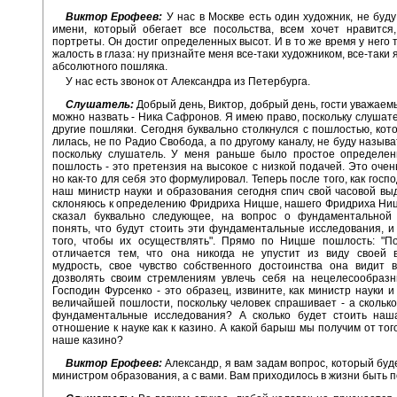
Виктор Ерофеев:
У нас в Москве есть один художник, не буду
имени, который обегает все посольства, всем хочет нравится
портреты. Он достиг определенных высот. И в то же время у него 
жалость в глаза: ну признайте меня все-таки художником, все-таки я
абсолютного пошляка.
У нас есть звонок от Александра из Петербурга.
Слушатель:
Добрый день, Виктор, добрый день, гости уважаем
можно назвать - Ника Сафронов. Я имею право, поскольку слушател
другие пошляки. Сегодня буквально столкнулся с пошлостью, кот
лилась, не по Радио Свобода, а по другому каналу, не буду называ
поскольку слушатель. У меня раньше было простое определен
пошлость - это претензия на высокое с низкой подачей. Это очен
но как-то для себя это формулировал. Теперь после того, как госп
наш министр науки и образования сегодня спич свой часовой вы
склоняюсь к определению Фридриха Ницше, нашего Фридриха Ни
сказал буквально следующее, на вопрос о фундаментальной 
понять, что будут стоить эти фундаментальные исследования, и
того, чтобы их осуществлять". Прямо по Ницше пошлость: "П
отличается тем, что она никогда не упустит из виду своей 
мудрость, свое чувство собственного достоинства она видит 
дозволять своим стремлениям увлечь себя на нецелесообразны
Господин Фурсенко - это образец, извините, как министр науки и
величайшей пошлости, поскольку человек спрашивает - а сколько
фундаментальные исследования? А сколько будет стоить наш
отношение к науке как к казино. А какой барыш мы получим от тог
наше казино?
Виктор Ерофеев:
Александр, я вам задам вопрос, который буде
министром образования, а с вами. Вам приходилось в жизни быть