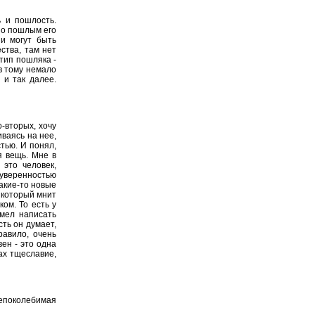
ь и пошлость.
но пошлым его
и могут быть
ства, там нет
тип пошляка -
в тому немало
 и так далее.
-вторых, хочу
иваясь на нее,
тью. И понял,
я вещь. Мне в
это человек,
 уверенностью
акие-то новые
 который мнит
ом. То есть у
умел написать
ть он думает,
равило, очень
ен - это одна
зах тщеславие,
околебимая