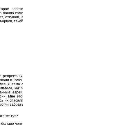
торое просто
ле пошло само
т, откушав, в
 борцов, такой
о репрессиях.
вали в Томск.
лее. Я сама с
видела, как 9
ванные евреи.
сии. Мне это,
дь их спасали
могли забрать
то же тут?
е больше чего-