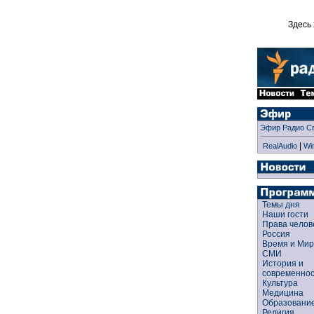
Здесь 
Эфир Радио С
|
RealAudio
Wi
Темы дня
Наши гости
Права чело
Россия
Время и Ми
СМИ
История и
современно
Культура
Медицина
Образован
Религия