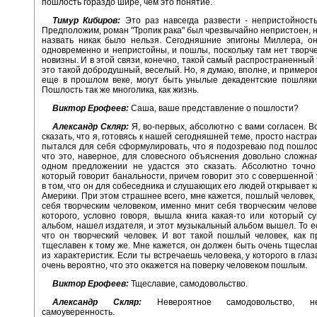
пошлость гораздо шире, чем это понятие.
Тимур Кибиров:
Это раз навсегда развести - непристойност
Предположим, роман "Тропик рака" был чрезвычайно непристоен, 
назвать никак было нельзя. Сегодняшние эпигоны Миллера, он
одновременно и непристойны, и пошлы, поскольку там нет творче
новизны. И в этой связи, конечно, такой самый распространенный 
это такой добродушный, веселый. Но, я думаю, вполне, и примеро
еще в прошлом веке, могут быть унылые декадентские пошляки
Пошлость так же многолика, как жизнь.
Виктор Ерофеев:
Саша, ваше представление о пошлости?
Александр Скляр:
Я, во-первых, абсолютно с вами согласен. Во
сказать, что я, готовясь к нашей сегодняшней теме, просто настра
пытался для себя сформулировать, что я подозреваю под пошлос
что это, наверное, для словесного объяснения довольно сложна
одном предложении не удастся это сказать. Абсолютно точно 
который говорит банальности, причем говорит это с совершенной
в том, что он для собеседника и слушающих его людей открывает к
Америки. При этом страшнее всего, мне кажется, пошлый человек,
себя творческим человеком, именно мнит себя творческим человек
которого, условно говоря, вышла книга какая-то или который с
альбом, нашел издателя, и этот музыкальный альбом вышел. То ес
что он творческий человек. И вот такой пошлый человек, как п
тщеславен к тому же. Мне кажется, он должен быть очень тщеслав
из характеристик. Если ты встречаешь человека, у которого в гла
очень вероятно, что это окажется на поверку человеком пошлым.
Виктор Ерофеев:
Тщеславие, самодовольство.
Александр Скляр:
Невероятное самодовольство, неп
самоуверенность.