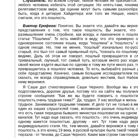
Слушатель:
Во всяком случае, любой человек не признается.
любого человека избегать этой ситуации. Но опять-таки, поним
релятивистском мире, где оценки могут быть самыми разнообр
быть, когда я цитирую Хайдеггера или того же Ницше, некот
считали, что это пошлость.
Виктор Ерофеев:
Понятно. Вы знаете что, давайте мы верне
представления о том, что такое пошлость. Вы знаете, что
размышление очень стройное, как всегда, и лаконичное о пошло
статье "Пошлина". То есть имейте в виду, что это примерно 
однокоренное состояние языка, когда "пошлина" и "пошлость" 
одном гнезде. Но, тем не менее, "пошлый" изначально по-рус
старый, это был тот самый привычный путь, "поехать по пошлому 
видимо, Даль об этом не говорит, пошлый превращается в сл
тривиальный, скучный, тот самый путь, которым много раз ходи
своей жизни ездите мыслью по одному и тому же пути много раз, т
превращаетесь в пошлого человека. То есть, выбирайте разные д
себе представляю. Конечно, самым большим исследователем по
сказать, не всегда справедливым, довольно жестким, был Набо
нему вернемся.
Я Саше дал стихотворение Саши Черного. Вообще мы к эт
подготовились, дорогие друзья, потому что на сайте мы получил
строгие сообщения: "Как же вы будете говорить о пошлости
пошлость очень трудная тема?". Да, трудно. У нас вообще и жизнь 
трудное. Занимаемся трудными темами. И дело тут не только в ми
один из наших слушателей тоже, вспоминая разные пошлости, г
что есть такая передача бывшего министра пошловатая на одном 
каналов. Тут надо еще сказать, что пошлость - это очень индивиду
одному кажется пошлостью, другому - нет. Тут тоже надо дер
индивидуального стиля. Но, тем менее, давайте вернемся к тому п
пошлость, а это конец 19 века, в русской культуре была такой темой
терзала - от Чехова, до Саши Черного. Какие вам строки там понр