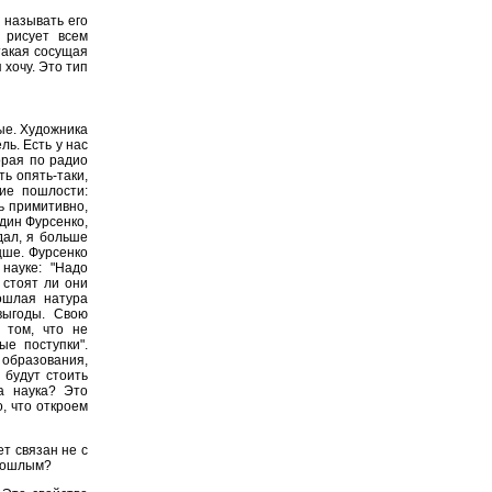
 называть его
, рисует всем
такая сосущая
 хочу. Это тип
ые. Художника
ь. Есть у нас
орая по радио
ть опять-таки,
ие пошлости:
ь примитивно,
один Фурсенко,
дал, я больше
цше. Фурсенко
науке: "Надо
 стоят ли они
ошлая натура
выгоды. Свою
в том, что не
е поступки".
 образования,
 будут стоить
а наука? Это
о, что откроем
т связан не с
 пошлым?