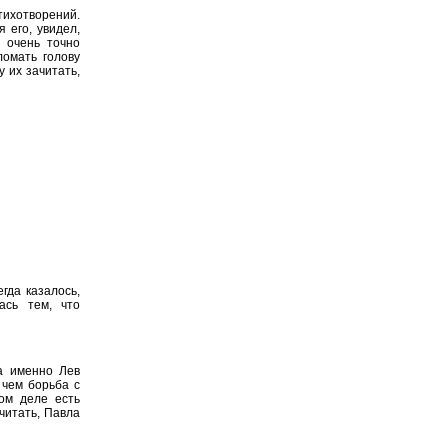
тихотворений.
я его, увидел,
 очень точно
ломать голову
у их зачитать,
гда казалось,
ась тем, что
 а именно Лев
 чем борьба с
ом деле есть
читать, Павла