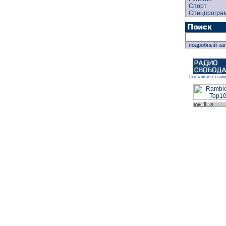
Спорт
Спецпрогра
подробный за
Поставьте ссылк