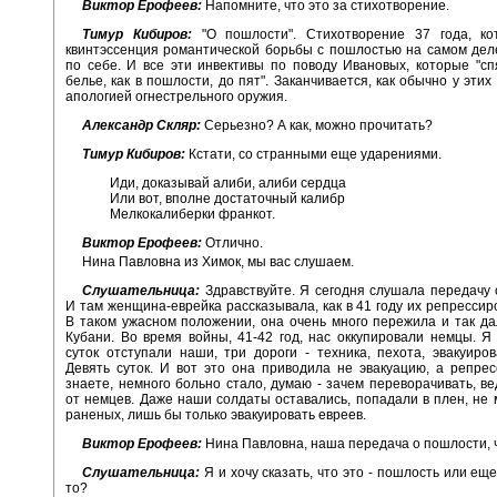
Виктор Ерофеев:
Напомните, что это за стихотворение.
Тимур Кибиров:
"О пошлости". Стихотворение 37 года, ко
квинтэссенция романтической борьбы с пошлостью на самом де
по себе. И все эти инвективы по поводу Ивановых, которые "спя
белье, как в пошлости, до пят". Заканчивается, как обычно у этих
апологией огнестрельного оружия.
Александр Скляр:
Серьезно? А как, можно прочитать?
Тимур Кибиров:
Кстати, со странными еще ударениями.
Иди, доказывай алиби, алиби сердца
Или вот, вполне достаточный калибр
Мелкокалиберки франкот.
Виктор Ерофеев:
Отлично.
Нина Павловна из Химок, мы вас слушаем.
Слушательница:
Здравствуйте. Я сегодня слушала передачу 
И там женщина-еврейка рассказывала, как в 41 году их репрессиро
В таком ужасном положении, она очень много пережила и так да
Кубани. Во время войны, 41-42 год, нас оккупировали немцы. Я 
суток отступали наши, три дороги - техника, пехота, эвакуиро
Девять суток. И вот это она приводила не эвакуацию, а репрес
знаете, немного больно стало, думаю - зачем переворачивать, ве
от немцев. Даже наши солдаты оставались, попадали в плен, не 
раненых, лишь бы только эвакуировать евреев.
Виктор Ерофеев:
Нина Павловна, наша передача о пошлости, ч
Слушательница:
Я и хочу сказать, что это - пошлость или ещ
то?