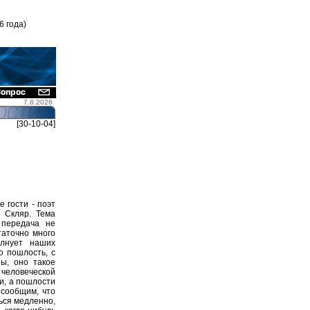
6 года)
7.8.2026
[30-10-04]
е гости - поэт
 Скляр. Тема
 передача не
таточно много
лнует наших
о пошлость, с
ны, оно такое
 человеческой
и, а пошлости
 сообщим, что
ься медленно,