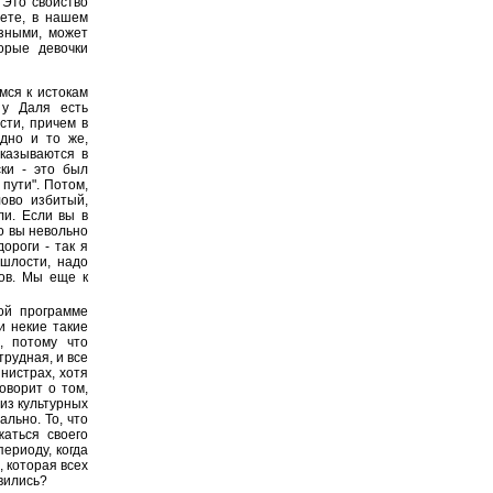
 Это свойство
аете, в нашем
азными, может
орые девочки
мся к истокам
 у Даля есть
сти, причем в
одно и то же,
оказываются в
ски - это был
пути". Потом,
ово избитый,
ли. Если вы в
о вы невольно
ороги - так я
шлости, надо
ков. Мы еще к
ой программе
и некие такие
, потому что
трудная, и все
нистрах, хотя
оворит о том,
из культурных
ально. То, что
жаться своего
ериоду, когда
, которая всех
авились?