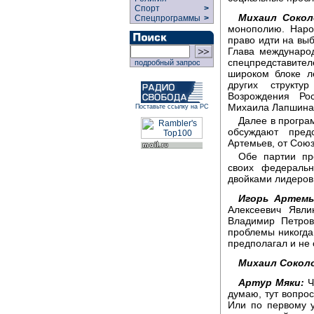
Спорт
>
Михаил Сокол
Спецпрограммы
>
монополию. Наро
право идти на вы
Глава междунаро
спецпредставит
подробный запрос
широком блоке л
других структу
Возрождения Ро
Михаила Лапшина
Поставьте ссылку на РС
Далее в програ
обсуждают пред
Артемьев, от Союз
Обе партии пр
своих федеральн
двойками лидеров
Игорь Артемь
Алексеевич Явли
Владимир Петров
проблемы никогда 
предполагал и не 
Михаил Сокол
Артур Мяки:
Ч
думаю, тут вопрос
Или по первому 