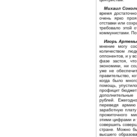
Михаил Сокол
время достаточно
очень ярко проя
отставки или сохр
требовало этой о
коммунистами. П
Игорь Артемь
мнение могу сос
количеством люд
оппонентов, и у в
фазе застоя, чт
экономики, ни со
уже не обеспечит
правительство, к
когда было мног
помощь, упустило
профицит бюджета
дополнительные
рублей. Ежегод
переведя армию
заработную плату
прожиточного м
этими цифрами и у
совершить совер
стране. Можно б
высшего образова