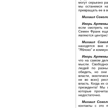
могут серьезно ра
мы останемся на
превращать ее в 
Михаил Сокол
Игорь Артемь
если смотреть н
Семен Франк еще 
являются центрис
Михаил Сокол
находятся вне э
"Яблоко" и коммун
Игорь Артемь
что на самом дел
мысли. Свободно
людей по разны
обидеть, но они
власти, экзотичес
не во всех) рес
власть. Когда их 
президента! Мы 
которые прочит
недостаточно.
Михаил Сокол
контакты с это 