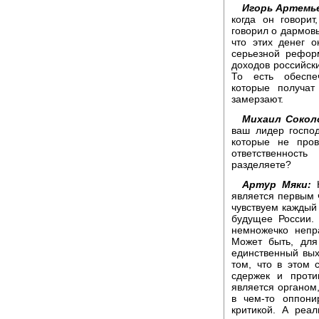
Игорь Артемь
когда он говорит
говорил о дармовы
что этих денег 
серьезной рефор
доходов российск
То есть обеспе
которые получат
замерзают.
Михаил Сокол
ваш лидер господ
которые не про
ответственност
разделяете?
Артур Мяки:
К
является первым ч
чувствуем каждый
будущее России. 
немножечко непр
Может быть, для
единственный вых
том, что в этом 
сдержек и проти
является органом
в чем-то оппон
критикой. А реа