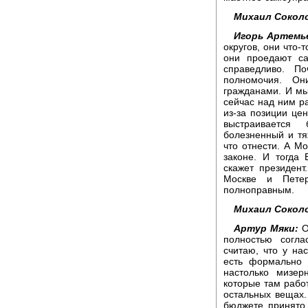
Михаил Сокол
Игорь Артемь
округов, они что-
они проедают с
справедливо. П
полномочия. Он
гражданами. И мы
сейчас над ним р
из-за позиции цен
выстраивается
болезненный и тя
что отнести. А М
законе. И тогда
скажет президент
Москве и Петер
полноправным.
Михаил Сокол
Артур Мяки:
О
полностью согла
считаю, что у на
есть формально 
настолько мизер
которые там работ
остальных вещах.
бюджете принято