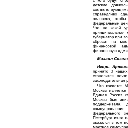
с кого будут спр
детские дошкол
соответствующими
справедливо сде
человека, чтоб
федеральный цент
Что на какой у
принципиальная 
губернатор при вс
сбросит на мес
финансовой адм
финансовую адми
Михаил Сокол
Игорь Артемь
принято 3 наших
становится поч
законодательная р
Что касается М
Москвы является 
Единая Россия к
Москвы был иниц
поддерживала, 
самоуправление 
федерального з
Петербург из-за 
оказался в том п
маетное самоупра