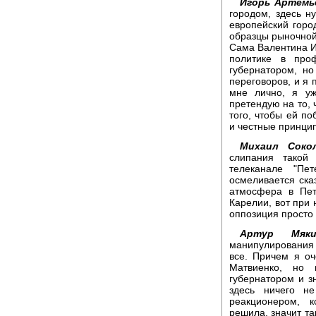
Игорь Артемь
городом, здесь н
европейский горо
образцы рыночной
Сама Валентина И
политике в про
губернатором, н
переговоров, и я 
мне лично, я у
претендую на то, 
того, чтобы ей п
и честные принцип
Михаил Сокол
слипания такой
телеканале "Пет
осмеливается сказ
атмосфера в Пет
Карелии, вот при
оппозиция просто
Артур Мяки
манипулирования 
все. Причем я о
Матвиенко, но 
губернатором и з
здесь ничего н
реакционером, 
решила, значит та