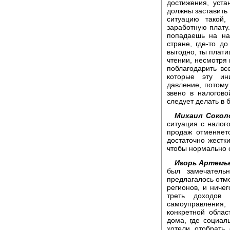
достижения, уст
должны заставить
ситуацию такой
заработную плату
попадаешь на на
стране, где-то до
выгодно, ты платиш
чтении, несмотря 
поблагодарить вс
которые эту ин
давление, потом
звено в налогов
следует делать в 
Михаил Сокол
ситуация с налого
продаж отменяет
достаточно жестк
чтобы нормально 
Игорь Артемь
был замечатель
предлагалось отме
регионов, и ничег
треть доходов 
самоуправления,
конкретной облас
дома, где социал
хотели отобрать