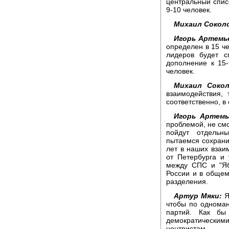
центральный списо
9-10 человек.
Михаил Сокол
Игорь Артемь
определен в 15 ч
лидеров будет с
дополнение к 15-
человек.
Михаил Сокол
взаимодействия,
соответственно, в
Игорь Артемь
проблемой, не смо
пойдут отдельн
пытаемся сохранит
лет в наших взаи
от Петербурга и 
между СПС и "Яб
России и в общем
разделения.
Артур Мяки:
Я
чтобы по однома
партий. Как б
демократическими
центристам.