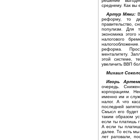
решение выгодн
среднему. Как вы 
Артур Мяки:
В
реформу, то де
правительство, с
популизм. Для 
экономика этого 
налогового бре
налогообложени
реформа. Прос
менталитету. За
этой системе, т
увеличить ВВП бол
Михаил Сокол
Игорь Артемь
очередь. Сниже
корпорациям. Нес
именно им и служ
налог. А что ка
последней запято
Смысл его будет
таким образом ус
если ты платишь г
А если ты платиш
далее. То есть мы
лет ратовали, по