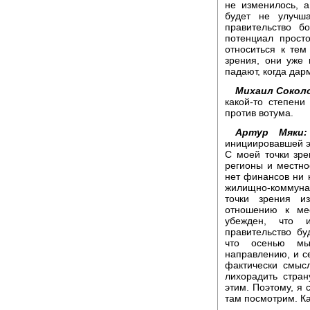
не изменилось, 
будет не улучша
правительство б
потенциал прост
относиться к те
зрения, они уже 
падают, когда дар
Михаил Сокол
какой-то степени
против вотума.
Артур Мяки:
инициировавшей эт
С моей точки зре
регионы и местно
нет финансов ни н
жилищно-коммуна
точки зрения и
отношению к ме
убежден, что 
правительство б
что осенью мы
направлению, и с
фактически смыс
лихорадить стра
этим. Поэтому, я 
там посмотрим. Ка