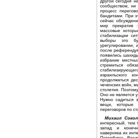
другой сегодня н
сообществом, ни 
процесс перегов
бандитами. При э
сейчас обсуждени
мир прекратив 
массовые которы
стабилизации си
выборы это бу
урегулировании,
после референдум
появились шахиды
избрание местны
стремиться обя
стабилизирующег
израильского ко
продолжаться де
чеченских войн, м
столетия. Поэтом
Оно не является у
Нужно садиться з
вещи, которые 
переговоров по ст
Михаил Сокол
интересный, тем 
запад и конечн
наверняка их инте
Петербурга. Вла