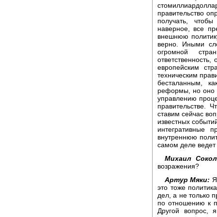
стомиллиардолл
правительство оп
получать, чтоб
наверное, все п
внешнюю политику
верно. Иными сл
огромной стр
ответственность,
европейским стр
техническим прав
бесталанным, к
реформы, но оно 
управлению проце
правительстве. Ч
ставим сейчас воп
известных событи
интегративные 
внутреннюю полит
самом деле ведет 
Михаил Сокол
возражения?
Артур Мяки:
Я 
это тоже политик
дел, а не только 
по отношению к п
Другой вопрос, 