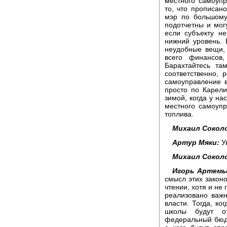
местного самоуп
то, что прописано
мэр по большому
подотчетны и мог
если субъекту не
нижний уровень. 
неудобные вещи,
всего финансов
Барахтайтесь та
соответственно, 
самоуправление в
просто по Карел
зимой, когда у на
местного самоупр
топлива.
Михаил Сокол
Артур Мяки:
У
Михаил Сокол
Игорь Артемь
смысл этих закон
чтении, хотя и не
реализовано важ
власти. Тогда, ко
школы будут от
федеральный бюдж