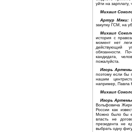
уйти на зарплату,
Михаил Сокол
Артур Мяки:
И
закупку ГСМ, на уб
Михаил Сокол
история с право
момент нет леги
действующий у
обязанности. По
кандидата, чел
пожалуйста.
Игорь Артемь
поэтому если бы 
нашим центрист
например, Павла 
Михаил Сокол
Игорь Артемь
Вольфовича Жирин
России как извес
Можно было бы ег
власть не догов
президента не е
выбрать одну фигу