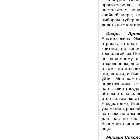
правительство,
насколько я пон
крайней мере, н
выборам губерна
делать на этом фо
Игорь Арте
Анатольевича Я
отрасль, которая
критике, это, кон
технологий из Пе
по дорожному ст
откровенном, дост
о том, что я свои
что, кстати, и бы
уйти. Мне кажет
политическом, э
на высшие госуда
объяснять населен
и не только, кста
Наздратенко, Яко
уважения к россий
во всем остально
для нас не явля
Вспомните истор
еще:
Михаил Сокол