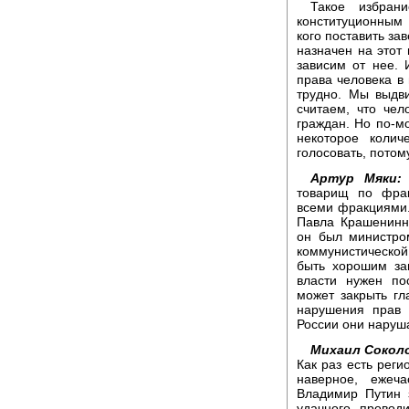
Такое избран
конституционным 
кого поставить зав
назначен на этот 
зависим от нее. 
права человека в 
трудно. Мы выдв
считаем, что че
граждан. Но по-м
некоторое коли
голосовать, потом
Артур Мяки:
товарищ по фрак
всеми фракциями. 
Павла Крашенинни
он был министро
коммунистическо
быть хорошим за
власти нужен по
может закрыть гл
нарушения прав 
России они наруша
Михаил Сокол
Как раз есть реги
наверное, ежеч
Владимир Путин 
удачного провод