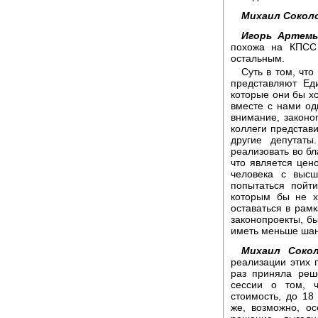
Михаил Сокол
Игорь Артемь
похожа на КПСС 
остальным.
Суть в том, чт
представляют Ед
которые они бы хо
вместе с нами од
внимание, закон
коллеги представ
другие депутаты
реализовать во бл
что является цен
человека с высш
попытаться пойти
которым бы не х
оставаться в рамк
законопроекты, б
иметь меньше шан
Михаил Сокол
реализации этих 
раз приняла реш
сессии о том, 
стоимость, до 18
же, возможно, ос