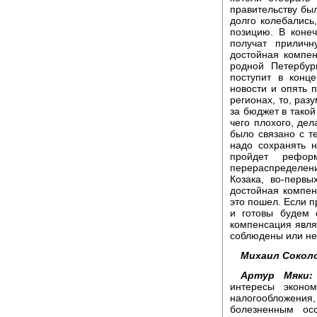
правительству бы
долго колебались
позицию. В коне
получат прилич
достойная компен
родной Петербур
поступит в конц
новости и опять 
регионах, то, раз
за бюджет в такой
чего плохого, дел
было связано с т
надо сохранять 
пройдет рефор
перераспределен
Козака, во-первы
достойная компен
это пошел. Если п
и готовы будем 
компенсация явля
соблюдены или не
Михаил Сокол
Артур Мяки:
интересы эконо
налогообложения,
болезненным ос