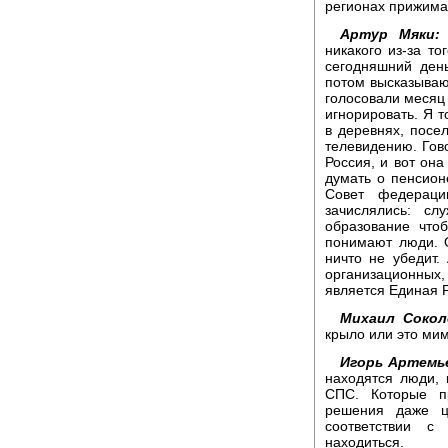
регионах прижим
Артур Мяки:
никакого из-за то
сегодняшний ден
потом высказываю
голосовали месяц
игнорировать. Я т
в деревнях, посел
телевидению. Гово
Россия, и вот она
думать о пенсион
Совет федераци
зачислялись: с
образование что
понимают люди. О
ничто не убедит.
организационных,
является Единая 
Михаил Сокол
крыло или это мим
Игорь Артемь
находятся люди, 
СПС. Которые п
решения даже ц
соответствии с
находиться.