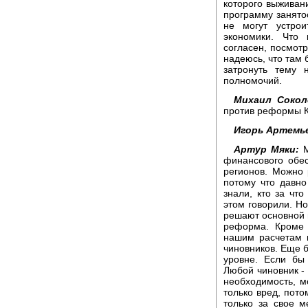
которого выживан
программу занято
не могут устро
экономики. Что
согласен, посмотр
надеюсь, что там 
затронуть тему 
полномочий.
Михаил Сокол
против реформы Ко
Игорь Артемь
Артур Мяки:
М
финансового обе
регионов. Можно 
потому что давно
знали, кто за что
этом говорили. Но
решают основной п
реформа. Кроме 
нашим расчетам 
чиновников. Еще 
уровне. Если бы
Любой чиновник - 
необходимость, м
только вред, пот
только за свое 