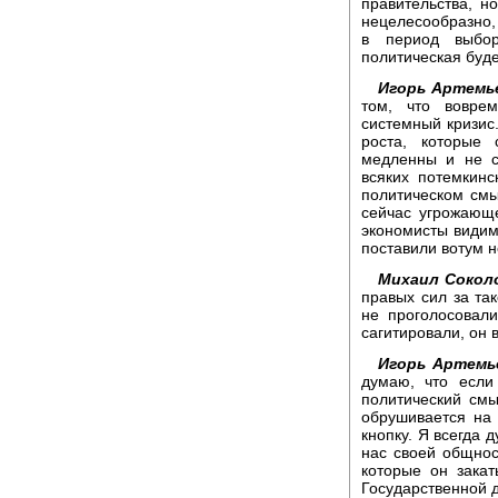
правительства, н
нецелесообразно,
в период выбор
политическая буде
Игорь Артемь
том, что воврем
системный кризис
роста, которые
медленны и не с
всяких потемкинс
политическом смы
сейчас угрожающ
экономисты видим,
поставили вотум н
Михаил Сокол
правых сил за та
не проголосовали
сагитировали, он 
Игорь Артемь
думаю, что если
политический смы
обрушивается на 
кнопку. Я всегда 
нас своей общнос
которые он зака
Государственной 