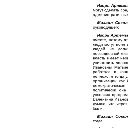
Игорь Артемь
могут сделать сре
административным
Михаил Сокол
руководящего:
Игорь Артемь
вместе, потому ч
люди могут понять
людей не долж
повседневной жизн
власть имеет нео
уничтожить челов
Ивановны Матвие
работала в кон
неплохо, я тогда 
организации как
демократическая
политически она
условиях програм
Валентина Ивановн
думаю, что через
были.
Михаил Сокол
тогда.