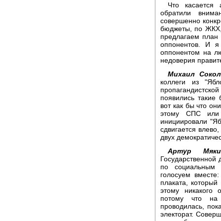
Что касается 
обратили внима
совершенно конкр
бюджеты, по ЖКХ
предлагаем план 
оппонентов. И я
оппонентом на л
недоверия правите
Михаил Сокол
коллеги из "Яб
пропагандистской
появились такие 
вот как бы что он
этому СПС или 
инициировали "Ябл
сдвигается влево,
двух демократиче
Артур Мяки
Государственной д
по социальным 
голосуем вместе:
плаката, который
этому никакого 
потому что на 
проводилась, пока
электорат. Совер