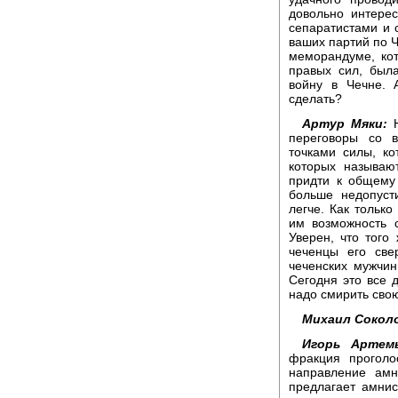
довольно интере
сепаратистами и 
ваших партий по Ч
меморандуме, ко
правых сил, был
войну в Чечне. 
сделать?
Артур Мяки:
Н
переговоры со в
точками силы, к
которых называю
придти к общему
больше недопуст
легче. Как тольк
им возможность 
Уверен, что того
чеченцы его све
чеченских мужчин
Сегодня это все 
надо смирить свою
Михаил Сокол
Игорь Артемь
фракция проголо
направление амн
предлагает амнис