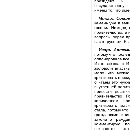
президент и п
Государственную
имеем то, что име
Михаил Сокол
камень уже в ваш 
говорил Немцов, 
правительство, а 
вопросы перед пр
вас в трусости. В
Игорь Артемь
потому что послед
оппонировала все
И это все знают. И
жаловали властны
мало что можно 
критиковать прези
считаем это нужны
внутренней полит
привести десятк
правительство 
количеством пр
критиковать прави
стала, потому что
гражданские ини
закона о гражда
комментирую, п
выясняется, ч