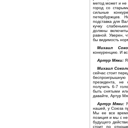
метод может и не
город со старым
сильные конкур
петербуржцев. 
подставка для Вал
кучку слабеньк
должны включить
равной. Уверен, ч
бы видимость нор
Михаил Соко
конкуренцию. И вс
Артур Мяки:
Я 
Михаил Сокол
сейчас стоит пере
беспроигрышну
президента, не
получить 6-7 гол
быть снятыми ил
давайте, Артур Мя
Артур Мяки:
Я
нашей, у Союза пр
Мы ее все время
позиция и мы с н
будущего действи
стоит по отнош