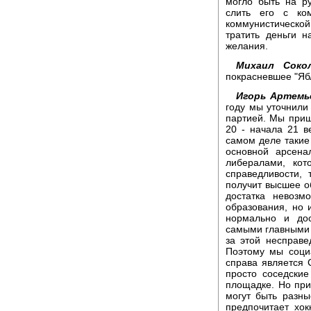
могло быть на ру
слить его с ко
коммунистической
тратить деньги н
желания.
Михаил Сокол
покрасневшее "Яб
Игорь Артемь
году мы уточнили
партией. Мы приш
20 - начала 21 в
самом деле такие
основной арсена
либералами, кот
справедливости,
получит высшее о
достатка невозм
образования, но 
нормально и дос
самыми главными д
за этой несправ
Поэтому мы соци
справа является 
просто соседски
площадке. Но пр
могут быть разны
предпочитает хок