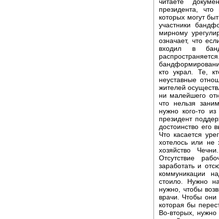
читаете докуме
президента, что
которых могут быт
участники бандф
мирному урегули
означает, что ес
входил в бан
распространя
бандформированиях
кто украл. Те, к
неуставные отнош
жителей осуществл
ни малейшего отн
что нельзя зани
нужно кого-то из
президент поддер
достоинство его 
Что касается уре
хотелось или не 
хозяйство Чечни
Отсутствие рабо
заработать и от
коммуникации на
стоило. Нужно н
нужно, чтобы воз
врачи. Чтобы они
которая бы перес
Во-вторых, нужно