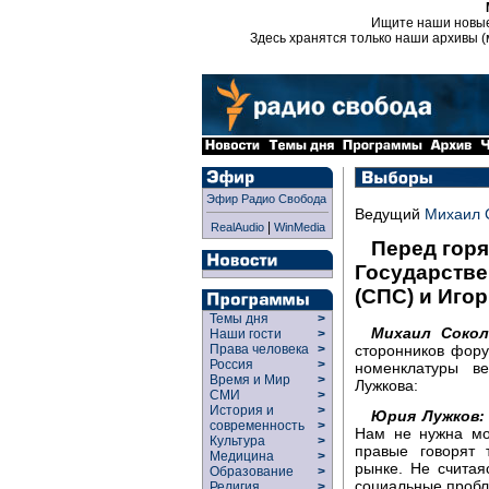
Ищите наши новы
Здесь хранятся только наши архивы (
Эфир Радио Свобода
Ведущий
Михаил 
|
RealAudio
WinMedia
Перед горя
Государстве
(СПС) и Иго
Темы дня
>
Михаил Сокол
Наши гости
>
сторонников фор
Права человека
>
Россия
>
номенклатуры в
Время и Мир
>
Лужкова:
СМИ
>
История и
>
Юрия Лужков:
современность
>
Нам не нужна мо
Культура
>
правые говорят 
Медицина
>
рынке. Не считая
Образование
>
социальные пробл
Религия
>