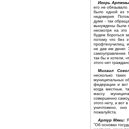
Игорь Артемь
его не обязывало.
было одной из т
недоверия. Пото
думе - так обращ
вынуждены были пр
несмотря на это
будем бороться з
потому что без 
профтехучилищ и
не дав им денег.
самоуправление. 
так бы и хотели, 
этого нет граждан
Михаил Сокол
несколько таких
муниципальных о
федерации и вот
когда местные, та
массу муницип
совершенно самоу
этого нету, а вот
уничтожено, оно
пожалуйста.
Артур Мяки:
Я
"Об основах госуд