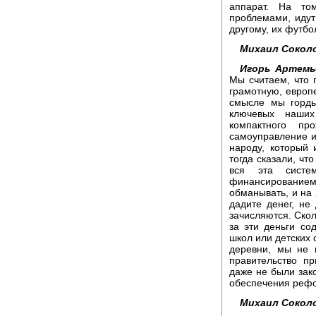
аппарат. На то
проблемами, идут
другому, их футбо
Михаил Сокол
Игорь Артемь
Мы считаем, что 
грамотную, европ
смысле мы горды
ключевых наших
компактного п
самоуправление и
народу, который 
тогда сказали, чт
вся эта систе
финансировани
обманывать, и на 
дадите денег, не
зачисляются. Ско
за эти деньги со
школ или детских 
деревни, мы не 
правительство п
даже не были зак
обеспечения рефо
Михаил Сокол