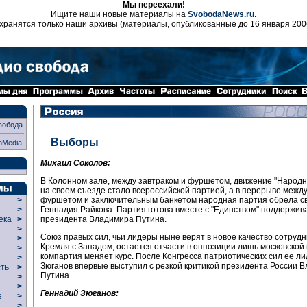
Мы переехали!
Ищите наши новые материалы на
SvobodaNews.ru
.
хранятся только наши архивы (материалы, опубликованные до 16 января 200
вобода
Выборы
nMedia
Михаил Соколов:
В Колонном зале, между завтраком и фуршетом, движение "Народн
на своем съезде стало всероссийской партией, а в перерыве меж
фуршетом и заключительным банкетом народная партия обрела св
>
Геннадия Райкова. Партия готова вместе с "Единством" поддержив
>
президента Владимира Путина.
века
>
>
Союз правых сил, чьи лидеры ныне верят в новое качество сотруд
р
>
Кремля с Западом, остается отчасти в оппозиции лишь московской 
>
компартия меняет курс. После Конгресса патриотических сил ее л
>
Зюганов впервые выступил с резкой критикой президента России 
сть
>
Путина.
>
>
Геннадий Зюганов:
ие
>
>