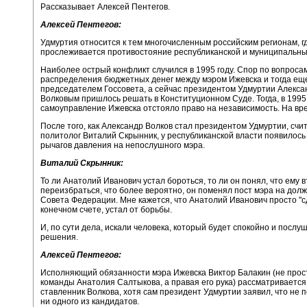
Рассказывает Алексей Пентегов.
Алексей Пентегов:
Удмуртия относится к тем многочисленным российским регионам, гд
прослеживается противостояние республиканской и муниципальны
Наиболее острый конфликт случился в 1995 году. Спор по вопроса
распределения бюджетных денег между мэром Ижевска и тогда ещ
председателем Госсовета, а сейчас президентом Удмуртии Алекс
Волковым пришлось решать в Конституционном Суде. Тогда, в 1995 
самоуправление Ижевска отстояло право на независимость. На вр
После того, как Александр Волков стал президентом Удмуртии, счи
политолог Виталий Скрынник, у республиканской власти появилос
рычагов давления на непослушного мэра.
Виталий Скрынник:
То ли Анатолий Иванович устал бороться, то ли он понял, что ему 
переизбраться, что более вероятно, он поменял пост мэра на дол
Совета Федерации. Мне кажется, что Анатолий Иванович просто "сд
конечном счете, устал от борьбы.
И, по сути дела, искали человека, который будет спокойно и послу
решения.
Алексей Пентегов:
Исполняющий обязанности мэра Ижевска Виктор Балакин (не прост
команды Анатолия Салтыкова, а правая его рука) рассматривается 
ставленник Волкова, хотя сам президент Удмуртии заявил, что не
ни одного из кандидатов.