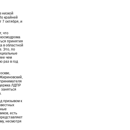
в низкой
По крайней
 7 октября, и
, что
, космодрома
ться принятия
ка в областной
. Это, по
социальные
лее чем
о раз в год
оскве,
 Жириновский,
дпринимателя
ддержка ЛДПР
 заняться
.
од призывом к
звестных
тные
иков, есть
 представляют
му, несмотря