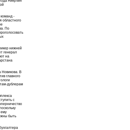
 года Никулин
кой
 команд -
я областного
не
ва. По
проголосовать
ых
пикер нижней
ет генерал
яют на
арстана
 Новикова. В
тив главного
тологи
атам-дублерам
мплекса
тупить с
соперничество
поскольку
 ему
лжны быть
 бухгалтера