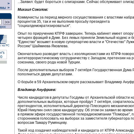
...Заявил: будет бороться с олигархами. Сейчас обслуживает олига
>
ммы
>
Михаил Соколов:
Коммунисты за период мирного сосуществования с властями набра
процентов 35, так и не выполнив просьбу президента
"социалдемократизироваться".
прос
Опыт по приручению КПРФ завершен. Теперь кабинет имеет опору 
четырех фракций в Думе. Без левых приняли Земельный кодекс и б
"Единство" возьмет в новую суперпартию власти и "Отечество" Луж
Россию" Шаймиева-Яковлева.
у на РС
Окончательно разводит власть с изоляционистами из КПРФ поворо
антитеррористическому сотрудничеству с Западом, претензии на р
союзника, своего рода новой Турции.
После дополнительных выборов 7 октября Государственная Дума 
пополниться двумя депутатами.
О борьбе в 59 Архангельском округе рассказывает Владимир Ануфр
Владимир Ануфриев:
Число кандидатов в депутаты Госдумы от Архангельской области н
дополнительных выборах, которые пройдут 7 октября, сократилось 
претендентов, исполнительный директор Плесецкого механическог
Юрий Никулин снял свою кандидатуру. Об этом он заявил во время
в прямом эфире государственной телерадиокомпании "Поморье", п
сторонников голосовать на выборах за заместителя губернатора 
вопросам Тамару Румянцеву.
Такой ход озадачил наблюдателей и кандидата от КПРФ Александр