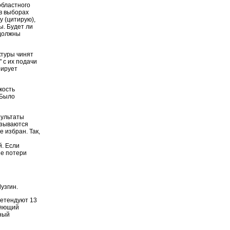
областного
 в выборах
у (цитирую),
ы. Будет ли
 должны
ктуры чинят
 с их подачи
рирует
кость
 Было
зультаты
азываются
е избран. Так,
. Если
ые потери
узгин.
ретендуют 13
няющий
ный