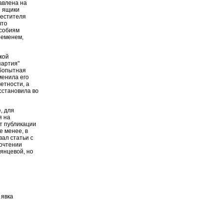
авлена на
е ящики
местителя
что
особиям
ременем,
кой
партия"
юбопытная
менила его
етности, а
сстановила во
, для
я на
т публикации
е менее, в
ал статьи с
рочтении
мянцевой, но
 явка