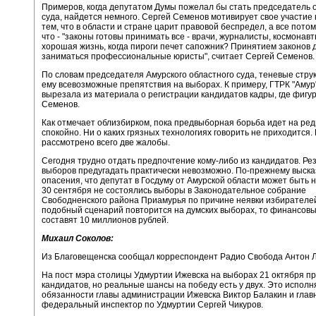
Примеров, когда депутатом Думы пожелал бы стать председатель 
суда, найдется немного. Сергей Семенов мотивирует свое участие
тем, что в области и стране царит правовой беспредел, а все потом
что - "законы готовы принимать все - врачи, журналисты, космонавт
хорошая жизнь, когда пироги печет сапожник? Принятием законов
заниматься профессиональные юристы", считает Сергей Семенов.
По словам председателя Амурского областного суда, теневые стру
ему всевозможные препятствия на выборах. К примеру, ГТРК "Амур"
вырезала из материала о регистрации кандидатов кадры, где фигу
Семенов.
Как отмечает облизбирком, пока предвыборная борьба идет на ред
спокойно. Ни о каких грязных технологиях говорить не приходится.
рассмотрено всего две жалобы.
Сегодня трудно отдать предпочтение кому-либо из кандидатов. Ре
выборов предугадать практически невозможно. По-прежнему выск
опасения, что депутат в Госдуму от Амурской области может быть н
30 сентября не состоялись выборы в Законодательное собрание
Свободненского района Приамурья по причине неявки избирателей
подобный сценарий повторится на думских выборах, то финансов
составят 10 миллионов рублей.
Михаил Соколов:
Из Благовещенска сообщал корреспондент Радио Свобода Антон Л
На пост мэра столицы Удмуртии Ижевска на выборах 21 октября п
кандидатов, но реальные шансы на победу есть у двух. Это испол
обязанности главы администрации Ижевска Виктор Балакин и глав
федеральный инспектор по Удмуртии Сергей Чикуров.