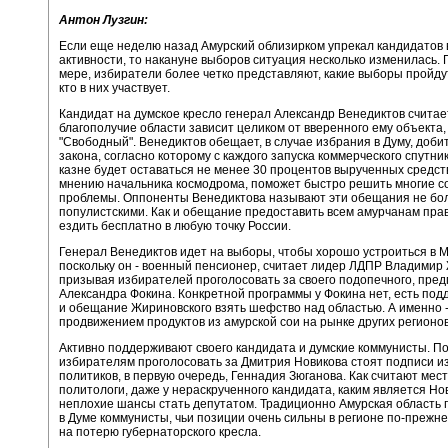
Антон Лузгин:
Если еще неделю назад Амурский облизирком упрекал кандидатов 
активности, то накануне выборов ситуация несколько изменилась. 
мере, избиратели более четко представляют, какие выборы пройдут
кто в них участвует.
Кандидат на думское кресло генерал Александр Венедиктов считает
благополучие области зависит целиком от вверенного ему объекта
"Свободный". Венедиктов обещает, в случае избрания в Думу, доби
закона, согласно которому с каждого запуска коммерческого спутни
казне будет оставаться не менее 30 процентов вырученных средств
мнению начальника космодрома, поможет быстро решить многие 
проблемы. Оппоненты Венедиктова называют эти обещания не бо
популистскими. Как и обещание предоставить всем амурчанам прав
ездить бесплатно в любую точку России.
Генерал Венедиктов идет на выборы, чтобы хорошо устроиться в М
поскольку он - военный пенсионер, считает лидер ЛДПР Владимир
призывая избирателей проголосовать за своего подопечного, пре
Александра Фокина. Конкретной программы у Фокина нет, есть по
и обещание Жириновского взять шефство над областью. А именно -
продвижением продуктов из амурской сои на рынке других регионов
Активно поддерживают своего кандидата и думские коммунисты. П
избирателям проголосовать за Дмитрия Новикова стоят подписи и
политиков, в первую очередь, Геннадия Зюганова. Как считают мес
политологи, даже у нераскрученного кандидата, каким является Нов
неплохие шансы стать депутатом. Традиционно Амурская область
в Думе коммунисты, чьи позиции очень сильны в регионе по-прежне
на потерю губернаторского кресла.