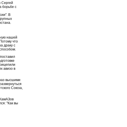
ы Сергей
а борьбе с
сии". В
крупных
рстана.
тную нашей
 Потому что
а драку с
 способом.
 поставил
одготовке
прицепили
х авизо в
 раз высшими
 развернуться
тского Союза,
 КамАЗов
ся: "Как вы