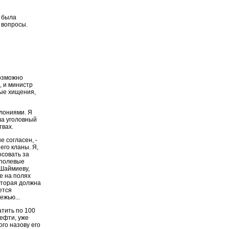
я была
 вопросы.
возможно
р, и министр
ые хищения,
олониями. Я
ла уголовный
твах.
е согласен, -
его кланы. Я,
осовать за
 "полевые
 Шаймиеву,
е на полях
оторая должна
ется
ежью...
атить по 100
ефти, уже
го назову его