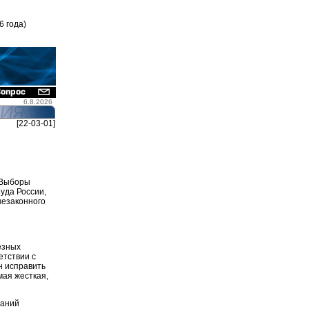
6 года)
6.8.2026
[22-03-01]
. Выборы
уда России,
незаконного
езных
етствии с
н исправить
мая жесткая,
ваний