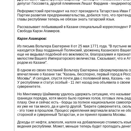
депутат Госсовета, другой племянник Лешат Фардиев - гендиректор
Реформистский претендент на пост президента Татарстана Иван Гр
Партии развития предпринимательства, добился того, что претенд
главы республики теперь не обязан знать татарский язык.
Рассказывает побывавший в Казани специальный корреспондент 
Свобода Карэн Агамиров.
Карэн Агамиров:
Из письма Вольтера Екатерине II от 25 мая 1771 года. "В пустыне 
находится Ваш подданный Полянский, уроженец Казанского Вашего
еще не видывал подобной его вежливости, благоразумия и признат
милостям Вашего Императорского величества. Сказывают, что и А
родом из Казани".
В одном из своих посланий Вольтеру Екатерина сформулировала с
впечатление о Казани так: "Казань, бесспорно, первый город в Рос
Москвы". И сегодня, спустя почти два с половиной века, Казань - на
У республики и статус особый - 11 лет назад она объявила о своем
суверенитете.
Но Минтимеру Шаймиеву удалось удержать ситуацию, что называет
границах порядка, хотя много было горячих голов, готовых лечь ра
плаху. Они и сейчас есть - борцы за полное национальное самооп
их уже не так много, да и центр другой. "Берите суверенитета, скол
- это тоже в прошлом. Процесс укрепления вертикали власти не о
стороной и суверенный Татарстан, и он принял правила Москвы.
Доходы от нефти, алкоголя, налоги на добавленную стоимость изы
ведения республики. Может, меньше теперь будет пропадать денег