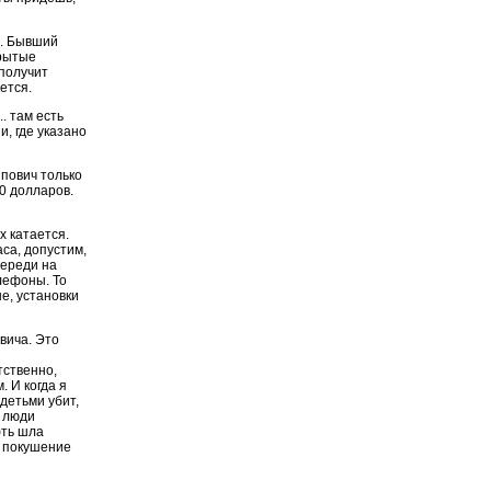
ь. Бывший
крытые
 получит
ется.
. там есть
, где указано
пович только
00 долларов.
х катается.
аса, допустим,
череди на
лефоны. То
не, установки
вича. Это
тственно,
. И когда я
детьми убит,
и люди
фть шла
о покушение