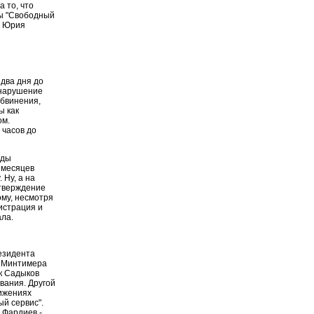
 то, что
ты "Свободный
а Юрия
два дня до
 нарушение
обвинения,
ы как
ом.
 часов до
нды
о месяцев
 Ну, а на
дтверждение
ому, несмотря
истрация и
ала.
езидента
у Минтимера
к Садыков
вания. Другой
тижениях
й сервис".
 Фардиев -