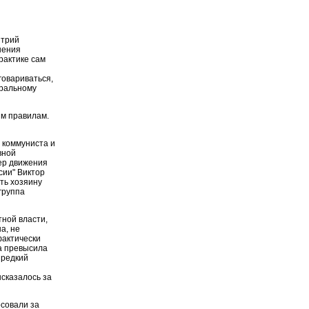
итрий
нения
рактике сам
говариваться,
еральному
ым правилам.
 коммуниста и
вной
ер движения
сии" Виктор
ить хозяину
группа
тной власти,
а, не
фактически
а превысила
 редкий
сказалось за
совали за