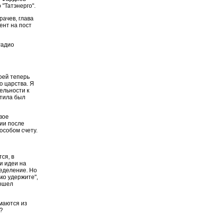
 "Татэнерго".
ачев, глава
ент на пост
Радио
моей теперь
 царства. Я
ельности к
ттила был
вое
сии после
 особом счету.
ся, в
ди идеи на
ределение. Но
ько удержите",
бошел
маются из
?