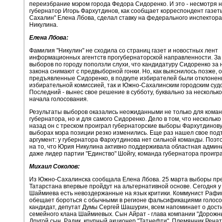
переизбрание мэром города Федора Сидоренко. И это - несмотря на
губернатор Игорь Фархутдинов, как сообщает корреспондент газе
Сахалин" Елена Лбова, сделал ставку на федерального инспектор
Никулина.
Елена Лбова:
Фамилия "Никулин" не сходила со страниц газет и новостных лент
информационных агентств прогубернаторской направленности. За 
выборов по городу поползли слухи, что кандидатуру Сидоренко за
закона снимают с предвыборной гонки. Но, как выяснилось позже, 
предъявленные Сидоренко, в подкупе избирателей были отклонен
избирательной комиссией, так и Южно-Сахалинским городским суд
Последний - вынес свое решение в субботу, буквально за несколько
начала голосования.
Результаты выборов оказались неожиданными не только для кома
губернатора, но и для самого Сидоренко. Дело в том, что нескольк
назад он с треском проиграл губернаторские выборы Фархутдинову.
выборах мэра позиции резко изменились. Еще раз нашел свое по
аргумент: у губернатора Фархутдинова нет сильной команды. Поэт
на то, что Юрия Никулина активно поддерживала областная админ
даже лидер партии "Единство" Шойгу, команда губернатора проигр
Михаил Соколов:
Из Южно-Сахалинска сообщала Елена Лбова. 25 марта выборы пр
Татарстана впервые пройдут на альтернативной основе. Сегодня 
Шаймиева есть невоздержанные на язык критики. Коммунист Рафи
обещает бороться с обычными в регионе фальсификациями голосо
кандидат, депутат Думы Сергей Шашурин, всем напоминает о дос
семейного клана Шаймиевых. Сын Айрат - глава компании "Дорожны
Другой сын, Радик, крупный акционер "Татнефти". Племянник Ренат