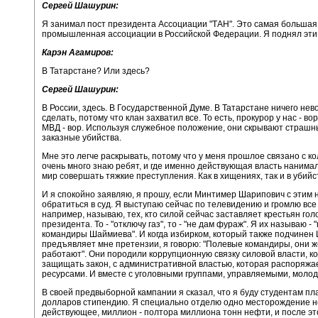
Сергей Шашурин:
Я занимал пост президента Ассоциации "ТАН". Это самая больша
промышленная ассоциации в Российской Федерации. Я поднял эти
Карэн Агамиров:
В Татарстане? Или здесь?
Сергей Шашурин:
В России, здесь. В Государственной Думе. В Татарстане ничего не
сделать, потому что клан захватил все. То есть, прокурор у нас - во
МВД - вор. Используя служебное положение, они скрывают страшн
заказные убийства.
Мне это легче раскрывать, потому что у меня прошлое связано с к
очень много знаю ребят, и где именно действующая власть нанима
мир совершать тяжкие преступления. Как в хищениях, так и в убийс
И я спокойно заявляю, я прошу, если Минтимер Шарипович с этим н
обратиться в суд. Я выступаю сейчас по телевидению и громлю все 
например, называю, тех, кто силой сейчас заставляет крестьян гол
президента. То - "отключу газ", то - "не дам фураж". Я их называю -
командиры Шаймиева". И когда избирком, который также подчинен
предъявляет мне претензии, я говорю: "Полевые командиры, они ж
работают". Они породили коррупционную связку силовой власти, к
защищать закон, с административной властью, которая распоряжа
ресурсами. И вместе с уголовными группами, управляемыми, молод
В своей предвыборной кампании я сказал, что я буду студентам пл
долларов стипендию. Я специально отделю одно месторождение н
действующее, миллион - полтора миллиона тонн нефти, и после это