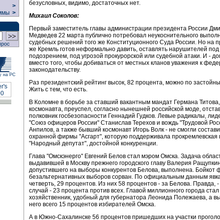
безусловных, видимо, достаточных нет.
>
ммы
>
Михаил Соколов:
Первый заместитель главы администрации президента России Дм
Медведев 22 марта публично потребовал неукоснительного выпол
судебных решений того же Конституционного Суда России. Но на п
прос
же Кремль готов неформально давить, оставлять нарушителей под
подозрением, под угрозой прокурорской или судебной атаки. И - до
вместо того, чтобы добиваться от местных кланов уважения к фед
законодательству.
у на РС
Раз президентский рейтинг высок, 82 процента, можно по застойн
Жить с тем, что есть.
В Коломне в борьбе за ставший вакантным мандат Германа Титова,
космонавта, преуспел, согласно нынешней российской моде, отста
полковник госбезопасности Геннадий Гудков. Левые радикалы, лид
"Союз офицеров России" Станислав Терехов и вождь "Трудовой Рос
Анпилов, а также бывший космонавт Игорь Волк - не смогли состав
охранной фирмы "Асгарт", которую поддерживала прокремлевская 
"Народный депутат", достойной конкуренции.
Глава "Омскэнерго" Евгений Белов стал мэром Омска. Задача облас
выдавившей в Москву прежнего городского главу Валерия Ращупкин
допустившего на выборы конкурентов Белова, выполнена. Бойкот 
безальтернативных выборов сорван. По официальным данным явк
четверть, 29 процентов. Из них 58 процентов - за Белова. Правда, -
случай - 23 процента против всех. Главой миллионного города стал
хозяйственник, удобный для губернатора Леонида Полежаева, а вы
него всего 15 процентов избирателей Омска.
А в Южно-Сахалинске 56 процентов пришедших на участки проголо