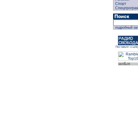
Спорт
Спецпрогра
подробный за
Поставьте ссылк