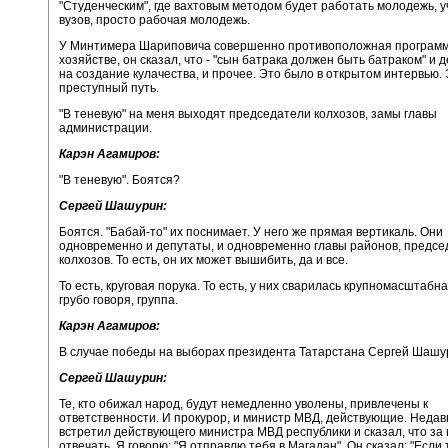
"Студенческим", где вахтовым методом будет работать молодежь, 
вузов, просто рабочая молодежь.
У Минтимера Шариповича совершенно противоположная программа
хозяйстве, он сказал, что - "сын батрака должен быть батраком" и 
на создание кулачества, и прочее. Это было в открытом интервью. 
преступный путь.
"В теневую" на меня выходят председатели колхозов, замы главы
администрации.
Карэн Агамиров:
"В теневую". Боятся?
Сергей Шашурин:
Боятся. "Бабай-то" их поснимает. У него же прямая вертикаль. Они
одновременно и депутаты, и одновременно главы районов, предсе
колхозов. То есть, он их может вышибить, да и все.
То есть, круговая порука. То есть, у них сварилась крупномасштабн
грубо говоря, группа.
Карэн Агамиров:
В случае победы на выборах президента Татарстана Сергей Шашур
Сергей Шашурин:
Те, кто обижал народ, будут немедленно уволены, привлечены к
ответственности. И прокурор, и министр МВД, действующие. Недав
встретил действующего министра МВД республики и сказал, что за 
отвечать. Я говорю: "Я отправлю тебя в Магадан". Он сказал: "Если