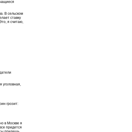
учащиеся
. В сельском
делает ставку
Это, я считаю,
датели
ая уголовная,
ин грозит:
но в Москве я
все придется
 ты придешь,