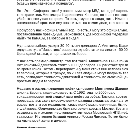
будешь президентом, я повешусь".
Вот. Это - Сафаров, такой у нас есть министр МВД, молодой парен
телохранитель Минтимера Шариповича. Конечно, он знает все за
убийства, все у нас хищения. То есть, ему нет выхода, жить. Или он
пожизненный срок, или ему повеситься, на самом деле, только оста
Прокурор у нас - официальный вор. То есть, я могу это официально..
постановление президиума Верховного Суда Российской Федерации
найти те КамАЗы, за которые я сидел.
Ну, на мои выборы уходят 30-40 тысяч долларов. А Минтимер Шари
одну газету... в "Известиях" расценка одной статьи на листок - 50 0
Цена одной статьи, и - цена моих выборов.
У нас есть премьер-министр, там вот такой, Миниханов. Он на гонка
Вот, гоночный двигатель стоит 50 000 долларов. Он работает три ч
во время гонок. Потом - перегорает. А у меня стоит 800 человек в о
телефоны, которые я требую, по 20 лет люди не могут получить те
есть, совпадает стоимость двигателей и стоимость, по льготной це
простым людям телефона.
Недавно я раскрыл хищения нефти сыновьями Минтимера Шарипо
шло на Европу, такая фирма есть. С 1992 года по 2000 год с
тридцатипроцентной скидкой шла нефть за рубеж. Там она, соотве
превращалась уже в мировую цену, и разница складывалась на этом
вскрыл вот эти все механизмы, сразу погиб муж племянницы, был с 
у Шаймиева. Орджоникидзе был застрелен здесь, в Москве. Все эт
осуществляли экспорт нефтепродуктов через Московский НПЗ, не
татарская. И утоплен бывший министр России Лимаев. Потом был
на жизнь моей жены и дочери.
Карэн Агамиров: