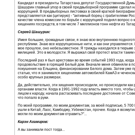
Кандидат в президенты Татарстана депутат Государственной Дум
Шашурин главный упор в своей предвыборной программе сделал н
коррупцией. В предвыборных листовках в своей краткой биографии
представляется как (цитирую) - "активный борец с грабителями Рос
качестве члена комиссии по борьбе с коррупцией поднял вопрос о 
хищениях госсредств, в том числе 7 миллионов тонн нефти из Тата
Сергей Шашурин:
Имея большие, громадные связи, я знаю всю внутреннюю подного
республики. Знаю все коррупционные нити, и как они управляются.
мое прошлое, оно небезызвестное. Я трижды находился в тюрьме з
милицией. Это в молодости. Я выражал свой протест власти таким
Последний раз я был арестован во время событий 1993 года, когда
продовольствие в горящий Белый дом. Вначале меня обвиняли в п
покушения на Ельцина, финансировании Белого дома. Затем уже 
статью, что я занимался хищениями автомобилей КамАЗ и чеченски
особо крупных размерах.
Да, действительно, эти хищения происходили, но происходили как
органами власти. Когда в 1991-1992 году власть вместо того, чтобы
лицом к народу, начала растаскивать последнее достояние от Сове
что попало в руки.
По моей программе, по моим документам, за моей подписью, 5 700
ушли в Китай, Лаос, Камбоджу, Узбекистан, прочее. Когда я возмутил
могли по моим документам отравить?"...
Карэн Агамиров:
А вы занимали пост тогда...