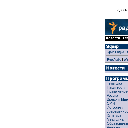
Здесь 
Эфир Радио С
|
RealAudio
Wi
Темы дня
Наши гости
Права чело
Россия
Время и Ми
СМИ
История и
современно
Культура
Медицина
Образован
Религия