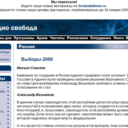
Мы переехали!
Ищите наши новые материалы на
SvobodaNews.ru
.
хранятся только наши архивы (материалы, опубликованные до 16 января 200
вобода
Выборы-2000
nMedia
Михаил Соколов:
Кампания по созданию в России единого правового поля затихает
Госсовета Адыгеи были проведены вопреки решению Верховного С
но глава Центризбиркома Александр Вешняков требовать отмены 
>
голосования не стал.
>
века
>
Александр Вешняков:
>
р
>
В данном случае законодатель этой республики допустил ряд серь
>
неточностей в полномочиях двух палат, которые создаются в соотв
>
Конституцией, и, безусловно, законодатель этой республики долже
сть
>
эту ошибку. Если этого они не сделают, перспектива может быть са
>
которой наделена сегодня власть федеральная.
>
ие
>
А что касается отмены полностью результатов выборов, пока осно
>