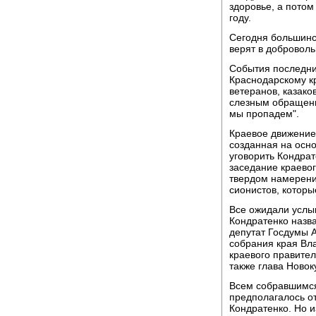
здоровье, а потом
году.
Сегодня большинс
верят в доброволь
События последни
Краснодарскому кр
ветеранов, казако
слезным обращения
мы пропадем".
Краевое движение 
созданная на осно
уговорить Кондрат
заседание краевог
твердом намерении
сионистов, которы
Все ожидали услы
Кондратенко назв
депутат Госдумы 
собрания края Вл
краевого правител
также глава Новок
Всем собравшимся
предполагалось о
Кондратенко. Но и