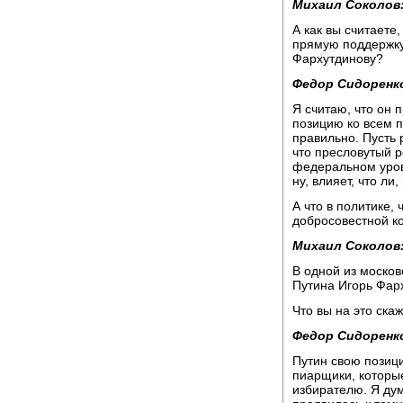
Михаил Соколов
А как вы считаете
прямую поддержку
Фархутдинову?
Федор Сидоренк
Я считаю, что он 
позицию ко всем 
правильно. Пусть 
что пресловутый р
федеральном уровн
ну, влияет, что л
А что в политике,
добросовестной ко
Михаил Соколов
В одной из москов
Путина Игорь Фарх
Что вы на это ска
Федор Сидоренк
Путин свою позиц
пиарщики, которы
избирателю. Я дума