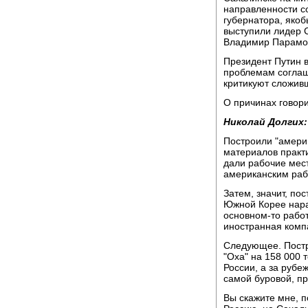
направленности с
губернатора, яко
выступили лидер 
Владимир Парамо
Президент Путин 
проблемам соглаш
критикуют сложивш
О причинах говор
Николай Долгих:
Построили "амери
материалов практи
дали рабочие мест
американским раб
Затем, значит, по
Южной Корее нарас
основном-то работ
иностранная комп
Следующее. Постр
"Оха" на 158 000 
России, а за рубе
самой буровой, пр
Вы скажите мне, п