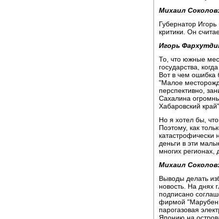
Михаил Соколов
Губернатор Игорь 
критики. Он счита
Игорь Фархутди
То, что южные ме
государства, ког
Вот в чем ошибка 
"Малое месторожд
перспективно, зан
Сахалина огромны
Хабаровский край"
Но я хотел бы, чт
Поэтому, как толь
катастрофически н
деньги в эти малы
многих регионах, 
Михаил Соколов
Выводы делать из
новость. На днях
подписано соглаш
фирмой "Марубени
парогазовая элект
Японию на остров