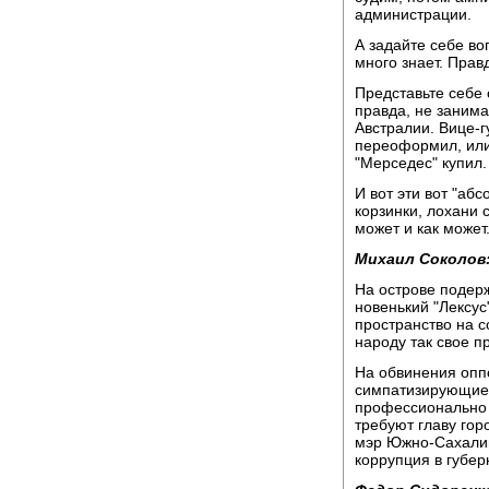
администрации.
А задайте себе во
много знает. Прав
Представьте себе 
правда, не занима
Австралии. Вице-г
переоформил, или 
"Мерседес" купил.
И вот эти вот "аб
корзинки, лохани 
может и как может
Михаил Соколов
На острове подерж
новенький "Лексус
пространство на 
народу так свое п
На обвинения оппо
симпатизирующие 
профессионально 
требуют главу гор
мэр Южно-Сахалин
коррупция в губер