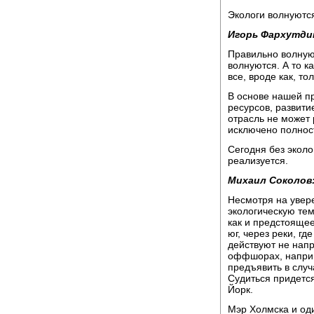
Экологи волнуются
Игорь Фархутди
Правильно волнуют
волнуются. А то ка
все, вроде как, т
В основе нашей п
ресурсов, развити
отрасль не может
исключено полнос
Сегодня без эколо
реализуется.
Михаил Соколов
Несмотря на увер
экологическую те
как и предстоящее
юг, через реки, г
действуют не напр
оффшорах, наприм
предъявить в случ
Судиться придется
Йорк.
Мэр Холмска и од