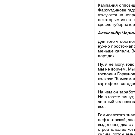
Кампания оппозици
Фархутдинове гадо
жалуются на непро
некоторым из его 
кресло губернато
Александр Черн
Для того чтобы по
нужно просто-напр
меньше хапали. Во
порядок.
Ну, я не могу, гов
мы не воруем. Мы 
господин Горкунов
колхозе "Комсомол
картофеля сегодн
На чем он заработа
Но в газете пишут
честный человек з
все.
Гомилевского зна
нефтегорской, зна
выделены, два с л
строительство котт
судим, потом амни