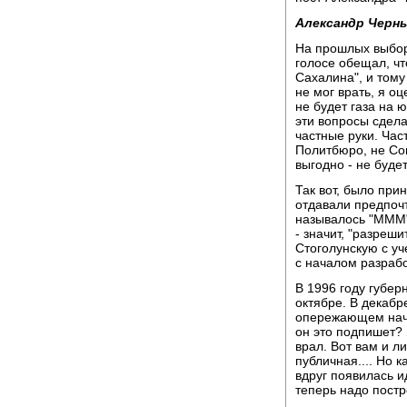
Александр Черн
На прошлых выбора
голосе обещал, чт
Сахалина", и тому 
не мог врать, я оц
не будет газа на 
эти вопросы сдела
частные руки. Час
Политбюро, не Сов
выгодно - не буде
Так вот, было при
отдавали предпочт
называлось "МММ"
- значит, "разреш
Стоголунскую с у
с началом разрабо
В 1996 году губе
октябре. В декаб
опережающем начал
он это подпишет? 
врал. Вот вам и л
публичная.... Но к
вдруг появилась ид
теперь надо пост