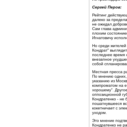
Сергей Перов:
Рейтинг действующ
далеко за предела
не ожидал добров
Сам глава админи
плохим состоянием
Игнатовичу исполн
Но среди жителей 
Кондрат" выгляди
последнее время о
внезапное ухудше
собой спланирова
Местная пресса р
По мнению одних, 
указанию из Моск
компроматом на е
хорошему". Друго
оппозиционной губ
Кондратенко - не 
пошатнувшееся вс
кокетничает с эле
уходом.
Это мнение подтв
Кондратенко не ра