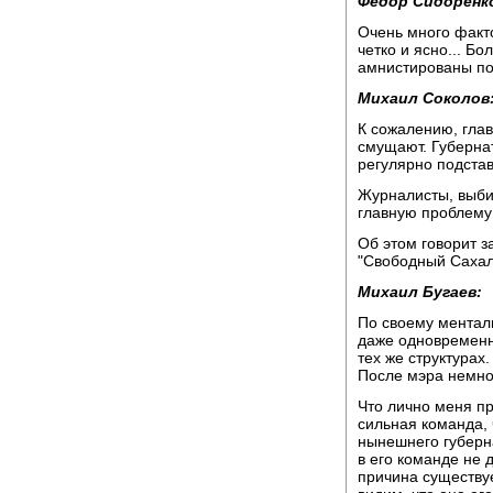
Федор Сидоренк
Очень много факто
четко и ясно... Б
амнистированы по
Михаил Соколов
К сожалению, глав
смущают. Губернат
регулярно подстав
Журналисты, выби
главную проблему
Об этом говорит з
"Свободный Сахал
Михаил Бугаев:
По своему ментал
даже одновременн
тех же структурах
После мэра немнож
Что лично меня пр
сильная команда,
нынешнего губерна
в его команде не д
причина существуе