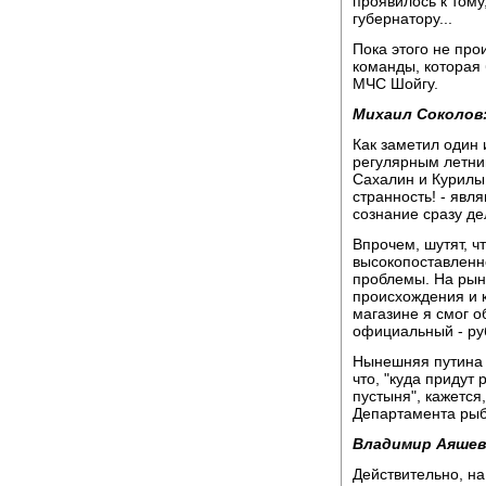
проявилось к том
губернатору...
Пока этого не про
команды, которая 
МЧС Шойгу.
Михаил Соколов
Как заметил один 
регулярным летни
Сахалин и Курилы 
странность! - явл
сознание сразу де
Впрочем, шутят, чт
высокопоставленно
проблемы. На рын
происхождения и к
магазине я смог о
официальный - ру
Нынешняя путина 
что, "куда придут
пустыня", кажется
Департамента ры
Владимир Аяшев
Действительно, на