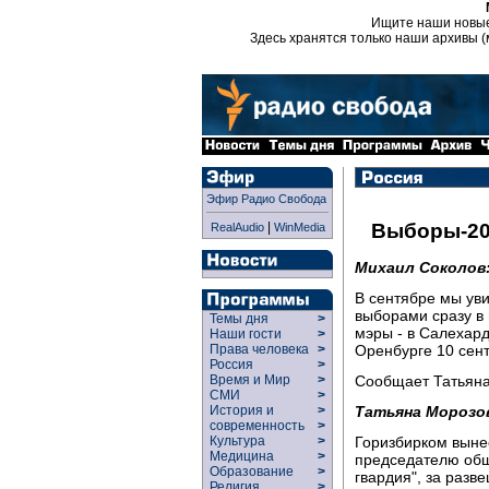
Ищите наши новы
Здесь хранятся только наши архивы (
Эфир Радио Свобода
|
Выборы-20
RealAudio
WinMedia
Михаил Соколов
В сентябре мы ув
выборами сразу в 
Темы дня
>
мэры - в Салехард
Наши гости
>
Оренбурге 10 сен
Права человека
>
Россия
>
Сообщает Татьяна
Время и Мир
>
СМИ
>
Татьяна Морозо
История и
>
современность
>
Горизбирком выне
Культура
>
Медицина
>
председателю общ
Образование
>
гвардия", за раз
Религия
>