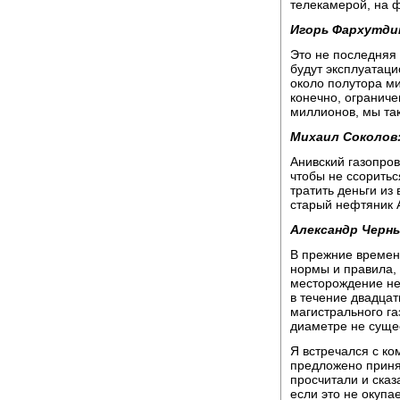
телекамерой, на ф
Игорь Фархутди
Это не последняя 
будут эксплуатац
около полутора м
конечно, ограниче
миллионов, мы так
Михаил Соколов
Анивский газопров
чтобы не ссоритьс
тратить деньги из
старый нефтяник 
Александр Черн
В прежние времен
нормы и правила, 
месторождение не
в течение двадцат
магистрального га
диаметре не сущес
Я встречался с ко
предложено принят
просчитали и сказ
если это не окупае