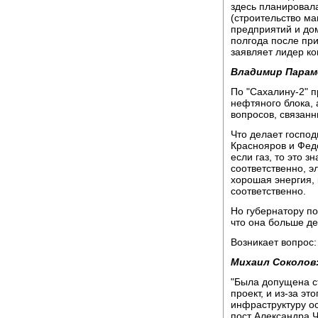
здесь планировал
(строительство ма
предприятий и дом
полгода после пр
заявляет лидер к
Владимир Парам
По "Сахалину-2" п
нефтяного блока, 
вопросов, связанн
Что делает госпо
Краснояров и Федо
если газ, то это з
соответственно, эл
хорошая энергия,
соответственно.
Но губернатору по
что она больше де
Возникает вопрос
Михаил Соколов
"Была допущена с
проект, и из-за эт
инфраструктуру ос
пост Александра Ч