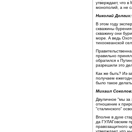
утверждает, что в
монополий, а не с
Николай Долгих:
В этом году экспе
скважины бурения.
скважину они бур
море. А ведь Охот
тихоокеанской сель
Правительственная
правильно принял
обратился к Пути
разрешили это дел
Как же быть? Из-з
получаем ежегодно
было такое делат
Михаил Соколов
Двуличное "мы за
отношение к прир
"сталинского" осв
Вполне в духе ста
да ГУЛАГовским п
правозащитного ц
утверждает, что н