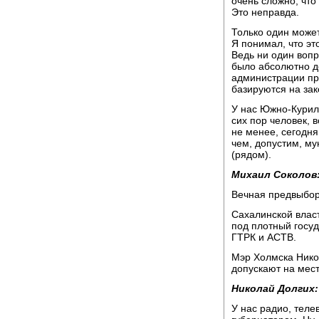
очень сложно, что
Это неправда.
Только один может
Я понимал, что эт
Ведь ни один вопр
было абсолютно до
администрации пр
базируются на зак
У нас Южно-Курил
сих пор человек, 
не менее, сегодн
чем, допустим, м
(рядом).
Михаил Соколов
Вечная предвыбор
Сахалинской влас
под плотный госу
ГТРК и АСТВ.
Мэр Холмска Никол
допускают на мес
Николай Долгих:
У нас радио, теле