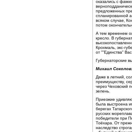
оказались с фамил
верноподданически
предложенных прет
спланированной а
всяком случае, Ко
потом окончатель
А тем временем о
кресло. В губерна
высокопоставленн
Крохмаль, экс-губ
от ""Единства" Ва
Губернаторские в
Михаил Соколов
Даже в летний, с
преимуществу, се
через Чеховский п
зелень.
Приезжие удивляю
была выстроена им
берегах Татарског
русских мореплава
победители при П
Тоёхара. От прежн
наследство строга