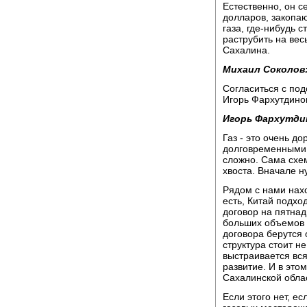
Естественно, он с
долларов, закопаю
газа, где-нибудь с
раструбить на вес
Сахалина.
Михаил Соколов
Согласиться с под
Игорь Фархутдинов
Игорь Фархутди
Газ - это очень д
долговременными п
сложно. Сама схе
хвоста. Вначале н
Рядом с нами нахо
есть, Китай подхо
договор на пятнад
больших объемов г
договора берутся 
структура стоит н
выстраивается вс
развитие. И в это
Сахалинской обла
Если этого нет, ес