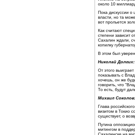
около 10 миллиар
Пока дискуссии о 
власти, но та мож
вот прольется зо
Как считают специ
степени зависит о
Сахалин ждали, с
копилку губернато
В этом был увере
Николай Долгих:
От этого выиграет 
показывать с Вла
хочешь, он же буд
говорить, что "В
То есть, будут да
Михаил Соколов
Глава российског
визитом в Токио с
существует, о во
Путина оппозицио
митингом в поддер
Сахалинске на ми