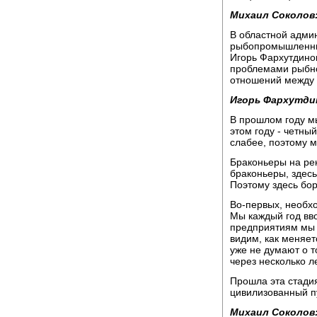
Михаил Соколов
В областной адми
рыбопромышленни
Игорь Фархутдино
проблемами рыбно
отношений между 
Игорь Фархутди
В прошлом году м
этом году - четны
слабее, поэтому м
Браконьеры на рек
браконьеры, здесь
Поэтому здесь бор
Во-первых, необхо
Мы каждый год вв
предприятиям мы 
видим, как меняе
уже не думают о то
через несколько л
Прошла эта стади
цивилизованный п
Михаил Соколов