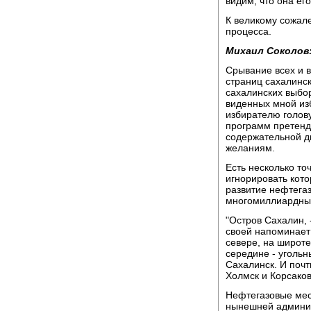
видим, что она ег
К великому сожале
процесса.
Михаил Соколов
Срывание всех и в
страниц сахалинск
сахалинских выбор
виденных мной из
избирателю голов
программ претенд
содержательной ди
желаниям.
Есть несколько то
игнорировать кото
развитие нефтегаз
многомиллиардны
"Остров Сахалин, 
своей напоминает 
севере, на широте
середине - угольн
Сахалинск. И почт
Холмск и Корсаков
Нефтегазовые мес
нынешней админис