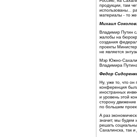
Россию, на Сахали
продукции, там че
использованы... р
материалы - то же
Михаил Соколов
Владимир Путин сл
жалобы на бюрокр
создания федерал
проекты Министер
не является энтуз
Мэр Южно-Сахалин
Владимира Путина
Федор Сидоренк
Ну, уже то, что о
конференция была
иностранных инвес
и уровень этой ко
сторону движение 
по большим проект
А раз экономическ
значит, мы будем 
решать социальны
Сахалинска, так 