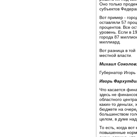
Оно только продек
субъектов Федера
Вот пример - горо
оставляли 57 проц
процентов. Все о
уровень. Если в 1
города 87 миллион
миллиард.
Вот разница в той
местной власти.
Михаил Соколов
Губернатор Игорь
Игорь Фархутди
Что касается фина
здесь не финансов
областного центра
каких-то деньгах,
бюджете на очере
большинством голос
целом, в думе над
То есть, когда во
повышенные нормы,