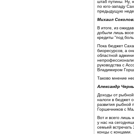
штаб путины. Ну, 
по юго-западу Сах
предыдущую неде
Михаил Соколов
В итоге, из ожида
добыли лишь восем
кредиты "под боль
Пока бюджет Сахал
биоресурсов, а о
областной админис
непрофессионализ
руководства с Ас
Владимиром Горш
Таково мнение не
Александр Черн
Доходы от рыбной 
налоги в бюджет о
развития рыбной 
Горшечников с Ма
Вот и всего лишь н
у нас на сегодняш
семьей встречать 
концы с концами.