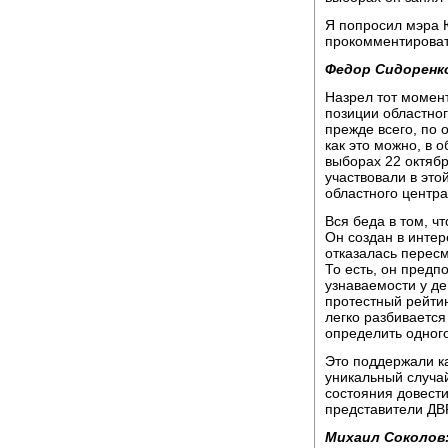
Я попросил мэра
прокомментироват
Федор Сидоренк
Назрел тот момент
позиции областног
прежде всего, по
как это можно, в 
выборах 22 октяб
участвовали в это
областного центра
Вся беда в том, ч
Он создан в интер
отказалась пересм
То есть, он предп
узнаваемости у де
протестный рейтин
легко разбивается
определить одного
Это поддержали ка
уникальный случай
состояния довести
представители ДВР
Михаил Соколов