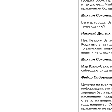
губернатором, Ну,
и так далее.... Ч
практически больш
Михаил Соколов
Вы мэр города. Вы
телевидению?
Николай Долгих:
Нет. Не могу. Вы з
Когда выступает,
то запускают толь
видит и не слышит
Михаил Соколов
Мэр Южно-Сахалин
соблюдаются демо
Федор Сидоренк
Цензура на всех у
информации, это т
хорошая была прак
населением. Кажды
отвечал на вопро
году, например. С
практически не пр