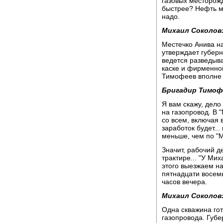
газовых месторож
быстрее? Нефть мо
надо.
Михаил Соколов
Местечко Анива н
утверждает губерн
ведется разведыв
каске и фирменно
Тимофеев вполне 
Бригадир Тимоф
Я вам скажу, дело
на газопровод. В 
со всем, включая 
заработок будет... 
меньше, чем по "М
Значит, рабочий д
трактире... "У Мих
этого выезжаем на 
пятнадцати восем
часов вечера.
Михаил Соколов
Одна скважина го
газопровода. Губе