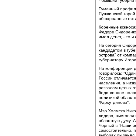
- бывший губернат
Туманный профиль
Пушкинской горой 
обшарпанные пятиэ
Коренные южносах
Федоре Сидоренко
имел денег, - то и
На сегодня Сидор
кандидатом в губ
острова" от комп
губернатору Игор
На конференции д
говорилось: "Оди
России отличается
населения, а низк
развалом целых о
бедственное поло
политикой област
Фархутдинова".
Мэр Холмска Никол
лидера, выставлят
областную думу. 
Черный в "Наши о
самостоятельно, п
выборах он занял 