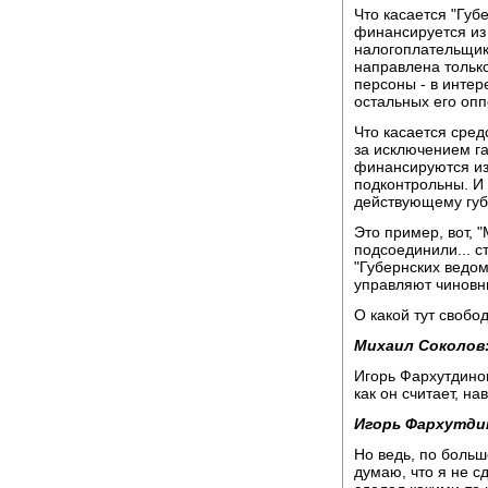
Что касается "Губе
финансируется из 
налогоплательщико
направлена только
персоны - в интер
остальных его опп
Что касается сре
за исключением га
финансируются из
подконтрольны. И
действующему губ
Это пример, вот, 
подсоединили... с
"Губернских ведомо
управляют чиновни
О какой тут свобо
Михаил Соколов
Игорь Фархутдинов
как он считает, на
Игорь Фархутди
Но ведь, по большо
думаю, что я не с