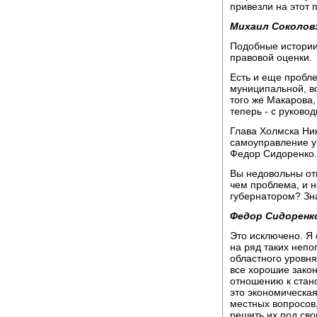
привезли на этот 
Михаил Соколов
Подобные истории
правовой оценки.
Есть и еще пробле
муниципальной, в
того же Макарова
теперь - с руков
Глава Холмска Ник
самоуправление у
Федор Сидоренко.
Вы недовольны от
чем проблема, и н
губернатором? Зна
Федор Сидоренк
Это исключено. Я
на ряд таких неп
областного уровн
все хорошие зако
отношению к стано
это экономическа
местных вопросов,
решить их под сво