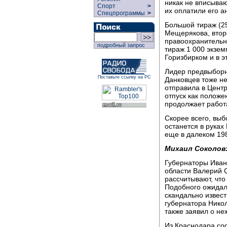
никак не вписываю
Спорт
>
их оплатили его а
Спецпрограммы
>
Большой тираж (2
Мещерякова, второ
правоохранительн
подробный запрос
тираж 1 000 экзем
Горизбирком и в 
Лидер предвыборн
Поставьте ссылку на РС
Данковцев тоже н
отправила в Центр
отпуск как положе
продолжает работа
Скорее всего, выб
останется в руках
еще в далеком 198
Михаил Соколов
Губернаторы Иван
области Валерий 
рассчитывают, что
Подобного ожидал
скандально извес
губернатора Нико
также заявил о не
Из Краснодара со