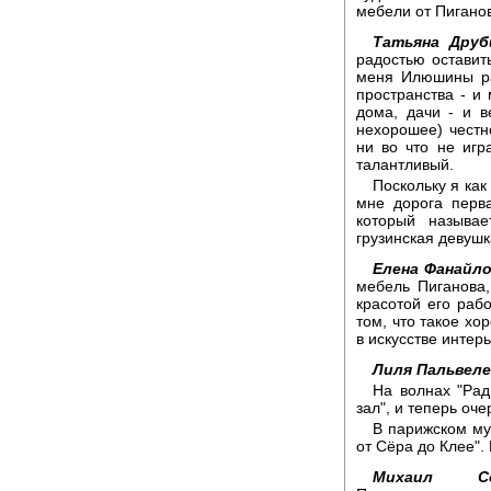
мебели от Пиганов
Татьяна Друб
радостью оставит
меня Илюшины ра
пространства - и
дома, дачи - и в
нехорошее) честно
ни во что не игр
талантливый.
Поскольку я как
мне дорога перва
который называ
грузинская девушка
Елена Фанайло
мебель Пиганова,
красотой его раб
том, что такое хо
в искусстве интер
Лиля Пальвеле
На волнах "Рад
зал", и теперь о
В парижском му
от Сёра до Клее".
Михаил Сок