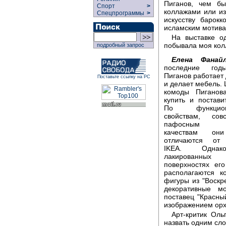
Пиганов, чем б
Спорт
>
коллажами или из
Спецпрограммы
>
искусству барокк
исламским мотива
На выставке о
побывала моя кол
подробный запрос
Елена Фанайл
последние го
Пиганов работает 
Поставьте ссылку на РС
и делает мебель.
комоды Пиганов
купить и постави
По функцион
свойствам, со
пафосным 
качествам он
отличаются от
IKEA. Одна
лакированных
поверхностях ег
располагаются 
фигуры из "Воскр
декоративные м
поставец "Красны
изображением орхи
Арт-критик Оль
назвать одним сло