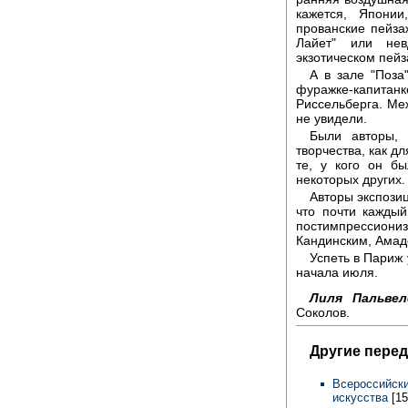
кажется, Япони
прованские пейз
Лайет" или не
экзотическом пейз
А в зале "Поза
фуражке-капита
Риссельберга. Меж
не увидели.
Были авторы, 
творчества, как 
те, у кого он б
некоторых других.
Авторы экспози
что почти кажды
постимпрессиони
Кандинским, Амад
Успеть в Париж
начала июля.
Лиля Пальвел
Соколов.
Другие перед
Всероссийски
искусства
[15