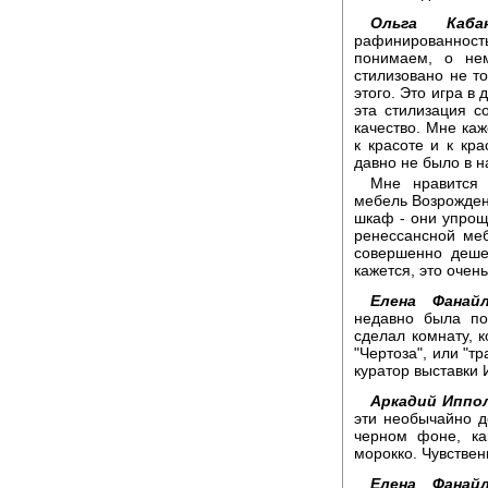
Ольга Кабан
рафинированност
понимаем, о нем
стилизовано не то
этого. Это игра в 
эта стилизация с
качество. Мне каж
к красоте и к кра
давно не было в н
Мне нравится 
мебель Возрожден
шкаф - они упроще
ренессансной меб
совершенно дешев
кажется, это очень
Елена Фанайл
недавно была по
сделал комнату, 
"Чертоза", или "т
куратор выставки 
Аркадий Иппо
эти необычайно д
черном фоне, ка
морокко. Чувствен
Елена Фанайл