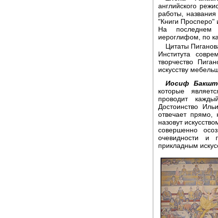
английского режи
работы, названия
"Книги Просперо" 
На последнем 
иероглифом, по ка
Цитаты Пиганов
Института совре
творчество Пиган
искусству мебель
Иосиф Бакшт
которые являет
проводит кажды
Достоинство Иль
отвечает прямо, 
назовут искусство
совершенно осоз
очевидности и 
прикладным искус