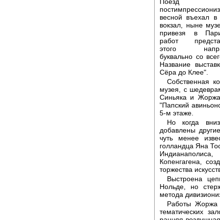
Поезд
постимпрессиони
весной въехал в
вокзал, ныне муз
привезя в Пар
работ предста
этого напра
буквально со всег
Название выстав
Сёра до Клее".
Собственная ко
музея, с шедевр
Синьяка и Жоржа
"Папский авиньонс
5-м этаже.
Но когда вни
добавлены другие
чуть менее изве
голландца Яна Тоо
Индианаполиса,
Копенгагена, со
торжества искусст
Выстроена цеп
Нольде, но стер
метода дивизиониз
Работы Жоржа 
тематических зал
ранняя воздушная 