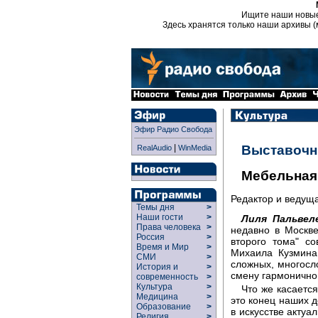
Ищите наши новы
Здесь хранятся только наши архивы (
Эфир Радио Свобода
|
Выставочн
RealAudio
WinMedia
Мебельная
Редактор и ведущ
Темы дня
>
Наши гости
>
Лиля Пальвел
Права человека
>
недавно в Москве
Россия
>
второго тома" с
Время и Мир
>
Михаила Кузмина.
СМИ
>
сложных, многосл
История и
>
смену гармонично
современность
>
Культура
>
Что же касается
Медицина
>
это конец наших д
Образование
>
в искусстве актуа
Религия
>