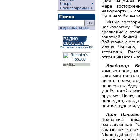
"Дом Нащокина" п
Спорт
>
мере восторжен
Спецпрограммы
>
натюрморты, и со
Ну, а чего бы вы 
Мы же поговори
называемому "н
подробный запрос
сравнение с отли
занятной байкой
Войновича с его л
Ивана Чонкина, 
Поставьте ссылку на РС
встретишь. Расс
открещивается - э
Владимир Во
компьютером, мн
знакомая сказала,
писать, о чем, как
нарисовать. Вдруг
у тебя такой криз
другому. Пишу, п
надоедает, иногда
наитие, туда и иду
Лиля Пальвел
Войновича пис
озаглавленная "
застывшей харей
"Ленин добрый". Б
же цыплят кормит 