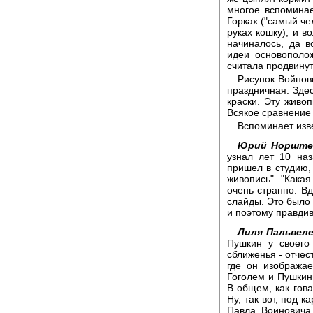
многое вспомина
Горках ("самый ч
руках кошку), и в
начиналось, да в
идеи основополо
считала продвину
Рисунок Войнов
праздничная. Зде
краски. Эту живо
Всякое сравнение
Вспоминает из
Юрий Норште
узнал лет 10 наз
пришел в студию,
живопись". "Какая
очень странно. В
слайды. Это было 
и поэтому правдив
Лиля Пальвеле
Пушкин у своего
сближенья - отчес
где он изобража
Гоголем и Пушкин
В общем, как гова
Ну, так вот, под к
Павла Воиновича