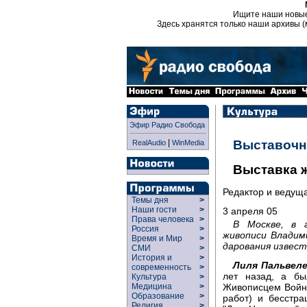
Ищите наши новы
Здесь хранятся только наши архивы (
Эфир Радио Свобода
|
Выставочн
RealAudio
WinMedia
Выставка 
Редактор и ведущ
Темы дня
>
Наши гости
>
3 апреля 05
Права человека
>
В Москве, в 
Россия
>
живописи Владим
Время и Мир
>
дарования извес
СМИ
>
История и
>
Лиля Пальвеле
современность
>
лет назад, а б
Культура
>
Живописцем Войно
Медицина
>
Образование
>
работ) и бесстр
Религия
>