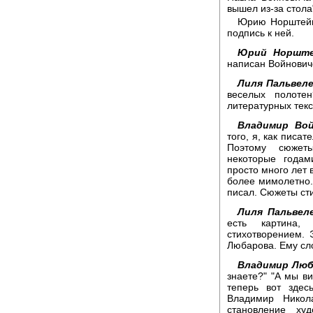
вышел из-за стола
Юрию Норштейну
подпись к ней.
Юрий Норште
написан Войнович
Лиля Пальвеле
веселых полоте
литературных тек
Владимир Вой
того, я, как писа
Поэтому сюжет
некоторые годам
просто много лет 
более мимолетно..
писал. Сюжеты сти
Лиля Пальвеле
есть картина,
стихотворением.
Любарова. Ему сл
Владимир Люб
знаете?" "А мы ви
теперь вот здес
Владимир Никол
становление ху