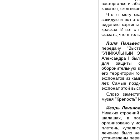
восторгался и абс
кажется, скептико
Что я могу ска
завидую и вот эт
видению картины
красках. И вот с 
сказать, что я тол
Лиля Пальвел
передачу "Выс
"УНИКАЛЬНЫЙ ЭК
Александра I был
для защиты о
оборонительную к
его территории г
экспонатов из кам
лет. Самые позд
экспонат этой вы
Слово замести
музея "Крепость" 
Игорь Лачинов
Никаких строений
шалашах, в пов
организовано у и
плетень, купали
лечение было не
установлены перв