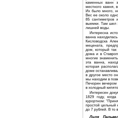
каменных ванн з
местного камня, в
Их было много, н
Вес ее около одн
85 сантиметров 
выемки. Там шел ж
лишней воды.
Интересна исто
ванна находилась
Кисловодска Але
мецената, предп
дом, который так
дома и в Ставроп
многие знамениты
эта ванна, нахо
которая располаг
доме останавливал
в другое место о
мы находим в пове
Печорин вечером п
в холодный кипято
Интересен доку
1829 году, когд
курортном: "Приня
простой цельный н
до 7 рублей. В то
Лиля Пальвел