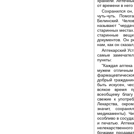
хранили. Аптечны
от времени в него
Сохранился он,
чуть-чуть. Помо
Белинский. Чело
называют "чердач
старинных местах.
старинные вещи
документов. Он р
нам, как он сказал
Аптекарский Ус
самые замечател
пункты:
"Каждая аптека
мужем отличным
фармацевтическом
добрый граждани
быть искусен, чес
всякое время п
всеобщему благу
свежие к употре
Лекарства, окро
значит, сохран
медикаменты). Чис
особливо в сосуда
и печатью. Аптека
нелекарственного
бочками продава