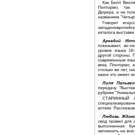
Как Билл Виола
Понтормо, так 
Дюрера, и не тол
названием "Четыр
Говорит искус
западноевропейс
каталога выставки
Аркадий Ипп
показывает, во-
уровне языка 16-
другой стороны, 
современным языко
века. Понтормо, 
столько же лет, ск
какое это имеет зн
Лиля Пальвел
передачу "Выста
рубрики "Уникальн
СТАРИННЫЙ А
специализирован
аптеке. Рассказы
Любовь Ждано
свод правил для 
выполненная бу
запомнить на всю