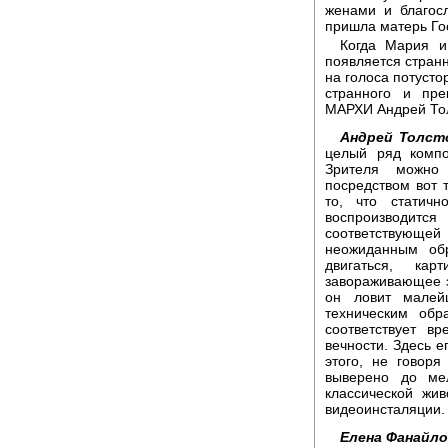
женами и благосл
пришла матерь Го
Когда Мария и
появляется странн
на голоса потусто
странного и пре
МАРХИ Андрей То
Андрей Толст
целый ряд компо
Зрителя можно 
посредством вот 
то, что статич
воспроизводитс
соответствующе
неожиданным об
двигаться, кар
завораживающее з
он ловит малей
техническим обр
соответствует в
вечности. Здесь 
этого, не говор
выверено до мел
классической жи
видеоинсталяции.
Елена Фанайло