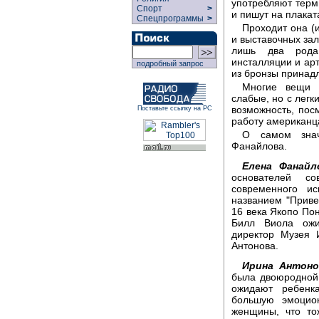
употребляют терми
Спорт
>
и пишут на плакат
Спецпрограммы
>
Проходит она (и
и выставочных за
лишь два рода
инсталляции и арт
подробный запрос
из бронзы принад
Многие вещи в
слабые, но с легк
возможность, по
Поставьте ссылку на РС
работу американц
О самом знач
Фанайлова.
Елена Фанайл
основателей с
современного ис
названием "Приве
16 века Якопо Пон
Билл Виола ожи
директор Музея 
Антонова.
Ирина Антоно
была двоюродной с
ожидают ребенк
большую эмоцио
женщины, что то