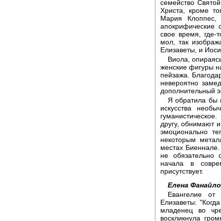
семейство Свято
Христа, кроме т
Мария Клоппес,
апокрифические 
свое время, где-
мол, так изображ
Елизаветы, и Иос
Виола, опираясь
женские фигуры н
пейзажа. Благода
невероятно замед
дополнительный э
Я обратила бы 
искусства необы
гуманистическое.
другу, обнимают и 
эмоционально те
некоторым метал
местах Биеннале. 
не обязательно 
начала в совре
присутствует.
Елена Фанайло
Евангелие от
Елизаветы: "Когд
младенец во чре
воскликнула гром