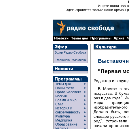
Ищите наши новы
Здесь хранятся только наши архивы (
Эфир Радио Свобода
|
Выставочн
RealAudio
WinMedia
"Первая м
Редактор и ведущ
Темы дня
>
Наши гости
>
В Москве в эт
Права человека
>
искусства. В бук
Россия
>
раз в два года". 
Время и Мир
>
мира традици
СМИ
>
изобразительного 
История и
>
Должно быть, по
современность
>
словари русского 
Культура
>
Медицина
>
род". Устроители
Образование
>
начали организов
Религия
>