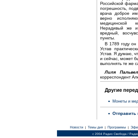
Российской фарма
погрешность, под
врача доброе им
верно исполняю
медицинской ко
Нерадивый же и
вредный, восчув
пункты.
В 1789 году он
Устав практичес
Устав. Я думаю, ч
и сейчас, может б
выполнять те же 
Лиля Пальвел
корреспондент Ал
Другие перед
Монеты и ме
Отправить 
Новости
Темы дня
Программы
Эфи
|
|
|
c 2004 Радио Свобода / Ради