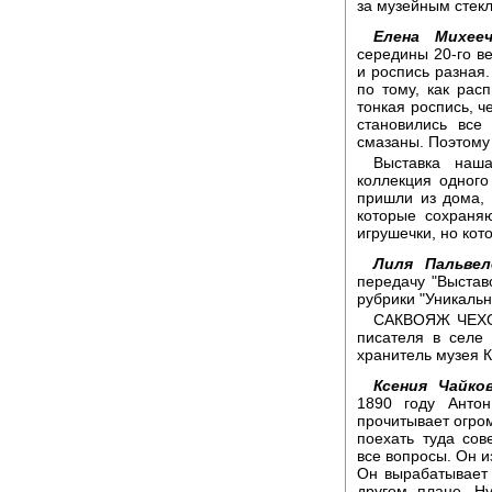
за музейным стекл
Елена Михееч
середины 20-го ве
и роспись разная
по тому, как рас
тонкая роспись, ч
становились все
смазаны. Поэтому
Выставка наша
коллекция одного
пришли из дома, 
которые сохраняю
игрушечки, но кот
Лиля Пальвел
передачу "Выстав
рубрики "Уникальн
САКВОЯЖ ЧЕХОВ
писателя в селе 
хранитель музея К
Ксения Чайко
1890 году Анто
прочитывает огро
поехать туда со
все вопросы. Он и
Он вырабатывает 
другом плане. Н