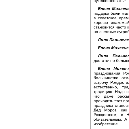
путешествовать?
Елена Михеече
подарки были мал
в советское вре
хорошо знакомы
становится часто 
на снежные сугро
Лиля Пальвеле
Елена Михеече
Лиля Пальвел
достаточно больш
Елена Михееч
празднования Ро
большинство отм
встречу Рождеств
естественно, т
традицию. Надо ск
что даже рассы
проходить этот пр
праздника станов
Дед Мороз, как
Рождеством, с 
обязательным. А
изобретение.