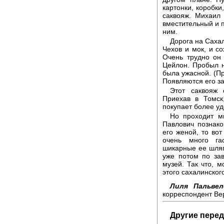
картонки, коробки
саквояж. Михаил 
вместительный и п
ним.
Дорога на Саха
Чехов и мок, и со
Очень трудно он
Цейлон. Пробыл н
была ужасной. (П
Появляются его за
Этот саквояж 
Приехав в Томск
покупает более уд
Но проходит мн
Павлович познако
его женой, то во
очень много гас
шикарные ее шляп
уже потом по за
музей. Так что, м
этого сахалинског
Лиля Пальвел
корреспондент Ве
Другие перед