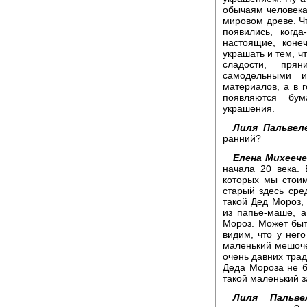
обычаям человека 
мировом древе. Ч
появились, когда
настоящие, коне
украшать и тем, ч
сладости, пря
самодельными и
материалов, а в г
появляются бум
украшения.
Лиля Пальвел
ранний?
Елена Михеече
начала 20 века. 
которых мы стоим
старый здесь сре
такой Дед Мороз,
из папье-маше, 
Мороз. Может быт
видим, что у нег
маленький мешоче
очень давних трад
Деда Мороза не б
такой маленький 
Лиля Пальвел