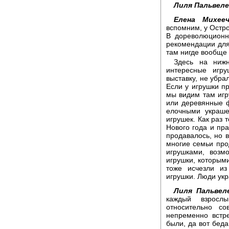
Лиля Пальвеле
Елена Михееч
вспомним, у Остро
В дореволюционн
рекомендации для 
там нигде вообще 
Здесь на ниж
интересные игр
выставку, не убра
Если у игрушки пр
мы видим там игр
или деревянные ф
елочными украше
игрушек. Как раз 
Нового года и пра
продавалось, но 
многие семьи про
игрушками, возм
игрушки, которыми
тоже исчезли и
игрушки. Люди укр
Лиля Пальвел
каждый взрослы
относительно со
непременно встре
были, да вот беда