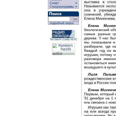
выставка в стол
Спорт
>
Называется экспо
Спецпрограммы
>
она в учрежден
сомнений, убежд
Елена Михеечева.
подробный запрос
Елена Михееч
биологический об
самые разные гр
дерева. У нас бы
Поставьте ссылку на РС
мы показывали и
разбирали, где н
Каждый год на вы
игрушек, потому ч
разговора именн
остановиться имен
вошедшего в куль
Лиля Пальве
рождественские ел
когда в России по
Елена Михеече
Первым, который и
31 декабря на 1 
ель связана с нов
Игрушек как так
на ели всегда пр
украшением. Ну а