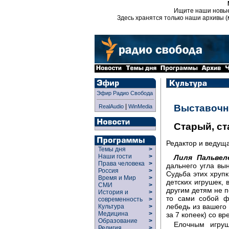
Ищите наши новы
Здесь хранятся только наши архивы (
Эфир Радио Свобода
|
Выставочн
RealAudio
WinMedia
Старый, с
Редактор и ведущ
Темы дня
>
Наши гости
>
Лиля Пальвел
Права человека
>
дальнего угла вы
Россия
>
Судьба этих хруп
Время и Мир
>
детских игрушек, 
СМИ
>
другим детям не п
История и
>
то сами собой ф
современность
>
лебедь из вашего 
Культура
>
Медицина
>
за 7 копеек) со в
Образование
>
Елочным игруш
Религия
>