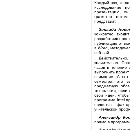
Каждый раз, когда
исследование п
презентацию, он
грамотно потом
представит.
Зинаида Новик
конкретно входи
разработчик прое
публикацию от им
в Word, методичес
веб-сайт.
Действительно
значительно. По
часов в течение 
выполнить проект 
внимание. А вот
семестра, это з
предметную обла
технологии, если 
свои идеи, чтобы
программа Intel п
является факто
учительской проф
Александр Ко
прямо в программу
Зинаида Новик