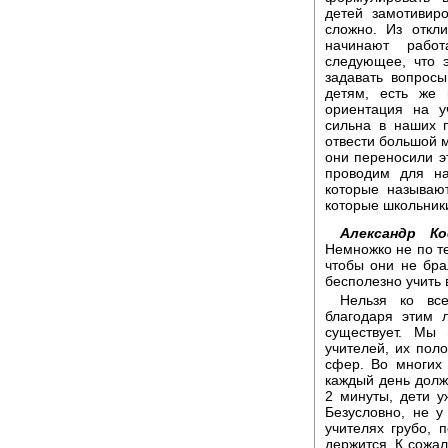
детей замотивир
сложно. Из откл
начинают работ
следующее, что 
задавать вопрос
детям, есть же 
ориентация на у
сильна в наших 
отвести большой 
они переносили э
проводим для н
которые называю
которые школьник
Александр Ко
Немножко не по т
чтобы они не бра
бесполезно учить 
Нельзя ко вс
благодаря этим 
существует. Мы
учителей, их пол
сфер. Во многих 
каждый день долж
2 минуты, дети у
Безусловно, не у
учителях грубо, 
держится. К сожал