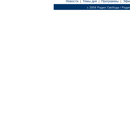
Новости
Темы дня
Программы
Эфи
|
|
|
c 2004 Радио Свобода / Ради