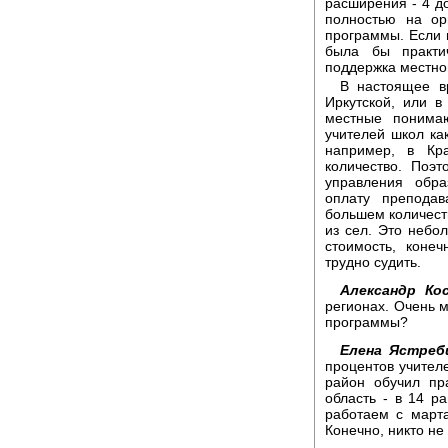
расширения - 4 д
полностью на ор
программы. Если в
была бы практи
поддержка местно
В настоящее в
Иркутской, или в
местные понимаю
учителей школ ка
например, в Кр
количество. Поэ
управления обра
оплату препода
большем количест
из сел. Это небол
стоимость, конеч
трудно судить.
Александр Ко
регионах. Очень м
программы?
Елена Ястреб
процентов учител
район обучил пр
область - в 14 р
работаем с марта
Конечно, никто не 