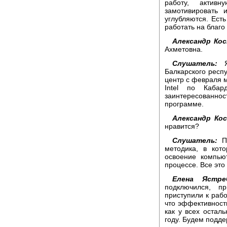
работу, активн
замотивировать 
углубляются. Ест
работать на благо
Александр Кос
Ахметовна.
Слушатель:
Я 
Балкарского респ
центр с февраля 
Intel по Кабар
заинтересованно
программе.
Александр Ко
нравится?
Слушатель:
Пр
методика, в кот
освоение компью
процессе. Все это
Елена Ястреб
подключился, п
приступили к раб
что эффективност
как у всех остал
году. Будем подде