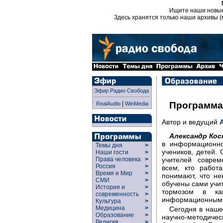
Ищите наши новы
Здесь хранятся только наши архивы (
Эфир Радио Свобода
|
Программа
RealAudio
WinMedia
Автор и ведущий
Александр Кос
в информационно
Темы дня
>
учеников, детей.
Наши гости
>
учителей совре
Права человека
>
Россия
>
всем, кто работ
Время и Мир
>
понимают, что не
СМИ
>
обучены сами учит
История и
>
тормозом в ка
современность
>
информационным 
Культура
>
Медицина
>
Сегодня в наше
Образование
>
научно-методич
Религия
>