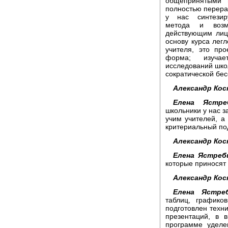
общепринятыми 
полностью перераб
у нас синтезиру
метода и возм
действующим лиц
основу курса лег
учителя, это про
форма; изучае
исследований школ
сократической бес
Александр Кос
Елена Ястреб
школьники у нас з
учим учителей, а
критериальный по
Александр Кос
Елена Ястреб
которые приносят
Александр Кос
Елена Ястреб
таблиц, графико
подготовлен техн
презентаций, в 
программе уделе