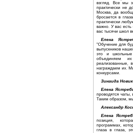
взгляд. Все мы 
практически не д
Москва, да вообщ
бросается в глаз
практически любую
важно. У вас есть
вас тысячи школ 
Елена Ястреб
"Обучение для б
выпускников нашей
это и школьные
объединяем их
реализованные, 
награждаем их. М
конкурсами.
Зинаида Новик
Елена Ястребц
проводятся чаты,
Таким образом, м
Александр Кос
Елена Ястреб
позиция, кото
программах, кото
глаза в глаза, э