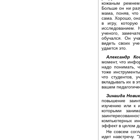
кожаным ремнем
Больше он ни раз
мама, поняв, что
сама. Хорошо, он
в игру, которую
исследованием. 
ученого, замечат
обучался. Он уч
видеть своих уч
удается это.
Александр Ко
момент, что инфо
надо понимать, ч
тоже инструменты
что студентов, 
вкладывать их в 
вашем педагогиче
Зинаида Новик
повышение заин
изучению или к 
которыми заним
заинтересованно
компьютерных ин
эффект в целом д
Не совсем согл
идет навстречу. 