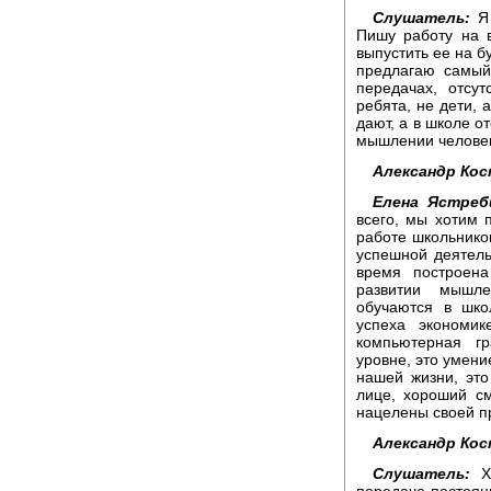
Слушатель:
Я 
Пишу работу на 
выпустить ее на б
предлагаю самый 
передачах, отсу
ребята, не дети, 
дают, а в школе от
мышлении человек
Александр Кос
Елена Ястреб
всего, мы хотим 
работе школьнико
успешной деятель
время построена
развитии мышле
обучаются в шко
успеха экономик
компьютерная г
уровне, это умени
нашей жизни, эт
лице, хороший с
нацелены своей п
Александр Кос
Слушатель:
Хо
передаче постоянн