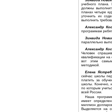
учебного плана.
должны выполнит
планах четыре ку
уточнить их сод
выполнить требов
Александр Ко
программам ребят,
Зинаида Нови
параллельно выпо
Александр Ко
Человек спрашив
квалификации на 
вот этим самы
методикой.
Елена Ястреб
сейчас школы пе
платить за обуч
школы. Конечно, и
по которым учитьс
всей России.
Наша программ
имеет определе
миллион долларов
Выделяется на о