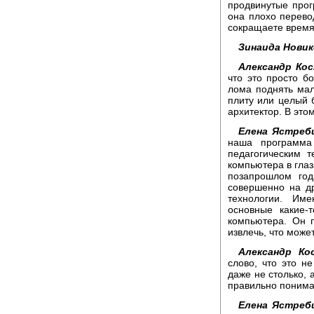
продвинутые прог
она плохо перевод
сокращаете время
Зинаида Новик
Александр Кос
что это просто 
лома поднять ма
плиту или целый б
архитектор. В это
Елена Ястребц
наша программа
педагогическим 
компьютера в глаз
позапрошлом год
совершенно на др
технологии. Им
основные какие-
компьютера. Он п
извлечь, что може
Александр Ко
слово, что это н
даже не столько, 
правильно поним
Елена Ястребц