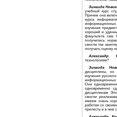
Зинаида Новик
учебный курс сту
Причем она включа
курса информати
информационных 
изучения предмет
хороший и удачны
факультета сам 
получились норм
смогли так заинте
получать оценку н
Александр К
технологиям?
Зинаида Нови
дисциплины, но
изучения русского
информационных т
Они одновременн
одновременно с
дисциплинам. Это
смогли реализов
имеем очень хор
работая со своими
прелесть и в чем 
Александр Ко