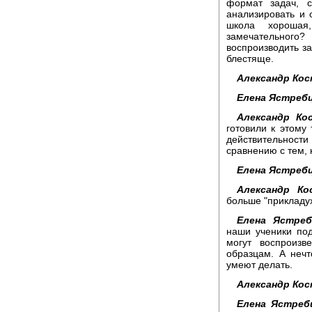
формат задач, с
анализировать и 
школа хорошая
замечательног
воспроизводить з
блестяще.
Александр Кос
Елена Ястребц
Александр Ко
готовили к этому
действительност
сравнению с тем, 
Елена Ястребц
Александр Ко
больше "прикладух
Елена Ястреб
наши ученики по
могут воспроиз
образцам. А нечт
умеют делать.
Александр Кос
Елена Ястреб