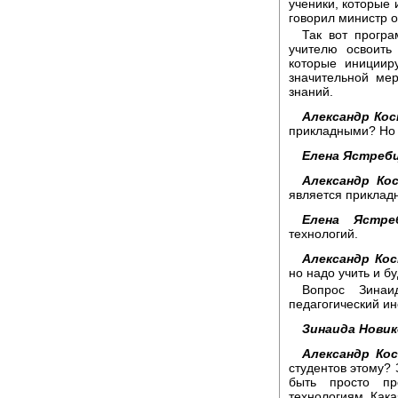
ученики, которые 
говорил министр 
Так вот програ
учителю освоит
которые инициир
значительной ме
знаний.
Александр Кос
прикладными? Но 
Елена Ястребц
Александр Ко
является приклад
Елена Ястреб
технологий.
Александр Кос
но надо учить и б
Вопрос Зинаи
педагогический инс
Зинаида Новик
Александр Ко
студентов этому? 
быть просто пр
технологиям. Кака