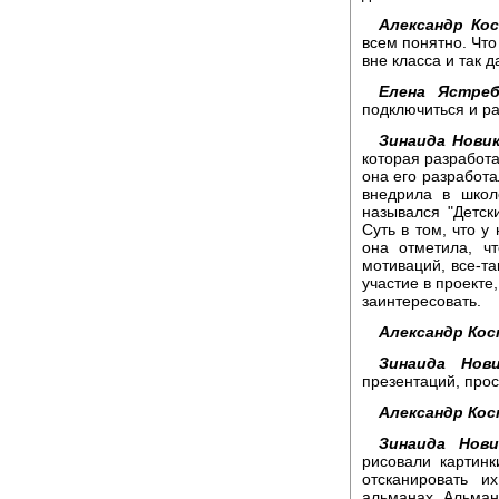
Александр Ко
всем понятно. Что
вне класса и так 
Елена Ястреб
подключиться и ра
Зинаида Новик
которая разработа
она его разработа
внедрила в школ
назывался "Детск
Суть в том, что у
она отметила, ч
мотиваций, все-та
участие в проекте
заинтересовать.
Александр Кос
Зинаида Нови
презентаций, про
Александр Кос
Зинаида Нови
рисовали картин
отсканировать и
альманах. Альмана