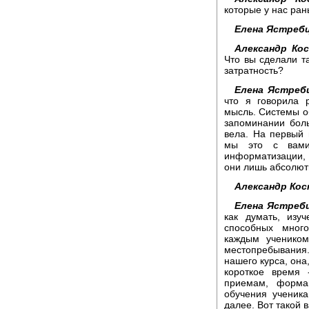
которые у нас ра
Елена Ястребц
Александр Ко
Что вы сделали т
затратность?
Елена Ястребц
что я говорила 
мысль. Системы о
запоминании бол
вела. На первый 
мы это с вами
информатизации,
они лишь абсолют
Александр Кос
Елена Ястребц
как думать, изу
способных мног
каждым учеником
местопребывания
нашего курса, она
короткое время 
приемам, форма
обучения ученик
далее. Вот такой 