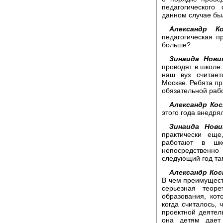
педагогического
данном случае бы
Александр Ко
педагогическая п
больше?
Зинаида Нови
проводят в школе.
наш вуз считае
Москве. Ребята пр
обязательной рабо
Александр Кос
этого года внедря
Зинаида Нови
практически еще
работают в шк
непосредственн
следующий год та
Александр Кос
В чем преимущест
серьезная теор
образования, кот
когда считалось, 
проектной деятел
она детям дает