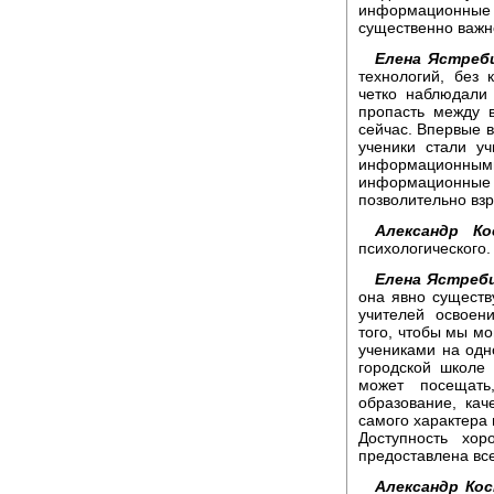
информационные
существенно важн
Елена Ястребц
технологий, без
четко наблюдали 
пропасть между 
сейчас. Впервые 
ученики стали у
информационными
информационные т
позволительно вз
Александр Ко
психологического.
Елена Ястребц
она явно существ
учителей освоен
того, чтобы мы мо
учениками на одн
городской школе
может посещать
образование, каче
самого характера 
Доступность хор
предоставлена вс
Александр Кос