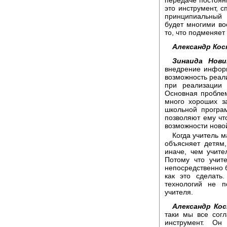
это инструмент, 
принципиальный 
будет многими во
то, что подменяет
Александр Кос
Зинаида Нови
внедрение инфор
возможность реали
при реализации 
Основная проблем
много хороших з
школьной програ
позволяют ему что
возможности ново
Когда учитель м
объясняет детям
иначе, чем учит
Потому что учит
непосредственно б
как это сделать
технологий не п
учителя.
Александр Кос
таки мы все сог
инструмент. Он