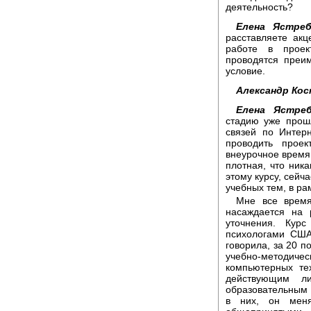
деятельность?
Елена Ястреб
расставляете акц
работе в проек
проводятся преи
условие.
Александр Кос
Елена Ястреб
стадию уже прош
связей по Интер
проводить прое
внеурочное время.
плотная, что ник
этому курсу, сейч
учебных тем, в ра
Мне все время
насаждается на 
уточнения. Кур
психологами США
говорила, за 20 п
учебно-методиче
компьютерных те
действующим л
образовательным 
в них, он меня