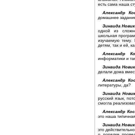
есть сама наша ст
Александр Ко
домашнее задани
Зинаида Новик
одной из сложн
школьная програм
изучаемую тему. 
детям, так и ей, к
Александр Ко
информатики и та
Зинаида Новик
делали дома вмес
Александр Ко
литературы, да?
Зинаида Новик
русский язык, пот
смогла реализоват
Александр Кос
это наша типична
Зинаида Новик
это действительн
о порядке прове