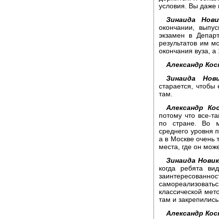
условия. Вы даже 
Зинаида Нови
окончании, выпу
экзамен в Депар
результатов им м
окончания вуза, а 
Александр Кос
Зинаида Нови
старается, чтобы
там.
Александр Ко
потому что все-т
по стране. Во м
среднего уровня п
а в Москве очень 
места, где он мож
Зинаида Новик
когда ребята ви
заинтересованност
самореализовать
классической мето
там и закрепились
Александр Кос