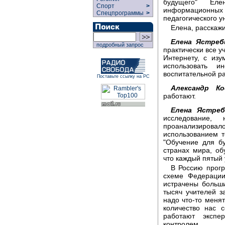
будущего" Ел
Спорт
>
информационных
Спецпрограммы
>
педагогического у
Елена, расскаж
Елена Ястреб
подробный запрос
практически все 
Интернету, с из
использовать и
воспитательной ра
Поставьте ссылку на РС
Александр Ко
работают.
Елена Ястреб
исследование,
проанализиров
использованием т
"Обучение для б
странах мира, об
что каждый пятый 
В Россию прогр
схеме Федерации
истрачены больши
тысяч учителей з
надо что-то менят
количество нас 
работают экспе
контролем.