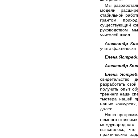
Мы разработал
модели расшир
стабильной работ
грантом, прихо
существующий ко
руководством м
учителей школ.
Александр Ко
учите фактически т
Елена Ястребц
Александр Кос
Елена Ястреб
свидетельство,
разработать свой
получить опыт об
тренинги наши спе
тьютера нашей п
наших конкурсах
далее.
Наша программа
немного отвлечься
международног
выяснилось, что
практические за