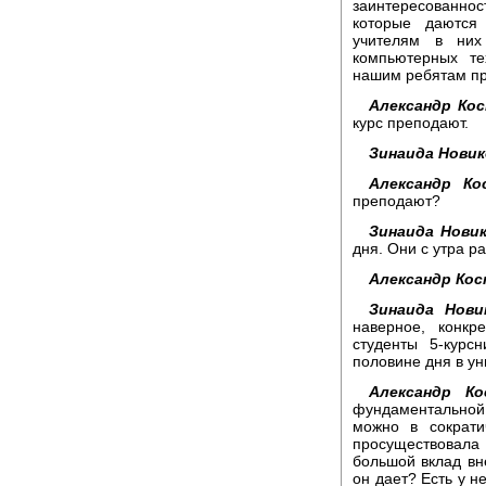
заинтересованно
которые даются
учителям в них
компьютерных те
нашим ребятам пре
Александр Кос
курс преподают.
Зинаида Новик
Александр Ко
преподают?
Зинаида Новик
дня. Они с утра р
Александр Кос
Зинаида Нови
наверное, конк
студенты 5-курс
половине дня в ун
Александр Ко
фундаментальной
можно в сократи
просуществовал
большой вклад вне
он дает? Есть у н