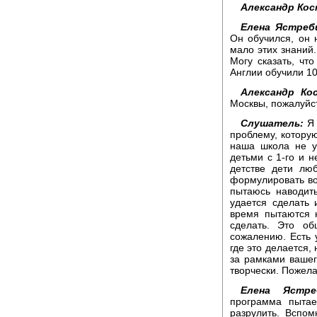
Александр Кос
Елена Ястреб
Он обучился, он 
мало этих знаний.
Могу сказать, чт
Англии обучили 10
Александр Ко
Москвы, пожалуйс
Слушатель:
Я 
проблему, которую
наша школа не у
детьми с 1-го и н
детстве дети лю
формулировать воп
пытаюсь наводит
удается сделать 
время пытаются н
сделать. Это об
сожалению. Есть 
где это делается,
за рамками вашег
творчески. Пожела
Елена Ястреб
программа пытае
разрулить. Вспо