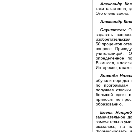
Александр Ко
таки такая зона, 
Это очень важно.
Александр Кос
Слушатель:
Од
задавать вопро
изобретательская
50 процентов отв
вопросе. Приведу
учительницей. 
определенное по
Вымысел, иллюзия
Интересно, с како
Зинаида Новик
обучили порядка 
по программам 
получаем отклики 
большой сдвиг в
приносят не прос
образованию.
Елена Ястреб
замечательное д
замечательно умею
оказалось, на 
формулировать в