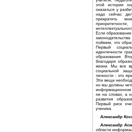
этой истории х
оказаться у разби
надо сейчас де
прекратить мн
приоритетности
интеллектуального
Если образование 
законодательств
поймем, что обра
Первый социал
идентичности гра
образования. Вт
благодаря образ
жизни. Мы все в
социальной защ
личности - это яр
Эти вещи необход
но мы должны четк
информационном 
не на словах, а 
развития образо
Первый риск оче
ученика.
Александр Кос
Александр Асм
области информаци