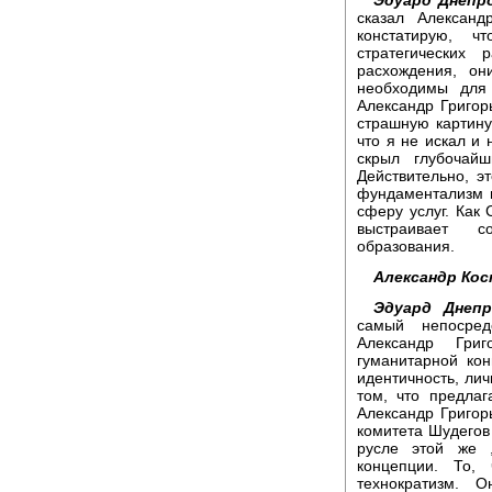
сказал Александ
констатирую, ч
стратегических 
расхождения, о
необходимы для 
Александр Григор
страшную картину
что я не искал и 
скрыл глубочайш
Действительно, 
фундаментализм 
сферу услуг. Как
выстраивает с
образования.
Александр Кос
Эдуард Днепр
самый непосред
Александр Григ
гуманитарной ко
идентичность, лич
том, что предла
Александр Григор
комитета Шудегов
русле этой же 
концепции. То,
технократизм. 