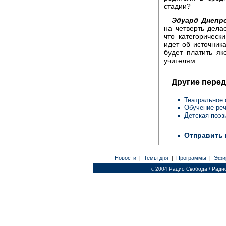
стадии?
Эдуард Днепр
на четверть дела
что категорическ
идет об источника
будет платить як
учителям.
Другие перед
Театральное 
Обучение ре
Детская поэз
Отправить 
Новости
Темы дня
Программы
Эфи
|
|
|
c 2004 Радио Свобода / Ради