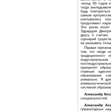
-концу 80 годов 
тогда закладывали
буду повторятьс
самым прогрессив
учитывались ог
продолжают нараст
Эти риски носят
Эдуардом Дмитри
другу, я считаю,
сценарий существ
не указывать толь
Первая причина
том, что нигде 
традиционного 
индустриаль
постиндустриаль
приоритет образ
главным идеоло
образование со
уникально. Я ду
коммунистическо
системой образова
Александр Кос
специальностей.
Александр Ас
гуманитарных нау