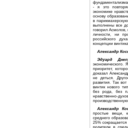
фундаментализма:
- я это повтор
экономике нравств
основу образовани
в парикмахерскую
выполнены все до
говорил Асмолов,
личности, ни пр
российского дух
концепции винтика
Александр Кос
Эдуард Днеп
экономического. 
приоритет, котор
доказал Александр
не деться. Друг
развития. Так вот
винтик нового ти
без рода, без п
нравственно-духо
производственную
Александр Ко
простые вещи, к
среднего образова
25% сокращается 
родители в сред