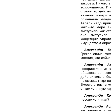
закроем. Никого э
возрождается. И
страны и, дейст
намного потери в
поколение млад
Теперь надо прив
какой-то мере. 
выступило как ст
оно выступило 
концепцию управ
имуществом образ
Александр Ко
Григорьевича Ас
мнение, что сейча
Александр Ас
восприятия этих к
образование все
действительно бо
показывает, где н
Вместе с тем, с м
оптимистичную ка
Александр Ко
пессимистичная?
Александр Ас
заключается в т