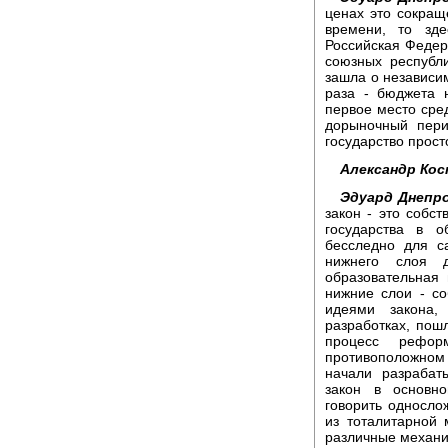
ценах это сокращ
времени, то зд
Российская Федер
союзных республ
зашла о независим
раза - бюджета 
первое место сре
дорыночный пери
государство прост
Александр Кос
Эдуард Днепро
закон - это собс
государства в 
бесследно для с
нижнего слоя д
образовательная
нижние слои - со
идеями закона,
разработках, пош
процесс рефо
противоположно
начали разрабат
закон в основн
говорить односло
из тоталитарной
различные механи