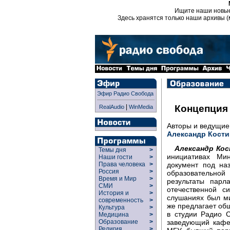
Ищите наши новы
Здесь хранятся только наши архивы (
Эфир Радио Свобода
|
Концепция
RealAudio
WinMedia
Авторы и ведущи
Александр Кости
Александр Кос
Темы дня
>
инициативах Ми
Наши гости
>
документ под на
Права человека
>
Россия
>
образовательно
Время и Мир
>
результаты парл
СМИ
>
отечественной с
История и
>
слушаниях был ми
современность
>
же предлагает об
Культура
>
в студии Радио С
Медицина
>
заведующий кафе
Образование
>
Религия
>