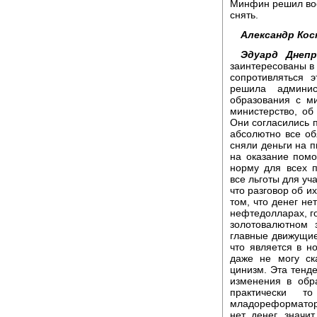
Минфин решил воо
снять.
Александр Кос
Эдуард Днепр
заинтересованы в 
сопротивляться 
решила админис
образования с м
министерство, об
Они согласились 
абсолютно все об
сняли деньги на п
на оказание пом
норму для всех 
все льготы для уча
что разговор об их
том, что денег не
нефтедолларах, го
золотовалютном 
главные движущие 
что является в н
даже не могу ск
цинизм. Эта тенде
изменения в обр
практически 
младореформатор
нет денег, значи