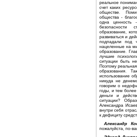
реальное понимани
счет каких ресур
обществе. Поми
общества - благо
одна ценность 
безопасности 
образование, кот
развиваться и дей
подпадали под 
нацеленные на ми
образование. Глав
лучшие психолог
ситуации быть н
Поэтому реальная 
образования. Та
использование об
никуда не денем
говорим о недофи
годы, и тем более
деньги и дейст
ситуации? Образ
Александра Исаев
внутри себя отра
к дефициту средст
Александр Ко
пожалуйста, по-в
Эдуард Днепр