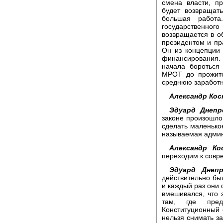
смена власти, пр
будет возвращат
большая работа
государственног
возвращается в о
президентом и п
Он из концепции 
финансирования.
начала бороться
МРОТ до прожито
среднюю заработн
Александр Кос
Эдуард Днепр
законе произошло
сделать маленько
называемая адми
Александр Ко
переходим к совр
Эдуард Днепр
действительно бы
и каждый раз они 
вмешивался, что 
там, где преду
Конституционный 
нельзя снимать за