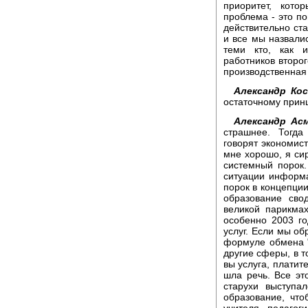
приоритет, кото
проблема - это по
действительно ст
и все мы назвали
теми кто, как 
работников второг
производственная
Александр Ко
остаточному прин
Александр Ас
страшнее. Тогда
говорят экономист
мне хорошо, я си
системный порок.
ситуации информ
порок в концепции
образование сво
великой парикма
особенно 2003 г
услуг. Если мы об
формуле обмена "
другие сферы, в т
вы услуга, платит
шла речь. Все эт
старухи выступа
образование, что
учителя, педагог