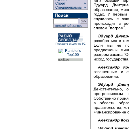
МГУ, бывший пер
Спорт
>
Эдуард Дмитрие
Спецпрограммы
>
образования, мин
годах. И первый
случилось с за
происходит в ро
подробный запрос
словом "погром".
Эдуард Днепр
разобраться в то
Поставьте ссылку на РС
Если мы не пос
предложены мини
разгром закона "О
исход государства
Александр Ко
взвешенным и с
образовании.
Эдуард Днепр
Действительно,
прогрессивным 
Собственно приня
в области обра
правительства, ко
Финансирование о
Александр Кос
Эдуард Днепро