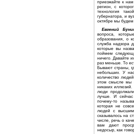
приезжайте к нам 
регион, с которо
технология так
губернатора, и ву
октябре мы будем 
Евгений Буни
вопроса, котор
образования, о 
служба надзора д
которые вы назв
поймем следующе
ничего. Давайте и
раз меньше. То ес
Бывают страны, г
небольших. У на
количество людей
этом смысле мы 
никаких иллюзий. 
люди продолжали
лучше. И сейчас
почему-то назыв
которая не совс
людей с высшим
сказывалось на ст
числе, речь о кач
вам дают проср
недосыр, как гово