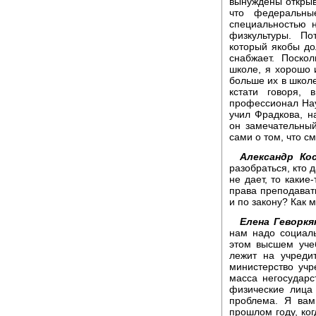
вынуждены открыв
что федеральн
специальностью 
физкультуры. По
который якобы до
снабжает. Поско
школе, я хорошо 
больше их в школе
кстати говоря, 
профессионал Наум
учил Фрадкова, н
он замечательный
сами о том, что с
Александр Ко
разобраться, кто 
не дает, то какие
права преподавать
и по закону? Как 
Елена Геворкя
нам надо социаль
этом высшем учеб
лежит на учреди
министерство учр
масса негосударс
физические лица 
проблема. Я вам
прошлом году, ког