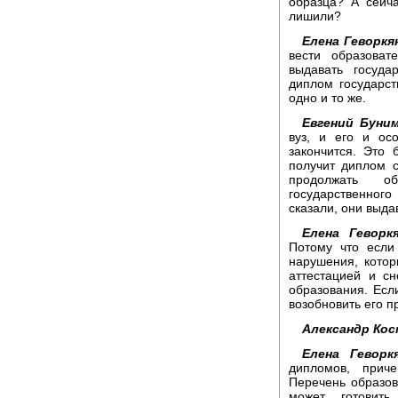
образца? А сейч
лишили?
Елена Геворкя
вести образова
выдавать госуда
диплом государст
одно и то же.
Евгений Буним
вуз, и его и ос
закончится. Это 
получит диплом с
продолжать об
государственног
сказали, они выдав
Елена Геворкя
Потому что если
нарушения, котор
аттестацией и с
образования. Есл
возобновить его п
Александр Кос
Елена Геворкя
дипломов, прич
Перечень образов
может готовит