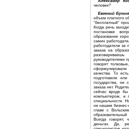
Александр Ко
человек?
Евгений Буним
объем платного об
"бесплатный" про
Когда речь заходи
постановке воп
образование хоро
самих работодател
работодатели за 
заказа на образ
разговариваеш
руководителями п
говорят: толковые
сформулировал
качества. То ест
подготовили или
государства, ни 
заказа нет. Родите
сейчас вроде бы
компьютером, и 
специальности. Н
ни нашим бизнес-с
главе с Вольски
образовательный 
Всегда говорят,
деньгах. Да, р
специалистов, кот