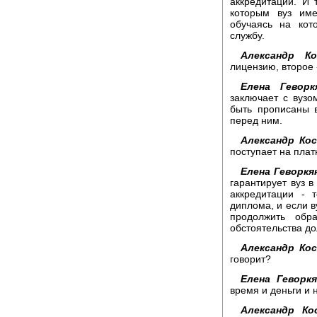
аккредитации. И 
которым вуз име
обучаясь на кот
службу.
Александр Ко
лицензию, второе 
Елена Геворк
заключает с вузо
быть прописаны в
перед ним.
Александр Ко
поступает на пла
Елена Геворкя
гарантирует вуз в
аккредитации - 
диплома, и если в
продолжить обр
обстоятельства д
Александр Ко
говорит?
Елена Геворкя
время и деньги и н
Александр Ко