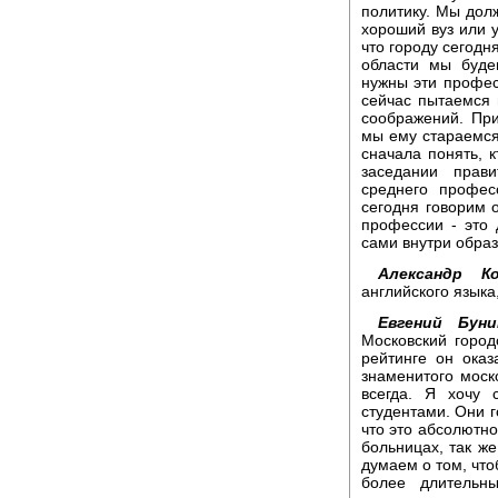
политику. Мы долж
хороший вуз или у
что городу сегодня
области мы буде
нужны эти профес
сейчас пытаемся 
соображений. При
мы ему стараемся
сначала понять, к
заседании прав
среднего профес
сегодня говорим о
профессии - это
сами внутри обра
Александр Ко
английского языка
Евгений Буни
Московский город
рейтинге он оказ
знаменитого моск
всегда. Я хочу 
студентами. Они г
что это абсолютно
больницах, так ж
думаем о том, что
более длительн