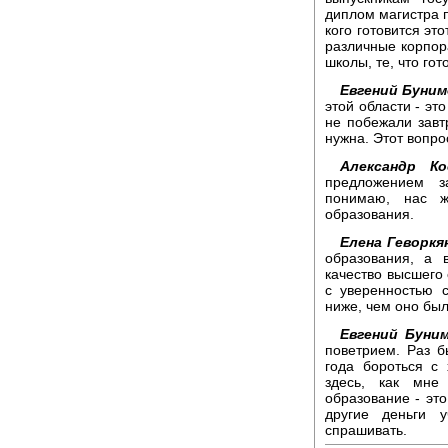
диплом магистра п
кого готовится это
различные корпор
школы, те, что го
Евгений Буним
этой области - это
не побежали завтр
нужна. Этот вопро
Александр Ко
предложением з
понимаю, нас ж
образования.
Елена Геворкя
образования, а 
качество высшего
с уверенностью с
ниже, чем оно был
Евгений Буним
поветрием. Раз б
года бороться с
здесь, как мне
образование - эт
другие деньги 
спрашивать.