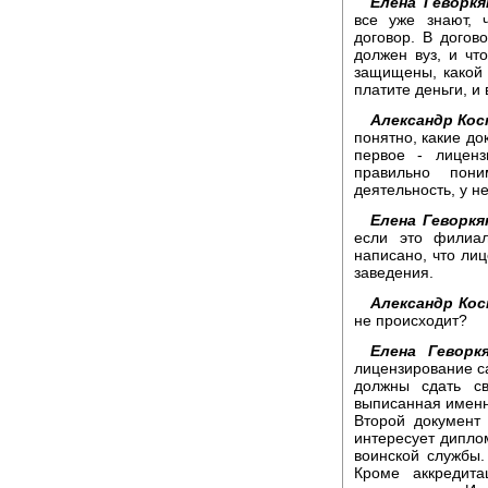
Елена Геворкя
все уже знают, 
договор. В догов
должен вуз, и чт
защищены, какой 
платите деньги, и 
Александр Кос
понятно, какие до
первое - лицен
правильно пон
деятельность, у н
Елена Геворкя
если это филиа
написано, что ли
заведения.
Александр Кос
не происходит?
Елена Геворкя
лицензирование с
должны сдать св
выписанная именн
Второй документ 
интересует диплом
воинской службы.
Кроме аккредит