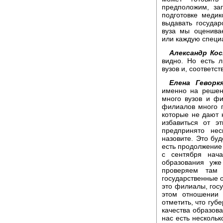
предположим, за
подготовке медик
выдавать госуда
вуза мы оценива
или каждую специа
Александр Кос
видно. Но есть 
вузов и, соответс
Елена Геворкя
именно на решен
много вузов и фи
филиалов много п
которые не дают 
избавиться от э
предпринято нес
назовите. Это буд
есть продолжение
с сентября нача
образования уж
проверяем там
государственные о
это филиалы, госу
этом отношении 
отметить, что губ
качества образова
нас есть нескольк