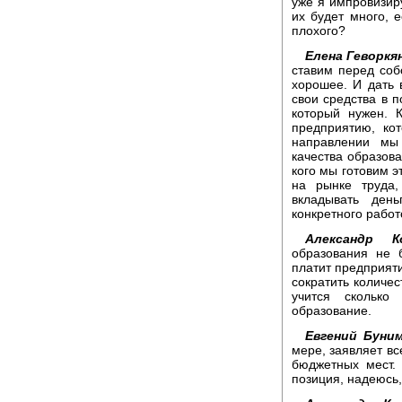
уже я импровизиру
их будет много, е
плохого?
Елена Геворкя
ставим перед собо
хорошее. И дать
свои средства в п
который нужен. 
предприятию, ко
направлении мы
качества образова
кого мы готовим э
на рынке труда
вкладывать ден
конкретного рабо
Александр Ко
образования не б
платит предприяти
сократить количес
учится сколько
образование.
Евгений Буним
мере, заявляет вс
бюджетных мест.
позиция, надеюсь,