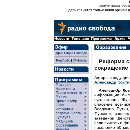
Ищите наши новы
Здесь хранятся только наши архивы (
Эфир Радио Свобода
|
Реформа с
RealAudio
WinMedia
сокращение 
Авторы и ведущи
Александр Кости
Темы дня
>
Наши гости
>
Александр Ко
Права человека
>
информации были
Россия
>
вузов страны. Жур
Время и Мир
>
опасение возник
СМИ
>
Владимир Путин,
История и
>
Фурсенко заявля
современность
>
Культура
>
заведений. Дейст
Медицина
>
если считать и фи
Образование
>
население 50 мил
Религия
>