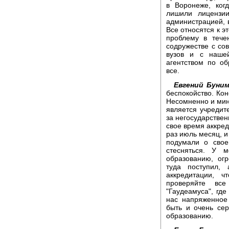
в Воронеже, ког
лишили лицензи
администрацией, в
Все относятся к э
проблему в тече
содружестве с со
вузов и с наше
агентством по об
все.
Евгений Буним
беспокойство. Ко
Несомненно и мини
является учредите
за негосударствен
свое время аккред
раз июль месяц, и
подумали о свое
стесняться. У 
образованию, ог
туда поступил, 
аккредитации, ч
проверяйте вс
"Гаудеамуса", где
нас напряженное
быть и очень се
образованию.