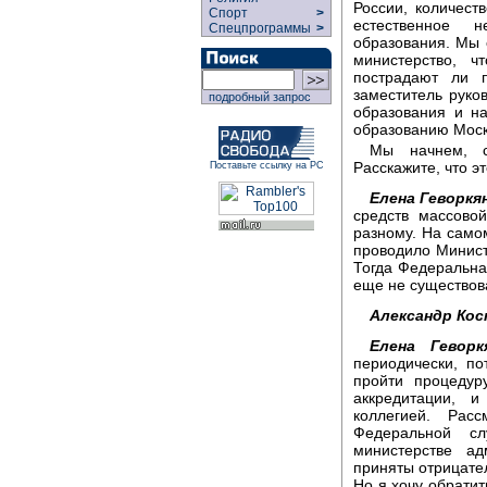
России, количест
Спорт
>
естественное 
Спецпрограммы
>
образования. Мы 
министерство, 
пострадают ли 
заместитель руко
подробный запрос
образования и н
образованию Моск
Мы начнем, с
Расскажите, что э
Поставьте ссылку на РС
Елена Геворкя
средств массово
разному. На само
проводило Минист
Тогда Федеральна
еще не существов
Александр Кос
Елена Геворк
периодически, по
пройти процедур
аккредитации, и
коллегией. Рас
Федеральной с
министерстве ад
приняты отрицате
Но я хочу обратит