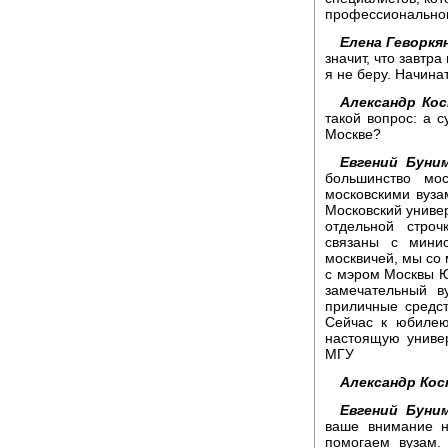
профессиональном
Елена Геворкя
значит, что завтра
я не беру. Начина
Александр Кос
такой вопрос: а с
Москве?
Евгений Буни
большинство мо
московскими вуза
Московский универ
отдельной стро
связаны с минис
москвичей, мы со 
с мэром Москвы 
замечательный в
приличные средс
Сейчас к юбилею
настоящую универ
МГУ
Александр Кос
Евгений Буни
ваше внимание н
помогаем вузам.