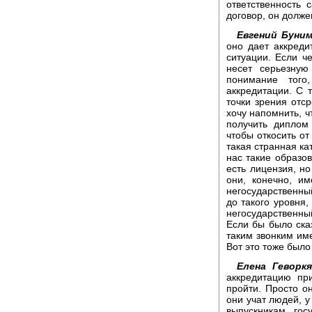
ответственность 
договор, он долже
Евгений Буним
оно дает аккреди
ситуации. Если че
несет серьезную
понимание тог
аккредитации. С 
точки зрения отс
хочу напомнить, ч
получить диплом 
чтобы откосить от
такая странная ка
нас такие образо
есть лицензия, но
они, конечно, и
негосударственны
до такого уровня,
негосударственн
Если бы было сказ
таким звонким име
Вот это тоже было
Елена Геворкя
аккредитацию пр
пройти. Просто о
они учат людей, у
выпускникам гос