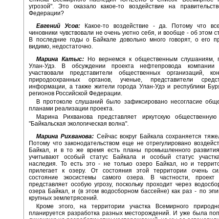
угрозой". Это оказало какое-то воздействие на правительств
Федерации?
Евгений Усов:
Какое-то воздействие - да. Потому что все
чиновники чувствовали не очень уютно себя, и вообще - об этом с
В последние годы о Байкале довольно много говорят, о его п
видимо, недостаточно.
Марина Катыс:
Но вернемся к общественным слушаниям,
Улан-Удэ. В обсуждении проекта нефтепровода компании 
участвовали представители общественных организаций, ко
природоохранных органов, ученые, представители средс
информации, а также жители города Улан-Удэ и республики Бур
регионов Российской Федерации.
В протоколе слушаний было зафиксировано несогласие обще
планами реализации проекта.
Марина Рихванова представляет иркутскую общественную
"Байкальская экологическая волна".
Марина Рихванова:
Сейчас вокруг Байкала сохраняется тяже
Потому что законодательством еще не отрегулировано воздейс
Байкал, и в то же время есть планы промышленного развития
учитывают особый статус Байкала и особый статус участк
наследия. То есть это - не только озеро Байкал, но и террит
прилегает к озеру. От состояния этой территории очень си
состояние экосистемы самого озера. В частности, проект 
представляет особую угрозу, поскольку проходит через водосб
озера Байкал, и (в этом водосборном бассейне) как раз - по эп
крупных землетрясений.
Кроме этого, на территории участка Всемирного природн
планируется разработка разных месторождений. И уже была по