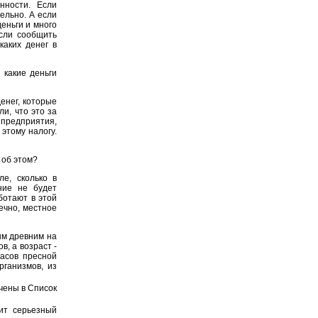
нности. Если
ельно. А если
еньги и много
если сообщить
каких денег в
 какие деньги
енег, которые
и, что это за
 предприятия,
этому налогу.
 об этом?
е, сколько в
ние не будет
ботают в этой
ечно, местное
ым древним на
, а возраст -
пасов пресной
рганизмов, из
чены в Список
ит серьезный