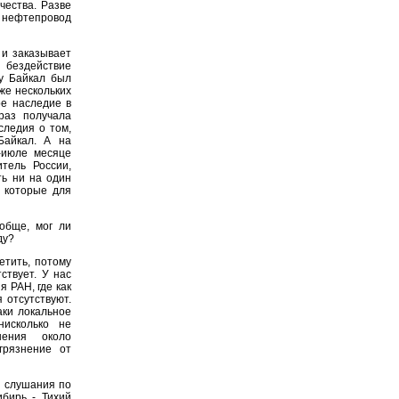
чества. Разве
ь нефтепровод
 и заказывает
 бездействие
ду Байкал был
же нескольких
ое наследие в
раз получала
следия о том,
Байкал. А на
-июле месяце
итель России,
ть ни на один
, которые для
обще, мог ли
ду?
етить, потому
ствует. У нас
 РАН, где как
 отсутствуют.
аки локальное
нисколько не
нения около
грязнение от
е слушания по
бирь - Тихий