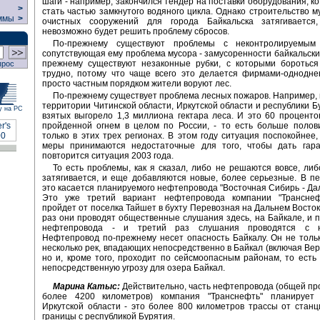
шаги - например, закончился тендер на поставки оборудования, к
>
стать частью замкнутого водяного цикла. Однако строительство 
ммы
>
очистных сооружений для города Байкальска затягиваетс
невозможно будет решить проблему сбросов.
По-прежнему существуют проблемы с неконтролируемым
сопутствующая ему проблема мусора - замусоренности байкальских
прежнему существуют незаконные рубки, с которыми бороться
прос
трудно, потому что чаще всего это делается фирмами-однодне
просто частным порядком жители воруют лес.
По-прежнему существует проблема лесных пожаров. Например, в
территории Читинской области, Иркутской области и республики Б
у на РС
взятых выгорело 1,3 миллиона гектара леса. И это 60 проценто
пройденной огнем в целом по России, - то есть больше полов
только в этих трех регионах. В этом году ситуация поспокойнее,
меры принимаются недостаточные для того, чтобы дать гара
повторится ситуация 2003 года.
То есть проблемы, как я сказал, либо не решаются вовсе, ли
затягивается, и еще добавляются новые, более серьезные. В п
это касается планируемого нефтепровода "Восточная Сибирь - Дал
Это уже третий вариант нефтепровода компании "Транснеф
пройдет от поселка Тайшет в бухту Перевозная на Дальнем Восток
раз они проводят общественные слушания здесь, на Байкале, и п
нефтепровода - и третий раз слушания проводятся с н
Нефтепровод по-прежнему несет опасность Байкалу. Он не толь
несколько рек, впадающих непосредственно в Байкал (включая Вер
но и, кроме того, проходит по сейсмоопасным районам, то есть
непосредственную угрозу для озера Байкал.
Марина Катыс:
Действительно, часть нефтепровода (общей п
более 4200 километров) компания "Транснефть" планирует
Иркутской области - это более 800 километров трассы от стан
границы с республикой Бурятия.