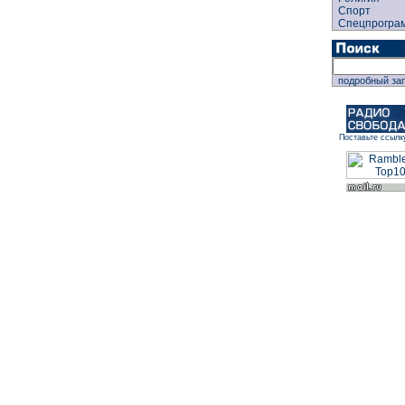
Спорт
Спецпрогра
подробный за
Поставьте ссылк