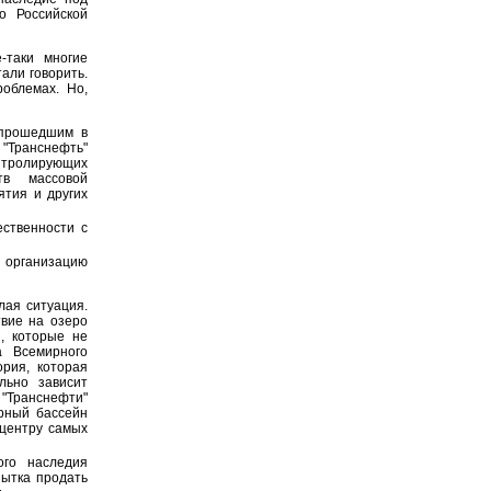
о Российской
-таки многие
тали говорить.
роблемах. Но,
 прошедшим в
"Транснефть"
нтролирующих
тв массовой
ятия и других
ственности с
 организацию
лая ситуация.
твие на озеро
, которые не
а Всемирного
ория, которая
льно зависит
"Транснефти"
орный бассейн
ицентру самых
ого наследия
пытка продать