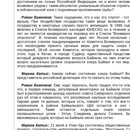
достоянием не только Российской Федерации, но и всего челове
возможно рядом с таким абсолютно уникальным объектом строит
в сейсмоопасной зоне с подземным проложением трубы?
Роман Важенков:
Такое ощущение, что у нас кто платит - тот
музыку. При бездействии государства такие вещи возможны. А
государства в некоторых случаях просто вопиющее. В 1996 го
включен в Список Всемирного наследия ЮНЕСКО, но в течение у
лет он является кандидатом на перевод его в Список "Всемирн
опасности". В течение последних двух лет Россия несколько 
достаточно строгие предупреждения от Комитета Всемирного на
что необходимо принять срочные меры для защиты озера 
последней, 28-ой сессии Комитета, которая проходила в июне
этого года в Китае, в городе Суджоу, единственный представ
который дождался обсуждения вопроса Байкала, не смог ответи
вопрос касательно уровня сохранности озера Байкал и тех мер
этого предпринимаются.
Марина Катыс:
Каково сейчас состояние озера Байкал? Во
представитель российской делегации что-то сказать по этому пово
Роман Важенков:
Ему, надо признать, было трудно что-то отв
что, в первую очередь, регулярный мониторинг на Байкале отсут
был в распоряжении доклад научного совета Сибирского отделения
раз об этом и говорилось: что регулярные научные исследования
Однако даже те данные, которые есть, говорят о том, что все-т
загрязнение в районе Байкальского ЦБК остается и оно 
уменьшается. Также остаются отдельные очаги загряз
промышленных узлов - Ултук, Слюдянка, дельты Селенги. За
маломерных судов, которых на Байкале около трех сотен.
Марина Катыс:
21 июля в Улан-Удэ состоялись общественны
проекту строительства нефтепроводной системы "Восточная Си