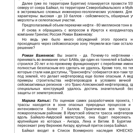
Далее (уже по территории Бурятии) планируется провести 55
северу от озера Байкал, по территории Северобайкальского и Муйс
в экстремально сложных инженерно-геологических условиях. Для
характерны: высокая - до 10 баллов - сейсмичность, обширные у
мерзлоты и селеопасные участки.
Предполагаемый объем перекачки нефти - 80 миллионов тонн в 
И снова я обращаюсь с вопросом в Иркутск к координатору
компании Гринпис Россия Роман Важенкову:
Но ведь уже было много обсуждений этого проекта не
проходящего через сейсмоопасную зону. Неужели все-таки остало
решение?
Роман Важенков:
Вы знаете - да. Почему-то нефтяники 
принимать во внимание опыт БАМа, где один из тоннелей в Байкал
строился 20 лет и по-прежнему функционирует с перебоями именн
полностью безопасным его сделать не удалось. Кроме того, по те
которые стали нам доступны, "Транснефть" собирается все-таки тр
под землей, что делает нефтепровод еще более опасным. А вед
примеры строительства нефтепроводов в условиях вечной
сейсмоактивных регионов - это Транс-Аляскинский нефтепровод, г
специальных конструкций удалось достичь значительной бе
защиты от землетрясений.
Марина Катыс:
По оценкам самих разработчиков проекта, 
трассы находится в зоне опасных природных процессов и 
интенсивности более 7 баллов. Практически вся трасса 
пожароопасным районам. В Иркутской области трасса нефтепро
вдоль Байкало-Амурской магистрали, она будет пересекать 
крупнейшие из которых - Ангара, Лена и Витим. В Бурятии
пересекает реку Верхнюю Ангару, крупный приток озера Байкал.
Байкал входит в Список Всемирного наследия ЮНЕСКО