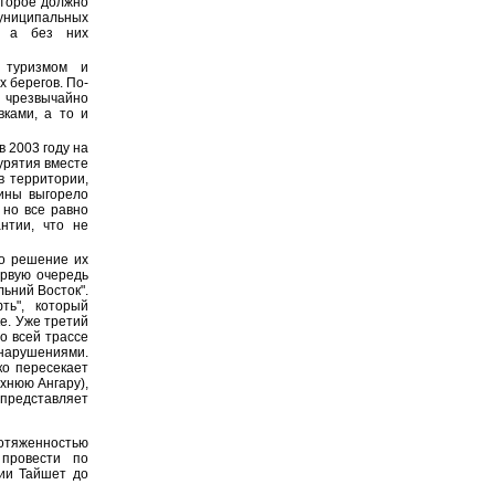
оторое должно
муниципальных
я, а без них
 туризмом и
 берегов. По-
 чрезвычайно
вками, а то и
 2003 году на
урятия вместе
в территории,
ины выгорело
 но все равно
нтии, что не
бо решение их
ервую очередь
ьний Восток".
ть", который
е. Уже третий
о всей трассе
арушениями.
ко пересекает
хнюю Ангару),
 представляет
ротяженностью
 провести по
ции Тайшет до