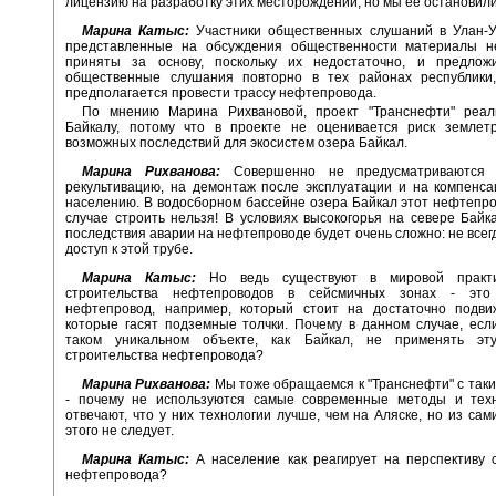
лицензию на разработку этих месторождений, но мы ее остановили
Марина Катыс:
Участники общественных слушаний в Улан-Уд
представленные на обсуждения общественности материалы н
приняты за основу, поскольку их недостаточно, и предлож
общественные слушания повторно в тех районах республики
предполагается провести трассу нефтепровода.
По мнению Марина Рихвановой, проект "Транснефти" реал
Байкалу, потому что в проекте не оценивается риск землет
возможных последствий для экосистем озера Байкал.
Марина Рихванова:
Совершенно не предусматриваются 
рекультивацию, на демонтаж после эксплуатации и на компенс
населению. В водосборном бассейне озера Байкал этот нефтепро
случае строить нельзя! В условиях высокогорья на севере Байк
последствия аварии на нефтепроводе будет очень сложно: не всег
доступ к этой трубе.
Марина Катыс:
Но ведь существуют в мировой практ
строительства нефтепроводов в сейсмичных зонах - это 
нефтепровод, например, который стоит на достаточно подви
которые гасят подземные толчки. Почему в данном случае, есл
таком уникальном объекте, как Байкал, не применять эт
строительства нефтепровода?
Марина Рихванова:
Мы тоже обращаемся к "Транснефти" с так
- почему не используются самые современные методы и тех
отвечают, что у них технологии лучше, чем на Аляске, но из сам
этого не следует.
Марина Катыс:
А население как реагирует на перспективу 
нефтепровода?