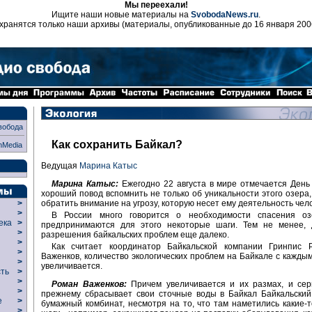
Мы переехали!
Ищите наши новые материалы на
SvobodaNews.ru
.
хранятся только наши архивы (материалы, опубликованные до 16 января 200
вобода
Как сохранить Байкал?
nMedia
Ведущая
Марина Катыс
Марина Катыс:
Ежегодно 22 августа в мире отмечается День
хороший повод вспомнить не только об уникальности этого озера,
обратить внимание на угрозу, которую несет ему деятельность чел
>
>
В России много говорится о необходимости спасения о
века
>
предпринимаются для этого некоторые шаги. Тем не менее, 
>
разрешения байкальских проблем еще далеко.
р
>
Как считает координатор Байкальской компании Гринпис 
>
Важенков, количество экологических проблем на Байкале с каждым
>
увеличивается.
сть
>
>
Роман Важенков:
Причем увеличивается и их размах, и сер
>
прежнему сбрасывает свои сточные воды в Байкал Байкальский
ие
>
бумажный комбинат, несмотря на то, что там наметились какие-
>