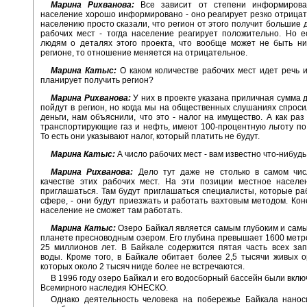
Марина Рихванова:
Все зависит от степени информирова
население хорошо информировано - оно реагирует резко отрицат
населению просто сказали, что регион от этого получит большие д
рабочих мест - тогда население реагирует положительно. Но 
людям о деталях этого проекта, что вообще может не быть ни
регионе, то отношение меняется на отрицательное.
Марина Катыс:
О каком количестве рабочих мест идет речь и
планирует получить регион?
Марина Рихванова:
У них в проекте указана приличная сумма д
пойдут в регион, но когда мы на общественных слушаниях спросил
деньги, нам объяснили, что это - налог на имущество. А как раз
транспортирующие газ и нефть, имеют 100-процентную льготу по 
То есть они указывают налог, который платить не будут.
Марина Катыс:
А число рабочих мест - вам известно что-нибудь
Марина Рихванова:
Дело тут даже не столько в самом числ
качестве этих рабочих мест. На эти позиции местное населе
приглашаться. Там будут приглашаться специалисты, которые ра
сфере, - они будут приезжать и работать вахтовым методом. Кон
население не сможет там работать.
Марина Катыс:
Озеро Байкал является самым глубоким и сам
планете пресноводным озером. Его глубина превышает 1600 метров
25 миллионов лет. В Байкале содержится пятая часть всех за
воды. Кроме того, в Байкале обитает более 2,5 тысячи живых о
которых около 2 тысяч нигде более не встречаются.
В 1996 году озеро Байкал и его водосборный бассейн были вклю
Всемирного наследия ЮНЕСКО.
Однако деятельность человека на побережье Байкала нанос