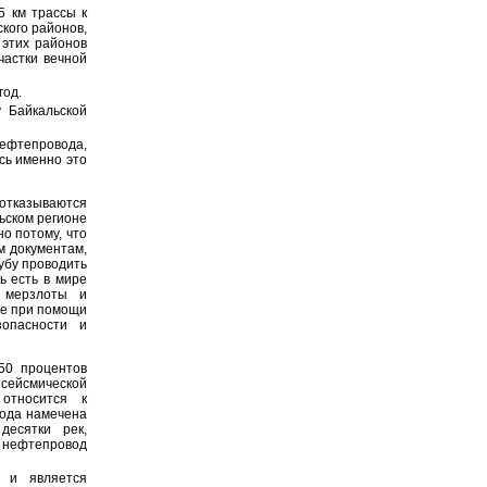
5 км трассы к
кого районов,
 этих районов
частки вечной
год.
 Байкальской
фтепровода,
сь именно это
отказываются
ьском регионе
о потому, что
м документам,
убу проводить
ь есть в мире
 мерзлоты и
де при помощи
зопасности и
50 процентов
сейсмической
относится к
вода намечена
десятки рек,
 нефтепровод
 и является