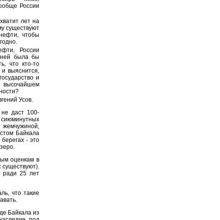
вообще России
хватит лет на
ому существуют
нефти, чтобы
годно.
ефти, России
дней была бы
ь, что кто-то
 и выяснится,
государство и
а высочайшем
сности?
гений Усов.
не даст 100-
 сиюминутных
 жемчужиной,
астом Байкала
берегах - это
озеро.
ным оценкам в
с существуют).
и ради 25 лет
ль, что такие
авать.
де Байкала из
наследие под