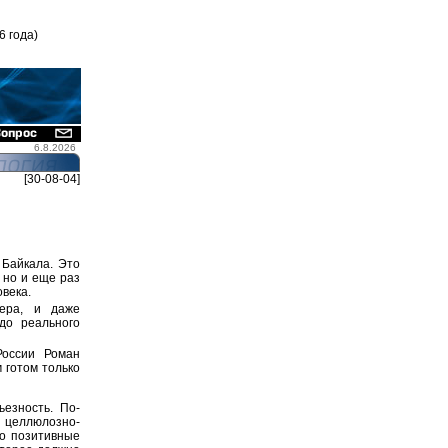
6 года)
6.8.2026
[30-08-04]
 Байкала. Это
 но и еще раз
овека.
зера, и даже
до реального
России Роман
 готом только
ьезность. По-
 целлюлозно-
то позитивные