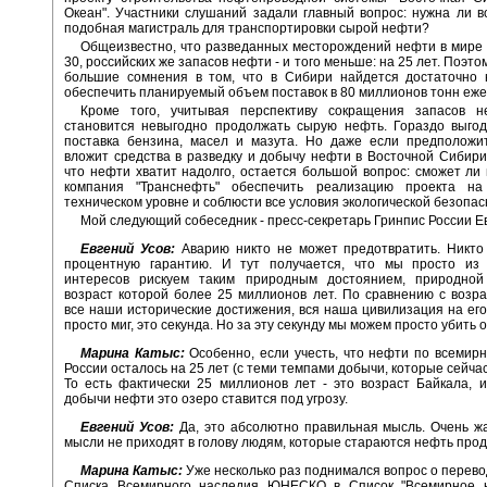
Океан". Участники слушаний задали главный вопрос: нужна ли 
подобная магистраль для транспортировки сырой нефти?
Общеизвестно, что разведанных месторождений нефти в мире 
30, российских же запасов нефти - и того меньше: на 25 лет. Поэт
большие сомнения в том, что в Сибири найдется достаточно 
обеспечить планируемый объем поставок в 80 миллионов тонн еже
Кроме того, учитывая перспективу сокращения запасов н
становится невыгодно продолжать сырую нефть. Гораздо выго
поставка бензина, масел и мазута. Но даже если предположит
вложит средства в разведку и добычу нефти в Восточной Сибири
что нефти хватит надолго, остается большой вопрос: сможет ли 
компания "Транснефть" обеспечить реализацию проекта н
техническом уровне и соблюсти все условия экологической безопа
Мой следующий собеседник - пресс-секретарь Гринпис России Ев
Евгений Усов:
Аварию никто не может предотвратить. Никто 
процентную гарантию. И тут получается, что мы просто из
интересов рискуем таким природным достоянием, природной
возраст которой более 25 миллионов лет. По сравнению с возр
все наши исторические достижения, вся наша цивилизация на его 
просто миг, это секунда. Но за эту секунду мы можем просто убить 
Марина Катыс:
Особенно, если учесть, что нефти по всемир
России осталось на 25 лет (с теми темпами добычи, которые сейча
То есть фактически 25 миллионов лет - это возраст Байкала, 
добычи нефти это озеро ставится под угрозу.
Евгений Усов:
Да, это абсолютно правильная мысль. Очень жа
мысли не приходят в голову людям, которые стараются нефть прод
Марина Катыс:
Уже несколько раз поднимался вопрос о перево
Списка Всемирного наследия ЮНЕСКО в Список "Всемирное 