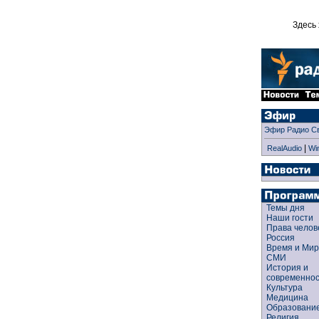
Здесь 
Эфир Радио С
|
RealAudio
Wi
Темы дня
Наши гости
Права чело
Россия
Время и Ми
СМИ
История и
современно
Культура
Медицина
Образован
Религия