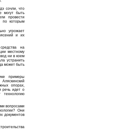
.
э сочли, что
е могут быть
или провести
, по которым
ьно угрожает
рясений и их
средства на
ации местному
вод ни в коем
ала устранить
да может быть
ике примеры
Аляскинский
жных опорах,
и речь идет о
у технологию
ими вопросами
нологии? Они
их документов
строительства