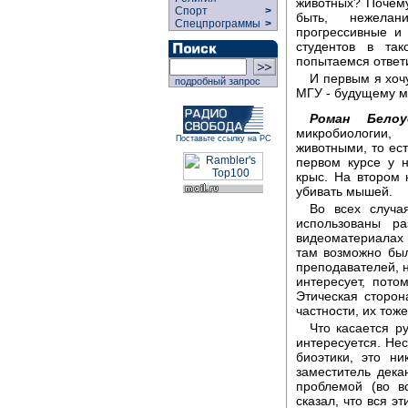
животных? Почему
Спорт
>
быть, нежелан
Спецпрограммы
>
прогрессивные и
студентов в та
попытаемся ответ
И первым я хоч
подробный запрос
МГУ - будущему м
Роман Белоу
микробиологии
Поставьте ссылку на РС
животными, то ест
первом курсе у 
крыс. На втором 
убивать мышей.
Во всех случа
использованы р
видеоматериалах и
там возможно был
преподавателей, н
интересует, пот
Этическая сторон
частности, их тож
Что касается р
интересуется. Нес
биоэтики, это н
заместитель дека
проблемой (во в
сказал, что вся э