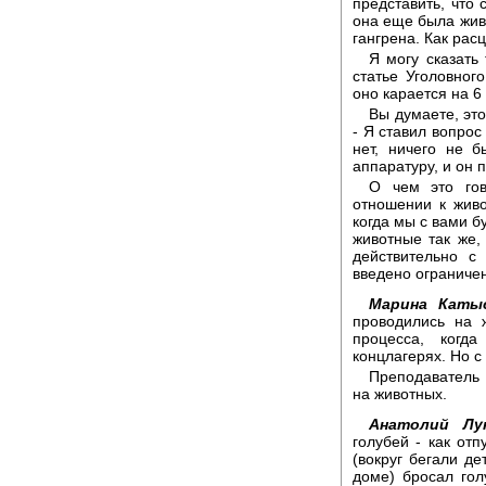
представить, что 
она еще была жива
гангрена. Как рас
Я могу сказать
статье Уголовног
оно карается на 6
Вы думаете, эт
- Я ставил вопрос
нет, ничего не 
аппаратуру, и он 
О чем это гов
отношении к жив
когда мы с вами б
животные так же,
действительно с
введено ограничен
Марина Каты
проводились на 
процесса, когда
концлагерях. Но с
Преподаватель 
на животных.
Анатолий Лук
голубей - как отп
(вокруг бегали де
доме) бросал гол