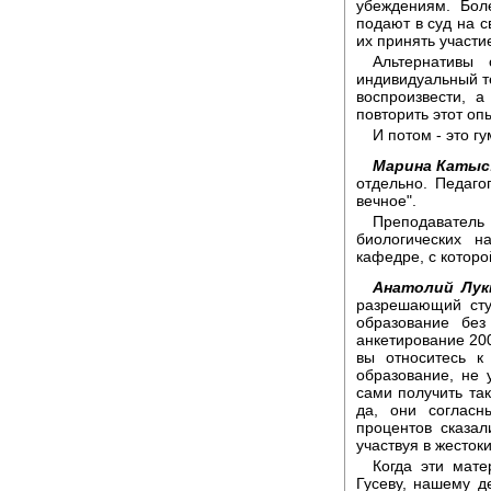
убеждениям. Боле
подают в суд на с
их принять участи
Альтернативы
индивидуальный т
воспроизвести, 
повторить этот оп
И потом - это г
Марина Катыс
отдельно. Педагог
вечное".
Преподавател
биологических н
кафедре, с котор
Анатолий Лук
разрешающий сту
образование без
анкетирование 200
вы относитесь к
образование, не 
сами получить так
да, они согласн
процентов сказал
участвуя в жесток
Когда эти мат
Гусеву, нашему д