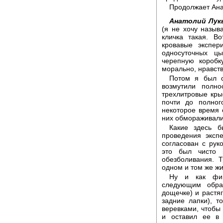
Продолжает Ана
Анатолий Лук
(я не хочу назыв
кличка такая. В
кровавые экспер
односуточных цы
черепную коробк
морально, нравств
Потом я был с
возмутили полн
трехлитровые кры
почти до полног
некоторое время 
них обмораживали
Какие здесь б
проведения эксп
согласован с рук
это был чисто 
обезболивания. 
одном и том же ж
Ну и как фин
следующим обра
дощечке) и растя
задние лапки), т
веревками, чтобы 
и оставил ее в