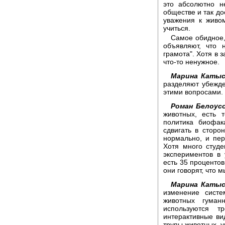
это абсолютно н
обществе и так до
уважения к живо
учиться.
Самое обидное,
объявляют, что 
грамота". Хотя в 
что-то ненужное.
Марина Катыс
разделяют убежд
этими вопросами.
Роман Белоусо
животных, есть т
политика биофак
сдвигать в сторон
нормально, и пер
Хотя много студе
экспериментов в 
есть 35 процентов 
они говорят, что м
Марина Катыс
изменение сист
животных гуман
используются т
интерактивные ви
трупы животных, 