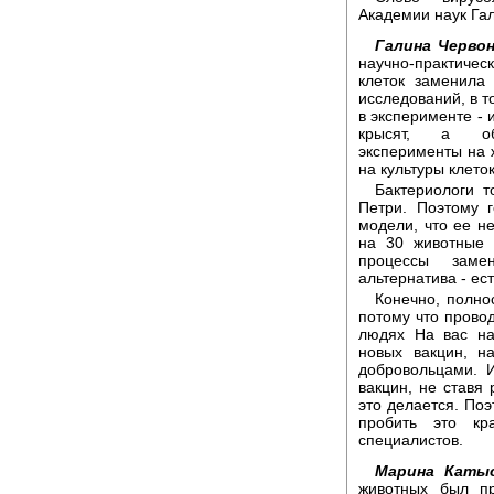
Академии наук Га
Галина Червон
научно-практичес
клеток заменила 
исследований, в т
в эксперименте - 
крысят, а обе
эксперименты на 
на культуры клето
Бактериологи т
Петри. Поэтому г
модели, что ее не
на 30 животные 
процессы заме
альтернатива - ес
Конечно, полно
потому что провод
людях На вас на
новых вакцин, н
добровольцами. И
вакцин, не ставя 
это делается. Поэ
пробить это кр
специалистов.
Марина Катыс
животных был п