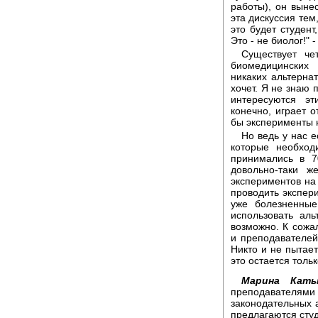
работы), он выне
эта дискуссия тем
это будет студен
Это - не биолог!" 
Существует че
биомедицинских 
никаких альтернат
хочет. Я не знаю 
интересуются э
конечно, играет о
бы эксперименты 
Но ведь у нас 
которые необход
принимались в 7
довольно-таки ж
экспериментов на 
проводить экспер
уже болезненные
использовать ал
возможно. К сожа
и преподавателей
Никто и не пытает
это остается толь
Марина Каты
преподавател
законодательных а
предлагаются сту