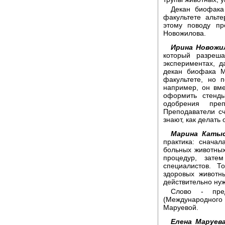
Декан биофака
факультете альт
этому поводу пр
Новожилова.
Ирина Новожи
который разреш
экспериментах, 
декан биофака М
факультете, но 
например, он вм
оформить стенд
одобрения пре
Преподаватели сч
знают, как делат
Марина Катыс
практика: снача
больных животных
процедур, зате
специалистов. Т
здоровых животн
действительно ну
Слово - пред
(Международног
Маруевой.
Елена Маруева