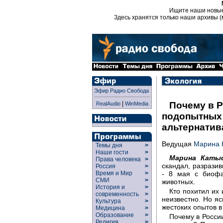
Ищите наши новы
Здесь хранятся только наши архивы (
Эфир Радио Свобода
|
Почему в Р
RealAudio
WinMedia
подопытных
альтернати
Ведущая
Марина 
Темы дня
>
Наши гости
>
Марина Катыс
Права человека
>
скандал, разрази
Россия
>
- 8 мая с биоф
Время и Мир
>
СМИ
>
животных.
История и
>
Кто похитил их
современность
>
неизвестно. Но яс
Культура
>
жестоких опытов в
Медицина
>
Образование
>
Почему в Росси
Религия
>