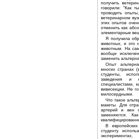
получить ветери
говорили: "Как 
проводить опыты
ветеринарном вуз
этих опытов очен
отменить как абс
элементарные ве
Я получила обр
животных, и это 
животным. На сам
вообще исключен
заменить альтерн
Опыт альтерна
многих странах (
студенты, испо
заведения и с
специалистами, к
вивисекции. Не го
милосердными.
Что такое альт
макеты. Для отра
артерий и вен 
заменяются. Ка
квалифицированны
В европейских
студенту исполь
экспериментах