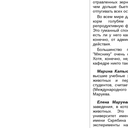
отравленных зерн
чем дольше бьетс
отпугивать всех о
Во всем мире д
корм голубям 
репродуктивную фу
Это гуманный спос
есть ли у него ка
конечно, от адми
действия.
Большинство 
"Мяснику" очень 
Хотя, конечно, 
кафедре никто так
Марина Катыс
высшие учебные 
животных и пер
студентов, счита
(Международног
Маруева.
Елена Маруев
заведения, в ко
животных. Это 
университет им
имени Скрябина
эксперименты н