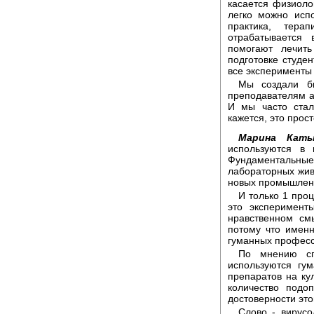
касается физиоло
легко можно исп
практика, тера
отрабатывается 
помогают лечит
подготовке студе
все эксперименты
Мы создали би
преподавателям 
И мы часто стал
кажется, это прост
Марина Каты
используются в 
Фундаментальные
лабораторных живо
новых промышлен
И только 1 про
это эксперимент
нравственном см
потому что именн
гуманных професс
По мнению спе
используются гу
препаратов на ку
количество подо
достоверности это
Слово - вирусо