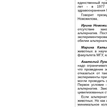
единственный пра
лет - в 1977 
здравоохранения 
Говорит през
Новожилова.
Ирина Новожи
отсутствие за
альтернатив. Пос
экспериментироват
обилии альтернати
Марина Каты
животных в науч
факультета МГУ, к
Анатолий Лук
надо ограничиват
что проведение 
отказаться от т
эксперименты прин
могли проводить 
Первое условие 
альтернатив. За
цивилизованных ст
Если альтернат
животных. Но как
минимальное кол