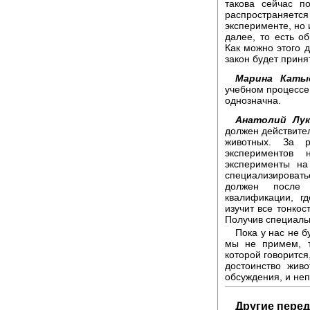
такова сейчас п
распространяется
эксперименте, но 
далее, то есть о
Как можно этого д
закон будет принят
Марина Каты
учебном процессе
однозначна.
Анатолий Лук
должен действител
животных. За 
экспериментов 
эксперименты на
специализироват
должен после 
квалификации, г
изучит все тонкос
Получив специальн
Пока у нас не 
мы не примем, т
которой говорится
достоинство жив
обсуждения, и неп
Другие перед