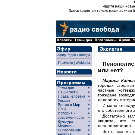
Ищите наши новы
Здесь хранятся только наши архивы (
Эфир Радио Свобода
|
Пенополист
RealAudio
WinMedia
или нет?
Марина Катыс
городах строятс
Темы дня
>
частные коттед
Наши гости
>
граждане возводя
Права человека
>
недорогих матери
Россия
>
Время и Мир
>
И мало кто зад
СМИ
>
его собственного 
История и
>
Достаточно заг
современность
>
увидите, что 
Культура
>
пенополистирол.
Медицина
>
Образование
>
Вот о нем мы с
Религия
>