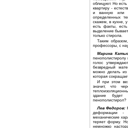
облицуют. Но есть
квартиру - естест
и ванную или 
определенных те
скажем, в кухне, 
есть факты, есть
выделение бывает 
только стирола.
Таким образом
профессоры, с нау
Марина Катыс
пенополистиролу 
голос утверждаю
безвредный мате
можно делать из
которая сокращает
И при этом вез
значит, что че
теплоизоляционны
здание будет 
пенополистирол?
Лев Федоров:
Н
деформации - 
механические хара
теряет форму. Но
немножко настор