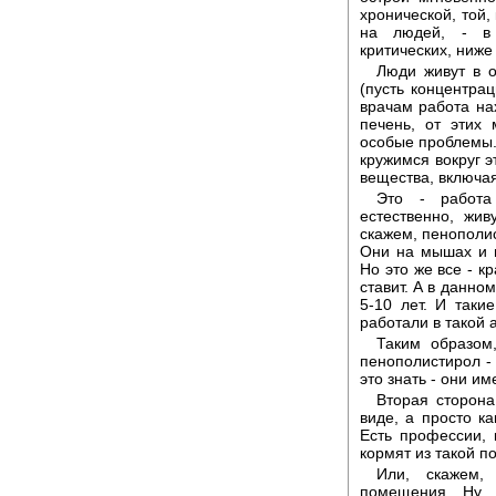
хронической, той,
на людей, - в 
критических, ниже
Люди живут в о
(пусть концентрац
врачам работа на
печень, от этих
особые проблемы..
кружимся вокруг э
вещества, включая
Это - работа
естественно, жи
скажем, пенополис
Они на мышах и н
Но это же все - к
ставит. А в данно
5-10 лет. И таки
работали в такой
Таким образом
пенополистирол -
это знать - они им
Вторая сторона
виде, а просто к
Есть профессии, 
кормят из такой п
Или, скажем,
помещения. Ну, 