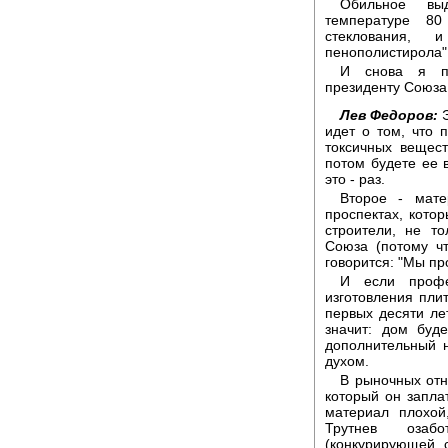
Обильное вы
температуре 80
стеклования, 
пенополистирола"
И снова я пр
президенту Союза 
Лев Федоров:
Э
идет о том, что 
токсичных вещест
потом будете ее в
это - раз.
Второе - мате
проспектах, котор
строители, не т
Союза (потому ч
говорится: "Мы пр
И если профе
изготовления плит
первых десяти ле
значит: дом буд
дополнительный н
духом.
В рыночных отн
который он заплат
материал плохой
Трутнев озаб
(конкурирующей 