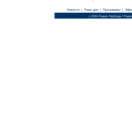
Новости
Темы дня
Программы
Эфи
|
|
|
c 2004 Радио Свобода / Ради