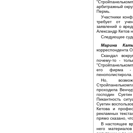
"Стройпанелько
арбитражный окру
Пермь.
Участники конф
требует от уче
заявлений о вред
Александр Кетов н
Следующее суде
Марина Каты
корреспондента О
Скандал вокру
почему-то - тол
"Стройпанелькомпл
его фирма - 
пенополистирола. 
Но, возмож
Стройпанелькомпле
проходила Венчу
господин Суетин
Пикантность ситу
Суетин воспользо
Кетова и профес
рекламных текстах
прямо сказано, чт
В настоящее в
него материалов