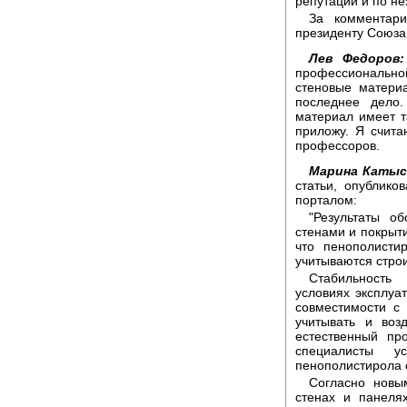
репутации и по н
За комментари
президенту Союза 
Лев Федоров:
профессиональн
стеновые матери
последнее дело.
материал имеет та
приложу. Я счита
профессоров.
Марина Катыс
статьи, опублик
порталом:
"Результаты о
стенами и покрыт
что пенополисти
учитываются стро
Стабильность
условиях эксплуат
совместимости с
учитывать и воз
естественный пр
специалисты у
пенополистирола о
Согласно новы
стенах и панеля