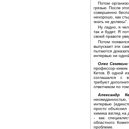
Потом организо
грязью. После это
совершенно беспар
нехорошо, как сты
знать не должны".
Ну ладно, я чел
так и будет. Я по
своей правоте уве
Потом появился
выпускает эти са
пытаются доказать
интервью ни одно
Олег Семякин:
профессор-химик
Кетов. В одной из
соглашался с в
требуют дополните
ответчиком по том
Александр К
неожиданностью, 
интервью (единст
просто объяснил 
химика взгляд на
- как специалис
областного Коми
проблеме.