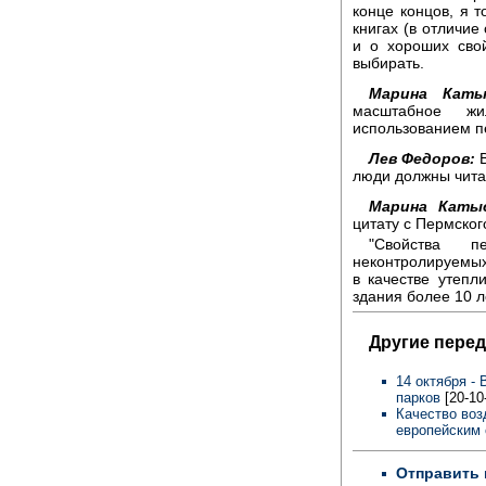
конце концов, я т
книгах (в отличие
и о хороших сво
выбирать.
Марина Каты
масштабное жи
использованием п
Лев Федоров:
В
люди должны читат
Марина Каты
цитату с Пермско
"Свойства п
неконтролируемых
в качестве утепл
здания более 10 л
Другие перед
14 октября -
парков
[20-10
Качество воз
европейским
Отправить 