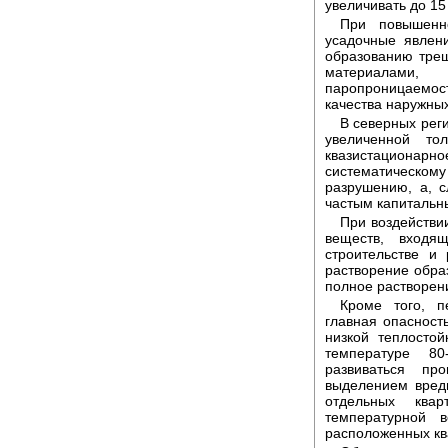
увеличивать до 15
При повышенн
усадочные явлен
образованию трещ
материалами
паропроницаемост
качества наружны
В северных реги
увеличенной то
квазистационар
систематическо
разрушению, а, 
частым капитальн
При воздействии
веществ, входя
строительстве и
растворение обра
полное растворени
Кроме того, п
главная опасность
низкой теплосто
температуре 80
развиваться п
выделением вред
отдельных квар
температурной 
расположенных кв