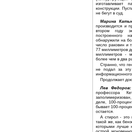
изготавливает 
конструкции. Пуст
не бегут в суд.
Марина Каты
производится и п
втором году эк
построенного 
обнаружили на бо
число раковин и 
77 миллиметров до
миллиметров - м
более чем в два 
Странно, что г
не подал за эту
информационного 
Продолжает док
Лев Федоров:
профессора Ке
заполимеризован
деле, 100-процен
бывает 100-процен
остается.
А стирол - это
такой же, как бенз
которыми лучше 
острой мгновенно