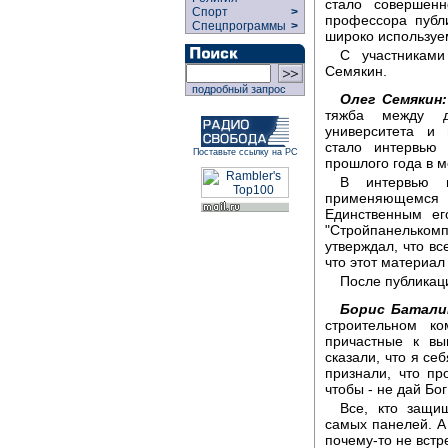
стало совершен
Спорт
>
профессора публ
Спецпрограммы
>
широко используе
С участниками
Семякин.
подробный запрос
Олег Семякин:
тяжба между д
университета и 
стало интервью 
Поставьте ссылку на РС
прошлого года в м
В интервью 
применяющемся
Единственным ег
"Стройпанелькомп
утверждал, что вс
что этот материал
После публикац
Борис Батали
строительном ко
причастные к вы
сказали, что я се
признали, что пр
чтобы - не дай Бог
Все, кто защи
самых панелей. А 
почему-то не вст