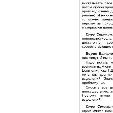
высказывать сво
потом любой прои
производителем да
районе). И на осн
то можно предъя
перспектив прир
материалов данны
Олег Семякин
пенополистирол
достаточно се
соответствующие 
Борис Батали
них живут. И им-то
Надо искать м
возникнуть. А они
Если они ниже ПДК
жить там десятки
выделений. Знач
проблему так.
Сносить все д
неосуществимо, эт
Поэтому нужно
выделений.
Олег Семякин
строителями наст