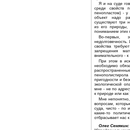
Я и на суде гов
среди свойств п
пенопластом) - у 
объект надо ра
существуют три 
из его природы,
пониманием этих 
Во-первых, 
недолговечность. 
свойства требую
запрещения мат
внимательного - 
При этом в иск
необходимо обяза
распространен
пенополистирол
пригодности и без
экологической оп
мне - не по адрес
к природе или как
Мне непонятно,
вопросам, которы
суда, чисто - по
какие-то полити
отбрасывает нас 
Олег Семякин: