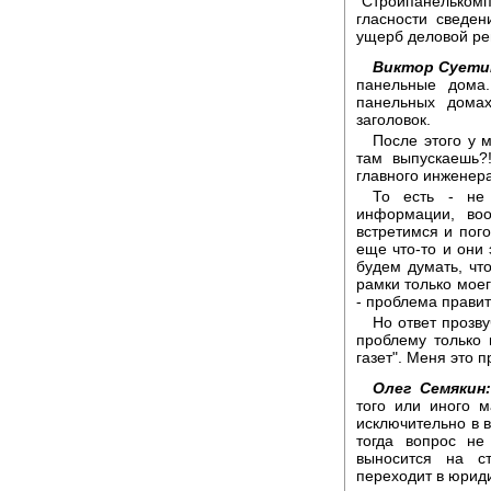
"Стройпанельком
гласности сведен
ущерб деловой ре
Виктор Суети
панельные дома.
панельных домах
заголовок.
После этого у м
там выпускаешь?
главного инженера 
То есть - не
информации, во
встретимся и пог
еще что-то и они 
будем думать, чт
рамки только моег
- проблема правит
Но ответ прозв
проблему только 
газет". Меня это п
Олег Семякин:
того или иного м
исключительно в в
тогда вопрос не
выносится на с
переходит в юриди