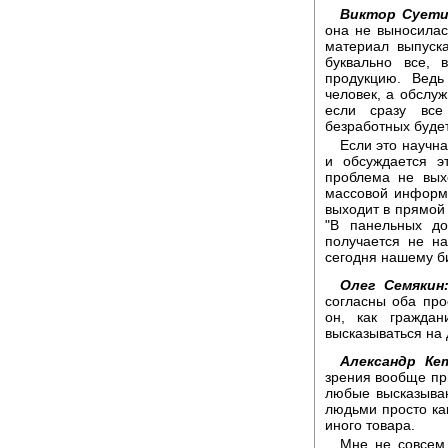
Виктор Суети
она не выносилас
материал выпуск
буквально все, 
продукцию. Вед
человек, а обслуж
если сразу все
безработных буде
Если это научна
и обсуждается э
проблема не вых
массовой информа
выходит в прямой 
"В панельных до
получается не н
сегодня нашему б
Олег Семякин
согласны оба про
он, как гражда
высказываться на 
Александр Ке
зрения вообще пр
любые высказыван
людьми просто ка
иного товара.
Мне не совсем