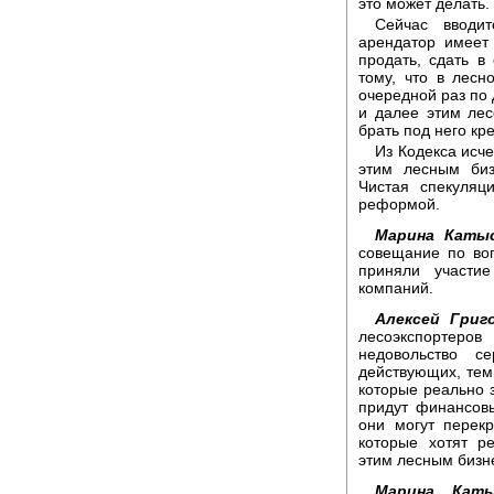
это может делать.
Сейчас вводит
арендатор имеет
продать, сдать в
тому, что в лес
очередной раз по 
и далее этим лес
брать под него кр
Из Кодекса исч
этим лесным би
Чистая спекуляц
реформой.
Марина Катыс
совещание по во
приняли участи
компаний.
Алексей Григо
лесоэкспортер
недовольство с
действующих, тем
которые реально 
придут финансовы
они могут перек
которые хотят р
этим лесным бизн
Марина Каты