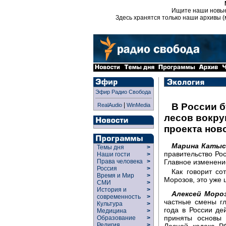
Ищите наши новы
Здесь хранятся только наши архивы (
Эфир Радио Свобода
|
В России б
RealAudio
WinMedia
лесов вокру
проекта нов
Марина Катыс
Темы дня
>
правительство Рос
Наши гости
>
Главное изменение
Права человека
>
Россия
>
Как говорит со
Время и Мир
>
Морозов, это уже 
СМИ
>
История и
>
Алексей Мороз
современность
>
частные смены г
Культура
>
года в России де
Медицина
>
приняты основы 
Образование
>
Религия
>
Лесной кодекс Р