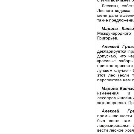
Лесхозы, собст
Лесного кодекса,
меня дача в Звен
такие предложения
Марина Каты
Международног
Григорьев.
Алексей Григ
декларируется пр
допускаю, что че
красивые заборы
приятно провести 
лучшем случае - 
этот лес (если 
перспектива нам с
Марина Катыс
изменения и 
лесопромышлен
законопроекта. Пр
Алексей Гри
промышленности. 
был вести там х
лицензировался. 
вести лесное хоз