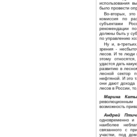
использования вы
было провести оп
Во-вторых, эт
комиссия по ра
субъектами Ро
рекомендации по
должны быть у суб
по управлению хо
Ну и, в-третьи
зрения - несбыто
лесов. И те люди 
этому относятся
удастся дать каку
развитию в лесно
лесной сектор 
нефтяной. И это т
они дают дохода 
лесов в России, т
Марина Каты
революционным 
возможность прив
Андрей Птичн
одновременно и 
наиболее небла
связанного с пр
участки, под до