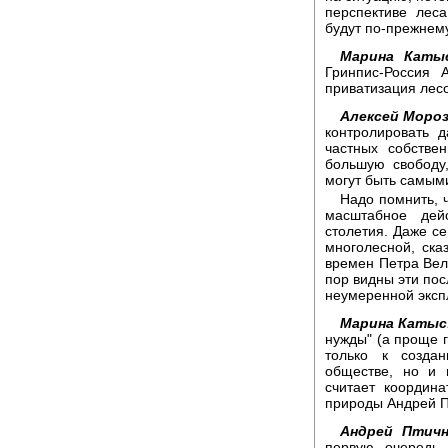
перспективе лес
будут по-прежнем
Марина Каты
Гринпис-Россия 
приватизация лесо
Алексей Мороз
контролировать 
частных собстве
большую свободу,
могут быть самым
Надо помнить, 
масштабное дей
столетия. Даже се
многолесной, ска
времен Петра Вели
пор видны эти по
неумеренной экспл
Марина Катыс
нужды" (а проще г
только к созда
обществе, но и 
считает координ
природы Андрей П
Андрей Птичн
первую очередь,