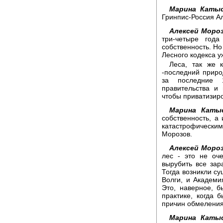
Марина Катыс
Гринпис-Россия А
Алексей Мороз
три-четыре год
собственность. Но
Лесного кодекса у
Леса, так же 
-последний приро
за последние 
правительства и 
чтобы приватизиро
Марина Каты
собственность, а 
катастрофически
Морозов.
Алексей Мороз
лес - это не оч
вырубить все зар
Тогда возникли с
Волги, и Академи
Это, наверное, б
практике, когда 
причин обмеления 
Марина Каты