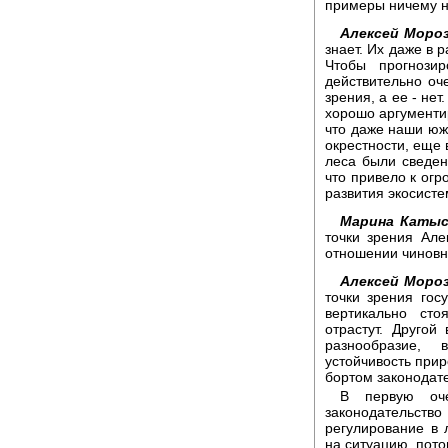
примеры ничему н
Алексей Мороз
знает. Их даже в 
Чтобы прогнозир
действительно оч
зрения, а ее - нет
хорошо аргументи
что даже наши юж
окрестности, еще 
леса были сведен
что привело к ог
развития экосисте
Марина Катыс
точки зрения Ал
отношении чиновн
Алексей Мороз
точки зрения гос
вертикально ст
отрастут. Другой
разнообразие, 
устойчивость прир
бортом законодат
В первую оче
законодательств
регулирование в 
на ситуацию, пото