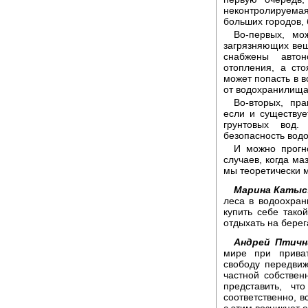
неконтролируемая
больших городов,
Во-первых, мо
загрязняющих вещ
снабжены автон
отопления, а сто
может попасть в в
от водохранилища,
Во-вторых, пра
если и существуе
грунтовых вод.
безопасность водо
И можно прогно
случаев, когда ма
мы теоретически 
Марина Катыс
леса в водоохран
купить себе тако
отдыхать на берег
Андрей Птичн
мире при приват
свободу передви
частной собствен
представить, чт
соответственно, в
с этим возникнет