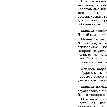
Поэтому логичн
компаний, кото
необходимые инс
того, чтобы гр
реформировать гос
длительного с
собственников.
Марина Катыс
Лесной кампании 
Можем ли мы г
Лесного кодекса в
влиятельные, б
загородные дома
являются прилега
способ, как лег
приватизировав ле
Алексей Моро
побудительным 
проекте Лесного к
участки, где сотка
Марина Катыс
обусловлена? Мо
Экологического со
Основные приро
нефть, газ - все
последним нац