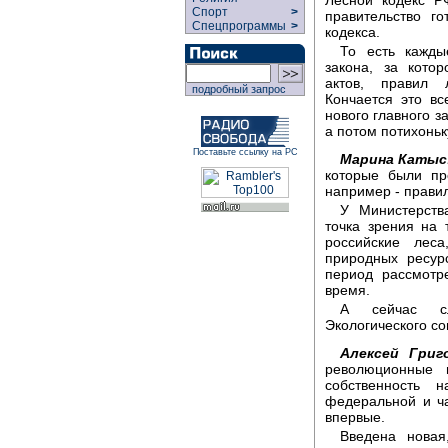
Спорт
>
правительство г
Спецпрограммы
>
кодекса.
То есть кажды
закона, за кото
актов, правил л
подробный запрос
Кончается это вс
нового главного з
а потом потихоньк
Поставьте ссылку на РС
Марина Катыс
которые были пр
например - правил
У Министерств
точка зрения на 
российские лес
природных ресур
период рассмотр
время.
А сейчас сл
Экологического со
Алексей Григ
революционные 
собственность
федеральной и ча
впервые.
Введена новая