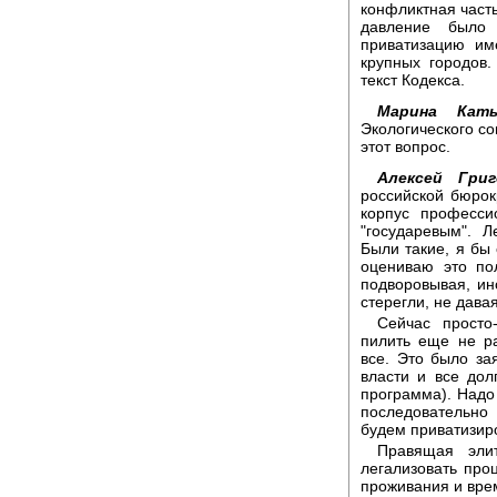
конфликтная часть
давление было
приватизацию им
крупных городов
текст Кодекса.
Марина Каты
Экологического со
этот вопрос.
Алексей Григ
российской бюрок
корпус професси
"государевым". 
Были такие, я бы 
оцениваю это по
подворовывая, ин
стерегли, не давая
Сейчас просто
пилить еще не ра
все. Это было за
власти и все дол
программа). Надо 
последовательно 
будем приватизиро
Правящая эли
легализовать проц
проживания и вре