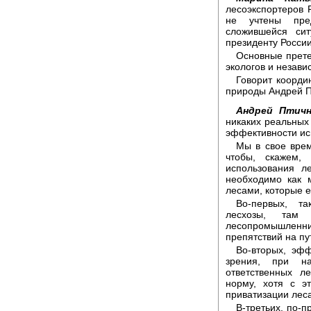
лесоэкспортеров 
не учтены пре
сложившейся сит
президенту России
Основные прете
экологов и незави
Говорит коорди
природы Андрей П
Андрей Птичн
никаких реальных
эффективности ис
Мы в свое вре
чтобы, скажем,
использования л
необходимо как 
лесами, которые е
Во-первых, та
лесхозы, там 
лесопромышлен
препятствий на п
Во-вторых, эфф
зрения, при н
ответственных л
норму, хотя с э
приватизации леса
В-третьих, по-