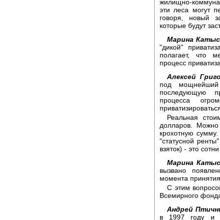
жилищно-коммунал
эти леса могут п
говоря, новый з
которые будут зас
Марина Катыс
"дикой" привати
полагает, что м
процесс приватиза
Алексей Григо
под мощнейший
последующую пр
процесса огром
приватизироваться
Реальная стои
долларов. Можно 
крохотную сумму.
"статусной ренты
взяток) - это сот
Марина Катыс
вызвано появле
момента принятия
С этим вопросо
Всемирного фонда
Андрей Птичн
в 1997 году и 