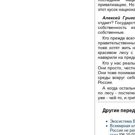
приватизацию. Но 
этот кусок национ
Алексей Григо
отдает? Государс
собственность 
собственные.
Кто прежде всег
правительственны
тоже хотят жить 
красивом лесу с
наварили на пред
Кто у нас реаль
Они просто, честно
Они тоже понима
среды вокруг себ
России.
А когда осталь
по лесу - постепе
уже - чей-то, и гр
Другие перед
Экосистема 
Всемирная кл
Россия не ра
года
[06-10-03