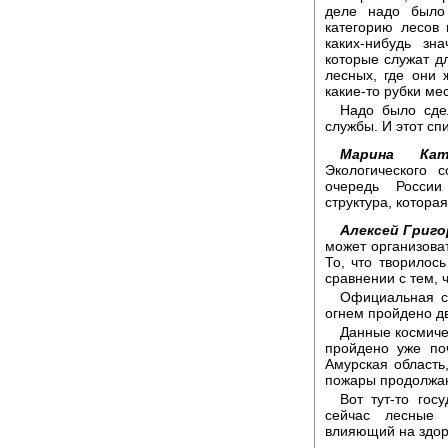
деле надо было
категорию лесов 
каких-нибудь зн
которые служат д
лесных, где они 
какие-то рубки ме
Надо было сде
службы. И этот сп
Марина Кат
Экологического 
очередь России
структура, котора
Алексей Григо
может организова
То, что творилос
сравнении с тем, 
Официальная с
огнем пройдено дв
Данные космиче
пройдено уже по
Амурская область,
пожары продолжа
Вот тут-то гос
сейчас лесные 
влияющий на здор