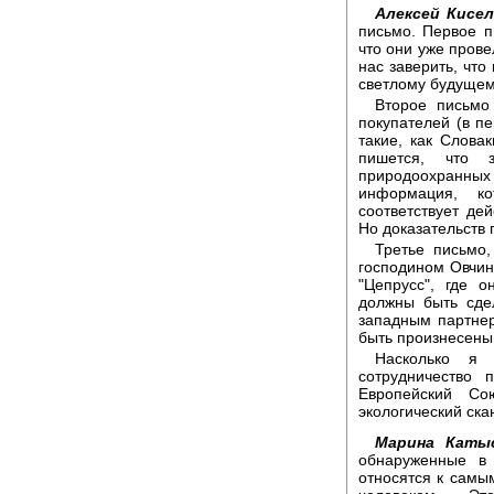
Алексей Кисел
письмо. Первое п
что они уже прове
нас заверить, чт
светлому будущем
Второе письмо 
покупателей (в п
такие, как Слова
пишется, что 
природоохранных
информация, ко
соответствует дей
Но доказательств 
Третье письмо,
господином Овчи
"Цепрусс", где 
должны быть сде
западным партнер
быть произнесены,
Насколько я 
сотрудничество 
Европейский С
экологический ска
Марина Каты
обнаруженные в
относятся к самы