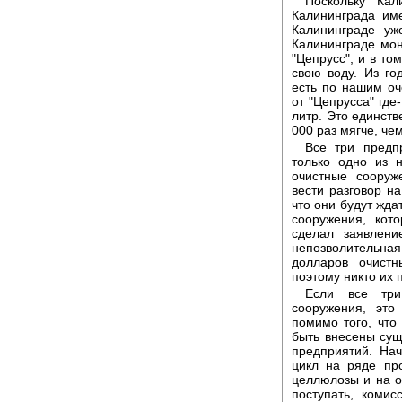
Поскольку Кал
Калининграда име
Калининграде уж
Калининграде мон
"Цепрусс", и в то
свою воду. Из го
есть по нашим оч
от "Цепрусса" где
литр. Это единств
000 раз мягче, че
Все три предп
только одно из 
очистные сооруж
вести разговор н
что они будут жда
сооружения, кот
сделал заявлен
непозволительная
долларов очист
поэтому никто их 
Если все три
сооружения, это
помимо того, что
быть внесены сущ
предприятий. Нач
цикл на ряде про
целлюлозы и на оч
поступать, коми