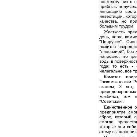
поскольку никто 
прибыль получала
инновацию соста
инвестиций, кото
качества, но п
большим трудом.
Жесткость пре
день, когда коми
"Цепруссе". Оче
ложится разрешит
"лицензией", без 
написано, что пр
воды в поверхност
года; то есть -
нелегально, все тр
Комитет прир
Госкомэкологии Р
скажем, 3 лет,
природоохранных э
комбинат, тем 
"Советский".
Единственное о
предприятие смо
сброс, который 
смогло предост
которые они соби
этому выполнению