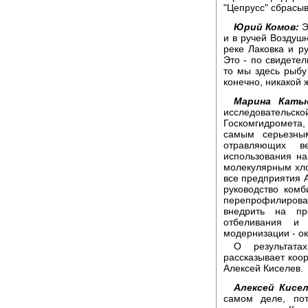
"Цепрусс" сбрасыв
Юрий Комов:
Э
и в ручей Воздушн
реке Лаковка и р
Это - по свидетел
то мы здесь рыбу 
конечно, никакой ж
Марина Каты
исследовательско
Госкомгидромета
самым серьезны
отравляющих в
использования н
молекулярным хло
все предприятия А
руководство комб
перепрофилирован
внедрить на пр
отбеливания и 
модернизации - о
О результата
рассказывает коор
Алексей Киселев.
Алексей Кисел
самом деле, по