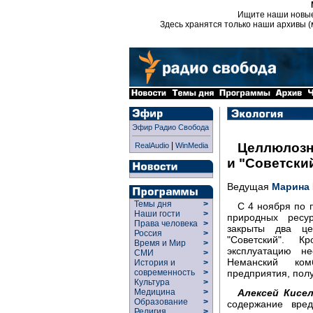
Ищите наши новы
Здесь хранятся только наши архивы (
Эфир Радио Свобода
|
Целлюлозн
RealAudio
WinMedia
и "Советски
Ведущая
Марина
Темы дня
>
С 4 ноября по 
Наши гости
>
природных ресу
Права человека
>
закрыты два це
Россия
>
"Советский". К
Время и Мир
>
эксплуатацию н
СМИ
>
Неманский ком
История и
>
предприятия, полу
современность
>
Культура
>
Алексей Кисел
Медицина
>
Образование
>
содержание вре
Религия
>