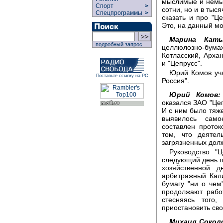
мыслимые и немыс
Спорт
>
сотни, но и в тыся
Спецпрограммы
>
сказать и про "Це
Это, на данный мо
Марина Каты
подробный запрос
целлюлозно-бу
Котласский, Архан
и "Цепрусс".
Юрий Комов уча
Поставьте ссылку на РС
Россия".
Юрий Комов:
оказался ЗАО "Цеп
И с ним было тяже
выявилось само
составлен прото
том, что деятел
загрязненных долж
Руководство "
следующий день п
хозяйственной 
арбитражный Кал
бумагу "ни о чем
продолжают рабо
стесняясь того
приостановить сво
Михаил Сокол