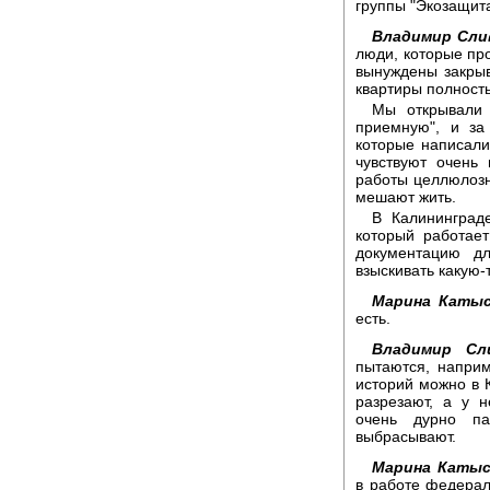
группы "Экозащита
Владимир Сли
люди, которые пр
вынуждены закрыв
квартиры полность
Мы открывали 
приемную", и за
которые написали
чувствуют очень 
работы целлюлозн
мешают жить.
В Калининграде
который работает
документацию д
взыскивать какую-
Марина Катыс
есть.
Владимир Сли
пытаются, наприм
историй можно в 
разрезают, а у н
очень дурно па
выбрасывают.
Марина Катыс
в работе федерал