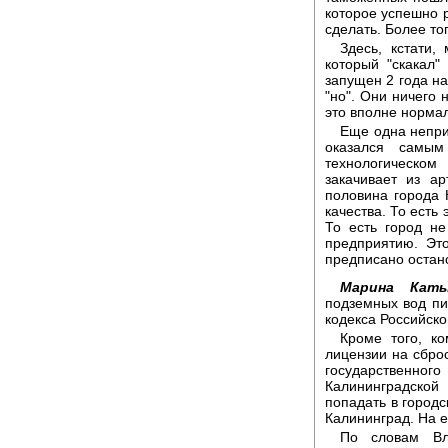
которое успешно р
сделать. Более то
Здесь, кстати,
который "скакал
запущен 2 года на
"но". Они ничего н
это вполне нормал
Еще одна непри
оказался самым
технологическо
закачивает из ар
половина города
качества. То есть
То есть город н
предприятию. Это
предписано остано
Марина Каты
подземных вод пи
кодекса Российск
Кроме того, ко
лицензии на сброс
государственно
Калининградской
попадать в городс
Калининград. На е
По словам Вла