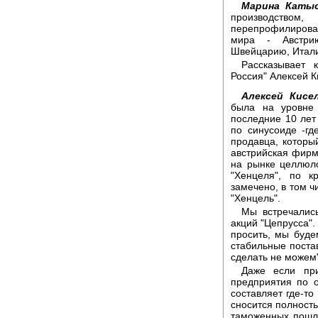
Марина Катыс
производство
перепрофилирован
мира - Австри
Швейцарию, Итали
Рассказывает 
Россия" Алексей К
Алексей Кисел
была на уровне
последние 10 лет 
по синусоиде -гд
продавца, которы
австрийская фирм
на рынке целлюл
"Хенцеля", по 
замечено, в том 
"Хенцель".
Мы встречалис
акций "Цепрусса".
просить, мы буде
стабильные постав
сделать не можем"
Даже если при
предприятия по 
составляет где-то
сносится полность
таможенных пошли