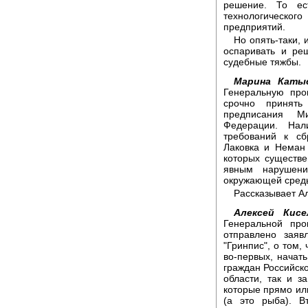
решение. То ес
технологическог
предприятий.
Но опять-таки,
оспаривать и ре
судебные тяжбы.
Марина Каты
Генеральную про
срочно принят
предписания Ми
Федерации. Нал
требований к с
Лаковка и Неман
которых существ
явным нарушени
окружающей среды
Рассказывает А
Алексей Кисе
Генеральной про
отправлено заяв
"Гринпис", о том,
во-первых, начат
граждан Российск
области, так и з
которые прямо ил
(а это рыба). В