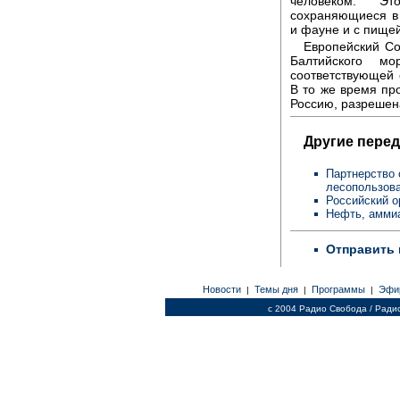
человеком. Эт
сохраняющиеся в
и фауне и с пищей
Европейский Со
Балтийского м
соответствующей 
В то же время пр
Россию, разрешен
Другие перед
Партнерство 
лесопользов
Российский о
Нефть, аммиа
Отправить 
Новости
Темы дня
Программы
Эфи
|
|
|
c 2004 Радио Свобода / Ради