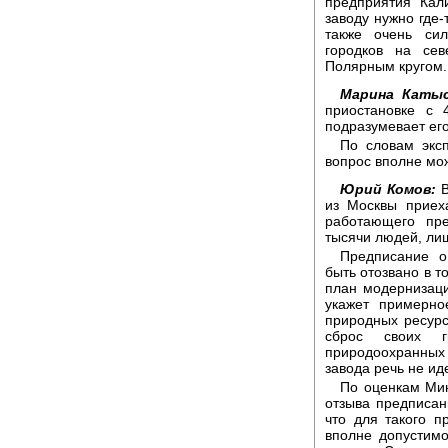
предприятия Кал
заводу нужно где-
также очень си
городков на се
Полярным кругом. 
Марина Катыс
приостановке с 
подразумевает его
По словам экс
вопрос вполне мо
Юрий Комов:
В
из Москвы приех
работающего пре
тысячи людей, лиши
Предписание о
быть отозвано в т
план модернизаци
укажет примерно
природных ресур
сброс своих 
природоохранных 
завода речь не иде
По оценкам Мин
отзыва предписан
что для такого п
вполне допустим