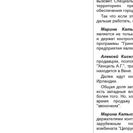
вызовет. Специаль
территориях п
обеспечения горо
Так что если э
дальше работать, 
Марина Каты
является не тольк
и держат контрол
программы "Грин
предприятия явля
Алексей Кисел
продавцом, поэто
"Хенцель А.Г.", т
находится в Вене.
Далее идут ко
Ирландии.
Общая доля зап
есть западные в
более того. Но, х
время продажу
"звоночком".
Марина Катыс
держателями контр
зарубежным по
комбината "Цепрус