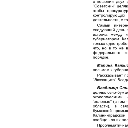
отношении двух 
"Советский" целл
чтобы прокурату
контролирующих 
деятельности, с т
Самый интере
следующий день п
встреча между 
губернатором Ка
только одно требо
что, но в то же 
федерального к
порядке.
Марина Катыс
письмом к губерн
Рассказывает п
"Экозащита" Влад
Владимир Сли
целлюлозно-бум
экологическими
"зеленые" (в том 
области), в св
бумажной промыш
Калининградской
вообще - за их по
Проблемати