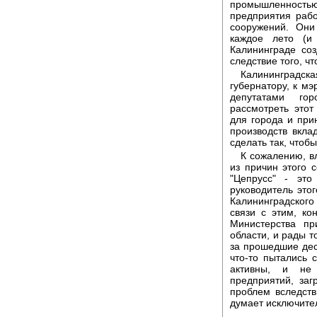
промышленностью
предприятия рабо
сооружений. Они
каждое лето (и
Калининграде соз
следствие того, ч
Калининградска
губернатору, к мэ
депутатами го
рассмотреть это
для города и прин
производств вклад
сделать так, чтоб
К сожалению, вл
из причин этого 
"Цепрусс" - это
руководитель это
Калининградског
связи с этим, к
Министерства пр
области, и рады т
за прошедшие дес
что-то пытались 
активны, и не
предприятий, за
проблем вследств
думает исключите