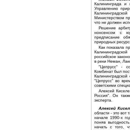
Калининграда и
Управлению прир
Калининградско
Министерством пр
что не должен ис
Решение арбит
нонсенсом с юр
предписание обя
природных ресурсо
Как показала п
Калининградской
российское закон
в реки Неман, Лак
"Цепрусс" - с
Комбинат был пост
Калининградской
"Цепрусс" во вре
советскими специ
Алексей Киселе
Россия". Он так
эксперта.
Алексей Кисел
области - это вот
начале 1990-х го
поняв выгодност
начать с того, 