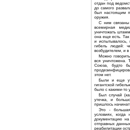
отдан под ведомст
до самого развал
был настоящим п
оружия.
С ним связаны 
всемирная меди
уничтожать штаммы
она еще есть. Так
и испытывалось, 
гибель людей: ч
возбудителем, и в
Можно говорить
вся уничтожена. 
Союза, будто б
продезинфицирова
этом нет.
Были и еще ут
гигантской гибель
было с какими-то 
Был случай (ка
утечка, и больш
пришлось начинат
Это - большая
условиях, когда
документацию на
отправных данны
реабилитации ост