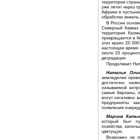
территории страны
уже летит через 
Африке в пустыню
обработки земель.
В России основ
Северный Кавказ
территории Калмы
превращается в б
этих краях 20 00
настоящее время 
около 33 процент
деградации.
Продолжает На
Наталья Олиф
земледелие привод
достаточно низ
называемой антро
самые барханы, п
могут негативно 
предприняты ка
появления очеред
Марина Катыс
который был пу
хозяйства, капел
цветущую.
Возможен ли п