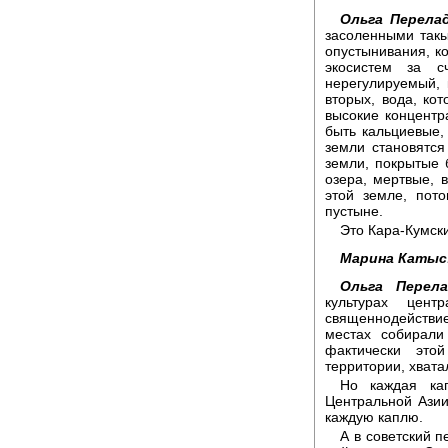
Ольга Перелад
засоленными так
опустынивания, ко
экосистем за с
нерегулируемый, 
вторых, вода, ко
высокие концентр
быть кальциевые,
земли становятс
земли, покрытые 
озера, мертвые, 
этой земле, пот
пустыне.
Это Кара-Кумски
Марина Катыс
Ольга Перела
культурах цент
священнодействи
местах собирали
фактически это
территории, хвата
Но каждая ка
Центральной Азии 
каждую каплю.
А в советский 