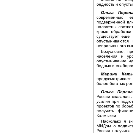
бедность и опуст
Ольга Перела
современных е
подверженной вл
налажены соответ
кроме обработки
существует еще 
опустыниваются 
неправильного вып
Безусловно, п
населения и ур
опустынивание ид
бедных и слабора
Марина Каты
предусматривает
более богатых ре
Ольга Перела
России оказалась
усилия при подгот
проектов по борь
получить финан
Калмыкии.
Насколько я з
МИДом о подписа
Россия получила