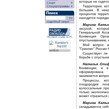
которые не годятс
Спорт
>
Территории, ко
Спецпрограммы
>
большие. В неко
процентов террит
находится порядка
подробный запрос
Марина Каты
засухой, кото
Генеральной Асса
Конвенция Орг
Поставьте ссылку на РС
опустыниванием, 
Мой вопрос ад
"Гринпис" России
Существует ли
борьбе с опустын
Наталья Олиф
Конвенции, и 
сформирована 
занимается вопро
Процессы, ко
плодородия по
колоссальные пр
только экологиче
может отразиться 
Марина Каты
складывается сейч