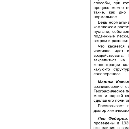
способы, при ко
процесс можно п
такие, как дно
нормальное.
Ведь нормальна
комплексом расти
пустыни, собстве
подвижные пески,
ветром и разносит
Что касается 
частично идет 
воздействовать.
закрепиться на
концентрации со
какую-то структ
солепереноса.
Марина Каты
возникновению е
Географическое п
мест и жаркий кл
сделав его полиго
Рассказывает 
доктор химических
Лев Федоров:
проведены в 193
экспедиция с сам