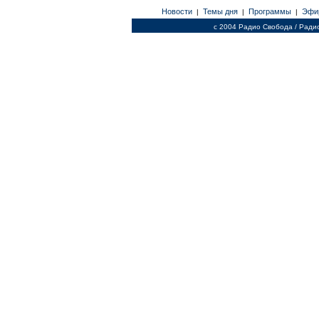
Новости
Темы дня
Программы
Эфи
|
|
|
c 2004 Радио Свобода / Ради