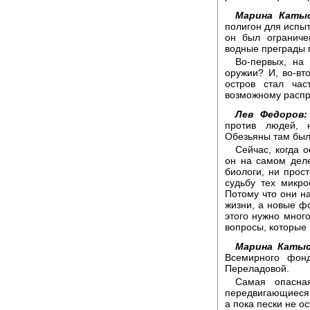
Марина Катыс
полигон для испыт
он был ограниче
водные преграды 
Во-первых, на 
оружии? И, во-вто
остров стал час
возможному распр
Лев Федоров:
против людей, 
Обезьяны там был
Сейчас, когда 
он на самом деле
биологи, ни прос
судьбу тех микро
Потому что они н
жизни, а новые фо
этого нужно мног
вопросы, которые
Марина Катыс
Всемирного фон
Переладовой.
Самая опасна
передвигающиеся 
а пока пески не о