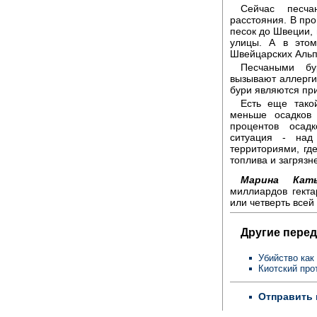
Сейчас песча
расстояния. В пр
песок до Швеции, 
улицы. А в это
Швейцарских Альп
Песчаными бу
вызывают аллерги
бури являются пр
Есть еще тако
меньше осадков
процентов осадк
ситуация - над
территориями, гд
топлива и загряз
Марина Кат
миллиардов гекта
или четверть всей
Другие перед
Убийство как
Киотский про
Отправить 