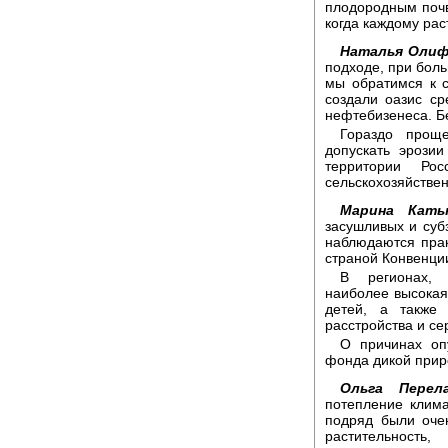
плодородным почв
когда каждому рас
Наталья Олиф
подходе, при боль
мы обратимся к с
создали оазис с
нефтебизенеса. Б
Гораздо прощ
допускать эрози
территории Ро
сельскохозяйствен
Марина Каты
засушливых и суб
наблюдаются прак
страной Конвенци
В регионах, 
наиболее высокая
детей, а также
расстройства и се
О причинах оп
фонда дикой прир
Ольга Перела
потепление клима
подряд были оче
растительность