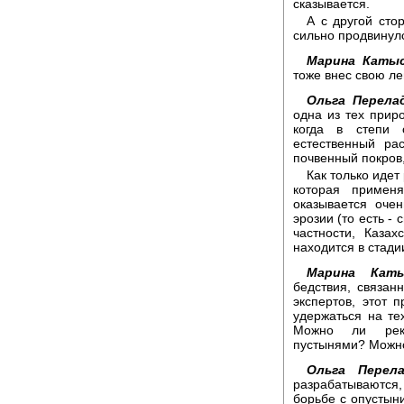
сказывается.
А с другой сто
сильно продвинул
Марина Катыс
тоже внес свою ле
Ольга Перела
одна из тех приро
когда в степи с
естественный ра
почвенный покров
Как только идет
которая примен
оказывается оче
эрозии (то есть -
частности, Каза
находится в стади
Марина Каты
бедствия, связан
экспертов, этот 
удержаться на те
Можно ли реку
пустынями? Можно
Ольга Перела
разрабатываются,
борьбе с опустыни