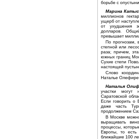
борьбе с опустын
Марина Катыс
миллионов гекта
ущерб от наступл
от ухудшения з
долларов. Общи
превышает миллиа
По прогнозам, 
степной или лесос
раза; причем, эт
южных границ Мос
Сухие степи Пово
настоящей пустын
Слово координ
Наталье Олефире
Наталья Олиф
участки могут 
Саратовской обла
Если говорить о 
даже часть Тур
продолжением Са
В Москве можно
выращивать вин
процессы, которы
Европы, то есть
ближайшие 100 ле