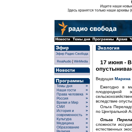
Ищите наши новы
Здесь хранятся только наши архивы (
Эфир Радио Свобода
|
17 июня - 
RealAudio
WinMedia
опустынива
Ведущая
Марина
Темы дня
>
Ежегодно в ми
Наши гости
>
плодородной з
Права человека
>
сельскохозяйст
Россия
>
вследствие опуст
Время и Мир
>
Ольга Перелад
СМИ
>
История и
>
по Центральной А
современность
>
Культура
>
Ольга Перела
Медицина
>
сложности иссуше
Образование
>
естественных экос
Религия
>