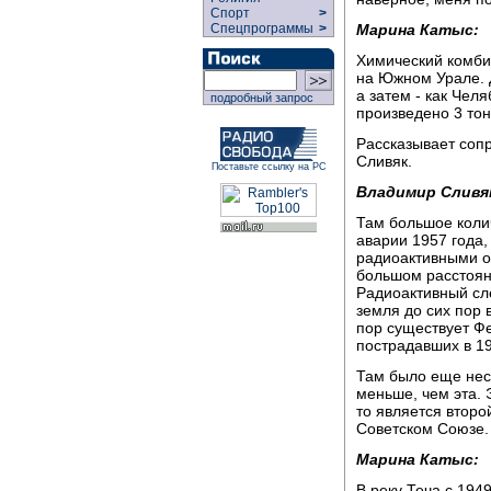
Спорт
>
Марина Катыс:
Спецпрограммы
>
Химический комби
на Южном Урале. Д
а затем - как Чел
подробный запрос
произведено 3 то
Рассказывает соп
Сливяк.
Поставьте ссылку на РС
Владимир Сливя
Там большое колич
аварии 1957 года,
радиоактивными от
большом расстоян
Радиоактивный сле
земля до сих пор 
пор существует Ф
пострадавших в 19
Там было еще нес
меньше, чем эта. 
то является втор
Советском Союзе.
Марина Катыс:
В реку Теча с 194