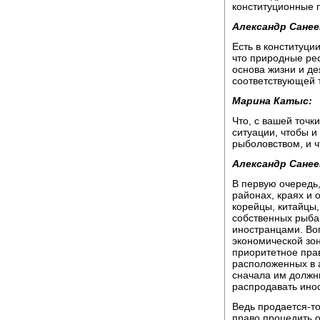
конституционные 
Александр Санее
Есть в конституции
что природные рес
основа жизни и д
соответствующей 
Марина Катыс:
Что, с вашей точк
ситуации, чтобы 
рыболовством, и 
Александр Санее
В первую очередь,
районах, краях и 
корейцы, китайцы,
собственных рыбак
иностранцами. Во
экономической зон
приоритетное пра
расположенных в а
сначала им должн
распродавать инос
Ведь продается-то
право процедить 