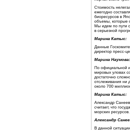
Стоимость нелега
ежегодно составл
биоресурсов в Яп
объемы, которые 
Мы идем по пути 
в серьезной прогр
Марина Катыс:
Данные Госкомитет
директор пресс-ц
Марина Наумова
По официальной и
мировых уловах с
достаточно сложн
отслеживания ни д
около 700 миллио
Марина Катыс:
Александр Санеев
считает, что госу
морских ресурсов.
Александр Санее
В данной ситуации