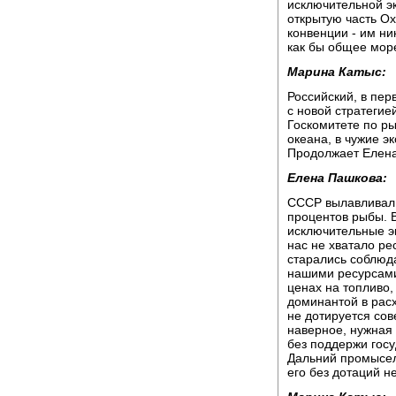
исключительной э
открытую часть Ох
конвенции - им ни
как бы общее мор
Марина Катыс:
Российский, в пер
с новой стратегие
Госкомитете по ры
океана, в чужие э
Продолжает Елена
Елена Пашкова:
СССР вылавливал в
процентов рыбы. В
исключительные эк
нас не хватало ре
старались соблюд
нашими ресурсами.
ценах на топливо,
доминантой в расх
не дотируется сов
наверное, нужная 
без поддержи госу
Дальний промысел 
его без дотаций н