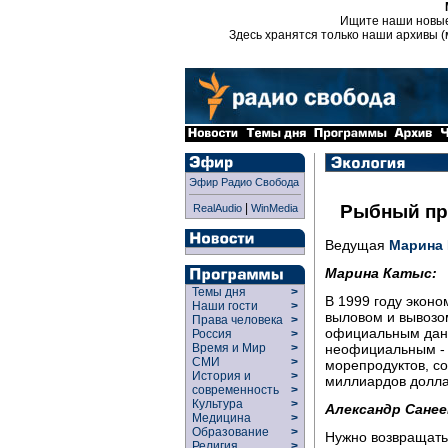
Ищите наши новы
Здесь хранятся только наши архивы (
Эфир Радио Свобода
|
Рыбный пр
RealAudio
WinMedia
Ведущая
Марина
Марина Катыс:
Темы дня
>
В 1999 году экон
Наши гости
>
выловом и вывозо
Права человека
>
официальным данн
Россия
>
неофициальным -
Время и Мир
>
СМИ
>
морепродуктов, со
История и
>
миллиардов доллар
современность
>
Культура
>
Александр Санее
Медицина
>
Образование
>
Нужно возвращатьс
Религия
>