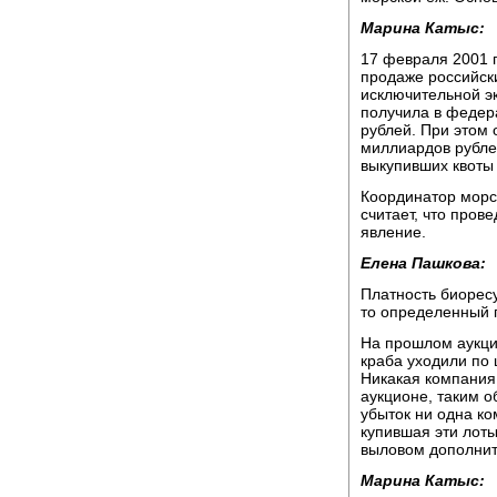
Марина Катыс:
17 февраля 2001 
продаже российск
исключительной эк
получила в федер
рублей. При этом 
миллиардов рублей
выкупивших квоты 
Координатор морс
считает, что пров
явление.
Елена Пашкова:
Платность биоресу
то определенный 
На прошлом аукци
краба уходили по
Никакая компания 
аукционе, таким о
убыток ни одна ко
купившая эти лоты
выловом дополнит
Марина Катыс: