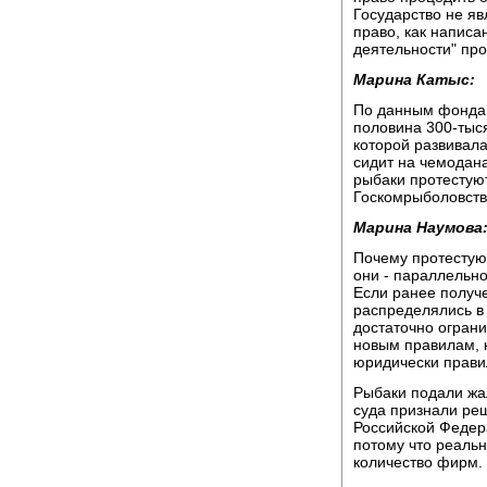
Государство не яв
право, как написа
деятельности" про
Марина Катыс:
По данным фонда 
половина 300-тыс
которой развивала
сидит на чемодана
рыбаки протестуют
Госкомрыболовств
Марина Наумова
Почему протестую
они - параллельн
Если ранее получе
распределялись в
достаточно ограни
новым правилам, 
юридически прави
Рыбаки подали жал
суда признали ре
Российской Федер
потому что реаль
количество фирм.