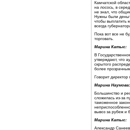
Камчатской облас
на лосось, в сере
не знал, что общи
Нужны были деньги
чтобы выплатить к
всегда губернатор
Пока вот все не б
торговать.
Марина Катыс:
В Государственно
утверждают, что а
скрытого распреде
более прозрачным
Говорит директор
Марина Наумова
Большинство и рес
сложилась из-за п
таможенное законо
неприспособленно
вывоз за рубеж и б
Марина Катыс:
Александр Санеев