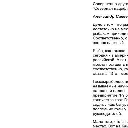
Совершенно друго
"Северная пацифи
Александр Санее
Дело в том, что р
достаточно на мес
рыбакам приходитс
Соответственно, о
вопрос сложный.
Рыба, как таковая
сегодня - в америк
российской. А вот 
можно поставить н
соответственно, г
сказать: "Это - мое
Госкомрыболовство
называемые научн
направо и налево 
предприятие "Рыб
количество квот. 
сидят, лишь бы урв
последние годы у
руководителей.
Мало того, что в 
местах. Вот на Ка