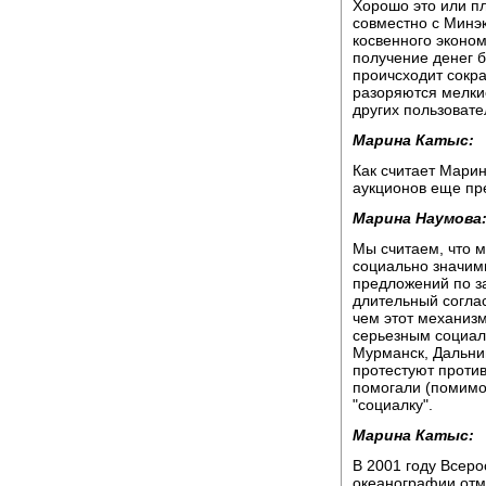
Хорошо это или п
совместно с Минэ
косвенного эконо
получение денег б
проичсходит сокра
разоряются мелки
других пользовате
Марина Катыс:
Как считает Мари
аукционов еще пр
Марина Наумова
Мы считаем, что 
социально значимы
предложений по з
длительный согла
чем этот механизм
серьезным социаль
Мурманск, Дальний
протестуют против
помогали (помимо 
"социалку".
Марина Катыс:
В 2001 году Всеро
океанографии отм