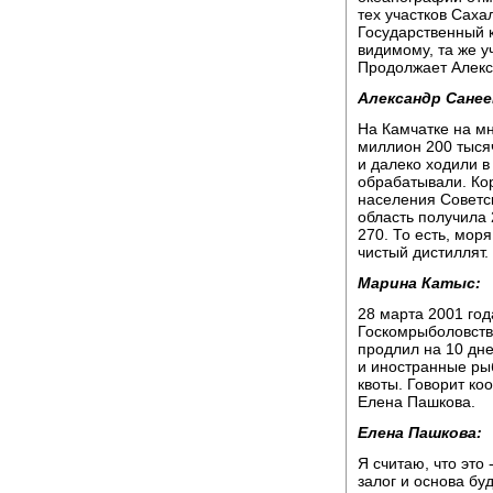
тех участков Саха
Государственный 
видимому, та же у
Продолжает Алекс
Александр Санее
На Камчатке на мн
миллион 200 тысяч
и далеко ходили в
обрабатывали. Кор
населения Советск
область получила 
270. То есть, моря
чистый дистиллят.
Марина Катыс:
28 марта 2001 год
Госкомрыболовства
продлил на 10 дне
и иностранные ры
квоты. Говорит ко
Елена Пашкова.
Елена Пашкова:
Я считаю, что это 
залог и основа бу