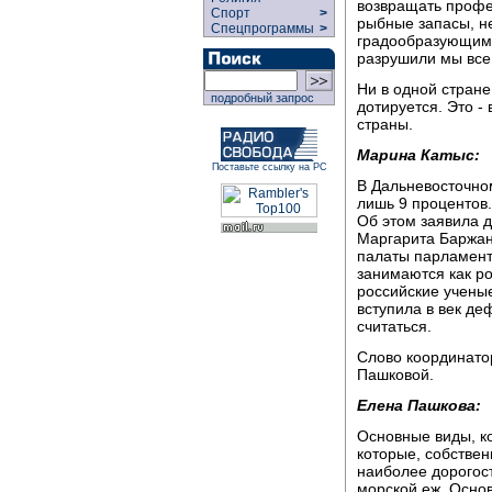
возвращать профе
Спорт
>
рыбные запасы, не
Спецпрограммы
>
градообразующим 
разрушили мы все.
Ни в одной стран
подробный запрос
дотируется. Это -
страны.
Марина Катыс:
Поставьте ссылку на РС
В Дальневосточно
лишь 9 процентов.
Об этом заявила д
Маргарита Баржан
палаты парламента
занимаются как ро
российские ученые
вступила в век де
считаться.
Слово координато
Пашковой.
Елена Пашкова:
Основные виды, к
которые, собствен
наиболее дорогост
морской еж. Основ