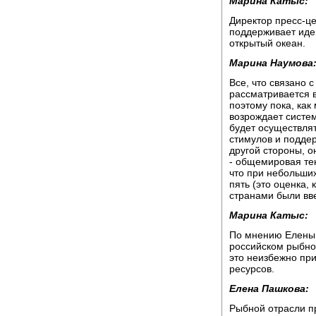
Марина Катыс:
Директор пресс-ц
поддерживает иде
открытый океан.
Марина Наумова
Все, что связано 
рассматривается 
поэтому пока, как
возрождает систем
будет осуществлят
стимулов и подде
другой стороны, о
- общемировая тен
что при небольших
пять (это оценка,
странами были вв
Марина Катыс:
По мнению Елены 
российском рыбно
это неизбежно пр
ресурсов.
Елена Пашкова:
Рыбной отрасли пр