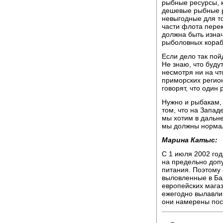
рыбные ресурсы, 
дешевые рыбные р
невыгодные для то
части флота перек
должна быть изнач
рыболовных корабл
Если дело так пой
Не знаю, что буду
несмотря ни на ч
приморских регио
говорят, что один
Нужно и рыбакам,
том, что на Запад
мы хотим в дальн
мы должны нормал
Марина Катыс:
С 1 июля 2002 го
на предельно доп
питания. Поэтому 
выловленные в Ба
европейских мага
ежегодно вылавли
они намерены пос