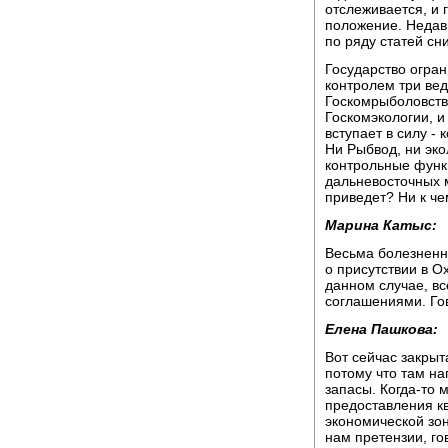
отслеживается, и 
положение. Недав
по ряду статей сн
Государство огран
контролем три ве
Госкомрыболовств
Госкомэкологии, и 
вступает в силу -
Ни Рыбвод, ни эко
контрольные функ
дальневосточных 
приведет? Ни к ч
Марина Катыс:
Весьма болезненн
о присутствии в О
данном случае, в
соглашениями. Го
Елена Пашкова:
Вот сейчас закрыт
потому что там н
запасы. Когда-то 
предоставления к
экономической зон
нам претензии, го