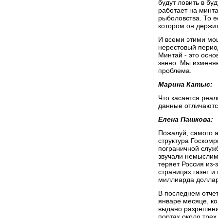
будут ловить в бу
работает на минта
рыболовства. То ес
котором он держит
И всеми этими мо
нерестовый период
Минтай - это осн
звено. Мы изменя
проблема.
Марина Катыс:
Что касается реал
данные отличаютс
Елена Пашкова:
Пожалуй, самого а
структура Госком
пограничной служб
звучали немыслим
теряет Россия из-
страницах газет и
миллиарда долларо
В последнем отчет
январе месяце, ко
выдано разрешени
портах около трех