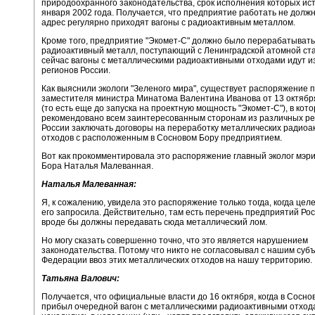
природоохранного законодательства, срок исполнения которых ист
января 2002 года. Получается, что предприятие работать не должно
адрес регулярно приходят вагоны с радиоактивным металлом.
Кроме того, предприятие "Экомет-С" должно было перерабатывать
радиоактивный металл, поступающий с Ленинградской атомной ста
сейчас вагоны с металлическими радиоактивными отходами идут и
регионов России.
Как выяснили экологи "Зеленого мира", существует распоряжение 
заместителя министра Минатома Валентина Иванова от 13 октябр
(то есть еще до запуска на проектную мощность "Экомет-С"), в кот
рекомендовано всем заинтересованным сторонам из различных ре
России заключать договоры на переработку металлических радиоа
отходов с расположенным в Сосновом Бору предприятием.
Вот как прокомментировала это распоряжение главный эколог мэр
Бора Наталья Малеванная.
Наталья Малеванная:
Я, к сожалению, увидела это распоряжение только тогда, когда це
его запросила. Действительно, там есть перечень предприятий Рос
вроде бы должны передавать сюда металлический лом.
Но могу сказать совершенно точно, что это является нарушением
законодательства. Потому что никто не согласовывал с нашим суб
Федерации ввоз этих металлических отходов на нашу территорию.
Татьяна Валович:
Получается, что официальные власти до 16 октября, когда в Сосно
прибыл очередной вагон с металлическими радиоактивными отход