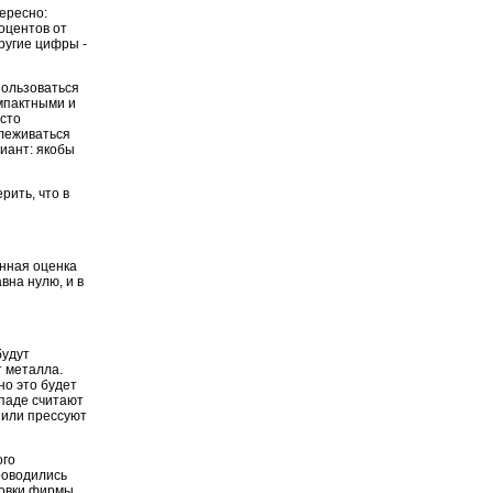
ересно:
оцентов от
ругие цифры -
пользоваться
омпактными и
осто
ылеживаться
иант: якобы
рить, что в
енная оценка
вна нулю, и в
будут
т металла.
но это будет
ападе считают
 или прессуют
ого
проводились
новки фирмы