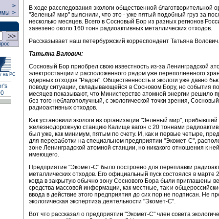
>
В ходе расследования экологи общественной благотворительной о
ммы
>
"Зеленый мир" выяснили, что это - уже пятый подобный груз за по
несколько месяцев. Всего в Сосновый Бор из разных регионов Рос
завезено около 160 тонн радиоактивных металлических отходов.
Рассказывает наш петербуржский корреспондент Татьяна Волович
прос
Татьяна Валович:
Сосновый Бор приобрел свою известность из-за Ленинградской ат
электростанции и расположенного рядом уже переполненного хр
у на РС
ядерных отходов "Радон". Общественность и экологи уже давно бью
поводу ситуации, складывающейся в Сосновом Бору, но события п
месяцев показывают, что Министерство атомной энергии решило п
без того неблагополучный, с экологической точки зрения, Сосновый
радиоактивных отходов.
Как установили экологи из организации "Зеленый мир", прибывший 
железнодорожную станцию Калище вагон с 20 тоннами радиоактив
был уже, как минимум, пятым по счету. И, как и первые четыре, пр
для переработки на специальном предприятии "Экомет-С", распол
зоне Ленинградской атомной станции, но никакого отношения к ней
имеющего.
Предприятие "Экомет-С" было построено для переплавки радиоак
металлических отходов. Его официальный пуск состоялся в марте 2
когда в закрытую обычно зону Соснового Бора были приглашены в
средства массовой информации, как местные, так и общероссийски
ввода в действие этого предприятия до сих пор не подписан. Не п
экологическая экспертиза деятельности "Экомет-С".
Вот что рассказал о предприятии "Экомет-С" член совета экологич