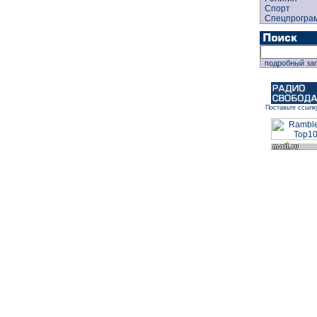
Спорт
Спецпрогра
подробный за
Поставьте ссылк