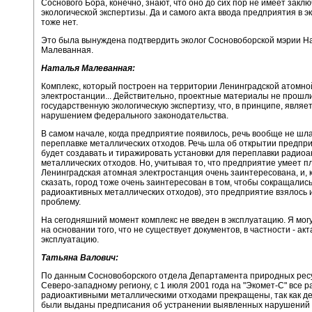
Соснового Бора, конечно, знают, что оно до сих пор не имеет закл
экологической экспертизы. Да и самого акта ввода предприятия в 
тоже нет.
Это была вынуждена подтвердить эколог Сосновоборской мэрии Н
Малеванная.
Наталья Малеванная:
Комплекс, который построен на территории Ленинградской атомно
электростанции... Действительно, проектные материалы не прошл
государственную экологическую экспертизу, что, в принципе, являе
нарушением федерального законодательства.
В самом начале, когда предприятие появилось, речь вообще не шла
переплавке металлических отходов. Речь шла об открытии предпри
будет создавать и тиражировать установки для переплавки радио
металлических отходов. Но, учитывая то, что предприятие умеет пл
Ленинградская атомная электростанция очень заинтересована, и, 
сказать, город тоже очень заинтересован в том, чтобы сокращали
радиоактивных металлических отходов), это предприятие взялось и
проблему.
На сегодняшний момент комплекс не введен в эксплуатацию. Я могу
на основании того, что не существует документов, в частности - акт
эксплуатацию.
Татьяна Валович:
По данным Сосновоборского отдела Департамента природных рес
Северо-западному региону, с 1 июля 2001 года на "Экомет-С" все р
радиоактивными металлическими отходами прекращены, так как 
были выданы предписания об устранении выявленных нарушений