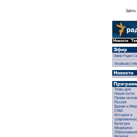
Здесь 
Эфир Радио С
|
RealAudio
Wi
Темы дня
Наши гости
Права чело
Россия
Время и Ми
СМИ
История и
современно
Культура
Медицина
Образован
Религия