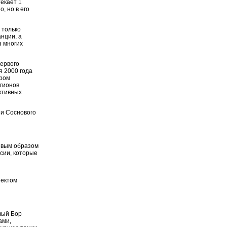
екает 1
, но в его
 только
нции, а
з многих
первого
я 2000 года
ором
гионов
ктивных
ии Соснового
левым образом
сии, которые
ъектом
вый Бор
ами,