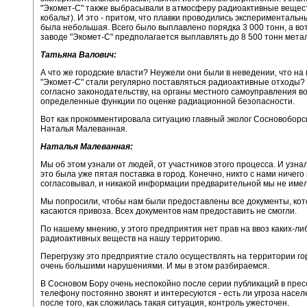
"Экомет-С" также выбрасывали в атмосферу радиоактивные вещест
кобальт). И это - притом, что плавки проводились эксперименталь
была небольшая. Всего было выплавлено порядка 3 000 тонн, а вот
заводе "Экомет-С" предполагается выплавлять до 8 500 тонн мета
Татьяна Валович:
А что же городские власти? Неужели они были в неведении, что на
"Экомет-С" стали регулярно поставляться радиоактивные отходы? 
согласно законодательству, на органы местного самоуправления 
определенные функции по оценке радиационной безопасности.
Вот как прокомментировала ситуацию главный эколог Сосновоборс
Наталья Малеванная.
Наталья Малеванная:
Мы об этом узнали от людей, от участников этого процесса. И узнал
это была уже пятая поставка в город. Конечно, никто с нами ничего
согласовывал, и никакой информации предварительной мы не имел
Мы попросили, чтобы нам были предоставлены все документы, ко
касаются привоза. Всех документов нам предоставить не смогли.
По нашему мнению, у этого предприятия нет прав на ввоз каких-ли
радиоактивных веществ на нашу территорию.
Перегрузку это предприятие стало осуществлять на территории гор
очень большими нарушениями. И мы в этом разбираемся.
В Сосновом Бору очень неспокойно после серии публикаций в прес
телефону постоянно звонят и интересуются - есть ли угроза насел
после того, как сложилась такая ситуация, контроль ужесточен.