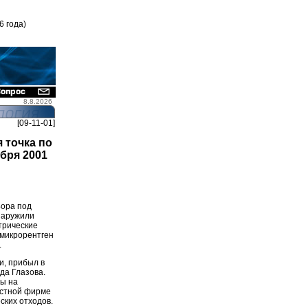
6 года)
8.8.2026
[09-11-01]
 точка по
бря 2001
Бора под
наружили
трические
 микрорентген
.
и, прибыл в
да Глазова.
бы на
астной фирме
ских отходов.