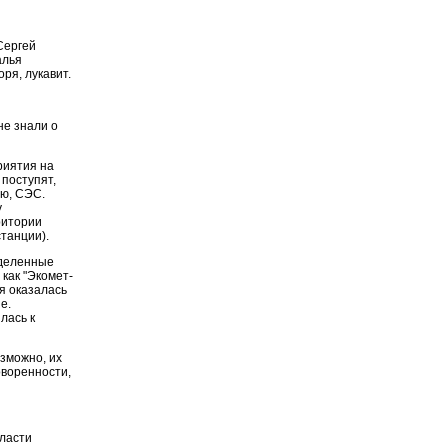
Сергей
алья
ря, лукавит.
не знали о
риятия на
 поступят,
ью, СЭС.
у
ритории
танции).
еделенные
как "Экомет-
я оказалась
е.
лась к
озможно, их
оворенности,
власти