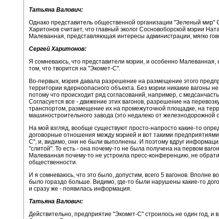
Татьяна Валович:
Однако представитель общественной организации "Зеленый мир" 
Харитонов считает, что главный эколог Сосновоборской мэрии Нат
Малеванная, представляющая интересы администрации, мягко гово
Сергей Харитонов:
Я сомневаюсь, что представители мэрии, и особенно Малеванная, 
том, что творится на "Экомет-С".
Во-первых, мэрия давала разрешение на размещение этого предп
территории ядерноопасного объекта. Без мэрии никакие вагоны не
потому что происходит ряд согласований, например, с медсанчаст
Согласуется все - движение этих вагонов, разрешение на перевозк
транспортом, размещение их на промежуточной площадке, на тер
машиностроительного завода (это недалеко от железнодорожной с
На мой взгляд, вообще существуют просто-напросто какие-то опр
договорные отношения между мэрией и вот такими предприятиями 
С", и, видимо, они не были выполнены. И поэтому вдруг информаци
"слитой". То есть - она почему-то не была получена на первом вагон
Малеванная почему-то не устроила пресс-конференцию, не обрати
общественности.
И я сомневаюсь, что это было, допустим, всего 5 вагонов. Вполне в
было гораздо больше. Видимо, где-то были нарушены какие-то дог
и сразу же - появилась информация.
Татьяна Валович:
Действительно, предприятие "Экомет-С" строилось не один год, и 