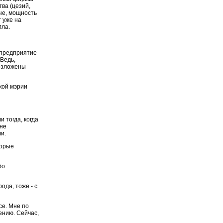
ва (цезий,
ные, мощность
 уже на
лла.
 предприятие
Ведь,
возложены
кой мэрии
и тогда, когда
 не
и.
торые
бо
ода, тоже - с
се. Мне по
ению. Сейчас,