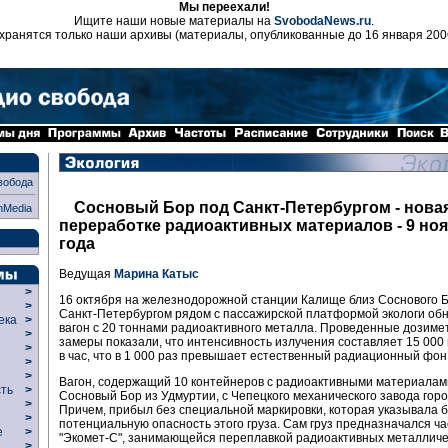
Мы переехали!
Ищите наши новые материалы на
SvobodaNews.ru
.
хранятся только наши архивы (материалы, опубликованные до 16 января 200
вобода
Сосновый Бор под Санкт-Петербургом - новая
nMedia
переработке радиоактивных материалов - 9 ноя
года
Ведущая
Марина Катыс
>
16 октября на железнодорожной станции Калище близ Соснового 
>
Санкт-Петербургом рядом с пассажирской платформой экологи об
века
>
вагон с 20 тоннами радиоактивного металла. Проведенные дозиме
>
замеры показали, что интенсивность излучения составляет 15 000
р
>
в час, что в 1 000 раз превышает естественный радиационный фон
>
>
Вагон, содержащий 10 контейнеров с радиоактивными материалам
сть
>
Сосновый Бор из Удмуртии, с Чепецкого механического завода горо
>
Причем, прибыл без специальной маркировки, которая указывала 
>
потенциальную опасность этого груза. Сам груз предназначался ч
ие
>
"Экомет-С", занимающейся переплавкой радиоактивных металличе
>