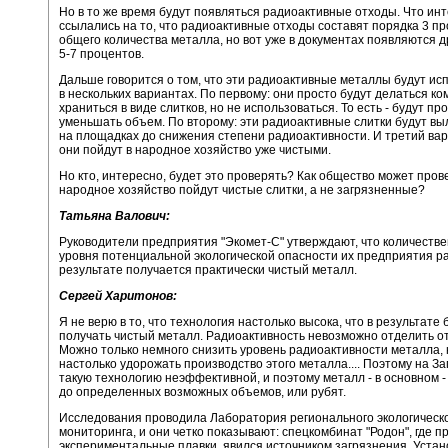
Но в то же время будут появляться радиоактивные отходы. Что инт
ссылались на то, что радиоактивные отходы составят порядка 3 пр
общего количества металла, но вот уже в документах появляются д
5-7 процентов.
Дальше говорится о том, что эти радиоактивные металлы будут ис
в нескольких вариантах. По первому: они просто будут делаться к
храниться в виде слитков, но не использоваться. То есть - будут пр
уменьшать объем. По второму: эти радиоактивные слитки будут в
на площадках до снижения степени радиоактивности. И третий вар
они пойдут в народное хозяйство уже чистыми.
Но кто, интересно, будет это проверять? Как общество может прове
народное хозяйство пойдут чистые слитки, а не загрязненные?
Татьяна Валович:
Руководители предприятия "Экомет-С" утверждают, что количеств
уровня потенциальной экологической опасности их предприятия ра
результате получается практически чистый металл.
Сергей Харитонов:
Я не верю в то, что технология настолько высока, что в результате 
получать чистый металл. Радиоактивность невозможно отделить о
Можно только немного снизить уровень радиоактивности металла, 
настолько удорожать производство этого металла.... Поэтому на З
такую технологию неэффективной, и поэтому металл - в основном -
до определенных возможных объемов, или рубят.
Исследования проводила Лаборатория регионального экологическ
мониторинга, и они четко показывают: спецкомбинат "Родон", где 
экспериментальные плавки, явился источником загрязнения. Уста