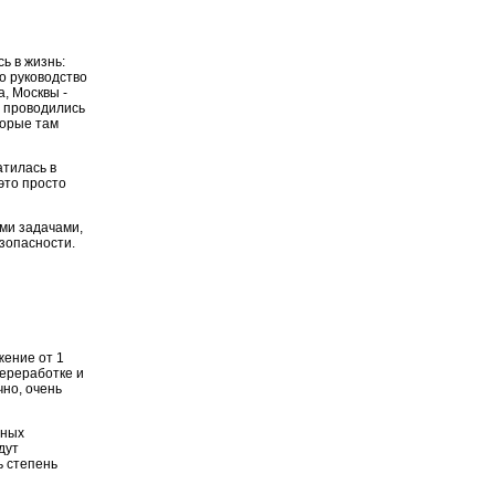
ь в жизнь:
о руководство
, Москвы -
я проводились
торые там
тилась в
это просто
ми задачами,
езопасности.
жение от 1
переработке и
но, очень
вных
дут
ь степень