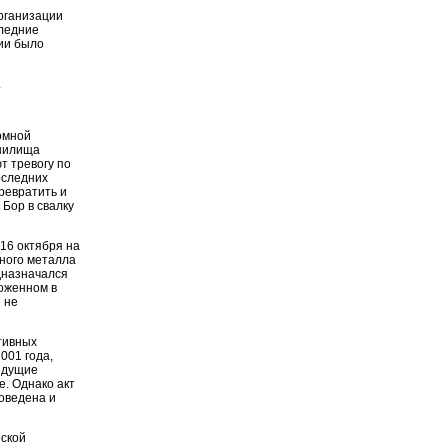
рганизации
следние
сии было
.
омной
анилища
т тревогу по
оследних
ревратить и
 Бор в свалку
16 октября на
ного металла
едназначался
оженном в
 не
тивных
001 года,
едущие
е. Однако акт
роведена и
еской