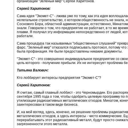
организации "Зеленый мир" Сергей Харитонов.
Сергей Харитонов:
Сама идея "Экомет-С" - лжива уже по тому, как эта идея воплощалас
нелегальное строительство, о котором общественность не знала, н
Соснового Бора, областной администрации, естественно, Минатома
знали. Говорили о том, что предприятие не работает, в то же врем
плавки. Я получал эту информацию непосредственно от людей, ко
работали.
Сама процедура так называемых "общественных слушаний" превра
фарс. "Зеленый мир" отказался подписывать протокол, потому что 
была профанация. Не были предоставлены никакие документы.
"Экомет-С" - это совершенно индивидуальное предприятие со свои
цель которого - получение прибыли. Их не интересует проблема б
Татьяна Валович:
Кто лоббирует интересы предприятия "Экомет-С"?
Сергей Харитонов:
Я считаю, самый главный лоббист - это Черномырдин. Его распоря
сентября 1995 года о том, чтобы одобрить целевую программу по 
утилизации радиоактивных металлических отходов. Минатом, конеч
заинтересован в таком виде бизнеса.
И, на мой взгляд, здесь, конечно, не решение проблемы радиоакти
металлических отходов, а здесь интересы - чисто коммерческие. Бу
перерабатывать этот радиоактивный металл, будут просто снижат
загрязненности этого металла.