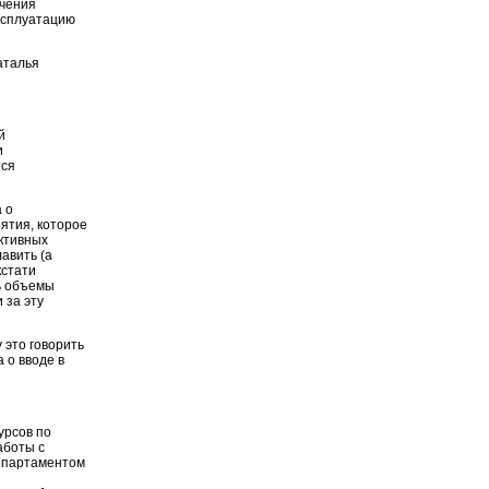
ючения
эксплуатацию
аталья
й
и
тся
 о
ятия, которое
активных
авить (а
кстати
сь объемы
 за эту
 это говорить
а о вводе в
урсов по
аботы с
департаментом