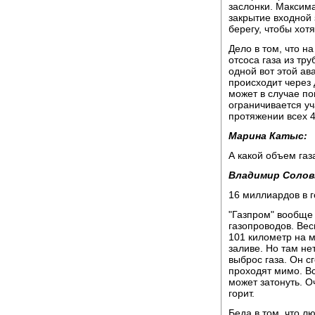
заслонки. Максима
закрытие входной 
берегу, чтобы хотя
Дело в том, что н
отсоса газа из тр
одной вот этой ав
происходит через 
может в случае п
ограничивается уч
протяжении всех 
Марина Катыс:
А какой объем газ
Владимир Солов
16 миллиардов в г
"Газпром" вообще
газопроводов. Вес
101 километр на 
заливе. Но там не
выброс газа. Он с
проходят мимо. В
может затонуть. О
горит.
Беда в том, что л