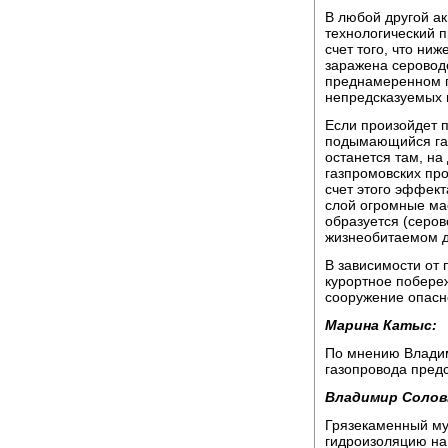
В любой другой ак
технологический п
счет того, что ни
заражена серовод
преднамеренном п
непредсказуемых 
Если произойдет п
подымающийся газ 
останется там, на
газпромовских про
счет этого эффект
слой огромные ма
образуется (серов
жизнеобитаемом дв
В зависимости от 
курортное побереж
сооружение опасно
Марина Катыс:
По мнению Владим
газопровода пред
Владимир Солов
Грязекаменный му
гидроизоляцию на 