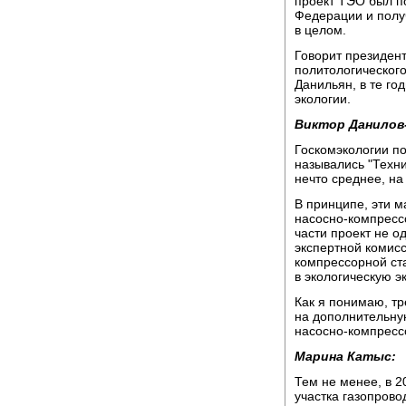
проект ТЭО был п
Федерации и полу
в целом.
Говорит президен
политологическог
Данильян, в те го
экологии.
Виктор Данилов
Госкомэкологии по
назывались "Техни
нечто среднее, н
В принципе, эти 
насосно-компресс
части проект не о
экспертной комисс
компрессорной ст
в экологическую э
Как я понимаю, т
на дополнительну
насосно-компресс
Марина Катыс:
Тем не менее, в 2
участка газопрово