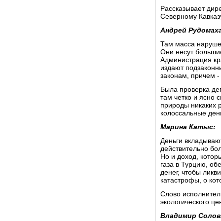
Рассказывает дир
Северному Кавказ
Андрей Рудомаха
Там масса нарушен
Они несут большие
Администрация кр
издают подзаконн
законам, причем -
Была проверка де
там четко и ясно 
природы никаких р
колоссальные ден
Марина Катыс:
Деньги вкладывают
действительно бо
Но и доход, котор
газа в Турцию, об
денег, чтобы ликв
катастрофы, о кот
Слово исполнител
экологического ц
Владимир Солов