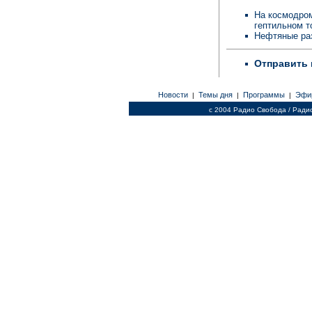
На космодром
гептильном т
Нефтяные ра
Отправить 
Новости
Темы дня
Программы
Эфи
|
|
|
c 2004 Радио Свобода / Ради