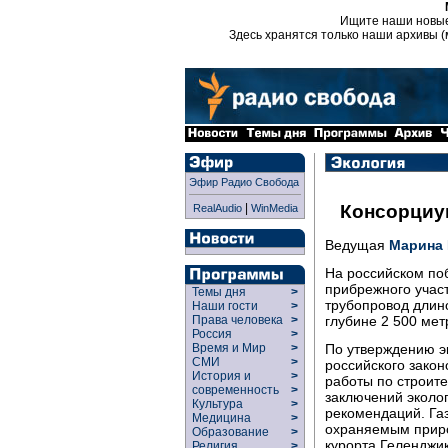
Ищите наши новы
Здесь хранятся только наши архивы (
Эфир Радио Свобода
|
Консорциу
RealAudio
WinMedia
Ведущая
Марина
На российском по
прибрежного участ
Темы дня
>
трубопровод длин
Наши гости
>
глубине 2 500 мет
Права человека
>
Россия
>
По утверждению э
Время и Мир
>
СМИ
>
российского закон
История и
>
работы по строит
современность
>
заключений эколог
Культура
>
рекомендаций. Газ
Медицина
>
охраняемым приро
Образование
>
курорта Геленджик
Религия
>