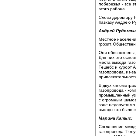
побережья - все э
этого района.
Слово директору 
Кавказу Андрею Р
Андрей Рудомаха
Местное населени
грозит. Обществе
Они обеспокоены, 
Для них это основ
места выхода газ
Тешебс и курорт А
газопровода, из-за
привлекательность
В двух километрах
газопровода - ком
промышленный узе
с огромным шумов
зоне недопустимо 
выгоды это было с
Марина Катыс:
Соглашение между
газопровода "Голу