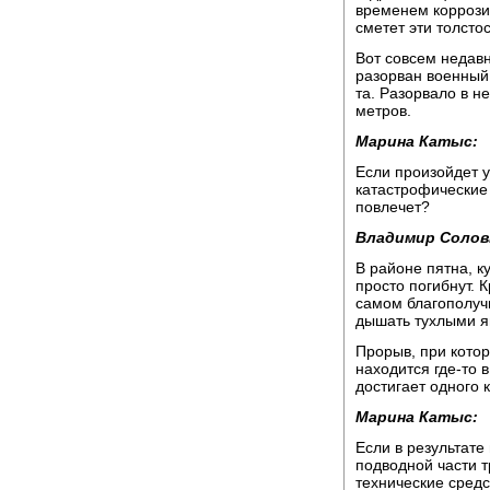
временем коррозии
сметет эти толсто
Вот совсем недавн
разорван военный 
та. Разорвало в н
метров.
Марина Катыс:
Если произойдет у
катастрофические
повлечет?
Владимир Солов
В районе пятна, к
просто погибнут. 
самом благополуч
дышать тухлыми я
Прорыв, при кото
находится где-то 
достигает одного 
Марина Катыс:
Если в результат
подводной части т
технические средс