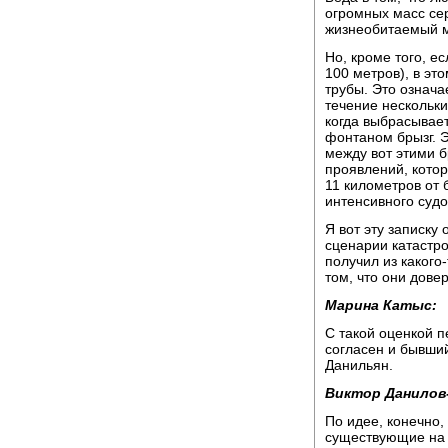
огромных масс се
жизнеобитаемый м
Но, кроме того, е
100 метров), в эт
трубы. Это означа
течение нескольки
когда выбрасывает
фонтаном брызг. Э
между вот этими б
проявлений, котор
11 километров от 
интенсивного судо
Я вот эту записку
сценарии катастр
получил из какого
том, что они дов
Марина Катыс:
С такой оценкой 
согласен и бывши
Данильян.
Виктор Данилов
По идее, конечно,
существующие на э