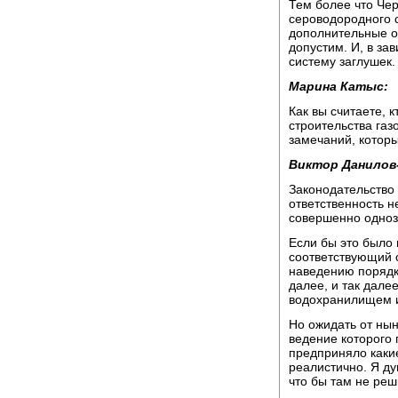
Тем более что Че
сероводородного 
дополнительные о
допустим. И, в за
систему заглушек.
Марина Катыс:
Как вы считаете, 
строительства газо
замечаний, котор
Виктор Данилов
Законодательство 
ответственность нес
совершенно одноз
Если бы это было 
соответствующий 
наведению порядк
далее, и так дале
водохранилищем и
Но ожидать от ны
ведение которого 
предприняло какие
реалистично. Я ду
что бы там не реши