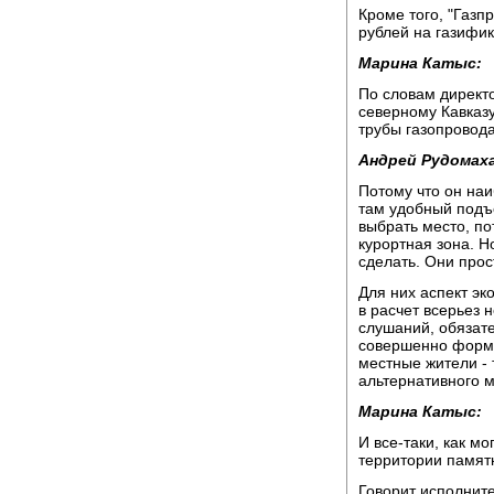
Кроме того, "Газ
рублей на газифи
Марина Катыс:
По словам директ
северному Кавказ
трубы газопровод
Андрей Рудомаха
Потому что он наи
там удобный подъе
выбрать место, по
курортная зона. Н
сделать. Они прос
Для них аспект э
в расчет всерьез
слушаний, обязате
совершенно форма
местные жители -
альтернативного 
Марина Катыс:
И все-таки, как м
территории памят
Говорит исполнит