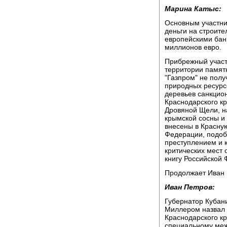
Марина Катыс:
Основным участник
деньги на строит
европейскими бан
миллионов евро.
Прибрежный участ
территории памят
"Газпром" не полу
природных ресурсо
деревьев санкцио
Краснодарского кр
Дровяной Щели, н
крымской сосны и
внесены в Красную
Федерации, подоб
преступлением и 
критических мест 
книгу Российской 
Продолжает Иван 
Иван Петров:
Губернатор Кубани
Миллером назвал п
Краснодарского кр
специальному меж