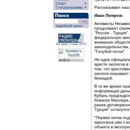
Спорт
>
Рассказывает наш
Спецпрограммы
>
Иван Петров:
Активисты Незави
подробный запрос
продолжают серию
"Россия - Турция"
федеральную автот
внимание обществ
Поставьте ссылку на РС
законодательства,
"Голубой поток".
Ни одна официаль
аресте экологов в
том, что арестов
экологи называю
блокадой.
В то же время пра
информации даны 
Кубань председат
Алексея Миллера.
ранее договоренно
Турция" останутс
"Первая нитка под
закончена уже к ко
объекта в эксплуа