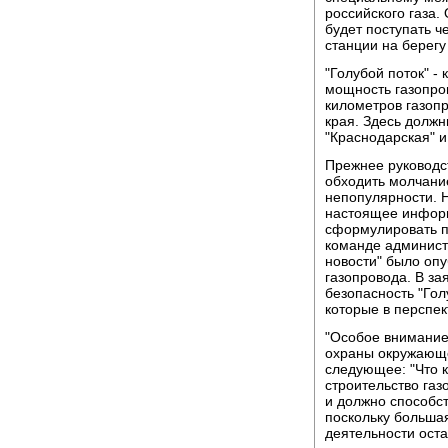
российского газа.
будет поступать ч
станции на берегу
"Голубой поток" -
мощность газопров
километров газоп
края. Здесь долж
"Краснодарская" и
Прежнее руководс
обходить молчание
непопулярности. Н
настоящее информ
сформулировать п
команде админист
новости" было оп
газопровода. В за
безопасность "Гол
которые в перспек
"Особое внимание,
охраны окружающе
следующее: "Что к
строительство га
и должно способс
поскольку большая
деятельности оста