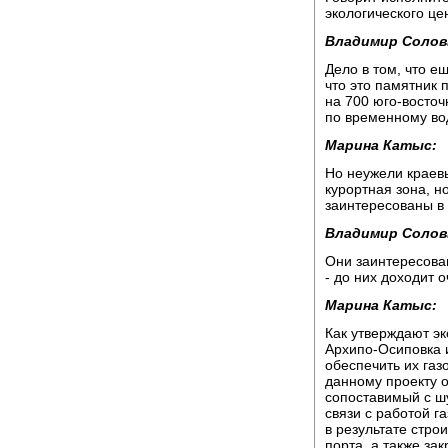
экологического ц
Владимир Солов
Дело в том, что е
что это памятник 
на 700 юго-восточ
по временному вод
Марина Катыс:
Но неужели краевы
курортная зона, н
заинтересованы в
Владимир Солов
Они заинтересован
- до них доходит о
Марина Катыс:
Как утверждают эк
Архипо-Осиповка 
обеспечить их газ
данному проекту 
сопоставимый с ш
связи с работой 
в результате стро
порта, а также за