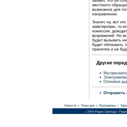
заявил, что он со
жестокого обраще
возможное для тог
направлении.
Значит, ну, вот эт
заветирован, то е
комиссия, доводит 
возражений. Но все
будет вызывать ни 
будет обязывать. 
принятии и не буд
Другие перед
Мусоросжига
Электромоби
Озоновые ды
Отправить 
Новости
Темы дня
Программы
Эфи
|
|
|
c 2004 Радио Свобода / Ради