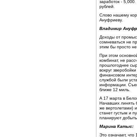
заработок - 5,000
рублей.
Слово нашему кор
Ануфриеву.
Владимир Ануфр
Доходы от промысл
сомневаться не п
этим бы просто не
При этом основной
комбинат, не рас
прошлогоднее сырь
вокруг зверобойки
финансовом интер
службой были уст
информации. Съемк
ближе 12 миль.
А 17 марта в Бел
Начавших линять б
же вертолетами) и
станет густым и п
планируют добыть
Марина Катыс:
Это означает, что