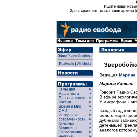
Ищите наши новы
Здесь хранятся только наши архивы (
Эфир Радио Свобода
|
Зверобойк
RealAudio
WinMedia
Ведущая
Марина
Марина Катыс:
Темы дня
>
Говорит Радио Св
Наши гости
>
В эфире экологиче
Права человека
>
У микрофона - ав
Россия
>
Время и Мир
>
Каждый год в конц
СМИ
>
Белого моря проис
История и
>
современность
>
дубинами забиваю
Культура
>
детенышей гренла
Медицина
>
аналогов которому
Образование
>
Религия
>