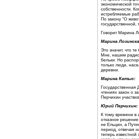
экономической точ
собственности. Ко
истребляемые раб
По закону "О живо
государственной, 
Говорит Марина Л
Марина Лозинска
Это значит, что т
Мне, нашим радио
бельки. Но распо
только люди, нас
деревни.
Марина Катыс:
Государственная Д
чтениях закон о 
Перчихин участвов
Юрий Перчихин:
К тому времени в
отказное решение 
не Ельцин, а Пути
период, отвечая н
теперь известной