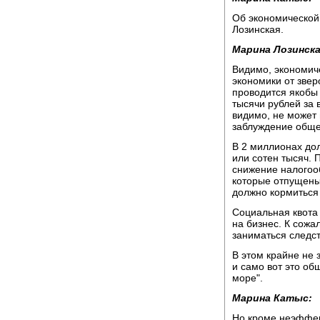
Об экономической
Лозинская.
Марина Лозинска
Видимо, экономиче
экономики от звер
проводится якобы 
тысячи рублей за в
видимо, не может н
заблуждение общес
В 2 миллионах до
или сотен тысяч. 
снижение налогооб
которые отпущены
должно кормиться 
Социальная квота
на бизнес. К сожа
заниматься следст
В этом крайне не 
и само вот это об
море".
Марина Катыс:
Но кроме неэффек