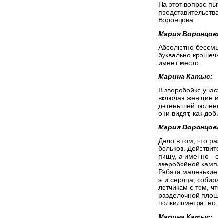
На этот вопрос пы
представительств
Воронцова.
Мария Воронцов
Абсолютно бессмы
буквально крошечн
имеет место.
Марина Катыс:
В зверобойке учас
включая женщин и 
детенышей тюленей
они видят, как до
Мария Воронцов
Дело в том, что ра
бельков. Действит
пищу, а именно - 
зверобойной кампа
Ребята маленькие
эти сердца, собир
летчикам с тем, ч
разделочной площа
полкилометра, но,
Марина Катыс: