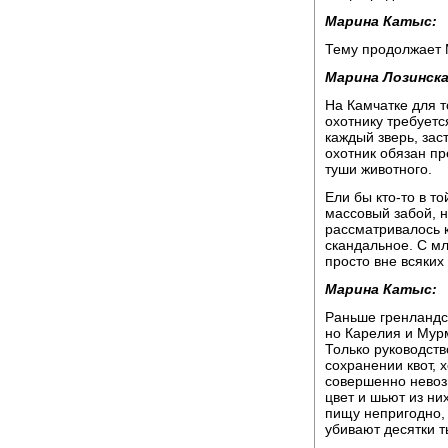
Марина Катыс:
Тему продолжает 
Марина Лозинска
На Камчатке для т
охотнику требуетс
каждый зверь, зас
охотник обязан пр
туши животного.
Ели бы кто-то в т
массовый забой, н
рассматривалось к
скандальное. С м
просто вне всяки
Марина Катыс:
Раньше гренландск
но Карелия и Мурм
Только руководств
сохранении квот, 
совершенно невоз
цвет и шьют из ни
пищу непригодно, 
убивают десятки 