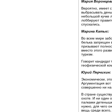
Мария Воронцов
Вероятно, имеет с
выбрасывать деньг
небольшой кучке л
лоббируют правит
спускались.
Марина Катыс:
Во всем мире заб
белька запрещен в
призывают полнос
вместо этого разв
туризм.
Говорит кандидат 
геофизической ко
Юрий Перчихин:
Экономически, эт
Аргументация вот 
совершенно ни на 
В стране существу
охоте. И ни один 
палками детенышей
нужно, для чего о
вещь среди всего,