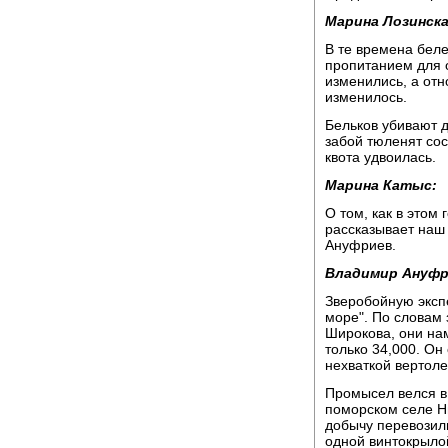
Марина Лозинска
В те времена бел
пропитанием для 
изменились, а от
изменилось.
Бельков убивают д
забой тюленят сос
квота удвоилась.
Марина Катыс:
О том, как в этом
рассказывает наш
Ануфриев.
Владимир Ануфр
Зверобойную эксп
море". По словам
Широкова, они нам
только 34,000. Он
нехваткой вертоле
Промысел велся в 
поморском селе Н
добычу перевозили
одной винтокрыло