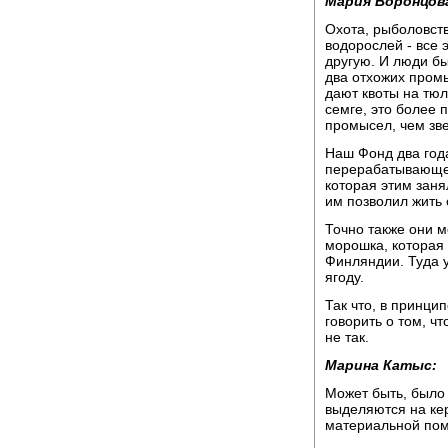
Мария Воронцов
Охота, рыболовст
водорослей - все 
другую. И люди бы
два отхожих промы
дают квоты на тюл
семге, это более 
промысел, чем зв
Наш Фонд два год
перерабатывающее
которая этим заня
им позволил жить 
Точно также они м
морошка, которая
Финляндии. Туда у
ягоду.
Так что, в принци
говорить о том, ч
не так.
Марина Катыс:
Может быть, было 
выделяются на кер
материальной по