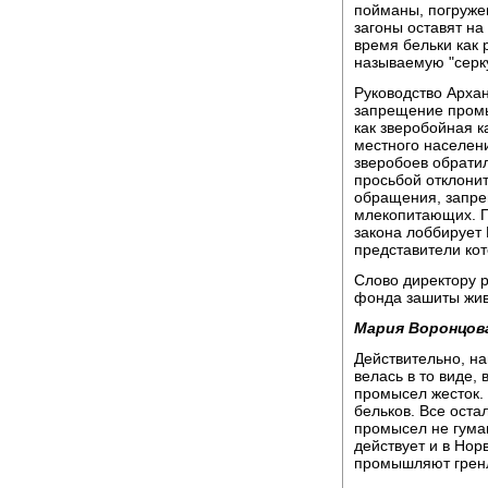
пойманы, погружен
загоны оставят на
время бельки как 
называемую "серку
Руководство Архан
запрещение промы
как зверобойная 
местного населени
зверобоев обратил
просьбой отклонит
обращения, запр
млекопитающих. 
закона лоббирует
представители кот
Слово директору 
фонда зашиты жи
Мария Воронцов
Действительно, н
велась в то виде, 
промысел жесток. 
бельков. Все оста
промысел не гуман
действует и в Нор
промышляют гренл