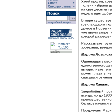
Узкий пролив, со
Спорт
>
тюлени избрали д
Спецпрограммы
>
на свет десятки т
недель идет добы
В мире существует
подробный запрос
гренландского тюл
другое в Норвегии
уже ввели запрет 
которой разрешен
Поставьте ссылку на РС
Рассказывает рук
зоотехнии, ветер
Марина Лозинска
Одиннадцать меся
единственного де
выкармливает его
может плавать, не
спасаться от чело
Марина Катыс:
Зверобойный пром
всегда, но до 193
преимущественног
бельков начался в
Продолжает Марин