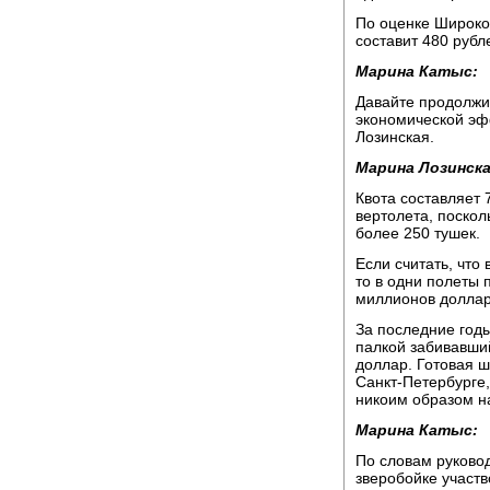
По оценке Широко
составит 480 рубл
Марина Катыс:
Давайте продолжи
экономической эф
Лозинская.
Марина Лозинска
Квота составляет 
вертолета, посколь
более 250 тушек.
Если считать, что
то в одни полеты 
миллионов доллар
За последние год
палкой забивавший
доллар. Готовая ш
Санкт-Петербурге,
никоим образом н
Марина Катыс:
По словам руковод
зверобойке участ