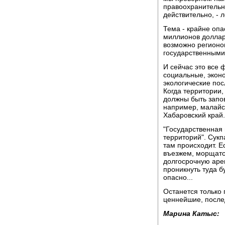
правоохранительн
действительно, - л
Тема - крайне опа
миллионов доллар
возможно регионо
государственными
И сейчас это все 
социальные, экон
экологические пос
Когда территории,
должны быть запо
например, малайс
Хабаровский край.
"Государственная
территорий". Сукп
там происходит. Ес
въезжем, морщатся
долгосрочную арен
проникнуть туда б
опасно...
Останется только 
ценнейшие, после
Марина Катыс: