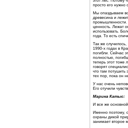
этот лес. Потому 
просто его нужно с
Мы опаздываем все
древесина и лежит
промышленности. 
ценность. Лежат о
использовать. Бол
года. То есть спич
Так же случилось
1990-х годах в Кр
погибли. Сейчас э
полностью, погибш
теперь этот тоже 
говорят специалис
что там потушить 
тех пор, пока он не
У нас очень непо
Его отучили чувст
Марина Катыс:
И все же основной
Именно поэтому, 
охраны дикой при
занимает второе м