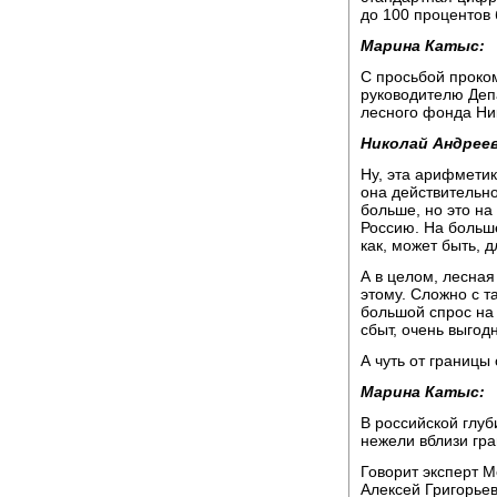
до 100 процентов 
Марина Катыс:
С просьбой проком
руководителю Деп
лесного фонда Ни
Николай Андреев
Ну, эта арифметик
она действительно
больше, но это на
Россию. На больше
как, может быть, д
А в целом, лесная
этому. Сложно с т
большой спрос на 
сбыт, очень выгодн
А чуть от границы
Марина Катыс:
В российской глуб
нежели вблизи гра
Говорит эксперт 
Алексей Григорьев