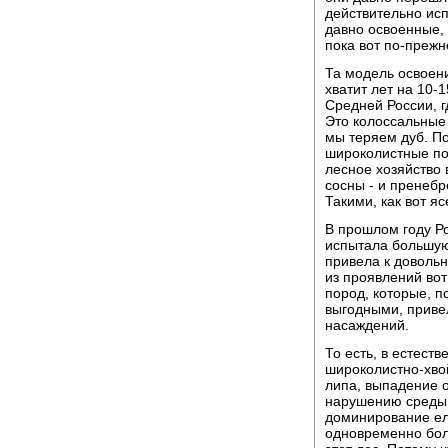
действительно исп
давно освоенные,
пока вот по-преж
Та модель освоени
хватит лет на 10-
Средней России, г
Это колоссальные
мы теряем дуб. По
широколистные по
лесное хозяйство
сосны - и пренебр
Такими, как вот яс
В прошлом году Ро
испытала большую
привела к доволь
из проявлений вот
пород, которые, 
выгодными, привел
насаждений.
То есть, в естеств
широколистно-хвойн
липа, выпадение 
нарушению среды э
доминирование ело
одновременно боле