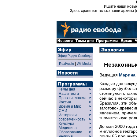
Ищите наши новы
Здесь хранятся только наши архивы (
Эфир Радио Свобода
|
Незаконные
RealAudio
WinMedia
Ведущая
Марина
Каждые две секунд
размеру футбольн
Темы дня
>
столкнулся с таки
Наши гости
>
сейчас в некоторы
Права человека
>
Россия
>
Бразилия, эти об
Время и Мир
>
заготовок древес
СМИ
>
явлением, причем,
История и
>
значительную рол
современность
>
Культура
>
До мая 2000 года 
Медицина
>
миллионов гектаро
Образование
>
почти 65 проценто
Религия
>