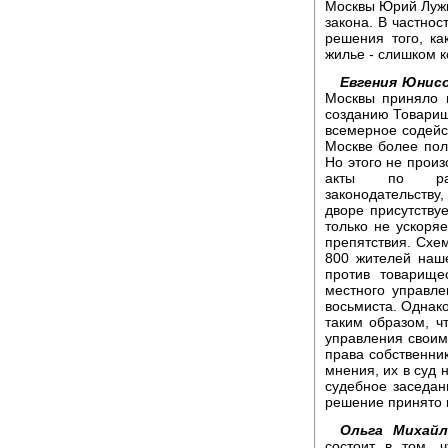
Москвы Юрий Лужк
закона. В частнос
решения того, к
жилье - слишком к
Евгения Юнисо
Москвы приняло 
созданию Товарище
всемерное содейс
Москве более пол
Но этого не прои
акты по раз
законодательству
дворе присутству
только не ускоря
препятствия. Схем
800 жителей наш
против товарище
местного управле
восьмиста. Однако
таким образом, ч
управления своим
права собственни
мнения, их в суд 
судебное заседан
решение принято 
Ольга Михайл
состоит в том, 