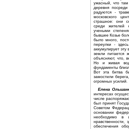
ужасный, что там 
деревня посреди 
радуются - трав
московского цен
страшное: они с
среди жителей о
учеными степеня
бывшее Козье бол
было много, пост
переулки - здес
аккумулирует эту 
земли питается 
объясняют, что, в
Но и живая вод
фундаменты близл
Вот эта битва 
замостили берега
огромных усилий.
Елена Ольшанс
интересах осуще
числе распоряжаю
был принят Госуд
Советом Федерац
основании федера
необходимо в ц
нравственности, 
обеспечения обо