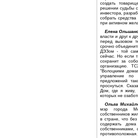
создать товарищ
решении судьбы с
инвестора, разраб
собрать средства
при активном жел
Елена Ольшанс
власти и друг к д
перед вызовом т
срочно объединить
ДЭЗом - той сам
сейчас. Но если 
сохранит за соб
организацию. ТС
"Волоцкими дома
управление по 
предложений так
проснуться. Сказ
Дом, где я живу,
которых не озабот
Ольга Михайл
мэр города Мо
собственников жи
в стране, что бе
содержать дома
собственниками, 
противоположна