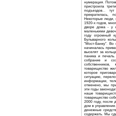
нумерация. Потом
пристроила трет
подъездов... т
прекратилась, п
Некоторые люди, я
1920-х годов, мно
дворе дома - у 
маленькими девоч
году огромный к
Бульварного кол
"Мост-Банку". Во
начиналась прива
выселят за кольце
паника и печаль
собрание и со
собственников
товарищество жил
которое пригова
ситуацию, перел
информации, тел
отменено, мы при
эти годы законод
наше товарищест
товарищество соб
2000 году, после 
дом в управление.
денежные средст
содержать. Мы сде