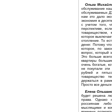
Ольга Михайл
обслуживание наш
обслуживаемых ДЭ
нам это дало эко
экономия в десятк
с учетом того, 
перспективе, есл
товариществом,
которое выключает
отопление. То ест
денег. Потому чт
которое, по зак
вопрос, который з
Это больше всего
квартиры больши
очень богатые, ко
не покупали эти 
рублей и пятьс
товарищество т
держаться в рамк
Просто все деньги
Елена Ольшанс
будет решена л
права. Однако 
россиянам либо
мыслящими и ко
времени потерят