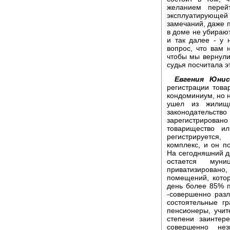
желанием перей
эксплуатирующей 
замечаний, даже п
в доме не убирают
и так далее - у 
вопрос, что вам 
чтобы мы вернулис
судья посчитала э
Евгения Юнис
регистрации това
кондоминиум, но 
ушел из жилищн
законодательств
зарегистрирован
товарищество и
регистрируется
комплекс, и он по
На сегодняшний д
остается мун
приватизировано
помещений, котор
день более 85% п
-совершенно разл
состоятельные г
пенсионеры, учит
степени заинтер
совершенно нез