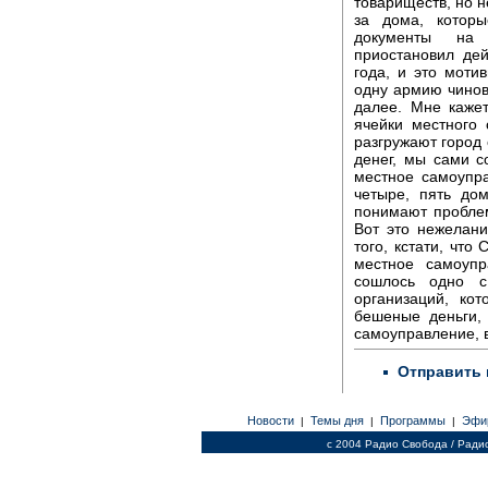
товариществ, но н
за дома, котор
документы на 
приостановил де
года, и это моти
одну армию чиновн
далее. Мне кажет
ячейки местного 
разгружают город 
денег, мы сами с
местное самоупр
четыре, пять до
понимают проблем
Вот это нежелани
того, кстати, что
местное самоупр
сошлось одно с
организаций, ко
бешеные деньги, 
самоуправление, 
Отправить 
Новости
Темы дня
Программы
Эфи
|
|
|
c 2004 Радио Свобода / Ради