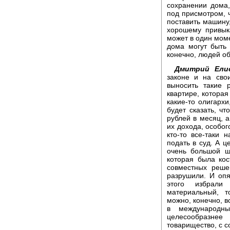
сохранении дома,
под присмотром, ч
поставить машину
хорошему привык
может в один моме
дома могут быть 
конечно, людей о
Дмитрий Елис
законе и на сво
выносить такие 
квартире, которая
какие-то олигарх
будет сказать, чт
рублей в месяц, а
их дохода, особог
кто-то все-таки 
подать в суд. А ц
очень большой ша
которая была ко
совместных реше
разрушили. И опя
этого избрали
материальный, т
можно, конечно, вс
в международны
целесообразне
товарищество, с с