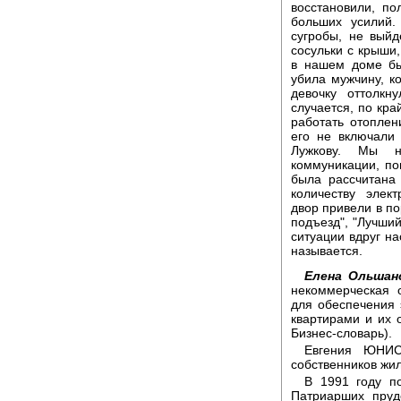
восстановили, по
больших усилий.
сугробы, не вый
сосульки с крыши,
в нашем доме бы
убила мужчину, к
девочку оттолкн
случается, по кр
работать отопле
его не включали
Лужкову. Мы н
коммуникации, по
была рассчитана 
количеству элек
двор привели в по
подъезд", "Лучший
ситуации вдруг н
называется.
Елена Ольшанс
некоммерческая 
для обеспечения 
квартирами и их
Бизнес-словарь).
Евгения ЮНИС
собственников жил
В 1991 году п
Патриарших пруд