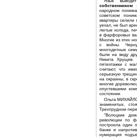
Язык выводи
собственником
-
народном понима
советском пони
квартиры селили 
уехал, не был аре
лютые холода, пе
в фарфоровых ва
Многие из этих но
с войны. Черн
многодетные сем
были на виду дру
Никита Хрущев.
пятиэтажки с ма
считают, что им
серьезную трещин
на окраины, в скр
многие дореволю
опустевшими ком
состоянии.
Ольга МИХАЙЛОВ
знаменитых, сто
Трехпрудном пере
"Волоцкие до
революции по ф
построила один п
банке и напроти
нумерация подъе