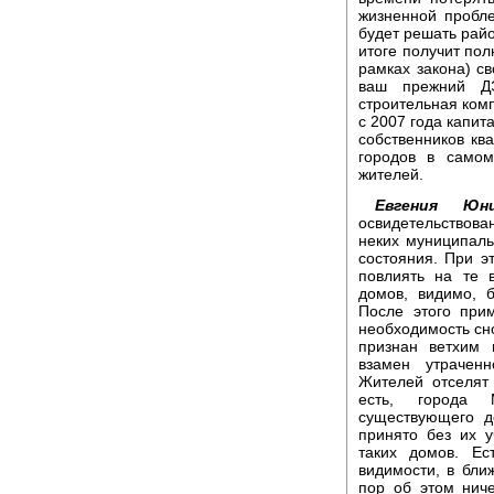
жизненной пробл
будет решать район
итоге получит пол
рамках закона) св
ваш прежний Д
строительная комп
с 2007 года капит
собственников ква
городов в самом
жителей.
Евгения Юни
освидетельствов
неких муниципаль
состояния. При эт
повлиять на те 
домов, видимо, 
После этого при
необходимость сно
признан ветхим 
взамен утрачен
Жителей отселят 
есть, города 
существующего д
принято без их 
таких домов. Ес
видимости, в бли
пор об этом ниче