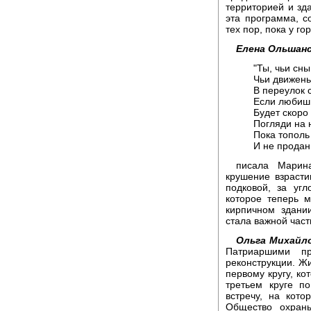
территорией и зд
эта программа, с
тех пор, пока у г
Елена Ольшанс
"Ты, чьи сн
Чьи движень
В переулок 
Если любишь
Будет скоро 
Погляди на 
Пока тополь
И не продан 
писала Марина
крушение взрасти
подковой, за уг
которое теперь 
кирпичном здании
стала важной час
Ольга Михайл
Патриаршими п
реконструкции. Ж
первому кругу, ко
третьем круге п
встречу, на кот
Общество охран