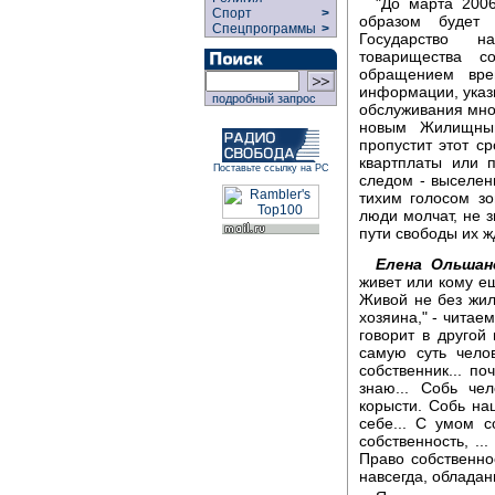
"До марта 2006
Спорт
>
образом будет
Спецпрограммы
>
Государство н
товарищества со
обращением вре
информации, указы
подробный запрос
обслуживания мно
новым Жилищным
пропустит этот с
квартплаты или 
Поставьте ссылку на РС
следом - выселен
тихим голосом зо
люди молчат, не з
пути свободы их ж
Елена Ольшан
живет или кому ещ
Живой не без жил
хозяина," - читае
говорит в другой 
самую суть челов
собственник... п
знаю... Собь че
корысти. Собь на
себе... С умом с
собственность, ..
Право собственно
навсегда, обладани