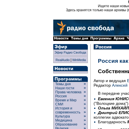
Ищите наши новы
Здесь хранятся только наши архивы (
Эфир Радио Свобода
|
Россия ка
RealAudio
WinMedia
Собственн
Автор и ведущая
Темы дня
>
Редактор
Алексей 
Наши гости
>
Права человека
>
В передаче учас
Россия
>
Евгения ЮНИ
Время и Мир
>
("Волоцкие дома")
СМИ
>
Ольга МИХАЙ
История и
>
Дмитрий ЕЛИ
современность
>
Культура
>
коллегии адвокато
Медицина
>
Благодарность
Образование
>
Религия
>