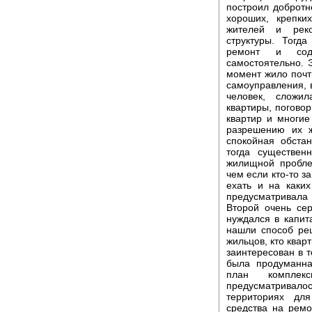
построил добротн
хороших, крепк
жителей и реко
структуры. Тогд
ремонт и сод
самостоятельно. Э
момент жило почт
самоуправления, 
человек, сложи
квартиры, погово
квартир и многие
разрешению их 
спокойная обста
тогда существен
жилищной пробле
чем если кто-то з
ехать и на каки
предусматривала
Второй очень се
нуждался в капи
нашли способ ре
жильцов, кто кварт
заинтересован в т
была продуманна
план комплекс
предусматривал
территориях дл
средства на рем