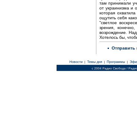
там принимали уч
от украинизма и 
которая охватила
ощутить себя како
"светлое воскрес
зрения, конечно,
возрождение. Надо
Хотелось бы, что
Отправить 
Новости
Темы дня
Программы
Эфи
|
|
|
c 2004 Радио Свобода / Ради