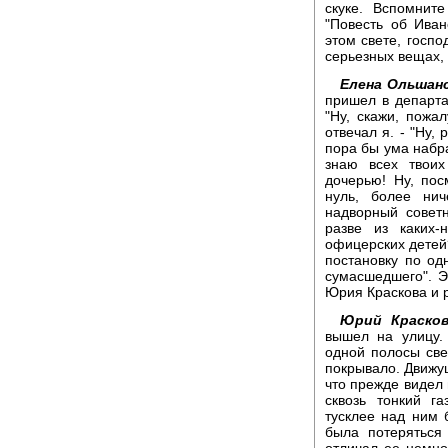
скуке. Вспомнит
"Повесть об Ива
этом свете, госпо
серьезных вещах, 
Елена Ольшанс
пришел в департа
"Ну, скажи, пожал
отвечал я. - "Ну,
пора бы ума набр
знаю всех твоих
дочерью! Ну, пос
нуль, более нич
надворный советн
разве из каких-
офицерских детей?
постановку по одн
сумасшедшего". Э
Юрия Краскова и 
Юрий Красков
вышел на улицу.
одной полосы све
покрывало. Движу
что прежде видел 
сквозь тонкий г
тусклее над ним 
была потеряться
отличал ее немног