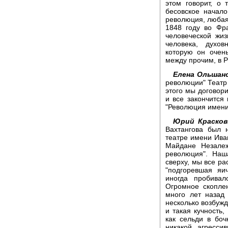
этом говорит, о 
бесовское начало
революция, любая 
1848 году во Фр
человеческой жиз
человека, духов
которую он очен
между прочим, в 
Елена Ольшанс
революции" Театр 
этого мы договор
и все закончится
"Революция имени
Юрий Красков
Вахтангова был 
театре имени Иван
Майдане Незалеж
революция". Наш
сверху, мы все ра
"подгоревшая яи
иногда пробивал
Огромное скопле
много лет назад
несколько возбуж
и такая кучность,
как сельди в боч
никакой агресси