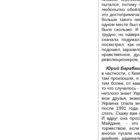
пытался, потому 
любопытно обойти
это достопримечат
больше такого ни
одном месте был в
было скользко. И
трудно, но навер
сначала подумал
посмотрел, как о
подошел, заразилс
нравственное, ду
революционером,
Юрий Барабаш
в частности, с Ки
там произошли, я 
тем более, от ка
то что случилось -
неплохо знает Укр
мои друзья, знак
Украина спала мн
после 1991 года,
спать. Скажу вам 
И вдруг она прос
Майдане, - это
торжеством, если
многих пугали на
крайние, радикал