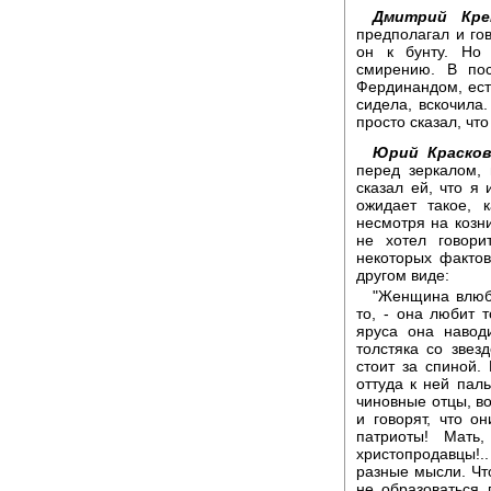
Дмитрий Кре
предполагал и го
он к бунту. Но
смирению. В пос
Фердинандом, ест
сидела, вскочила.
просто сказал, что
Юрий Красков
перед зеркалом, 
сказал ей, что я 
ожидает такое, 
несмотря на козн
не хотел говори
некоторых фактов
другом виде:
"Женщина влюбл
то, - она любит т
яруса она навод
толстяка со звез
стоит за спиной.
оттуда к ней паль
чиновные отцы, во
и говорят, что о
патриоты! Мать,
христопродавцы!..
разные мысли. Что
не образоваться