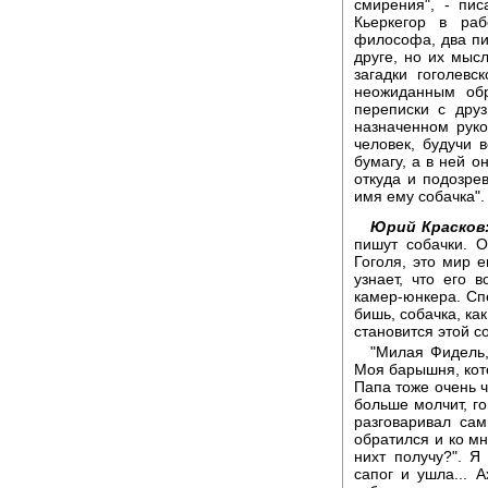
смирения", - пи
Кьеркегор в раб
философа, два пис
друге, но их мыс
загадки гоголев
неожиданным обр
переписки с дру
назначенном руков
человек, будучи 
бумагу, а в ней о
откуда и подозрев
имя ему собачка".
Юрий Красков
пишут собачки. О
Гоголя, это мир 
узнает, что его 
камер-юнкера. Спе
бишь, собачка, ка
становится этой с
"Милая Фидель,
Моя барышня, кот
Папа тоже очень ч
больше молчит, г
разговаривал сам
обратился и ко мн
нихт получу?". 
сапог и ушла... 