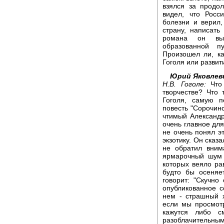
взялся за продо
видел, что Росс
болезни и верил,
страну, написать
романа он вып
образованной п
Произошел ли, ка
Гоголя или разви
Юрий Яковлев
Н.В. Гоголе:
Что 
творчестве? Что
Гоголя, самую 
повесть "Сорочин
чтимый Александр
очень главное для
не очень понял э
экзотику. Он сказ
не обратил вним
ярмарочный шум 
которых веяло ра
будто бы осеняе
говорит: "Скучно
опубликованное с
нем - страшный 
если мы просмотр
кажутся либо с
разоблачительным