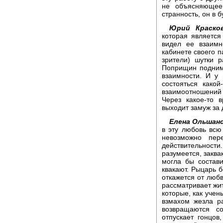
не объясняющее
странность, он в 
Юрий Красков
которая является
видел ее взаимн
кабинете своего п
зрители) шутки р
Поприщин поднима
взаимности. И у
состояться како
взаимоотношений
Через какое-то 
выходит замуж за 
Елена Ольшанс
в эту любовь всю
невозможно пер
действительности
разумеется, заква
могла бы состав
квакают. Рыцарь б
откажется от любв
рассматривает жи
которые, как учен
взмахом жезла р
возвращаются со
отпускает гонцо