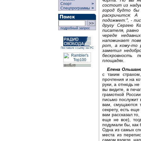
Спорт
>
состоит из надув
Спецпрограммы
>
город будто бы 
раскричится: А
подожмет:", - пи
другу Сергею Ко
подробный запрос
писателя, равно
череде недавни
напоминает пове
рот, а кому-то 
Поставьте ссылку на РС
заметил недобр
бескровность 
площадях.
Елена Ольшанс
с таким страхом
прочтения и на ко
руки, а отнюдь не 
вы видите, в печа
грамотной России
письмо послужит 
вам, смущаются 
секрету, есть еще 
вам рассказал то,
еще не все), то
подумали бы, как 
Одна из самых сп
места из перепис
самом взлете, нап