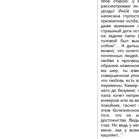
тебе открою: у 
рассматриваю их
уроды! Иной пр
написана глупост
презнатная особа, 
даже внимания н
страшный дога ос
на задние лапы (
головой был выш
собою"... А даль
можно, что хочетс
почтенных людей,
любви к просвещ
образом невинное
ма шер, ты изв
совершенном упое
что любовь есть 
перемены. Камер-
него до безумия, 
папа хочет непр
юнкером или за в
покойник, гаснет
этом болезненном
того, что он к
достоинства. Ведь
глаз. Но ведь у не
меня, как у всяк
кашляет..."