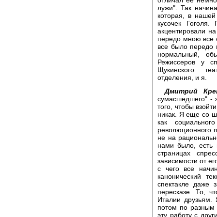
лужи". Так начин
которая, в нашей
кусочек Гоголя
акцентировали на 
передо мною все о
все было передо 
нормальный, об
Режиссеров у сп
Щукинского теа
отделения, и я.
Дмитрий Кре
сумасшедшего" - 
того, чтобы взойт
никак. Я еще со 
как социальног
революционного п
не на рациональн
нами было, есть 
страницах спре
зависимости от ег
с чего все начи
канонический те
спектакле даже 
пересказе. То, чт
Италии друзьям. 
потом по разным 
эту работу с друг