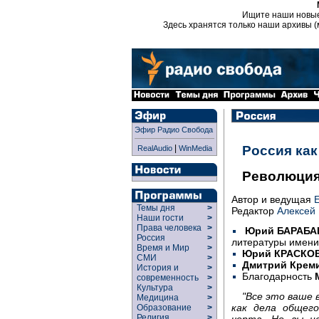
Ищите наши новы
Здесь хранятся только наши архивы (
Эфир Радио Свобода
|
Россия ка
RealAudio
WinMedia
Революция
Автор и ведущая
Темы дня
>
Редактор
Алексей 
Наши гости
>
Права человека
>
Юрий БАРАБ
Россия
>
литературы имени
Время и Мир
>
Юрий КРАСКО
СМИ
>
Дмитрий Крем
История и
>
Благодарность
современность
>
Культура
>
"Все это ваше 
Медицина
>
как дела общего
Образование
>
Религия
>
чорта. Но вы н