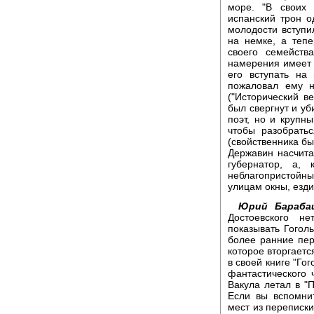
море. "В своих
испанский трон о
молодости вступ
на немке, а теп
своего семейств
намерения имеет 
его вступать на
пожаловал ему н
("Исторический ве
был свергнут и уб
поэт, но и крупны
чтобы разобрать
(свойственника б
Державин насчита
губернатор, а,
неблагопристойны
улицам окны, езди
Юрий Бараба
Достоевского н
показывать Гоголь
более ранние пер
которое вторгаетс
в своей книге "Гог
фантастического ч
Вакула летал в "П
Если вы вспомни
мест из переписки