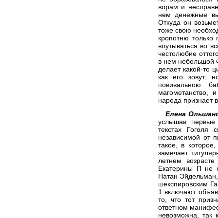
ворам и несправе
нем денежные выг
Откуда он возьмет
тоже свою необхо
кропотню только 
впутываться во вс
честолюбие оттого
в нем небольшой ч
делает какой-то ц
как его зовут; 
повивальною ба
магометанство, и
народа признает в
Елена Ольшанс
услышав первые 
текстах Гоголя 
независимой от п
такое, в которое,
замечает титуляр
летнем возрасте
Екатерины П не 
Натан Эйдельман, 
шекспировским Га
1 включают объяв
то, что тот приз
ответном манифес
невозможна, так 