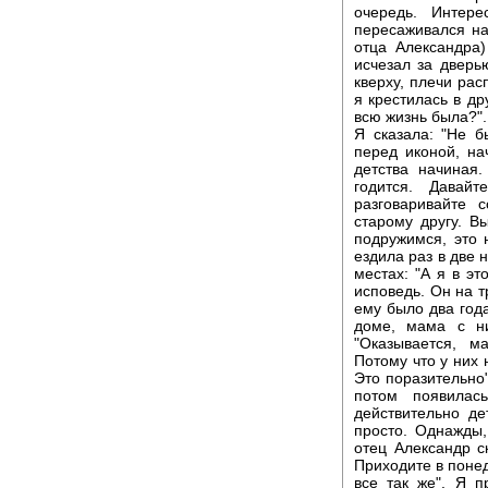
очередь. Интере
пересаживался на
отца Александра)
исчезал за дверь
кверху, плечи рас
я крестилась в др
всю жизнь была?".
Я сказала: "Не б
перед иконой, на
детства начиная.
годится. Давай
разговаривайте 
старому другу. В
подружимся, это 
ездила раз в две 
местах: "А я в эт
исповедь. Он на т
ему было два года
доме, мама с ни
"Оказывается, 
Потому что у них 
Это поразительно"
потом появилась
действительно де
просто. Однажды,
отец Александр с
Приходите в понед
все так же". Я п