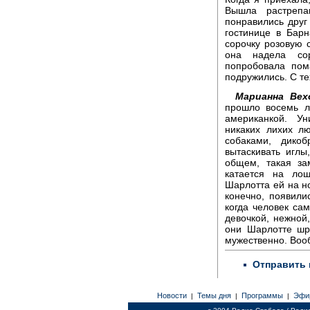
Вышла растрепа
понравились друг 
гостинице в Бар
сорочку розовую 
она надела сор
попробовала пом
подружились. С те
Марианна Вех
прошло восемь л
американкой. Ун
никаких лихих л
собаками, дико
вытаскивать игл
общем, такая за
катается на лош
Шарлотта ей на но
конечно, появили
когда человек са
девочкой, нежной,
они Шарлотте шр
мужественно. Воо
Отправить 
Новости
Темы дня
Программы
Эфи
|
|
|