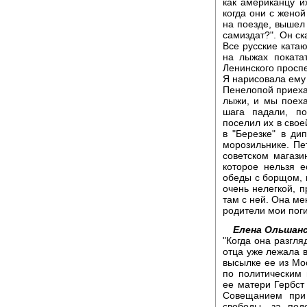
как американцу и
когда они с женой
на поезде, вышел 
самиздат?". Он ск
Все русские ката
на лыжах поката
Ленинского проспе
Я нарисовала ему 
Пенелопой приеха
лыжи, и мы поеха
шага падали, по
поселил их в свое
в "Березке" в ди
морозильнике. Пе
советском магазин
которое нельзя 
обеды с борщом, 
очень нелегкой, п
там с ней. Она ме
родители мои пог
Елена Ольшанс
"Когда она разгля
отца уже лежала 
высылке ее из Мо
по политическим
ее матери Гербст
Совещанием при
свободы, за под