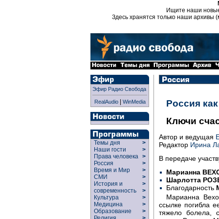
Ищите наши новы
Здесь хранятся только наши архивы (
Эфир Радио Свобода
|
Россия ка
RealAudio
WinMedia
Ключи сча
Автор и ведущая
Темы дня
>
Редактор
Ирина Л
Наши гости
>
Права человека
>
В передаче участв
Россия
>
Время и Мир
>
Марианна ВЕХ
СМИ
>
Шарлотта РОЗ
История и
>
Благодарность
современность
>
Марианна Вехо
Культура
>
ссылке погибла е
Медицина
>
Образование
>
тяжело болела, 
Религия
>