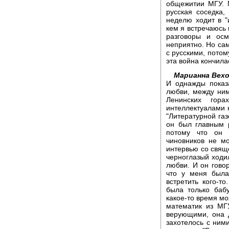
общежитии МГУ. 
русская соседка
неделю ходит в "
кем я встречаюсь 
разговоры и осм
неприятно. Но сам
с русскими, потом
эта война кончила
Марианна Вехо
И однажды показ
любви, между ни
Ленинских гор
интеллектуалами 
"Литературной га
он был главным 
потому что он 
чиновников не мо
интервью со свящ
черноглазый ходил
любви. И он гово
что у меня была
встретить кого-т
была только баб
какое-то время м
математик из МГ
верующими, она д
захотелось с ними