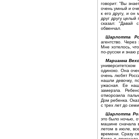
говорит: "Вы знае
очень умный и оче
к его другу, и он
друг другу целый 
сказал: "Давай 
обвенчал.
Шарлотта Ро
агентство. Через
Мне хотелось, что
по-русски и знаю 
Марианна Вехо
университетском
одиноко. Она оче
очень любят Росси
нашли девочку, п
ужасная. Ее на
замерзла. Ребе
отморозила пальч
Дом ребенка. Оказ
с трех лет до семи
Шарлотта Роз
это было ночью, о
машине сначала в
летом в июле, все
времени. Сразу се
Когда я приехала