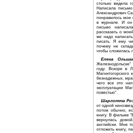
столько видела г
Написала письмо
Александрович Сац
понравилось мое п
в журнале. И он
письмо написал
рассказать о моей
же надо написать
писать. Я ему ч
почему не склад
чтобы сложилась л
Елена Ольшан
Железнодольске" 
году. Вскоре в 
Магнитогорского к
безнадежных, мра
чего все это нап
эксплуатации Маг
повестью".
Шарлотта Роз
от одной кинозве
потом обычно, е
книгу. В фильме "
вернулась домой
английски. Мне т
отложить книгу, п