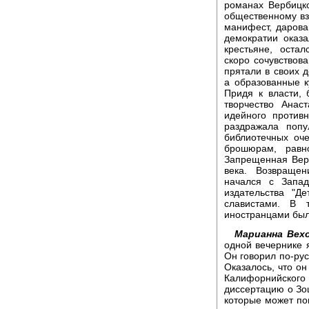
романах Вербицк
общественному взр
манифест, дарова
демократии оказа
крестьяне, оста
скоро сочувствов
прятали в своих д
а образованные к
Придя к власти,
творчество Анас
идейного против
раздражала попу
библиотечных оч
брошюрам, равн
Запрещенная Вер
века. Возвраще
начался с Запа
издательства "Д
славистами. В 
иностранцами был
Марианна Вехо
одной вечернике 
Он говорил по-рус
Оказалось, что он
Калифорнийского
диссертацию о Зо
которые может пон