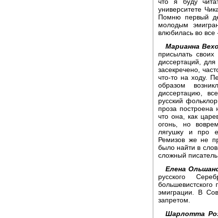
что я буду чита
университете Чик
Помню первый де
молодым эмигран
влюбилась во все -
Марианна Вехо
присылать своих
диссертаций, для 
засекречено, част
что-то на ходу. П
образом возни
диссертацию, вс
русский фольклор.
проза построена 
что она, как царе
огонь, но вовре
лягушку и про е
Ремизов же не п
было найти в слов
сложный писатель
Елена Ольшанс
русского Сере
большевистского 
эмиграции. В Со
запретом.
Шарлотта Роз