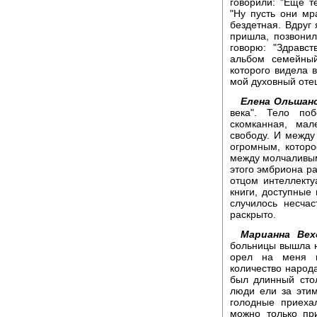
говорили: "Еще т
"Ну пусть они мр
бездетная. Вдруг 
пришла, позвонил
говорю: "Здравс
альбом семейный
которого видела в
мой духовный отец
Елена Ольшанс
века". Тело по
скомканная, мал
свободу. И межд
огромным, которо
между молчаливым
этого эмбриона р
отцом интеллекту
книги, доступные 
случилось несча
раскрыто.
Марианна Вех
больницы вышла на
орел на меня п
количество народа
был длинный сто
люди ели за этим
голодные приеха
можно только пр