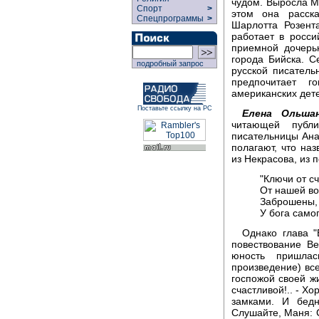
чудом. Выросла М
Спорт
>
этом она расск
Спецпрограммы
>
Шарлотта Розент
работает в росси
приемной дочерь
города Бийска. 
подробный запрос
русской писател
предпочитает г
американских дете
Поставьте ссылку на РС
Елена Ольшан
читающей публ
писательницы Ана
полагают, что наз
из Некрасова, из 
"Ключи от сч
От нашей в
Заброшены,
У бога самог
Однако глава "
повествование В
юность пришла
произведение) все
госпожой своей жи
счастливой!.. - Х
замками. И бедн
Слушайте, Маня: С