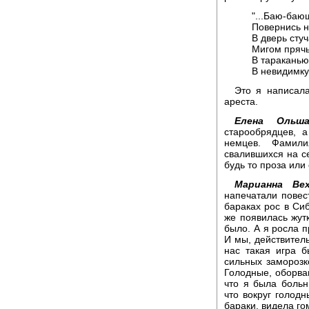
"...Баю-баю
Повернись н
В дверь стуч
Мигом прячь
В тараканью
В невидимку 
Это я написал
ареста.
Елена Ольша
старообрядцев, 
немцев. Фамили
свалившихся на с
будь то проза или 
Марианна Вех
напечатали повес
бараках рос в Сиб
же появилась жутк
было. А я росла п
И мы, действитель
нас такая игра 
сильных заморозк
Голодные, оборва
что я была больн
что вокруг голодн
бараки, видела го