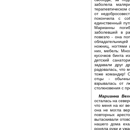
заболела маляр
терапевтическом 
от недобросовес
покончила с со
единственный пут
Марианны погиб
заболевшей в ра
повезло - она по
обладательницей 
ножниц, ногтями 
них, мебель: Мно
кусочков бинта и
детский санатор
задавали друг д
радовалась, что м
тоже командир! С
отцы - обычны
взрывалась от 
столкновения с пр
Марианна Вех
осталась на севере
что меня на юг ве
она не могла вер
повторных аресто
вытаскивали отов
нашего дома еха
роняла руки и ужа