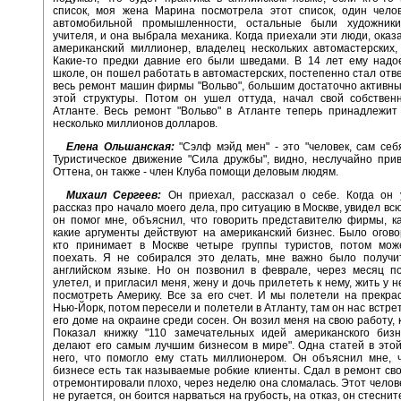
список, моя жена Марина посмотрела этот список, один челов
автомобильной промышленности, остальные были художники
учителя, и она выбрала механика. Когда приехали эти люди, оказа
американский миллионер, владелец нескольких автомастерских,
Какие-то предки давние его были шведами. В 14 лет ему надо
школе, он пошел работать в автомастерских, постепенно стал отв
весь ремонт машин фирмы "Вольво", большим достаточно активн
этой структуры. Потом он ушел оттуда, начал свой собствен
Атланте. Весь ремонт "Вольво" в Атланте теперь принадлежит
несколько миллионов долларов.
Елена Ольшанская:
"Сэлф мэйд мен" - это "человек, сам себ
Туристическое движение "Сила дружбы", видно, неслучайно при
Оттена, он также - член Клуба помощи деловым людям.
Михаил Сергеев:
Он приехал, рассказал о себе. Когда он
рассказ про начало моего дела, про ситуацию в Москве, увидел всю
он помог мне, объяснил, что говорить представителю фирмы, ка
какие аргументы действуют на американский бизнес. Было оговор
кто принимает в Москве четыре группы туристов, потом мож
поехать. Я не собирался это делать, мне важно было получит
английском языке. Но он позвонил в феврале, через месяц по
улетел, и пригласил меня, жену и дочь прилететь к нему, жить у н
посмотреть Америку. Все за его счет. И мы полетели на прекра
Нью-Йорк, потом пересели и полетели в Атланту, там он нас встре
его доме на окраине среди сосен. Он возил меня на свою работу, 
Показал книжку "110 замечательных идей американского бизн
делают его самым лучшим бизнесом в мире". Одна статей в этой
него, что помогло ему стать миллионером. Он объяснил мне, 
бизнесе есть так называемые робкие клиенты. Сдал в ремонт св
отремонтировали плохо, через неделю она сломалась. Этот челове
не ругается, он боится нарваться на грубость, на отказ, он стесни