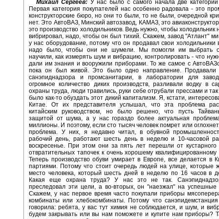
Михаил Сергеев:
У нас было с самого начала две категории
Первая категория покупателей нас особенно радовала - это пр
конструкторские бюро, но они то были, то не были, очередной кри
нет. Это АвтоВАЗ, Минский автозавод, КАМАЗ, это авиаконструктор
это производство холодильников. Ведь нужно, чтобы холодильник н
вибрировал, надо, чтобы он был тихий. Скажем, завод "Атлант" ми
у нас оборудование, потому что он продавал свои холодильники 
надо было, чтобы они не шумели. Мы помогли им выбрать о
научили, как измерять шум и вибрацию, контролировать - что нуж
дали им знания и вооружили приборами. То же самое с АвтоВАЗ
пока он был живой. Это было одно направление. Продавали
санэпиднадзора и промсанитарии, в лаборатории для завод
огромное количество диких производств, разливали водку в са
охраны труда, люди травились, руки себе отрубали прессами и так
было как-то обуздать этот дикий капитализм. Я, кстати, интересо
Китае. От их представителя услышал, что эта проблема рас
китайским руководством, но было решено, что пусть Тайван
защитой от шума, а у нас гораздо более актуальная проблема
миллионы. И поэтому, если сто тысяч человек помрет или оглохнет
проблема. У них, я недавно читал, в обувной промышленност
рабочий день, работают шесть день в неделю и 10-часовой ра
воскресенье. При этом они за пять лет перешли от кустарного
отвратительных тапочек к очень хорошему квалифицированному 
Теперь производство обуви умирает в Европе, все делается в 
партиями. Потому что стоит очередь людей на улице, которые 
место человека, который шесть дней в неделю по 16 часов в д
Какая еще охрана труда? У нас это не так. Санэпиднадзор
преследовал эти цели, а во-вторых, он "наезжал" на успешные
Скажем, у нас первое время часто покупали приборы мясопере
комбинаты или хлебокомбинаты. Потому что санэпидемстанция
говорила: ребята, у вас тут химия не соблюдается, и шум, и вибр
будем закрывать или вы нам поможете и купите нам приборы? 