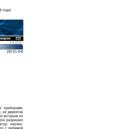
6 года)
6.8.2026
[30-01-04]
и приборами,
, ее директор
ря которым он
 (он разрешил
ктор научно-
ого с любимой