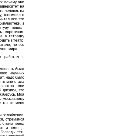
р: почему они
ниверситет на
ть человек на
у, возомнил о
читал все эти
библиотеке, в
нтуру пошел,
ь теоретиком.
а в тетрадку
одить в театр,
атало, но все
угого мира.
в работал в
олжность была
авок научных
ат, надо было
что мне стала
риантов - мои
й физики, это
азберусь. Моя
к московскому
е как-то меня
м озлоблении,
ся, стремимся
то стоим перед
сть и немощь.
Господь есть