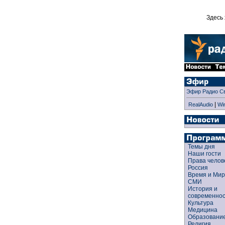
Здесь 
Эфир Радио С
|
RealAudio
Wi
Темы дня
Наши гости
Права чело
Россия
Время и Ми
СМИ
История и
современно
Культура
Медицина
Образован
Религия