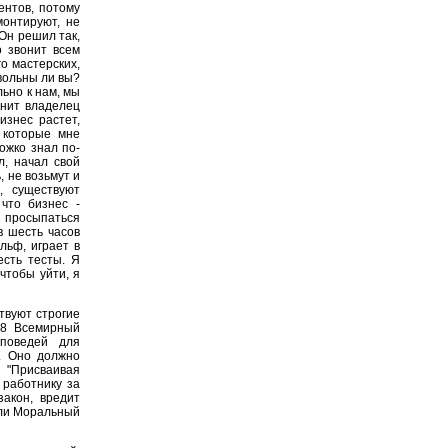
ентов, потому
монтируют, не
 Он решил так,
о звонит всем
о мастерских,
овольны ли вы?
ьно к нам, мы
онит владелец
изнес растет,
 которые мне
ожко знал по-
л, начал свой
, не возьмут и
, существуют
что бизнес -
н просыпаться
в шесть часов
льф, играет в
сть тесты. Я
чтобы уйти, я
твуют строгие
 8 Всемирный
поведей для
ь. Оно должно
 "Присваивая
 работнику за
закон, вредит
или Моральный