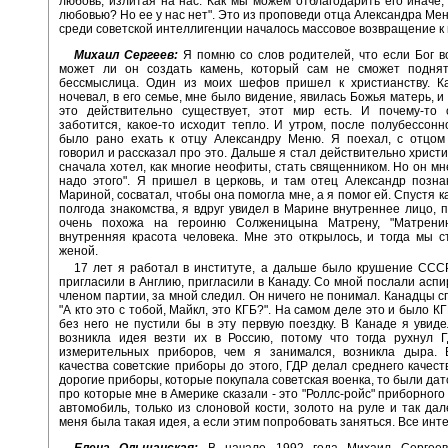
любовь, излитая на нас. Как мы можем отблагодарить его иначе,
любовью? Но ее у нас нет". Это из проповеди отца Александра Мен
среди советской интеллигенции началось массовое возвращение к 
Михаил Сергеев:
Я помню со слов родителей, что если Бог в
может ли он создать камень, который сам не сможет поднят
бессмыслица. Один из моих шефов пришел к христианству. Ка
ночевал, в его семье, мне было видение, явилась Божья матерь, и
это действительно существует, этот мир есть. И почему-то
заботится, какое-то исходит тепло. И утром, после полубессонн
было рано ехать к отцу Александру Меню. Я поехал, с отцом
говорил и рассказал про это. Дальше я стал действительно христ
сначала хотел, как многие неофиты, стать священником. Но он мне
надо этого". Я пришел в церковь, и там отец Александр позн
Мариной, сосватал, чтобы она помогла мне, а я помог ей. Спустя к
полгода знакомства, я вдруг увидел в Марине внутреннее лицо, п
очень похожа на героиню Солженицына Матрену, "Матрени
внутренняя красота человека. Мне это открылось, и тогда мы 
женой.
17 лет я работал в институте, а дальше было крушение ССС
пригласили в Англию, пригласили в Канаду. Со мной послали аспи
членом партии, за мной следил. Он ничего не понимал. Канадцы с
"А кто это с тобой, Майкл, это КГБ?". На самом деле это и было К
без него не пустили бы в эту первую поездку. В Канаде я увид
возникла идея везти их в Россию, потому что тогда рухнул Г
измерительных приборов, чем я занимался, возникла дыра. 
качества советские приборы до этого, ГДР делал среднего качест
дорогие приборы, которые покупала советская военка, то были дат
про которые мне в Америке сказали - это "Роллс-ройс" приборного
автомобиль, только из слоновой кости, золото на руле и так дал
меня была такая идея, а если этим попробовать заняться. Все инт
Елена Ольшанская:
В начале 1992 года Михаил Сергеев