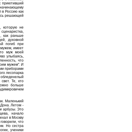
ях приютивший
начинающему
 в Россию как
лась решающей
, которую не
 сценаристка,
, как раньше
ей, духовной
ый погиб при
амужем, имеет
что муж моей
иво улыбаясь,
ленность, что
оим мужем". И
ыми приборами
ого лесопарка
й обледенелый
свет. Те, кто
можно больше
адимировичем
ак. Маленький
Дона. Летом -
и арбузы. Это
щева, начало
ехал в Москву
 говорили, что
ом. Но сестра
гии, ученики