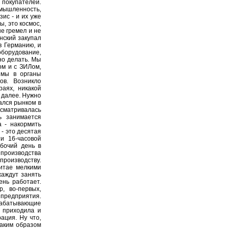
 покупателей.
омышленность,
зис - и их уже
ы, это космос,
е гремел и не
нский закупал
в Германию, и
борудование,
но делать. Мы
ом и с ЗИЛом,
 мы в органы
ов. Возникло
раях, никакой
 далее. Нужно
вался рынком в
сматривалась
ь занимается
 - накормить
 - это десятая
и 16-часовой
бочий день в
 производства
производству.
Китае мелкими
жаждут занять
ень работает.
, во-первых,
 предприятия.
рабатывающие
 приходила и
ация. Ну что,
Таким образом