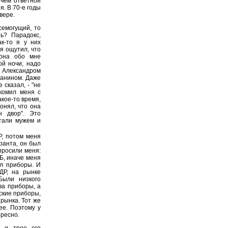
 чем ответной
я. В 70-е годы
вере.
семогущий, то
ь? Парадокс,
к-то я у них
 я ощутил, что
 она обо мне
ой ночи, надо
 Александром
ианином. Даже
 сказал, - "не
акомил меня с
акое-то время,
онял, что она
н двор". Это
стали мужем и
Р, потом меня
ранта, он был
просили меня:
ГБ, иначе меня
ел приборы. И
ДР, на рынке
Были низкого
ва приборы, а
ские приборы,
 рынка. Тот же
ее. Поэтому у
ересно.
 и трое его