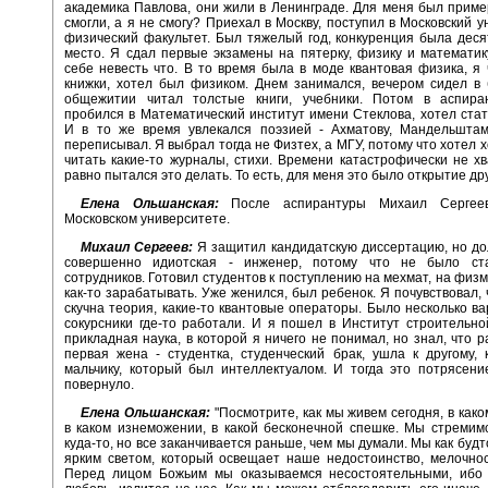
академика Павлова, они жили в Ленинграде. Для меня был приме
смогли, а я не смогу? Приехал в Москву, поступил в Московский у
физический факультет. Был тяжелый год, конкуренция была деся
место. Я сдал первые экзамены на пятерку, физику и математик
себе невесть что. В то время была в моде квантовая физика, я 
книжки, хотел был физиком. Днем занимался, вечером сидел в 
общежитии читал толстые книги, учебники. Потом в аспира
пробился в Математический институт имени Стеклова, хотел стат
И в то же время увлекался поэзией - Ахматову, Мандельштам
переписывал. Я выбрал тогда не Физтех, а МГУ, потому что хотел х
читать какие-то журналы, стихи. Времени катастрофически не хв
равно пытался это делать. То есть, для меня это было открытие др
Елена Ольшанская:
После аспирантуры Михаил Сергее
Московском университете.
Михаил Сергеев:
Я защитил кандидатскую диссертацию, но д
совершенно идиотская - инженер, потому что не было ст
сотрудников. Готовил студентов к поступлению на мехмат, на физм
как-то зарабатывать. Уже женился, был ребенок. Я почувствовал, 
скучна теория, какие-то квантовые операторы. Было несколько ва
сокурсники где-то работали. И я пошел в Институт строительно
прикладная наука, в которой я ничего не понимал, но знал, что р
первая жена - студентка, студенческий брак, ушла к другому, 
мальчику, который был интеллектуалом. И тогда это потрясени
повернуло.
Елена Ольшанская:
"Посмотрите, как мы живем сегодня, в како
в каком изнеможении, в какой бесконечной спешке. Мы стремим
куда-то, но все заканчивается раньше, чем мы думали. Мы как буд
ярким светом, который освещает наше недостоинство, мелочно
Перед лицом Божьим мы оказываемся несостоятельными, ибо 