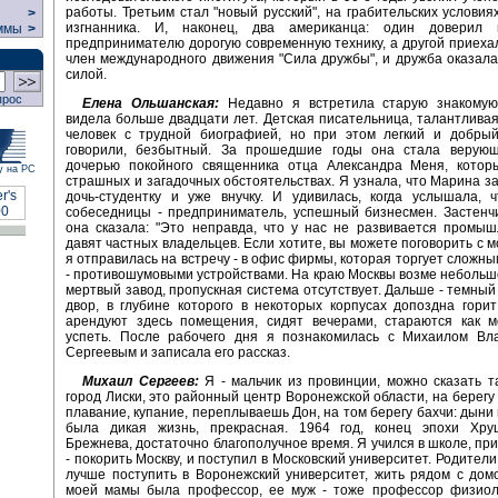
работы. Третьим стал "новый русский", на грабительских услови
>
изгнанника. И, наконец, два американца: один доверил 
ммы
>
предпринимателю дорогую современную технику, а другой приехал
член международного движения "Сила дружбы", и дружба оказа
силой.
прос
Елена Ольшанская:
Недавно я встретила старую знакомую
видела больше двадцати лет. Детская писательница, талантливая
человек с трудной биографией, но при этом легкий и добрый
говорили, безбытный. За прошедшие годы она стала верующ
дочерью покойного священника отца Александра Меня, котор
у на РС
страшных и загадочных обстоятельствах. Я узнала, что Марина з
дочь-студентку и уже внучку. И удивилась, когда услышала, 
собеседницы - предприниматель, успешный бизнесмен. Застенч
она сказала: "Это неправда, что у нас не развивается промыш
давят частных владельцев. Если хотите, вы можете поговорить с м
я отправилась на встречу - в офис фирмы, которая торгует сложн
- противошумовыми устройствами. На краю Москвы возме небольш
мертвый завод, пропускная система отсутствует. Дальше - темны
двор, в глубине которого в некоторых корпусах допоздна горит 
арендуют здесь помещения, сидят вечерами, стараются как 
успеть. После рабочего дня я познакомилась с Михаилом Вл
Сергеевым и записала его рассказ.
Михаил Сергеев:
Я - мальчик из провинции, можно сказать т
город Лиски, это районный центр Воронежской области, на берегу 
плавание, купание, переплываешь Дон, на том берегу бахчи: дыни 
была дикая жизнь, прекрасная. 1964 год, конец эпохи Хру
Брежнева, достаточно благополучное время. Я учился в школе, при
- покорить Москву, и поступил в Московский университет. Родители
лучше поступить в Воронежский университет, жить рядом с дом
моей мамы была профессор, ее муж - тоже профессор физиоло