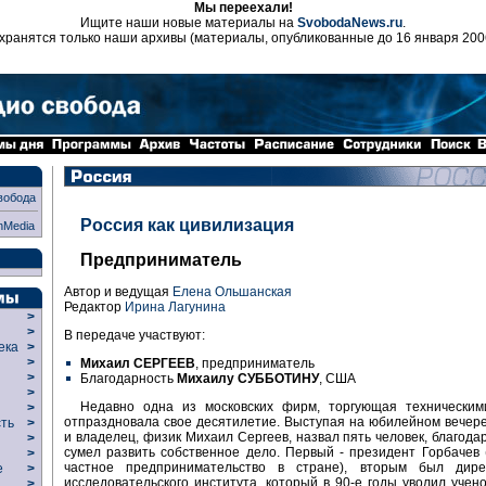
Мы переехали!
Ищите наши новые материалы на
SvobodaNews.ru
.
хранятся только наши архивы (материалы, опубликованные до 16 января 200
вобода
Россия как цивилизация
nMedia
Предприниматель
Автор и ведущая
Елена Ольшанская
Редактор
Ирина Лагунина
>
>
В передаче участвуют:
века
>
>
Михаил СЕРГЕЕВ
, предприниматель
р
>
Благодарность
Михаилу СУББОТИНУ
, США
>
Недавно одна из московских фирм, торгующая техническим
>
отпраздновала свое десятилетие. Выступая на юбилейном вечере
сть
>
и владелец, физик Михаил Сергеев, назвал пять человек, благода
>
сумел развить собственное дело. Первый - президент Горбачев
>
частное предпринимательство в стране), вторым был дире
ие
>
исследовательского института, который в 90-е годы уволил учен
>