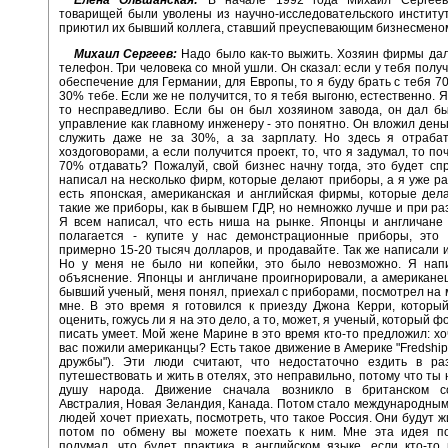
товарищей были уволены из научно-исследовательского институт
приютил их бывший коллега, ставший преуспевающим бизнесмено
Михаил Сергеев:
Надо было как-то выжить. Хозяин фирмы дал
телефон. Три человека со мной ушли. Он сказал: если у тебя полу
обеспечение для Германии, для Европы, то я буду брать с тебя 7
30% тебе. Если же не получится, то я тебя выгоню, естественно. Я
то несправедливо. Если бы он был хозяином завода, он дал б
управление как главному инженеру - это понятно. Он вложил деньг
служить даже не за 30%, а за зарплату. Но здесь я отраба
хоздоговорами, а если получится проект, то, что я задумал, то п
70% отдавать? Пожалуй, свой бизнес начну тогда, это будет сп
написал на несколько фирм, которые делают приборы, а я уже ра
есть японская, американская и английская фирмы, которые де
такие же приборы, как в бывшем ГДР, но немножко лучше и при ра
Я всем написал, что есть ниша на рынке. Японцы и англичане 
полагается - купите у нас демонстрационные приборы, это 
примерно 15-20 тысяч долларов, и продавайте. Так же написали 
Но у меня не было ни копейки, это было невозможно. Я нап
объяснение. Японцы и англичане проигнорировали, а американе
бывший ученый, меня понял, приехал с приборами, посмотрел на 
мне. В это время я готовился к приезду Джона Керри, которы
оценить, гожусь ли я на это дело, а то, может, я ученый, который 
писать умеет. Мой жене Марине в это время кто-то предложил: хо
вас пожили американцы? Есть такое движение в Америке "Fredship 
дружбы"). Эти люди считают, что недостаточно ездить в ра
путешествовать и жить в отелях, это неправильно, потому что ты 
душу народа. Движение сначала возникло в британском с
Австралия, Новая Зеландия, Канада. Потом стало международным.
людей хочет приехать, посмотреть, что такое Россия. Они будут ж
потом по обмену вы можете поехать к ним. Мне эта идея по
подумал, что будет практика в английском языке, если кто-то