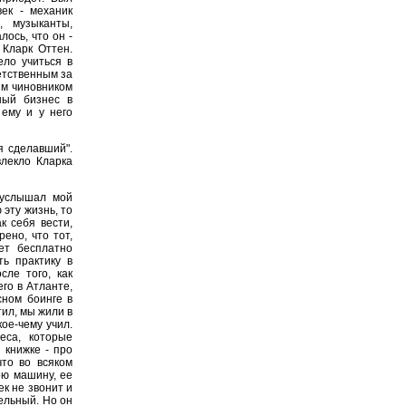
ек - механик
, музыканты,
лось, что он -
 Кларк Оттен.
ело учиться в
етственным за
ым чиновником
ный бизнес в
 ему и у него
я сделавший".
влекло Кларка
 услышал мой
 эту жизнь, то
к себя вести,
ено, что тот,
ет бесплатно
ь практику в
сле того, как
его в Атланте,
сном боинге в
тил, мы жили в
кое-чему учил.
еса, которые
 книжке - про
что во всяком
ою машину, ее
к не звонит и
тельный. Но он