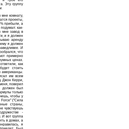
а. Эту группу
м.
 мне комнату,
чатся проекты,
0% прибыли, а
 подумал: как-
ы мне завод в
и, и я должен
тываю аренду
очему я должен
раведливее. И
зобрался, что
лают примерно
зумных ценах.
ответили, как
будет стоить
и американцы.
исал им всем
ц Джон Керри,
меня, поверил
й должен был
формулы только
чешь, чтобы у
Force" ("Сила
зные страны,
не чувствуешь
одружестве -
 И вот группа
ить в домах, а
нравилась, я
 приедет. Был