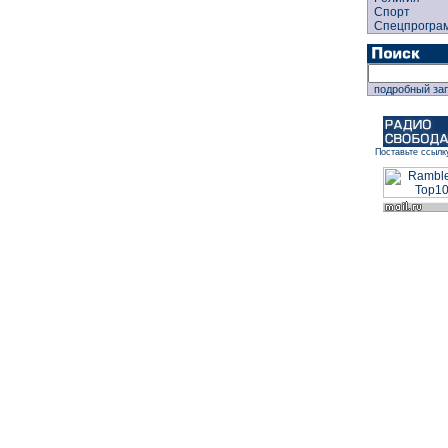
Спорт
Спецпрогра
подробный за
Поставьте ссылк