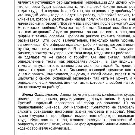
является источником отрицательной информации для других кли
что он всем будет рассказывать, что на этой фирме плохо ре
ходите туда. Что сделал Кларк Оттон, как он решил эту проблему?
что каждый день, когда он едет на работу, в "пробке" торчит, т
клиентам, которые десять дней назад получили свои машины в ег
лично звонит и говорит: "Все ли у вас в порядке после ремонта? Д
Нет ли каких проблем? Если есть проблемы, обращайтесь обязател
все вам исправим". Люди потрясены - звонит не секретарша, зв
фирмы с такими словами. Проблема робкого клиента решена, б
развивается. Это было замечательно. Несколько было уроков,
запомнились. В его фирме оказался рабочий-венгр, который немн
русски, мы с ним поговорили. Я спросил у Кларка: "Ты сам уше
бизнес, а почему ты уверен, что твои люди, глядя как ты работаешь
не сделают то же самое с тобой?". Он мне сказал: "Майкл
определенные тесты, как определять людей. Ты сам видишь, 
тяжелая штука, ответственность за дело, за людей. Ты долже
ночью, ты должен работать. Большинство людей предпочитают: 
ушел с работы, выключился, он дома, в своей семье, играет в го
шахматы с сыном. Успешный бизнесмен так жить не может. И е
определяю, если человек именно такой, который способен на то, 
его не возьму на работу".
Елена Ольшанская:
Известно, что в разных конфессиях сущес
религиозные правила, регулирующие деловую жизнь. Недавно
Русский народный православный собор обнародовал 10 за
православного бизнеса. Вот, например: "Богатство не самоцел
служить созиданию достойной жизни человека и народа". Или:
чужое имущество, пренебрегая имуществом общим, не воздавая
труд, обманывая партнера, человек преступает нравственный 
обществу и себе". Сухие, казенные формулировки многим напомн
кодекс строителя коммунизма.