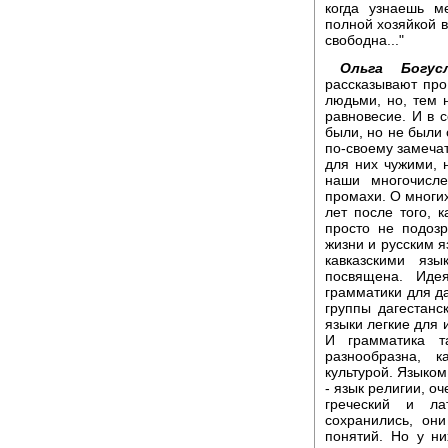
когда узнаешь м
полной хозяйкой вс
свободна..."
Ольга Богусл
рассказывают про
людьми, но, тем 
равновесие. И в 
были, но не были 
по-своему замеча
для них чужими, 
наши многочисл
промахи. О многих
лет после того, 
просто не подозр
жизни и русским я
кавказскими яз
посвящена. Иде
грамматики для да
группы дагестанс
языки легкие для 
И грамматика т
разнообразна, 
культурой. Языком
- язык религии, оч
греческий и ла
сохранились, они
понятий. Но у ни