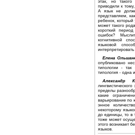
этак, но таког
приводили к тому
А язык не долж
представляем, ка
ребенок, который 
может такого рода
короткий перио
ошибок? Мысли
когнитивной спо
языковой способ
интерпретировать 
Елена Ольшанс
опубликовано нес
типологии - так 
типология - одна 
Александр К
лингвистического
пределы разнообр
какие ограниче
варьирование по 
энное количеств
некоторому языко
до единицы, то в
тоже может осуще
этого возникает б
языков.