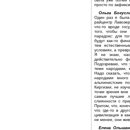
просто по зафикс
Ольга Богусла
Один раз я была
райцентр Лавозер
что-то вроде гос
того, чтобы они
парадокс: для то
будут как-то фин
тем естественны
условиях, а превр
Я не знаю, нас
действительно ф
Подозреваю, что
теми народами, 
Надо сказать, чт
народами много
альпинистские п
Киргизии, не изуч
точки зрения мне 
самые лучшие л
слиянности с при
Притом, что, коне
что где-то в дру
цивилизация в ка
не менее, они жив
Елена Ольшан