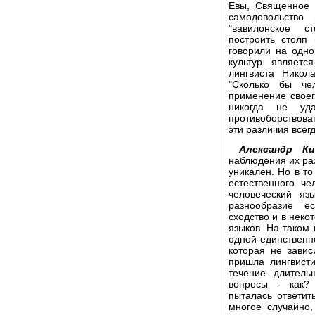
Евы, Священное 
самодовольство
"вавилонское ст
построить столп
говорили на одно
культур являетс
лингвиста Никол
"Сколько бы че
применение своег
никогда не уд
противоборствова
эти различия всег
Александр Ки
наблюдения их ра
уникален. Но в т
естественного че
человеческий яз
разнообразие е
сходство и в неко
языков. На таком 
одной-единственн
которая не завис
пришла лингвисти
течение длитель
вопросы - как?
пыталась ответит
многое случайно