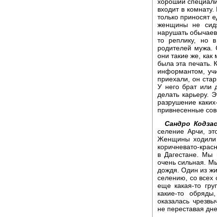
хороший специалис
входит в комнату.
только приносят е
женщины не сидя
нарушать обычаев,
то реплику, но 
родителей мужа. 
они такие же, как 
была эта печать. 
информантом, учи
приехали, он стар
У него брат или 
делать карьеру. Э
разрушение каких
привнесенные сов
Сандро Кодзас
селение Арчи, это
Женщины ходили 
коричневато-крас
в Дагестане. Мы 
очень сильная. М
дождя. Один из жи
селению, со всех 
еще какая-то гр
какие-то обряды
оказалась чрезвы
не переставая дне