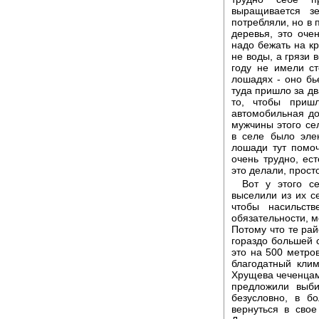
выращивается з
потребляли, но в 
деревья, это оче
надо бежать на кр
не воды, а грязи 
году не имели ст
лошадях - оно бье
туда пришло за дв
то, чтобы приш
автомобильная до
мужчины этого се
в селе было эле
лошади тут помоч
очень трудно, ест
это делали, прост
Вот у этого с
выселили из их се
чтобы насильст
обязательности, м
Потому что те рай
гораздо большей 
это на 500 метров
благодатный кли
Хрущева чеченцам
предложили выби
безусловно, в б
вернуться в сво