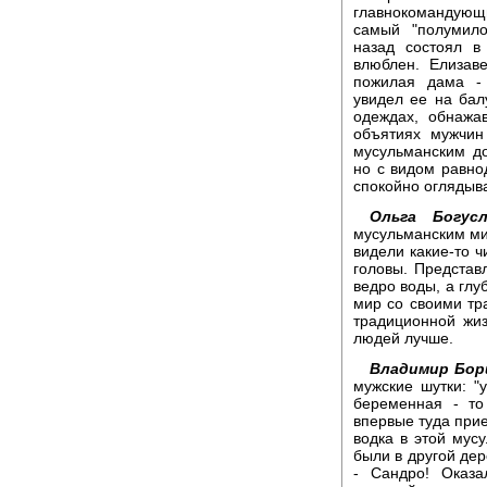
главнокомандующ
самый "полумило
назад состоял 
влюблен. Елизав
пожилая дама - 
увидел ее на ба
одеждах, обнажа
объятиях мужчин 
мусульманским до
но с видом равно
спокойно оглядыва
Ольга Богусл
мусульманским мир
видели какие-то 
головы. Представ
ведро воды, а глу
мир со своими тр
традиционной жиз
людей лучше.
Владимир Бор
мужские шутки: "
беременная - то
впервые туда приех
водка в этой мусу
были в другой дере
- Сандро! Оказа