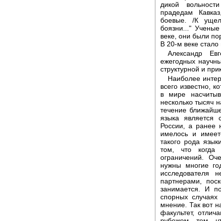
дикой вольност
прадедам Кавказ
боевые. /К ущел
боязни..." Учены
веке, они были п
В 20-м веке стало
Александр Ев
ежегодных научны
структурной и при
Наиболее интер
всего известно, к
в мире насчитыв
несколько тысяч на
течение ближайше
языка является 
России, а ранее 
имелось и имеет
такого рода язык
том, что когда
ограничений. Оч
нужны многие го
исследователя н
партнерами, поск
занимается. И п
спорных случаях
мнение. Так вот 
факультет, отлича
рубежом, тем, ч