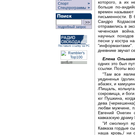
которого, а их н
Спорт
>
больше по-андийс
Спецпрограммы
>
времен называют "
письменности. В 
Сандро Кодзасо
отправились в экс
подробный запрос
чеченская война
научных походов
песни у костра н
"информантами".
Поставьте ссылку на РС
дневнике звучат се
Елена Ольшан
одних это был пут
ссылки. Поэты вос
"Там все являе
уединенья /долин,
абазех, и камуцине
/Пищаль, кольчуга
сокровища, и боги
юг Пушкина, когда
дева (черкешенка
любви мужчине, пл
Евгений Онегин 
кавказскую драму
"И смолкнул яр
Кавказа гордые сы
наша кровь,/ ни 