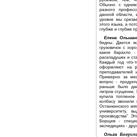
Обычно с одним
разного професс
данной области, 
уровне мы среза
этого языка, а по
глубже и глубже п
Елена Ольшан
бедны. Дается м
грузовичок с хор
какое барахло -
раскладушек и ста
Каждый год что-т
оформляют на р
преподавателей и
Примерно за ме
вопрос - продукт
раньше было дан
литров сгущенки, 
купила топленое
колбасу звонили 
Останкинского мя
университету, в
производства". Эт
Борщев - специ
экспедициях - дру
Ольга Богусла