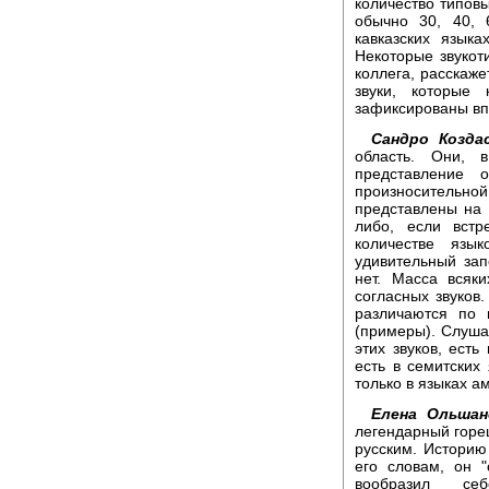
количество типовы
обычно 30, 40, 
кавказских язык
Некоторые звукот
коллега, расскаже
звуки, которые
зафиксированы вп
Сандро Козда
область. Они, 
представление 
произноситель
представлены на К
либо, если встр
количестве язы
удивительный зап
нет. Масса всяки
согласных звуков.
различаются по 
(примеры). Слуша
этих звуков, есть
есть в семитских
только в языках а
Елена Ольшан
легендарный горе
русским. Историю 
его словам, он 
вообразил се