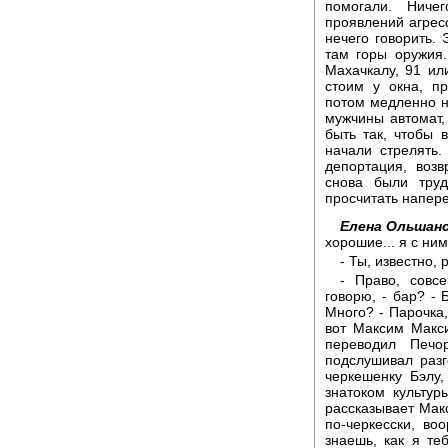
помогали. Ниче
проявлений агрес
нечего говорить. 
там горы оружия
Махачкалу, 91 ил
стоим у окна, пр
потом медленно н
мужчины автомат,
быть так, чтобы 
начали стрелять.
депортация, воз
снова были труд
просчитать напере
Елена Ольшанс
хорошие... я с ним
- Ты, известно,
- Право, совс
говорю, - бар? - Б
Много? - Парочка, 
вот Максим Макси
переводил Печо
подслушивал раз
черкешенку Бэлу
знатоком культур
рассказывает Мак
по-черкесски, во
знаешь, как я те