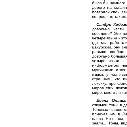
было бы намного 
дороге на машин
потеряли свой язы
вопрос, что так мо
Сандро Кодзас
довольно часты
соседнее? Это яз
четыре языка - эт
где мы работал
цахурский, они зн
раньше вообще 
довольно большая 
четыре языка -
информантом лег
мужчинами, и жен
языки, у них язы
странным, что и
лексику, про фоне
миров этих звуко
мире, много ли так
Елена Ольшан
открыли тоны в да
Тоновых языков мн
приехавшим в Ли
слова. Но о том, 
знали... Тоны, в