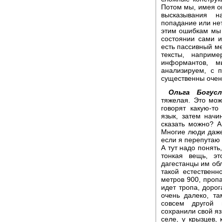
Потом мы, имея о
высказывания н
попадание или не
этим ошибкам мы 
состоянии сами и
есть пассивный ме
тексты, наприме
информантов, 
анализируем, с 
существенны очен
Ольга Богусл
тяжелая. Это мож
говорят какую-то
язык, затем нач
сказать можно? А
Многие люди даже
если я перепутаю 
А тут надо понять
тонкая вещь, эт
дагестанцы им обл
такой естественн
метров 900, пропа
идет тропа, дорог
очень далеко, т
совсем другой 
сохранили свой яз
селе, у крызцев,