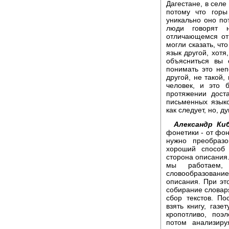
Дагестане, в селе
потому что горы
уникально оно пот
люди говорят н
отличающемся от 
могли сказать, что
язык другой, хотя
объясниться вы 
понимать это неп
другой, не такой,
человек, и это 
протяжении дост
письменных языко
как следует, но, д
Александр Ки
фонетики - от фон
нужно преобраз
хороший способ 
сторона описания.
мы работаем,
словообразован
описания. При эт
собирание словаря
сбор текстов. По
взять книгу, газе
кропотливо, поэ
потом анализиру