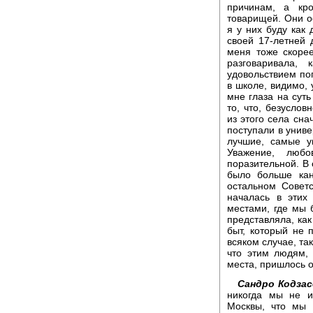
причинам, а кр
товарищей. Они о
я у них буду как 
своей 17-летней 
меня тоже скоре
разговаривала,
удовольствием по
в школе, видимо, 
мне глаза на сут
то, что, безуслов
из этого села сн
поступали в униве
лучшие, самые у
Уважение, люб
поразительной. В 
было больше кан
остальном Советс
началась в этих
местами, где мы 
представляла, как
быт, который не п
всяком случае, та
что этим людям,
места, пришлось о
Сандро Кодзас
никогда мы не и
Москвы, что мы 