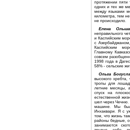
протяжении пяти 
одних и тех же ме
между языками мо
километра, тем не
не происходило.
Елена Ольшан
неправильного че
и Каспийским море
с Азербайджаном,
Каспийским мор
Главному Кавказс
совсем разобщенн
1998 года в Даге
58% - сельские жи
Ольга Богусла
высокого хребта, 
тропы для лошад
летние месяцы, 
спуск на плоско
естественной жизн
шел через Чечню. 
машине. Мы был
Инхаквари. Я с у
том, что жизнь та
районы бедные, о
занимаются скот
трудно себе пр