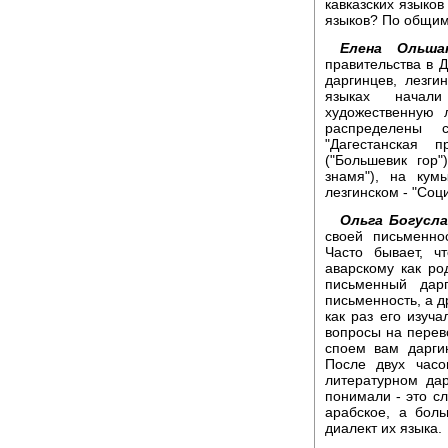
кавказских языков
языков? По общим 
Елена Ольшан
правительства в 
даргинцев, лезги
языках начали
художественную 
распределены 
"Дагестанская 
("Большевик гор"
знамя"), на кум
лезгинском - "Соц
Ольга Богусла
своей письменно
Часто бывает, ч
аварскому как ро
письменный дарг
письменность, а д
как раз его изуча
вопросы на перево
споем вам дарги
После двух часо
литературном да
понимали - это сл
арабское, а бол
диалект их языка.