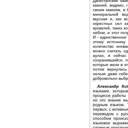
Дагестанские ка
камней, видимо, г
своим камням, в 
минеральной вод
вкусная и, как в
окрестных сел к
кроватей, таких 
небом, и этот по
И - единственное 
этому источнику
количество инхва
можно считать о
аулах, я сейча
сохранившийся, п
которые жили в эт
потом вернулись
нельзя даже себе
добровольно выбра
Александр Ки
языками, которы
процессе работы 
но это знание м
родным языком. Т
первых, с активн
переводом с рус
способом происхо
языковое выраже
сложные конструк