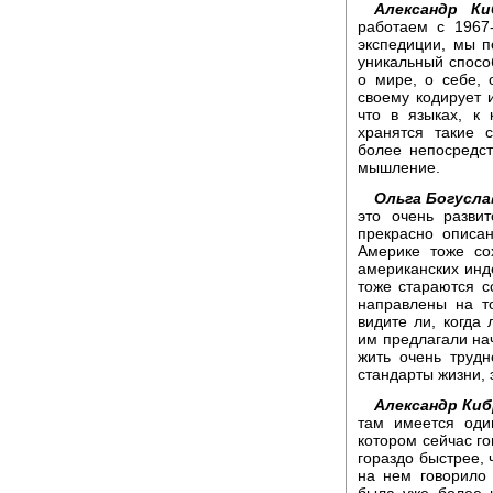
Александр Ки
работаем с 1967
экспедиции, мы п
уникальный спосо
о мире, о себе, 
своему кодирует 
что в языках, к
хранятся такие 
более непосредст
мышление.
Ольга Богусла
это очень разви
прекрасно описа
Америке тоже со
американских инд
тоже стараются с
направлены на то
видите ли, когда
им предлагали нач
жить очень труд
стандарты жизни, 
Александр Киб
там имеется один
котором сейчас го
гораздо быстрее, 
на нем говорило
была уже более 