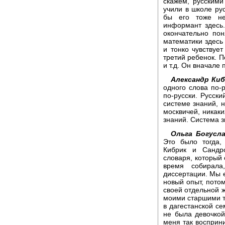
скажем, русскими
учили в школе рус
бы его тоже не
информант здесь
окончательно по
математики здесь 
и тонко чувствует
третий ребенок. П
и т.д. Он вначале 
Александр Киб
одного слова по-р
по-русски. Русски
системе знаний, н
москвичей, никаки
знаний. Система з
Ольга Богусла
Это было тогда,
Кибрик и Сандро
словаря, который 
время собирала
диссертации. Мы 
новый опыт, потом
своей отдельной 
моими старшими т
в дагестанской се
не была девочко
меня так восприни