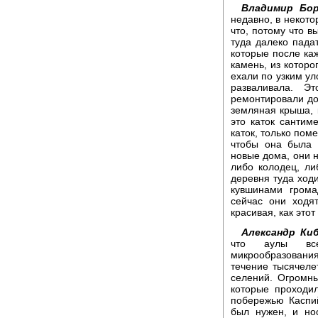
Владимир Бо
недавно, в некото
что, потому что в
туда далеко пада
которые после каж
камень, из которо
ехали по узким ул
разваливала. Э
ремонтировали дом
земляная крыша, 
это каток сантим
каток, только пом
чтобы она была 
новые дома, они н
либо колодец, ли
деревня туда ходи
кувшинами гром
сейчас они ходя
красивая, как это
Александр Киб
что аулы все-
микрообразовани
течение тысячеле
селений. Огромн
которые проходи
побережью Каспи
был нужен, и но