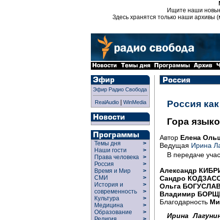
Ищите наши новы
Здесь хранятся только наши архивы (
Эфир Радио Свобода
|
Россия ка
RealAudio
WinMedia
Гора язык
Автор
Елена Оль
Темы дня
>
Ведущая
Ирина Л
Наши гости
>
В передаче учас
Права человека
>
Россия
>
Александр КИБР
Время и Мир
>
Сандро КОДЗАС
СМИ
>
История и
>
Ольга БОГУСЛА
современность
>
Владимир БОРЩ
Культура
>
Благодарность
Ми
Медицина
>
Образование
>
Ирина Лагунин
Религия
>