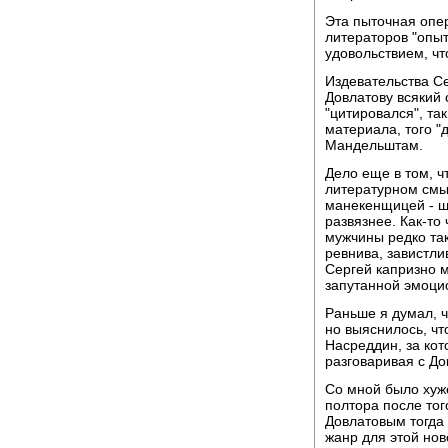
Эта пыточная опе
литераторов "опы
удовольствием, ч
Издевательства С
Довлатову всякий 
"цитировался", та
материала, того "
Мандельштам.
Дело еще в том, ч
литературном смыс
манекенщицей - ш
развязнее. Как-то
мужчины редко так
ревнива, завистли
Сергей капризно 
запутанной эмоци
Раньше я думал, ч
но выяснилось, чт
Насреддин, за кот
разговаривая с До
Со мной было хуже
полтора после тог
Довлатовым тогда 
жанр для этой нов