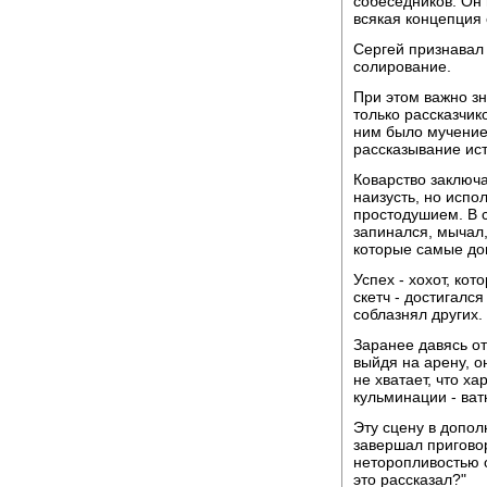
собеседников. Он 
всякая концепция 
Сергей признавал
солирование.
При этом важно з
только рассказчик
ним было мучение
рассказывание ист
Коварство заключа
наизусть, но исп
простодушием. В с
запинался, мычал,
которые самые до
Успех - хохот, ко
скетч - достигалс
соблазнял других.
Заранее давясь от
выйдя на арену, о
не хватает, что ха
кульминации - ватн
Эту сцену в допо
завершал приговор
неторопливостью о
это рассказал?"