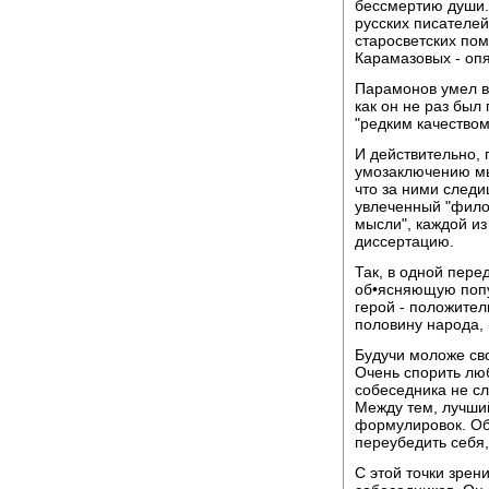
бессмертию души.
русских писателей,
старосветских по
Карамазовых - опя
Парамонов умел в
как он не раз был
"редким качеством
И действительно, 
умозаключению м
что за ними следи
увлеченный "фило
мысли", каждой из
диссертацию.
Так, в одной пере
об•ясняющую попу
герой - положите
половину народа, 
Будучи моложе сво
Очень спорить лю
собеседника не сл
Между тем, лучши
формулировок. Об
переубедить себя,
С этой точки зрен