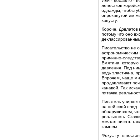
Или - добавлю - п
лепестков корейско
однажды, чтобы уб
опрокинутой им же
капусту.
Короче, Довлатов 
потому что оно вх
деклассированным
Писательство не о
астрономическим 
причинно-следстве
Вмятина, которую 
давления. Под ним
ведь эластична, п
Впрочем, чаще мн
продавливают почв
канавой. Так иск
пятачка реальност
Писатель упираетс
на ней свой след.
обнаруживаем, чт
реальность. Сказк
мечтал писать так
камнем.
Фокус тут в посто