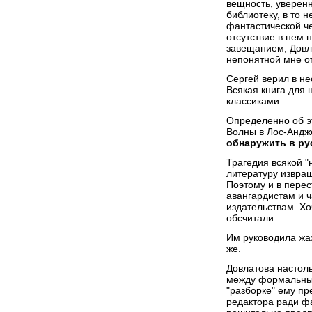
вещность, уверенн
библиотеку, в то 
фантастической че
отсутствие в нем 
завещанием, Довла
непонятной мне о
Сергей верил в н
Всякая книга для 
классиками.
Определенно об э
Волны в Лос-Андж
обнаружить в рус
Трагедия всякой "
литературу извра
Поэтому и в пере
авангардистам и 
издательствам. Хоч
обсчитали.
Им руководила жаж
же.
Довлатова настол
между формальным
"разборке" ему пр
редактора ради ф