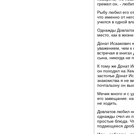
гремел он, - люби
Рыбу любил его о
что именно от нег
учился в одной вл
Однажды Довлатов 
место, как в жизни
Донат Исаакович н
уважением, чем к 
встречая в книгах 
сына, никогда не 
К тому же Донат И
он походил на Хем
застолье Донат Ис
знакомства я не в
почтальону он вых
Мечик много и с у
его завещание: на
не ходить.
Довлатов любил не
однажды с•ел их п
простые блюда. Чт
подающееся дробл