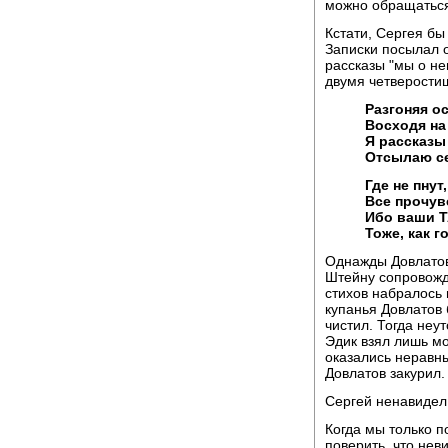
можно обращаться
Кстати, Сергея бы
Записки посылал о
рассказы "мы о не
двумя четверости
Разгоняя о
Восходя на
Я рассказы
Отсылаю се
Где не пнут
Все прочувс
Ибо ваши 
Тоже, как г
Однажды Довлатов
Штейну сопровожда
стихов набралось 
купанья Довлатов 
чистил. Тогда неу
Эдик взял лишь мо
оказались неравны
Довлатов закурил.
Сергей ненавидел 
Когда мы только п
поверить, что нев