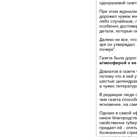
одноразовой газе
При этом журналис
дорожил чужим мне
либо случайным, 
особенно достовер
детали, которые о
Далеко не все, чт
зря он утверждал:
почерк".
Газета была дорог
атмосферой с е
Довлатов в газете
потому что в ней 
шестью цилиндрами
а чужих литерату
В редакции люди 
чем газета способ
мгновение, на сам
Однако в самой эф
некое благородств
свойственна тубер
придает ей - опят
болезненной стре