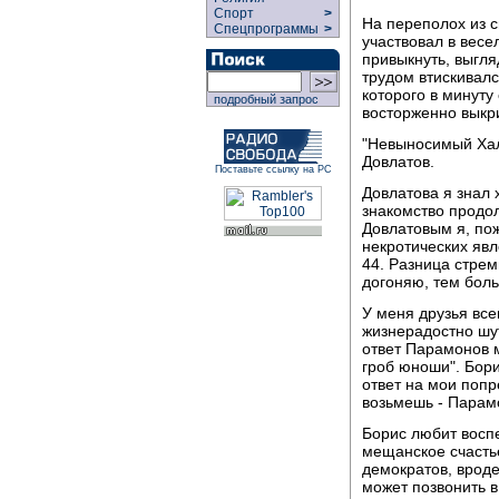
Спорт
>
На переполох из с
Спецпрограммы
>
участвовал в весе
привыкнуть, выгля
трудом втискивалс
которого в минуту
подробный запрос
восторженно выкрик
"Невыносимый Хал
Довлатов.
Поставьте ссылку на РС
Довлатова я знал 
знакомство продо
Довлатовым я, пож
некротических явл
44. Разница стрем
догоняю, тем боль
У меня друзья все
жизнерадостно шут
ответ Парамонов м
гроб юноши". Бор
ответ на мои попр
возьмешь - Парам
Борис любит воспе
мещанское счастье
демократов, врод
может позвонить в