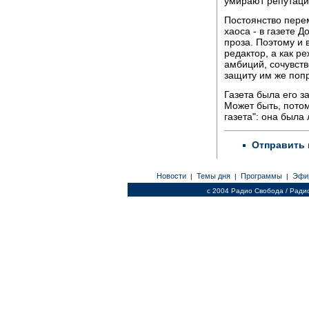
умирают репутации
Постоянство пере
хаоса - в газете Д
проза. Поэтому и 
редактор, а как р
амбиций, сочувст
защиту им же поп
Газета была его з
Может быть, потом
газета": она была
Отправить 
Новости
Темы дня
Программы
Эфи
|
|
|
c 2004 Радио Свобода / Ради