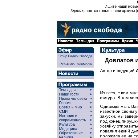
Ищите наши новы
Здесь хранятся только наши архивы (
Эфир Радио Свобода
Довлатов и
|
RealAudio
WinMedia
Автор и ведущий
Темы дня
>
Из всех, с кем мн
Наши гости
>
фигура. В том чис
Права человека
>
Россия
>
Однажды мы с Ва
Время и Мир
>
известной своим у
СМИ
>
закуски, мы завер
История и
>
современность
>
под конец пирушк
Культура
>
хозяйку отправитьс
Медицина
>
повалил едкий ды
Образование
>
положила ее на ск
Религия
>