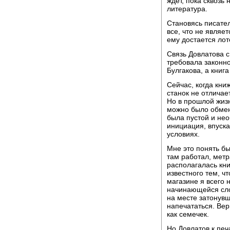
ждет, пока сквозь 
литература.
Становясь писател
все, что не являе
ему достается ло
Связь Довлатова с
требовала законно
Булгакова, а книга
Сейчас, когда кни
станок не отличает
Но в прошлой жизн
можно было обменя
была пустой и не
инициация, впуска
условиях.
Мне это понять бы
там работал, метр
располагалась кн
известного тем, ч
магазине я всего 
начинающейся сло
на месте затонувш
напечататься. Верн
как семечек.
Но Довлатов к печ