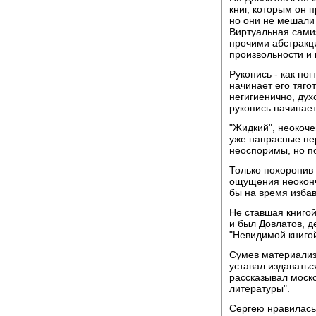
книг, которым он 
но они не мешали
Виртуальная самиз
прочими абстракци
произвольности и 
Рукопись - как но
начинает его тяго
негигиенично, дух
рукопись начинает
"Жидкий", неокоче
уже напрасные пер
неоспоримы, но п
Только похоронив 
ощущения неоконча
бы на время избав
Не ставшая книгой
и был Довлатов, 
"Невидимой книгой
Сумев материализо
уставал издаватьс
рассказывал моско
литературы".
Сергею нравилась