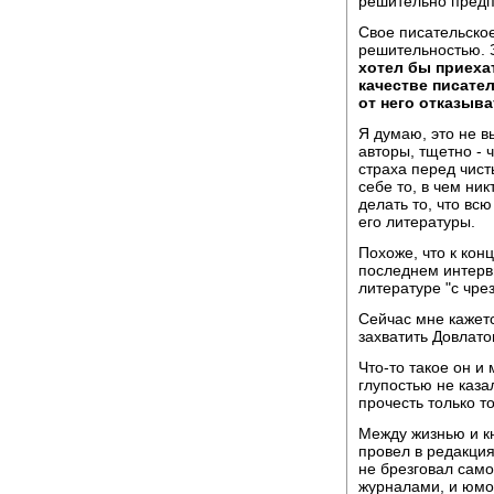
решительно предп
Свое писательско
решительностью. З
хотел бы приехат
качестве писател
от него отказыва
Я думаю, это не в
авторы, тщетно - 
страха перед чист
себе то, в чем ни
делать то, что вс
его литературы.
Похоже, что к кон
последнем интервь
литературе "с чре
Сейчас мне кажетс
захватить Довлато
Что-то такое он и
глупостью не каза
прочесть только то
Между жизнью и к
провел в редакция
не брезговал само
журналами, и юмо