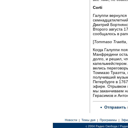
Corti
Галуппи вернулся 
семнадцатилетний
Дмитрий Бортнянск
Второго августа 1
сообщалось в рап
[
Tommaso Traetta
Когда Галуппи поя
Манфредини остал
долго, и решил, ч
капельмейстером. 
велись переговоры
Томмазо Траэтта, 
получивший музык
Петербурге в 1767
эфире. Отрывком
мы заканчиваем н
Герасимов и Анто
Отправить 
Новости
Темы дня
Программы
Эфи
|
|
|
c 2004 Радио Свобода / Ради