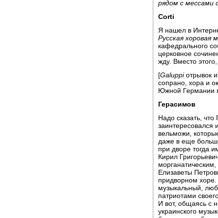
рядом с мессами 
Corti
Я нашел в Интерн
Русская хоровая 
кафедрального со
церковное сочинен
жду. Вместо этого
[
Galuppi
отрывок из
сопрано, хора и о
Южной Германии п
Герасимов
Надо сказать, что
заинтересовался 
вельможи, которы
даже в еще больш
при дворе тогда и
Кирил Григорьевич
морганатическим,
Елизаветы Петров
придворном хоре.
музыкальный, люб
патриотами своег
И вот, общаясь с 
украинского музык