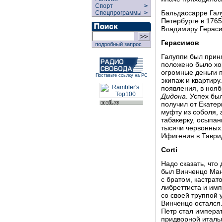
Спорт
>
Бальдассарре Галу
Спецпрограммы
>
Петербурге в 1765
Владимиру Гераси
Герасимов
подробный запрос
Галуппи был приня
положено было хор
огромные деньги п
Поставьте ссылку на РС
экипаж и квартиру
появления, в ноя
Дидона
. Успех бы
получил от Екатер
муфту из соболя, 
табакерку, осыпа
тысячи червонных
Ифигения в Таври
Corti
Надо сказать, что
был Винченцо Ман
с братом, кастра
либреттиста и им
со своей труппой 
Винченцо остался.
Петр стал импера
придворной италья