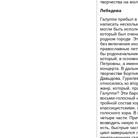
творчества на мол
Лебедева
Галуппи прибыл в 
написать нескольк
могли быть исполне
который был очень
родном городе. Эт
без включения инс
православные литу
бы родоначальнико
который, в основн
Петровны, а именн
концерта. В дальн
творчестве Бортнян
Давыдова, Гурилев
относились ко вто
жанр, который, пр
Галуппи? Эти бар
восьми-голосный и
тройной состав х
классицистскими,
голосного хора. В
четыре части. При
возводить некую 
есть, быстрые ча
цикл завершался 
имитационном скл