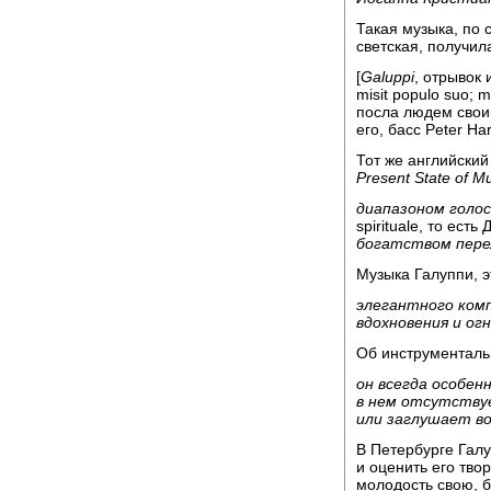
Такая музыка, по 
светская, получила
[
Galuppi
, отрывок 
misit populo suo;
посла людем своим
его, басс Peter Har
Тот же английский
Present State of M
диапазоном голо
spirituale, то есть
богатством пере
Музыка Галуппи, э
элегантного ком
вдохновения и ог
Об инструменталь
он всегда особен
в нем отсутству
или заглушает в
В Петербурге Гал
и оценить его тво
молодость свою, 