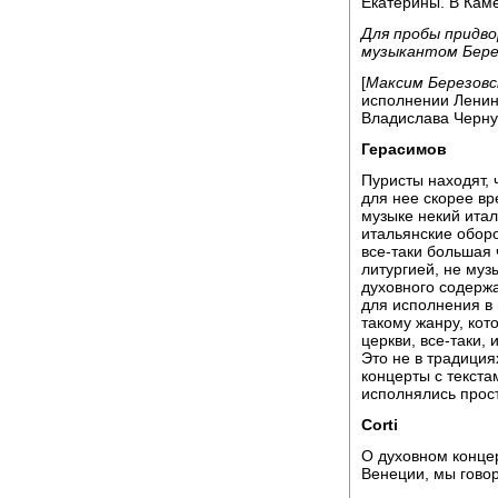
Екатерины. В Каме
Для пробы придво
музыкантом Бере
[
Максим Березовс
исполнении Ленин
Владислава Черну
Герасимов
Пуристы находят, 
для нее скорее вр
музыке некий итал
итальянские оборо
все-таки большая 
литургией, не муз
духовного содерж
для исполнения в 
такому жанру, кот
церкви, все-таки,
Это не в традиция
концерты с текста
исполнялись прост
Corti
О духовном концер
Венеции, мы гово