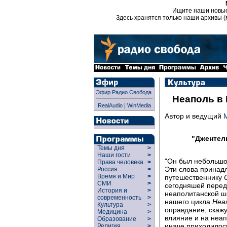
Ищите наши новы
Здесь хранятся только наши архивы (
Эфир Радио Свобода
Неаполь в 
|
RealAudio
WinMedia
Автор и ведущий
"Джентел
Темы дня
>
Наши гости
>
"Он был небольшог
Права человека
>
Эти слова принадл
Россия
>
Время и Мир
>
путешественнику
СМИ
>
сегодняшей перед
История и
>
неаполитанской шк
современность
>
нашего цикла
Неа
Культура
>
оправдание, скажу
Медицина
>
влияние и на неап
Образование
>
иначе приходилось
Религия
>