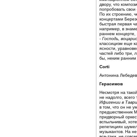
двору, что композ
попробовать свои 
По их строению, 
концертами Берез
быстрая первая ча
например, в знаме
раннем концерте,
-
Господь, воцари
классицизм еще ка
ясности, уравнове
частей либо три, 
бы, неким ранним 
Corti
Антонина Лебедев
Герасимов
Несмотря на тако
не надолго, всего 
Ифигении в Тавр
в том, что он не 
предшественник М
придворный оркест
вспыльчивый, хоте
репетициях шумел
музыкантов. На нег
все-таки, не совс