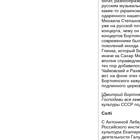
богат, разнообраз
русским музыкаль
какие-то украинск
одаренного нашег
Михаила Степанов
уже на русской по
концерта, чему он
концертов Бортнян
современники были
поколений иногда 
Глинка, который Б
иначе ка Сахар Ме
вполне справедлив
тех пор добавилос
Чайковский и Рахм
вот, на фоне этих
Бортнянского кажу
подлинного церков
[
Дмитрий Бортня
Господеви вся зе
культуры СССР по
Corti
С Антониной Лебед
Российского инсти
культура Екатер
деятельности Галу