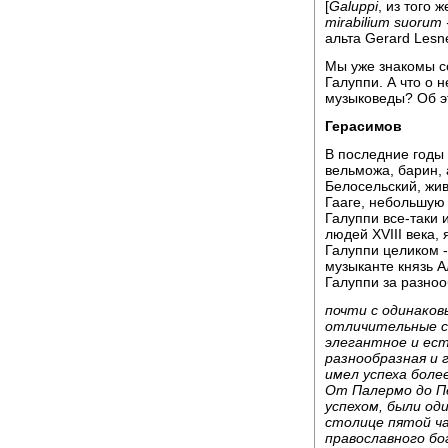
[
Galuppi
, из того 
mirabilium suorum
альта Gerard Lesne
Мы уже знакомы с
Галуппи. А что о 
музыковеды? Об э
Герасимов
В последние годы 
вельможа, барин, 
Белосельский, жив
Гааге, небольшую 
Галуппи все-таки 
людей XVIII века,
Галуппи целиком -
музыканте князь 
Галуппи за разноо
почти с одинаков
отличительные св
элегантное и ест
разнообразная и 
имел успеха боле
От Палермо до П
успехом, были од
столице пятой ч
православного б