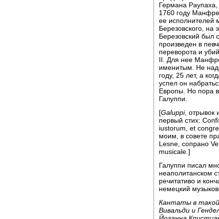
Германа Раупаха,
1760 году Манфре
ее исполнителей 
Березовского, на э
Березовский был 
произведен в певч
переворота и убий
II. Для нее Манф
именитым. Не над
году, 25 лет, а ко
успел он набратьс
Европы. Но пора 
Галуппи.
[
Galuppi
, отрывок 
первый стих: Confit
iustorum, et cong
моим, в совете пр
Lesne, сопрано Ver
musicale.]
Галуппи писал мн
неаполитанском ст
речитативо и кон
немецкий музыкове
Кантаты в такой 
Вивальди и Генде
Йоганна Кристиана