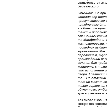
свидетельству ак
Березовского:
Обыкновенно при 
капелле хор поет
присутствии же и
праздничные дни,
а в большие празд
тексты исполняю
сочиненных как и
то Манфредини, 
композиторами, 
последних выдви
музыкантом Макс
дарованием, вкус
произведений изя
сочинил для прид
концерты с таки
что исполнение и
двора. Главнейши
то... Не отвержи
тот не может се
такая церковная 
обученного, отбо
красноречивее вся
Так писал Яков Шт
концертов состоял