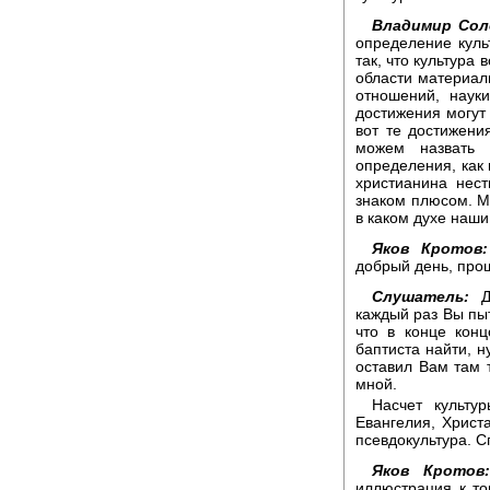
Владимир Сол
определение куль
так, что культура 
области материал
отношений, наук
достижения могут 
вот те достижени
можем назвать 
определения, как 
христианина нест
знаком плюсом. М
в каком духе наши
Яков Кротов:
добрый день, про
Слушатель:
До
каждый раз Вы пыт
что в конце кон
баптиста найти, н
оставил Вам там 
мной.
Насчет культу
Евангелия, Христа
псевдокультура. С
Яков Кротов:
иллюстрация к то