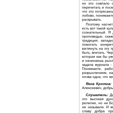
но это совпало 
перечитать и посм
что это потрясаю
лобово, понимаете
раскрывать.
Поэтому насчет
есть вот такой кул
сознательный. Я
проповедью, скаж
традиция, западн
помогать конкре
взглянуть на эту 
быть, впитать. Че
которая как бы уж
и начинаешь рыхл
задача журнала - 
Понимаете, рабо
разрыхлением, на
почва одна, что зе
Яков Кротов:
Алексеевич, добры
Слушатель:
До
это высокая дух
религию, но не Бо
не называли. И в
славу добра пр