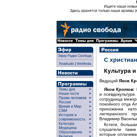
Ищите наши новы
Здесь хранятся только наши архивы (
Эфир Радио Свобода
С христиан
|
RealAudio
WinMedia
Культура и
Ведущий
Яков Кр
Яков Кротов:
Темы дня
>
Наши гости
>
и псевдокультуре.
Права человека
>
сотрудница межхри
Россия
>
покойного отца А
Время и Мир
>
прихожанка кат
СМИ
>
лютеранского п
История и
>
Владимир Василье
современность
>
Культура
>
Кстати, больша
Медицина
>
слушатели такие
Образование
>
которые оплачива
Религия
>