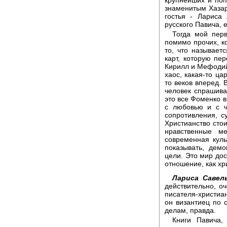
знаменитым Хазар
гостья - Лариса
русского Павича, 
Тогда мой перв
помимо прочих, к
то, что называет
карт, которую пе
Кирилл и Мефодий 
хаос, какая-то ца
то веков вперед. 
человек спрашива
это все Фоменко в
с любовью и с ч
сопротивления, с
Христианство стои
нравственные м
современная куль
показывать, дем
цели. Это мир до
отношение, как хр
Лариса Савель
действительно, о
писателя-христиан
он византиец по 
делам, правда.
Книги Павича,