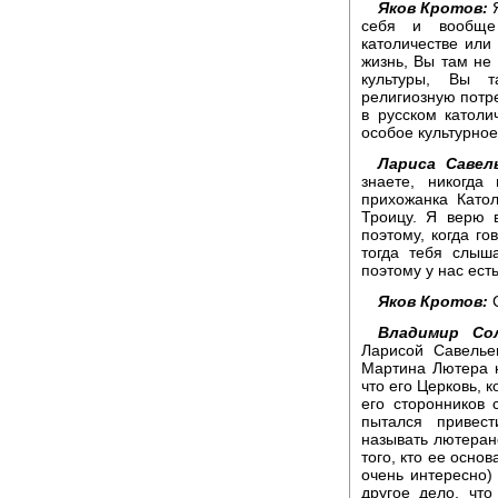
Яков Кротов:
Я
себя и вообще 
католичестве или 
жизнь, Вы там не 
культуры, Вы т
религиозную потре
в русском католи
особое культурно
Лариса Савель
знаете, никогда
прихожанка Като
Троицу. Я верю 
поэтому, когда го
тогда тебя слыш
поэтому у нас ест
Яков Кротов:
С
Владимир Сол
Ларисой Савелье
Мартина Лютера н
что его Церковь,
его сторонников 
пытался привест
называть лютеранс
того, кто ее основ
очень интересно)
другое дело, что