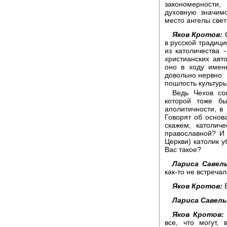
закономерности
духовную значим
место ангелы свет
Яков Кротов:
С
в русской традиции
из католичества -
христианских авт
оно в ходу имен
довольно нервно: 
пошлость культуры
Ведь Чехов со
которой тоже б
аполитичности, в 
Говорят об основ
скажем, католич
православной? И 
Церкви) католик у
Вас такое?
Лариса Савель
как-то не встречал
Яков Кротов:
В
Лариса Савель
Яков Кротов:
все, что могут,