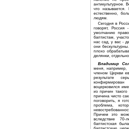
антикультурное. В
что называется.
естественно, бо
людям.
Сегодня в Росс
говорят, Россия 
умолчанию право
баптистам, участ
нас сад, у вас - 
они бескультурны
плохо обрабатыв
делянки, отдельно
Владимир Сол
меня, например, 
членом Церкви ев
результате се
конфирмирован
воцерковился име
из причин такого
причина чисто сак
поговорить, я гот
проблема, кото
невостребованнос
Причем это можн
вследствие 70-
баптистская был
баптистскую цер