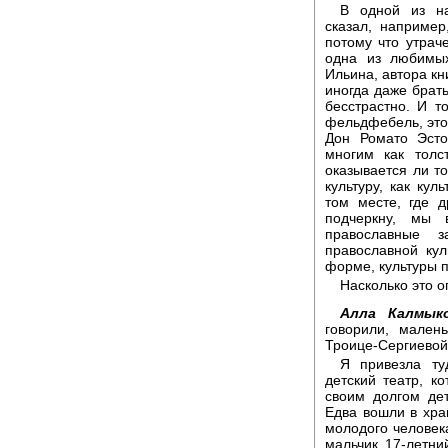
В одной из н
сказал, например
потому что утрач
одна из любимых
Ильина, автора кн
иногда даже брать
бесстрастно. И т
фельдфебель, это 
Дон Ромато Эсто
многим как толс
оказывается ли то
культуру, как кул
том месте, где 
подчеркну, мы 
православные з
православной кул
форме, культуры п
Насколько это 
Алла Калмыко
говорили, мален
Троице-Сергиевой
Я привезла ту
детский театр, к
своим долгом дет
Едва вошли в хра
молодого человека
мальчик 17-летни