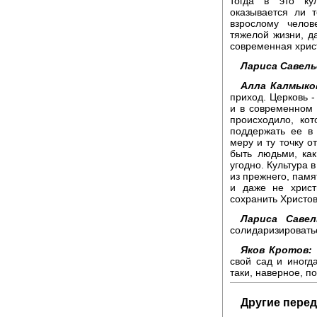
тогда в это кул
оказывается ли 
взрослому челов
тяжелой жизни, д
современная христ
Лариса Савель
Алла Калмыко
приход. Церковь 
и в современном 
происходило, ко
поддержать ее в
меру и ту точку о
быть людьми, как
угодно. Культура 
из прежнего, памя
и даже не христ
сохранить Христов
Лариса Савел
солидаризировать
Яков Кротов:
свой сад и иногд
таки, наверное, п
Другие перед