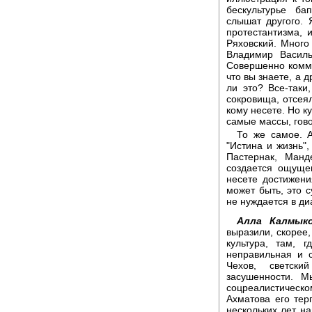
бескультурье ба
слышат другого. 
протестантизма, 
Ряховский. Много 
Владимир Василь
Совершенно комму
что вы знаете, а д
ли это? Все-таки
сокровища, отсеял
кому несете. Но к
самые массы, гово
То же самое. А
"Истина и жизнь",
Пастернак, Манд
создается ощуще
несете достижения
может быть, это с
не нуждается в ди
Алла Калмыко
выразили, скорее,
культура, там, 
неправильная и 
Чехов, светск
засушенности. М
соцреалистическом
Ахматова его тер
нескольких лет на