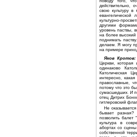
поводу того, чт
действительно, о
свою культуру в 
евангелической 
культурно-просв
другими формами
уровень паствы, в
на более высокий 
поднимать паству
делаем. Я могу п
на примере прихо
Яков Кротов:
Церкви, которая
одинаково Като
Католическая Це
интересно, какая
православные, ч
потому что это б
сумасшедших. И по
отец Дитрих Бонх
гитлеровский флаг
Не оказывается
бывает разная?
позволить балет 
культура в совр
абортах со сцены
собственной терр