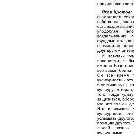
причине все христ
Яков Кротов:
возможность сохра
собственно, сравн
есть возделывание
уподобляя чел
возделыванию с
фундаментальна
совместная переп
друг другом интер
И все-таки гу
явлениями, я бы
именно Евангелие
все время боится
Он все время п
культурность - эт
эгоистическую, 
культуру, которая
того, тогда куль
защититься, оборо
что, что пользы к
Это и язычник 
культурность - эт
услышать другого
позицию другого. 
людей разных 
культурными.