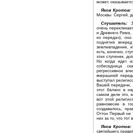
может, оказываетс
Яков Кротов:
Москвы. Сергей, д
Слушатель:
Зд
очень перекликае
и Древнего Рима, 
из передач), оно
поднятия вперед
землевладение, и
есть, конечно, сту
этих ступенек, до
Но когда идет и
собеседница ск
регрессивное вл
вчерашней передач
выступал религио
Вашей передачи, 
этот баланс в н
самом деле это, 
вот этой религио
равновесие в го
создавалось, пра
Оттон Первый не т
них за то, что то
Яков Кротов:
святейшего правит