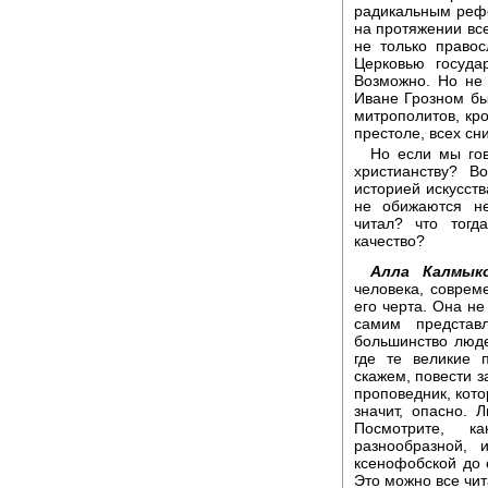
радикальным рефо
на протяжении все
не только правос
Церковью госуда
Возможно. Но не
Иване Грозном был
митрополитов, кр
престоле, всех сн
Но если мы гов
христианству? В
историей искусств
не обижаются не
читал? что тогд
качество?
Алла Калмыко
человека, соврем
его черта. Она не
самим представ
большинство люде
где те великие 
скажем, повести з
проповедник, кото
значит, опасно. 
Посмотрите, к
разнообразной, 
ксенофобской до 
Это можно все чит