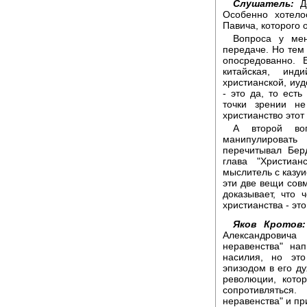
Слушатель:
До
Особенно хотело
Павича, которого 
Вопроса у мен
передаче. Но тем 
опосредованно. 
китайская, инд
христианской, иуд
- это да, то ест
точки зрении не
христианство этот
А второй во
манипулироват
перечитывал Бер
глава "Христиан
мыслитель с казуи
эти две вещи совм
доказывает, что 
христианства - эт
Яков Кротов:
Александрович
неравенства" на
насилия, но эт
эпизодом в его д
революции, кото
сопротивлятьс
неравенства" и пр