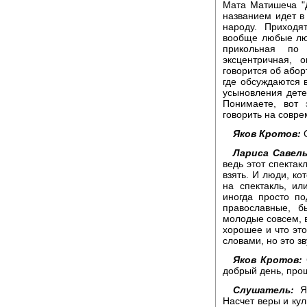
Мата Матишеча "Д
названием идет в
народу. Приходя
вообще любые люд
прикольная по
эксцентричная, 
говорится об абор
где обсуждаются 
усыновления дете
Понимаете, вот 
говорить на совре
Яков Кротов:
С
Лариса Савель
ведь этот спектак
взять. И люди, ко
на спектакль, ил
иногда просто п
православные, б
молодые совсем, в
хорошее и что эт
словами, но это зв
Яков Кротов:
добрый день, про
Слушатель:
Як
Насчет веры и кул