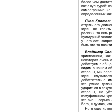
более чем достато
вот с культурой: к
самоограничение,
определенных каки
Яков Кротов:
отдельного движе
здесь не клеит
религии, то есть 
Культурный челове
у него есть запре
быть что-то позит
Владимир Сол
христианина, как
некоторая очень 
действуем в обще
видим в нашем об
стороны, мы пере
здесь служите
действительно, и
это умное делан
удариться в секул
стороны, не уй
камуфляжном хри
это очень серьезн
Бога, я думаю, чт
Но я еще хотел