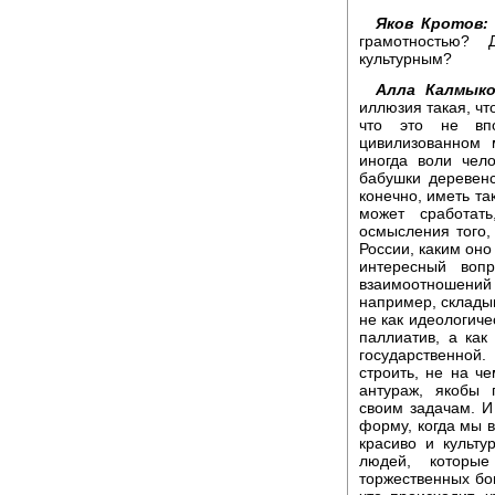
Яков Кротов:
грамотностью? 
культурным?
Алла Калмыко
иллюзия такая, чт
что это не вп
цивилизованном 
иногда воли чело
бабушки деревенс
конечно, иметь та
может сработат
осмысления того,
России, каким оно
интересный воп
взаимоотношений
например, складыв
не как идеологиче
паллиатив, а как
государственной.
строить, не на че
антураж, якобы 
своим задачам. И
форму, когда мы в
красиво и культу
людей, которы
торжественных бог