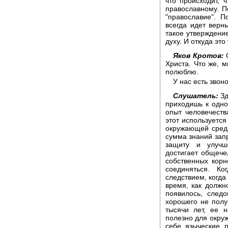
что происходит, 
православному. По
"православие". П
всегда идет верн
такое утверждение
духу. И откуда это 
Яков Кротов:
С
Христа. Что же, 
полюблю.
У нас есть звон
Слушатель:
Зд
приходишь к одно
опыт человечест
этот используетс
окружающей среды
сумма знаний зап
защиту и улучш
достигает общечел
собственных корн
соединяться. К
следствием, когда 
время, как должно
появилось, следо
хорошего не получ
тысячи лет, ее 
полезно для окруж
себе языческие 