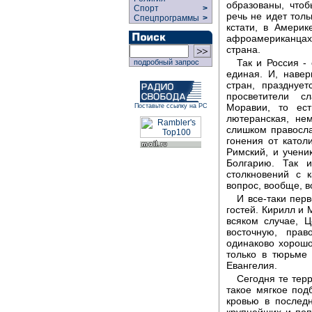
образованы, чтоб
Спорт
>
речь не идет толь
Спецпрограммы
>
кстати, в Амери
афроамериканцах
страна.
Так и Россия -
подробный запрос
единая. И, навер
стран, празднуе
просветители с
Моравии, то ес
Поставьте ссылку на РС
лютеранская, не
слишком правосл
гонения от като
Римский, и учен
Болгарию. Так и
столкновений с 
вопрос, вообще, 
И все-таки пер
гостей. Кирилл и 
всяком случае, 
восточную, пра
одинаково хорошо
только в тюрьме
Евангелия.
Сегодня те тер
такое мягкое под
кровью в послед
крупнейших и поп