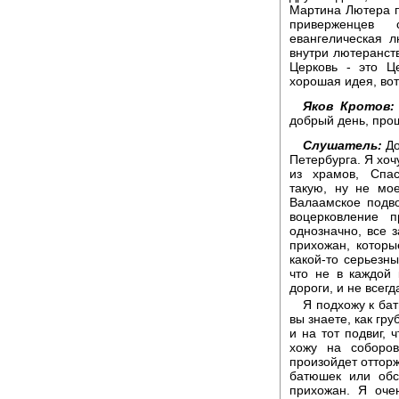
Мартина Лютера п
приверженцев 
евангелическая 
внутри лютеранств
Церковь - это Ц
хорошая идея, вот
Яков Кротов:
добрый день, про
Слушатель:
До
Петербурга. Я хоч
из храмов, Спас
такую, ну не мо
Валаамское подво
воцерковление 
однозначно, все з
прихожан, которы
какой-то серьезны
что не в каждой
дороги, и не всег
Я подхожу к ба
вы знаете, как гр
и на тот подвиг, 
хожу на соборо
произойдет отторж
батюшек или обс
прихожан. Я очен