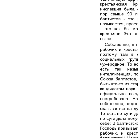
крестьянская К
инспекция, была и
пор свыше 90 пр
баптистов - это
называется, прос
- это как бы мо
крестьяне. Это т
выше.
Собственно, я 
рабочих и кресть
поэтому там в 
социальных груп
чужеродное. То ес
есть так назыв
интеллигенция, т
Союза баптистов
быть кто-то из ст
кандидатом наук. 
официально всег
востребована. Н
собственно, подт
сказывается на ду
То есть по сути д
по сути дела полу
себе: В баптистск
Господь призывает
рабочих, и крес
баптистской Церк