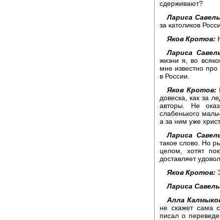
сдерживают?
Лариса Савель
за католиков Росс
Яков Кротов:
Н
Лариса Савель
жизни я, во всяко
мне известно про
в России.
Яков Кротов:
В
довеска, как за л
авторы. Не оказ
слабенького мальч
а за ним уже хрис
Лариса Савель
такое слово. Но ры
целом, хотят пок
доставляет удовол
Яков Кротов:
Э
Лариса Савель
Алла Калмыко
не скажет сама 
писал о переведе