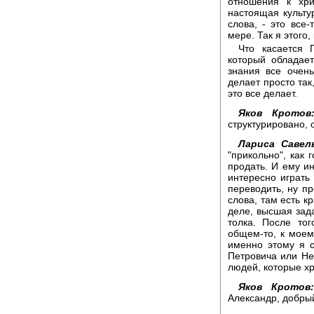
отношения к хри
настоящая культу
слова, - это все-
мере. Так я этого
Что касается 
который обладае
знания все очен
делает просто так
это все делает.
Яков Кротов
структурировано, 
Лариса Савель
"прикольно", как
продать. И ему ин
интересно играть 
переводить, ну пр
слова, там есть к
деле, высшая зада
толка. После то
общем-то, к моем
именно этому я с
Петровича или Не
людей, которые хр
Яков Кротов:
Александр, добрый