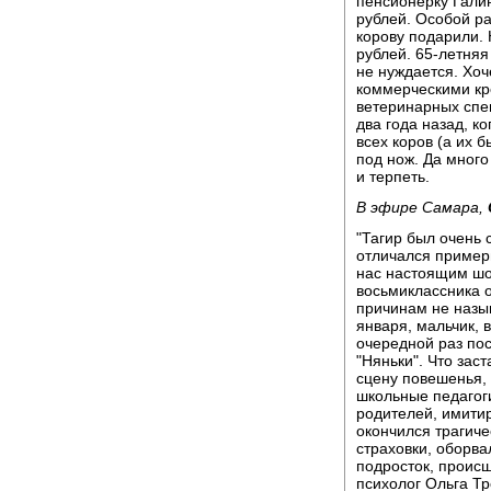
пенсионерку Гали
рублей. Особой ра
корову подарили. 
рублей. 65-летняя
не нуждается. Хоч
коммерческими кр
ветеринарных спе
два года назад, к
всех коров (а их 
под нож. Да много
и терпеть.
В эфире Самара,
"Тагир был очень 
отличался пример
нас настоящим шо
восьмиклассника 
причинам не назыв
января, мальчик, 
очередной раз по
"Няньки". Что зас
сцену повешенья, 
школьные педагоги
родителей, имити
окончился трагиче
страховки, оборвал
подросток, проис
психолог Ольга Тр