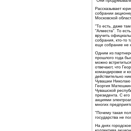
"Они продумывали
Рассказывает юри
собрании акционе
Московской област
"То есть, даже та
"Алместа". То ест
вручить официальн
собрания, кто-то 
еще собрание не 
Одним из партнер
прошлого года был
можно встретитьс
отвечают, что Гео
командировке и ко
действительно ник
Чувашии Николаю 
Георгия Матюшки
Чувашской респуб
президента. С его
акциями электроа
многих предприят
"Почему такая пол
государства не по
На днях городско
коллектива акцион