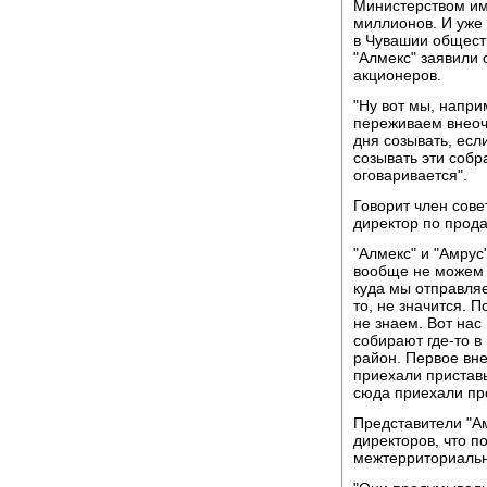
Министерством им
миллионов. И уже
в Чувашии обществ
"Алмекс" заявили
акционеров.
"Ну вот мы, наприм
переживаем внеоч
дня созывать, есл
созывать эти собра
оговаривается".
Говорит член сове
директор по прод
"Алмекс" и "Амрус
вообще не можем н
куда мы отправля
то, не значится. 
не знаем. Вот на
собирают где-то в
район. Первое вн
приехали приставы
сюда приехали пр
Представители "А
директоров, что п
межтерриториальн