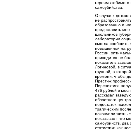
героям любимого 
самоубийства.
О случаях детског
не распространять
образованию и на
предоставить мне 
школьников губерн
лаборатории соци
смогла сообщить л
повышенной нагру
России, оптимальн
приходится не бол
показатель завыше
Логиновой, в ситу
группой, в которой
времени, чтобы до
Престиж профессии
Перспектива получ
476 рублей в меся
рассказал заведу
областного центр
недостаток психол
трагическим посл
покончили жизнь 
показывает, что м
самоубийств, два 
статистики как не