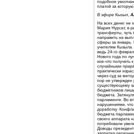
подобное умолчан
платой за которую
В эфире Кызыл,
А
На всех денег не 
Мария Нурсат, в р
трансферты, чуть
направить на вып
сферы за январь. 
учителям Кызыла. 
ведь 24-го феврал
Нового года по лу
кое-что получить 
случайными прираб
практически израс
через суд за метод
пор не утвержден 
существующему за
бюджетников лишь
бюджета. Затянул
парламенте. Во вт
нарушениями, что
доработку. Конфли
бюджета парламен
своего аппарата 
потребовали увел
Доводы президент
запретил региона