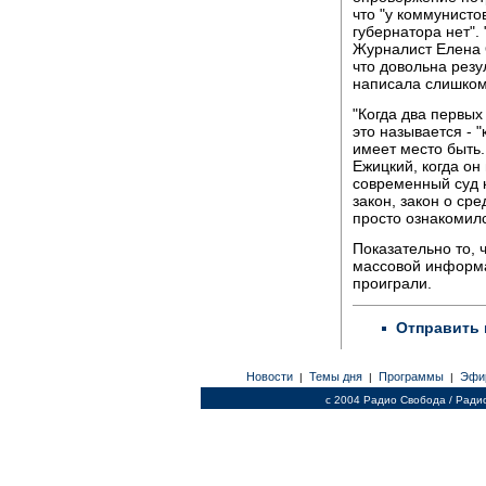
что "у коммунисто
губернатора нет".
Журналист Елена О
что довольна резу
написала слишком
"Когда два первых
это называется - 
имеет место быть.
Ежицкий, когда он
современный суд к
закон, закон о с
просто ознакомился
Показательно то, 
массовой информа
проиграли.
Отправить 
Новости
Темы дня
Программы
Эфи
|
|
|
c 2004 Радио Свобода / Ради