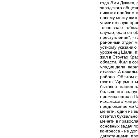
года Эми Дукаев, 
заводского общежи
никаких проблем н
новому месту жит
унизительную про
точно знаю - обяз
случае, если он о
преступления", - 
районный отдел м
устному указанию 
уроженец Шали, п
жил в Стругах Кра
области. Жил в со
уладив дела, верн
отказал. А начальн
района. Об этом 
газеты "Аргументы
бытового национа
больше его волну
проживающих в Пс
исламского конгре
предложение же С
мечети, один из в
ответил буквально
мечети в правосл
основных задач пс
конгресса - не д
дагестанцами, про