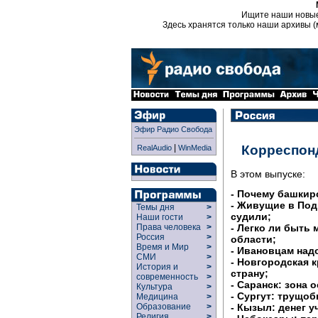
Ищите наши новы
Здесь хранятся только наши архивы (
Эфир Радио Свобода
|
Корреспон
RealAudio
WinMedia
В этом выпуске:
- Почему башкир
- Живущие в Под
Темы дня
>
судили;
Наши гости
>
- Легко ли быть
Права человека
>
Россия
>
области;
Время и Мир
>
- Ивановцам над
СМИ
>
- Новгородская 
История и
>
страну;
современность
>
- Саранск: зона 
Культура
>
- Сургут: трущоб
Медицина
>
- Кызыл: денег у
Образование
>
Религия
>