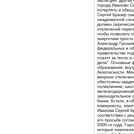
часов дня, другая 
города Иваново С
потерпеть и обещ
Сергей Бразер ска
неадекватной сло
должен перечисли
отключений перечи
чтобы позволить 
энергетики прост
Александр Грошев 
федеральных и обл
правительство по
платят за тепло и 
дела". Основные 
образования, вну
безопасности. Ме
веерное отключени
обесточены карди
поликлиники, школ
железнодорожный 
законодательное 
банки. Кстати, в 
коммунисты, элек
Иванова Сергей Бр
соответствии с р
его просьбе согла
2000-го года. Гор
которые накопилис