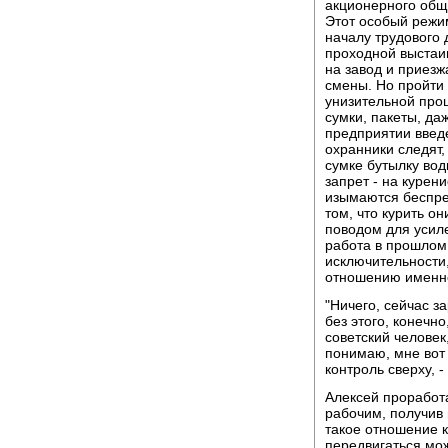
акционерного общ
Этот особый режи
началу трудового 
проходной выстаи
на завод и приезж
смены. Но пройти 
унизительной про
сумки, пакеты, да
предприятии введе
охранники следят,
сумке бутылку вод
запрет - на курен
изымаются беспре
том, что курить о
поводом для усил
работа в прошлом 
исключительности,
отношению именно 
"Ничего, сейчас з
без этого, конечно
советский человек,
понимаю, мне вот
контроль сверху, -
Алексей проработа
рабочим, получив
такое отношение 
передвигаться мож