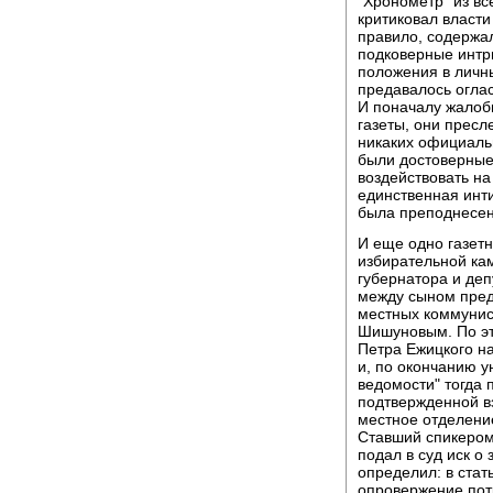
"Хронометр" из в
критиковал власти
правило, содержал
подковерные интр
положения в личны
предавалось оглас
И поначалу жалоб
газеты, они пресл
никаких официаль
были достоверные,
воздействовать на 
единственная инти
была преподнесен
И еще одно газетн
избирательной кам
губернатора и деп
между сыном пред
местных коммунис
Шишуновым. По эт
Петра Ежицкого н
и, по окончанию у
ведомости" тогда 
подтвержденной вз
местное отделени
Ставший спикером
подал в суд иск о
определил: в стат
опровержение пот