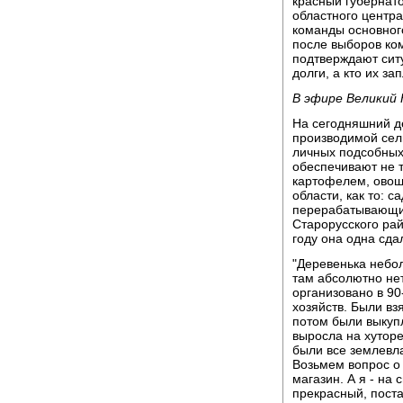
красный губернат
областного центра
команды основного
после выборов ко
подтверждают ситу
долги, а кто их за
В эфире Великий 
На сегодняшний д
производимой сел
личных подсобных
обеспечивают не 
картофелем, овощ
области, как то: 
перерабатывающих
Старорусского ра
году она одна сда
"Деревенька небо
там абсолютно нет
организовано в 90
хозяйств. Были вз
потом были выкуп
выросла на хуторе
были все землевла
Возьмем вопрос о 
магазин. А я - на 
прекрасный, пост