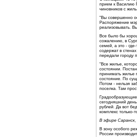
прием к Василию 
чиновников с жиль
"Вы совершенно о
Распоряжение мэр
реализовывать. Вы
Все было бы хоро
сожалению, в Сург
семей, а это - гд
содержат в стенах
передали городу п
"Все жилье, кото
состоянии. Поста
принимать жилье 
состояние. По сущ
Потом - нельзя за
поселка. Там прос
Градообразующие 
сегодняшний день
рублей. Да вот бе
комплекс только-т
В эфире Саранск
В зону особого р
России производит