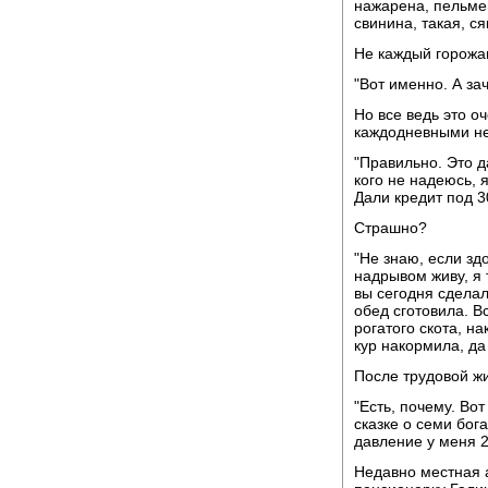
нажарена, пельме
свинина, такая, ся
Не каждый горожа
"Вот именно. А за
Но все ведь это о
каждодневными не
"Правильно. Это д
кого не надеюсь, 
Дали кредит под 30
Страшно?
"Не знаю, если здо
надрывом живу, я 
вы сегодня сделал
обед сготовила. Вс
рогатого скота, н
кур накормила, да
После трудовой жиз
"Есть, почему. Вот
сказке о семи бог
давление у меня 2
Недавно местная 