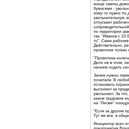
конце смены домой
бумагами - уволь
кому-то нужно по 
увольнительную за
отпускает рабочег
сопроводительной 
по территории зав
так: "Иванов с 10.
то". Сами рабочие
Действительно, ре
проволоки только 
"Проволока колюча
Дело не в этом, н
начнем ходить скор
Зачем нужны такие
почитали. В любой
остановить охранн
выгоняют за пред
увольняют. За что
каком трудовом ко
на "Лисме" поощря
"Если за другим п
Тут же все, в обще
Инициатор всех эт
предприятия Влад