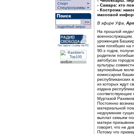
- Чебоксары: пе
Спорт
>
- Самара: кто по
Спецпрограммы
>
- Кострома: нако
массовой информ
В эфире Уфа,
Арт
подробный запрос
На прошлой недел
военнослужащим. 
уроженцев Башкири
ним погибших на п
Поставьте ссылку на РС
90-х годов, получ
родители погибши
автобусах городск
культуры совмест
заупокойные моле
комиссаром Башк
республиканских 
из которых ждут с
издана республика
соответствующее 
Муртазой Рахимов
Постоянно возник
материальной пом
недоумение суще
выплат семьям пог
матери призывник
говорят, что не 
Потому что пример