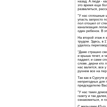
назад. А люди - ка
это время еще бо
развалиться, расс
"У нас сплошные щ
упасть запросто п
пол отошел от сте
канализация лопае
один ребенок. В э
На второй этаж я 
трудом. Здесь, в 
удалось переговор
"Даже страшно смо
и крыша течет, и ч
падают, и сами сп
слове, дерни кто 
нас валится, все 
рухнем все на пер
Так как в Сургуте
непригодных для 
председателю Вас
"У нас таких домо
газету и так дале
ознакомиться, я г
С жильцами 43-го