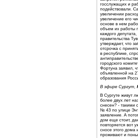
госслужащих и ра
подействовали. С
увеличении расход
увеличение его чи
основе в нем рабо
объем их работы 
каждого депутата,
правительства Тув
утверждает, что з
отсрочка с приня
в республике, спр
антиправительстве
городского комит
Фортуна заявил, 
объявленной на 2
образования Росс
В эфире Сургут,
В Сургуте живут л
более двух лет на
снесен? - такими
№ 43 по улице Энт
заявление. А пото
дом еще стоит, д
повторяется вот у
сносе этого дома 
проживают и поны