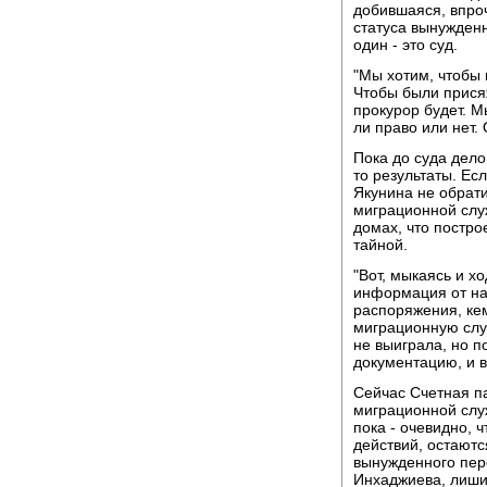
добившаяся, впро
статуса вынужден
один - это суд.
"Мы хотим, чтобы 
Чтобы были прися
прокурор будет. М
ли право или нет. 
Пока до суда дело
то результаты. Ес
Якунина не обрати
миграционной слу
домах, что постр
тайной.
"Вот, мыкаясь и х
информация от нас
распоряжения, ке
миграционную служ
не выиграла, но 
документацию, и в
Сейчас Счетная п
миграционной служ
пока - очевидно, 
действий, остаются
вынужденного пер
Инхаджиева, лишив