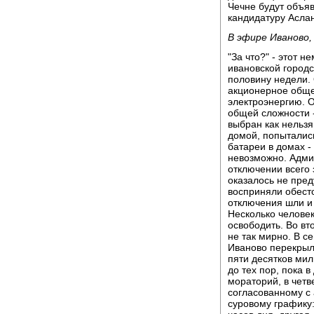
Чечне будут объя
кандидатуру Асла
В эфире Иваново
"За что?" - этот 
ивановской город
половину недели. 
акционерное обще
электроэнергию. 
общей сложности -
выбран как нельз
домой, попытались
батареи в домах - 
невозможно. Адми
отключении всего 
оказалось не пре
восприняли обест
отключения шли и 
Несколько человек
освободить. Во вт
не так мирно. В с
Иваново перекрыл
пяти десятков ми
до тех пор, пока 
мораторий, в четв
согласованному с
суровому графику: