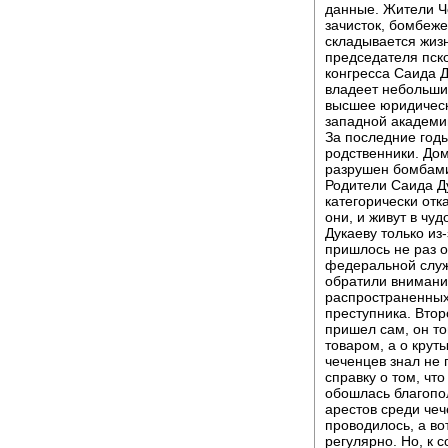
данные. Жители Че
зачисток, бомбеже
складывается жизн
председателя пск
конгресса Саида Д
владеет небольши
высшее юридическ
западной академи
За последние годы
родственники. Дом
разрушен бомбами
Родители Саида Ду
категорически отк
они, и живут в чу
Дукаеву только из-
пришлось не раз 
федеральной служ
обратили внимание
распространенных
преступника. Втор
пришел сам, он то
товаром, а о крут
чеченцев знал не 
справку о том, что
обошлась благопол
арестов среди чеч
проводилось, а во
регулярно. Но, к 