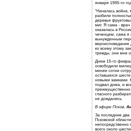
января 1995-го го
"Началась война,
разбили полность
деревья фруктовые
миг. Я сама - вра
оказалась в России
чеченцем, сама я 
вынужденным пере
вероисповедание д
ко всему этому за
трижды, они мне от
Днем 15-го феврал
освободили милиц
менее сотни сотр
оставшихся шести
новыми замками. 
подвал дома, и в
преимущественно 
гласного разбира
не дождались.
В эфире Псков,
А
За последние два
Псковской области
непосредственно г
всего около шести