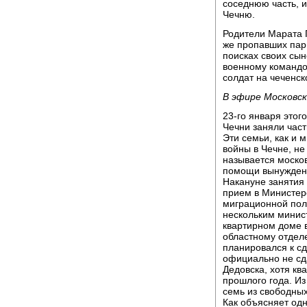
соседнюю часть, и
Чечню.
Родители Марата Г
же пропавших парн
поисках своих сы
военному командо
солдат на чеченск
В эфире Московс
23-го января этог
Чечни заняли част
Эти семьи, как и 
войны в Чечне, н
называется моско
помощи вынужденн
Накануне занятия 
прием в Министер
миграционной пол
нескольким минист
квартирном доме в
областному отдел
планировался к сд
официально не сд
Дедовска, хотя кв
прошлого года. Из
семь из свободных
Как объясняет одн