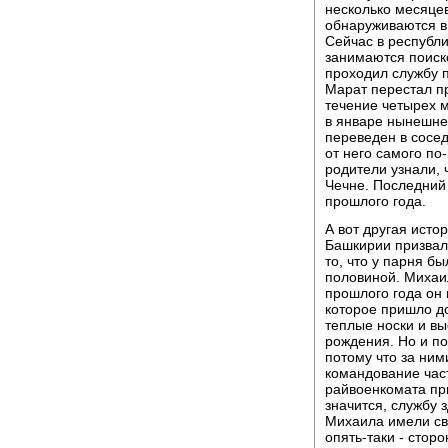
несколько месяцев
обнаруживаются в 
Сейчас в республ
занимаются поиск
проходил службу 
Марат перестал п
течение четырех м
в январе нынешне
переведен в сосе
от него самого по
родители узнали, 
Чечне. Последний
прошлого года.
А вот другая исто
Башкирии призвал
то, что у парня б
половиной. Михаи
прошлого года он
которое пришло д
теплые носки и в
рождения. Но и п
потому что за ним
командование част
райвоенкомата при
значится, службу 
Михаила имели св
опять-таки - стор