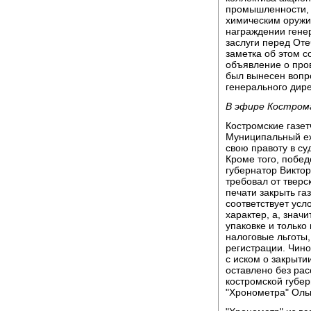
промышленности, 
химическим оружи
награждении гене
заслуги перед Оте
заметка об этом 
объявление о про
был вынесен вопр
генерального дире
В эфире Костром
Костромские газет
Муниципальный еж
свою правоту в с
Кроме того, побед
губернатор Викто
требовал от тверс
печати закрыть га
соответствует усл
характер, а, знач
упаковке и только
налоговые льготы,
регистрации. Чино
с иском о закрыти
оставлено без ра
костромской губер
"Хронометра" Оль