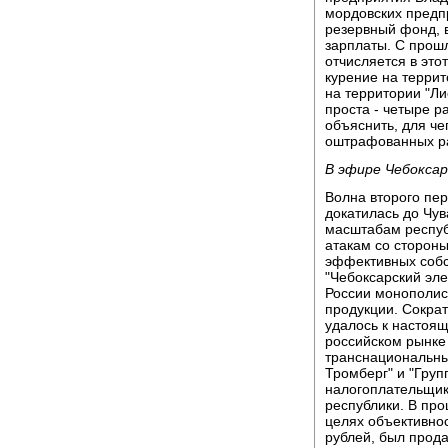
мордовских предп
резервный фонд, 
зарплаты. С прошл
отчисляется в это
курение на терри
на территории "Л
проста - четыре р
объяснить, для че
оштрафованных ра
В эфире Чебокса
Волна второго пе
докатилась до Чу
масштабам респуб
атакам со стороны
эффективных собс
"Чебоксарский эле
России монополис
продукции. Сократ
удалось к настоящ
российском рынке
транснациональны
Тромберг" и "Груп
налогоплательщик
республики. В про
целях объективно
рублей, был прода