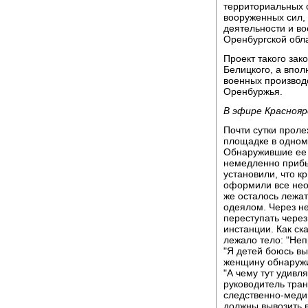
территориальных 
вооруженных сил, 
деятельности и в
Оренбургской обла
Проект такого зак
Белицкого, а впол
военных производс
Оренбуржья.
В эфире Краснояр
Почти сутки прол
площадке в одном
Обнаружившие ее 
немедленно прибы
установили, что к
оформили все нео
же осталось лежат
одеялом. Через н
переступать через
инстанции. Как ск
лежало тело: "Неп
"Я детей боюсь вы
женщину обнаружил
"А чему тут удивля
руководитель тра
следственно-меди
должны вывозить 