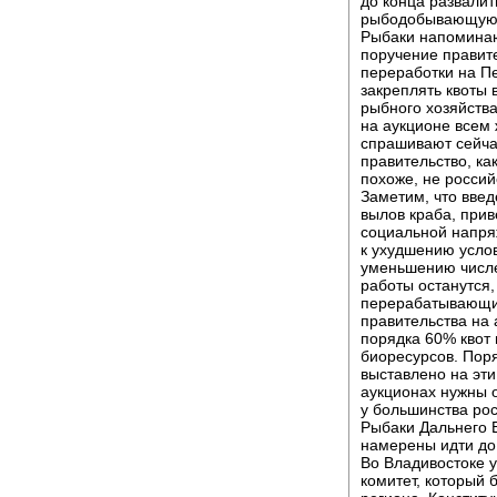
до конца развали
рыбодобывающую 
Рыбаки напоминаю
поручение правите
переработки на П
закреплять квоты 
рыбного хозяйства
на аукционе всем
спрашивают сейчас
правительство, ка
похоже, не россий
Заметим, что введ
вылов краба, прив
социальной напря
к ухудшению услов
уменьшению числе
работы останутся,
перерабатывающих
правительства на 
порядка 60% квот 
биоресурсов. Пор
выставлено на эти
аукционах нужны о
у большинства рос
Рыбаки Дальнего В
намерены идти до 
Во Владивостоке 
комитет, который 