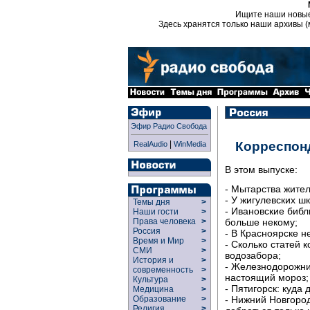
Ищите наши новы
Здесь хранятся только наши архивы (
Эфир Радио Свобода
|
Корреспон
RealAudio
WinMedia
В этом выпуске:
- Мытарства жител
- У жигулевских шк
Темы дня
>
- Ивановские библ
Наши гости
>
больше некому;
Права человека
>
Россия
>
- В Красноярске н
Время и Мир
>
- Сколько статей 
СМИ
>
водозабора;
История и
>
- Железнодорожни
современность
>
настоящий мороз;
Культура
>
- Пятигорск: куда
Медицина
>
- Нижний Новгоро
Образование
>
Религия
>