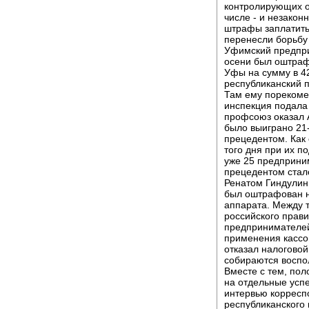
контролирующих о
числе - и незакон
штрафы заплатить,
перенесли борьбу 
Уфимский предпри
осени был оштраф
Уфы на сумму в 4
республиканский 
Там ему порекоме
инспекция подала 
профсоюз оказал
было выиграно 21
прецедентом. Как
того дня при их п
уже 25 предприни
прецедентом стал
Ренатом Гиндулин
был оштрафован н
аппарата. Между 
российского прави
предпринимателей
применения кассо
отказал налоговой
собираются воспол
Вместе с тем, по
на отдельные успе
интервью корресп
республиканского