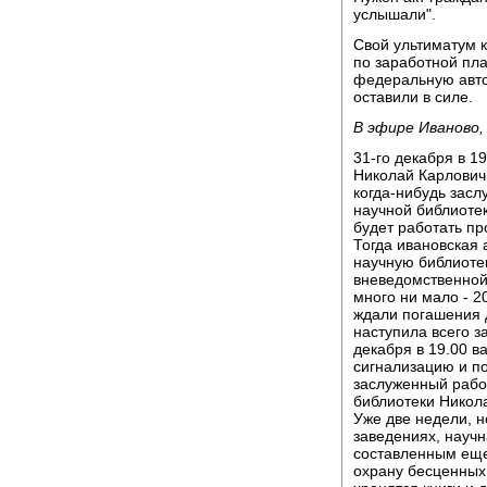
услышали".
Свой ультиматум к
по заработной пл
федеральную авто
оставили в силе.
В эфире Иваново
31-го декабря в 1
Николай Карлович
когда-нибудь засл
научной библиотек
будет работать пр
Тогда ивановская
научную библиотек
вневедомственной
много ни мало - 2
ждали погашения д
наступила всего за
декабря в 19.00 
сигнализацию и по
заслуженный работ
библиотеки Никола
Уже две недели, н
заведениях, научн
составленным еще
охрану бесценных