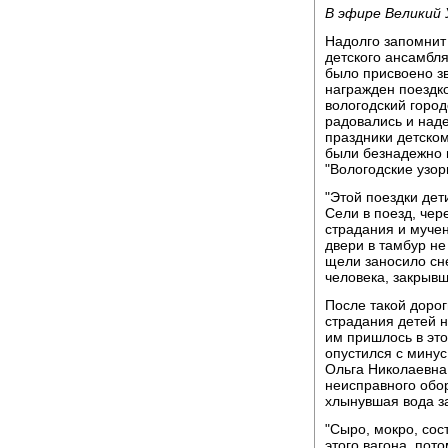
В эфире Великий
Надолго запомнит 
детского ансамбля
было присвоено зв
награжден поездк
вологодский город
радовались и наде
праздники детском
были безнадежно 
"Вологодские узо
"Этой поездки дет
Сели в поезд, чер
страдания и муче
двери в тамбур не
щели заносило сне
человека, закрыв
После такой дорог
страдания детей н
им пришлось в это
опустился с минус
Ольга Николаевна 
неисправного обо
хлынувшая вода за
"Сыро, мокро, сос
этого вагона, пото