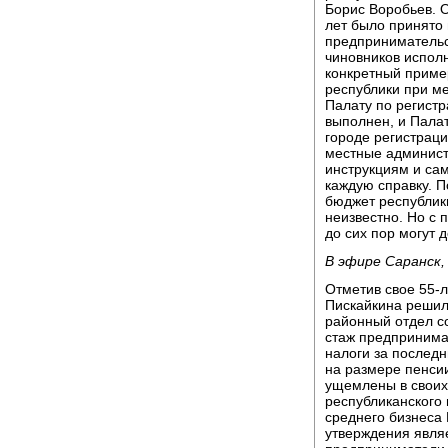
Борис Воробьев. О
лет было принято
предпринимательст
чиновников испол
конкретный пример
республики при м
Палату по регистр
выполнен, и Палат
городе регистрац
местные админист
инструкциям и са
каждую справку. П
бюджет республики
неизвестно. Но с
до сих пор могут 
В эфире Саранск
Отметив свое 55-
Пискайкина решил
районный отдел со
стаж предпринима
налоги за последн
на размере пенси
ущемлены в своих 
республиканского
среднего бизнеса
утверждения явля