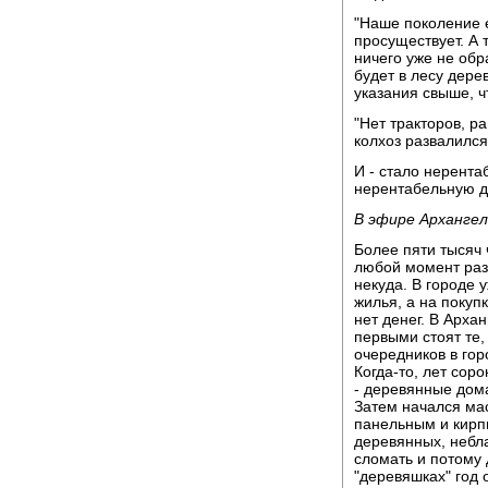
"Наше поколение е
просуществует. А 
ничего уже не обр
будет в лесу дере
указания свыше, ч
"Нет тракторов, р
колхоз развалился
И - стало нерента
нерентабельную д
В эфире Архангел
Более пяти тысяч 
любой момент раз
некуда. В городе 
жилья, а на покуп
нет денег. В Арха
первыми стоят те, 
очередников в го
Когда-то, лет сор
- деревянные дом
Затем начался мас
панельным и кирп
деревянных, небл
сломать и потому 
"деревяшках" год 