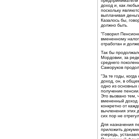
предприниматели 
доход и, как любы
поскольку являют
выплачивая деньг
Казалось бы, гов
должно быть.
"Говорил Пенсион
вмененному налог
отработан и долже
Так бы продолжал
Мордовии, за ред
среднего поколени
Саморуков продол
"За те годы, когд
доход, он, в обще
одно из основных 
получение пенсии
Это вызвано тем, 
вмененный доход 
конкретно от каж
вычленения этих 
сих пор не отрегу
Для назначения пе
приложить докуме
очередь, устанавл