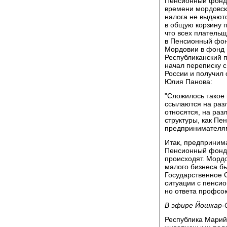
Пенсионный фонд 
времени мордовск
налога не выдаютс
в общую корзину п
что всех плательщ
в Пенсионный фо
Мордовии в фонд 
Республиканский 
начал переписку 
России и получил
Юлия Панова:
"Сложилось такое 
ссылаются на раз
относятся, на раз
структуры, как Пе
предпринимателям 
Итак, предпринима
Пенсионный фонд,
происходят. Морд
малого бизнеса б
Государственное 
ситуации с пенси
но ответа профсою
В эфире Йошкар-
Республика Марий