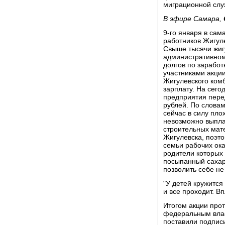
миграционной слу
В эфире Самара,
9-го января в сам
работников Жигул
Свыше тысячи жиг
административном
долгов по заработ
участниками акции
Жигулевского ком
зарплату. На сего
предприятия пере
рублей. По слова
сейчас в силу пл
невозможно выпла
строительных мат
Жигулевска, поэт
семьи рабочих ока
родители которых
посыпанный сахар
позволить себе не
"У детей кружится
и все проходит. В
Итогом акции прот
федеральным влас
поставили подписи