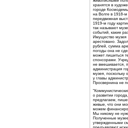
живописными поло
хранятся в художе
городе Космодемья
на Волге в 1918-м
передвижная выста
1919-м году карти
так называют музе
событий, какие ра
Имущество музея 
арестовано. Задол
рублей, сумма аре
погоды она не сде
может лишиться т
спонсорами. Учред
не вмешивается, п
администрация го
музея, поскольку 
у главы админист
Просвернина не п
"Коммунистически
о развитии города
предлагаем, пишем
живые, что они мо
можем финансиров
Мы никому не нуж
Полученные музее
утвержденными сме
предъявляют иски