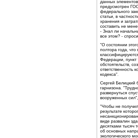
данных элементов 
предусмотрен ГОС
федерального зако
статьи, в частнос
хранения и затрат
составить не мене
- Знал ли начальн
все этом? - спрос
"О состоянии этог
полтора года, что
классифицируются
Федерации, пункт
обстоятельств, со
ответственность к
кодекса".
Сергей Белицкий б
гарнизона. "Трудн
развернуться спус
вооруженных сил", 
"Чтобы не получил
результате которо
несанкционирова
виде развалин зд
десятками тысяч т
об основных напр
экологического мо