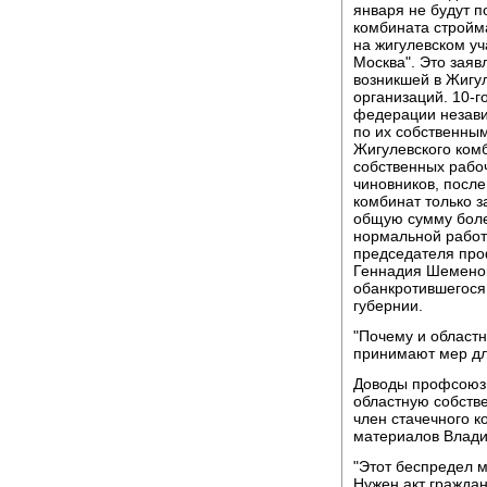
января не будут п
комбината стройм
на жигулевском у
Москва". Это зая
возникшей в Жигу
организаций. 10-г
федерации незави
по их собственны
Жигулевского ком
собственных рабоч
чиновников, посл
комбинат только з
общую сумму боле
нормальной работ
председателя про
Геннадия Шеменов
обанкротившегося
губернии.
"Почему и областн
принимают мер для
Доводы профсоюзн
областную собстве
член стачечного к
материалов Влади
"Этот беспредел м
Нужен акт граждан