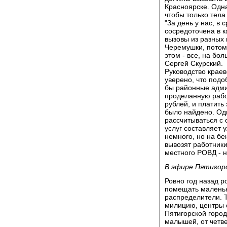
Красноярске. Одна
чтобы только тела
"За день у нас, в
сосредоточена в к
вызовы из разных 
Черемушки, потом
этом - все, на бол
Сергей Скурский.
Руководство крае
уверено, что подо
бы районные адми
проделанную работ
рублей, и платить 
было найдено. Од
рассчитываться с
услуг составляет 
немного, но на бе
вывозят работник
местного РОВД - 
В эфире Пятигор
Ровно год назад 
помещать маленьк
распределители. Т
милицию, центры 
Пятигорской горо
малышей, от четве