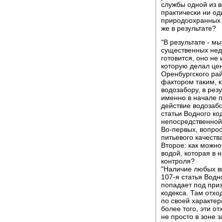
службы одной из в
практически ни од
природоохранных с
же в результате?
"В результате - м
существенных нед
готовится, оно не
которую делал це
Оренбургского рай
фактором таким, к
водозабору, в рез
именно в начале п
действие водозабо
статьи Водного ко
непосредственной
Во-первых, вопрос
питьевого качест
Второе: как можно
водой, которая в
контроля?
"Наличие любых ви
107-я статья Водн
попадает под приз
кодекса. Там отхо
по своей характер
более того, эти о
не просто в зоне 