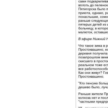
сами подкармливаю
вплоть до пеленок
Пятигорска было п
приюта, однако, 
понаслышке, сомне
раньше следующег
пятерых детей из
больницу, в кото
малюток, оставших
В эфире Нижний 
Что такое зима в 
Простоквашино, ес
деревня получила 
позапрошлом веке,
скисшего в просто
реальном тоже ес
все работоспособн
Как они живут? Го
Простоквашино.
"Кто пенсию больш
дешево было, луч
Раньше жители Про
колхоза нет и по
"частными предпр