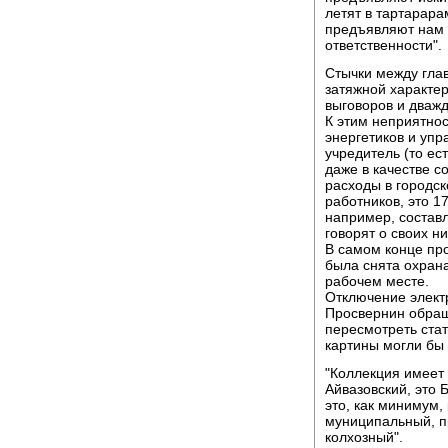
летят в тартарара
предъявляют нам 
ответственности".
Стычки между гла
затяжной характе
выговоров и дважд
К этим неприятно
энергетиков и уп
учредитель (то ес
даже в качестве с
расходы в городс
работников, это 1
например, составл
говорят о своих н
В самом конце про
была снята охрана
рабочем месте.
Отключение элект
Просвернин обращ
пересмотреть стат
картины могли бы 
"Коллекция имеет 
Айвазовский, это 
это, как минимум,
муниципальный, пр
колхозный".