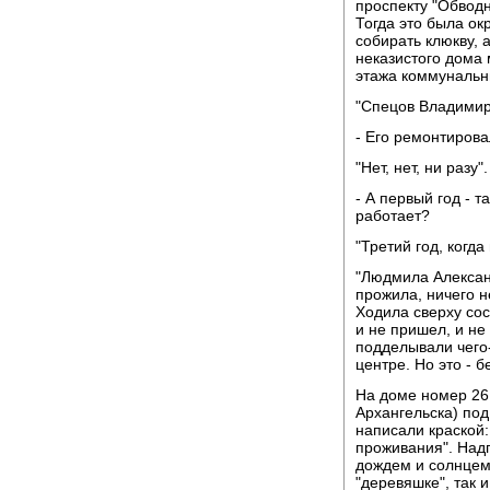
проспекту "Обводн
Тогда это была ок
собирать клюкву, 
неказистого дома 
этажа коммунальн
"Спецов Владимир 
- Его ремонтирова
"Нет, нет, ни разу".
- А первый год - 
работает?
"Третий год, когд
"Людмила Алексан
прожила, ничего н
Ходила сверху сос
и не пришел, и не
подделывали чего
центре. Но это - б
На доме номер 26 
Архангельска) под
написали краской
проживания". Надп
дождем и солнцем,
"деревяшке", так 