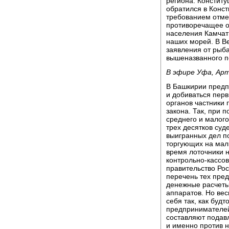
региона. Конститу
обратился в Конс
требованием отме
противоречащее 
населения Камчат
наших морей. В Ве
заявления от рыб
вышеназванного п
В эфире Уфа, Ар
В Башкирии предп
и добиваться перв
органов частники
закона. Так, при 
среднего и малого
трех десятков суд
выигранных дел п
торгующих на мал
время лоточники 
контрольно-кассо
правительство Ро
перечень тех пре
денежные расчеты
аппаратов. Но ве
себя так, как буд
предпринимателей
составляют подав
и именно против 