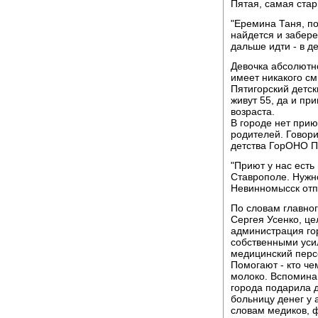
Пятая, самая стар
"Еремина Таня, по
найдется и забере
дальше идти - в де
Девочка абсолютн
имеет никакого смы
Пятигорский детск
живут 55, да и пр
возраста.
В городе нет при
родителей. Говори
детства ГорОНО П
"Приют у нас есть
Ставрополе. Нужно
Невинномысск отп
По словам главно
Сергея Усенко, це
администрация го
собственными уси
медицинский перс
Помогают - кто че
молоко. Вспомина
города подарила д
больницу денег у 
словам медиков, 