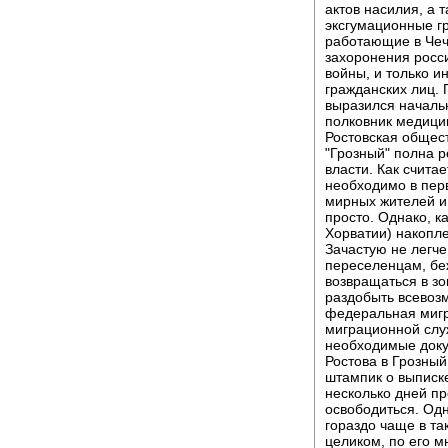
актов насилия, а 
эксгумационные г
работающие в Чеч
захоронения росс
войны, и только и
гражданских лиц. 
выразился начальн
полковник медици
Ростовская общес
"Грозный" полна р
власти. Как счита
необходимо в перв
мирных жителей и 
просто. Однако, ка
Хорватии) накопле
Зачастую не легче
переселенцам, бе
возвращаться в зо
раздобыть всевозм
федеральная мигр
миграционной слу
необходимые доку
Ростова в Грозный
штампик о выписке
несколько дней пр
освободиться. Од
гораздо чаще в та
целиком, по его 