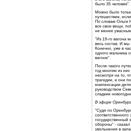
было 35 человек".
Можно было только
путешествие, если
По словам Ольги Н
все свои вещи, п
не менее ужасным
"Из 19-го вагона 
весь состав. И мы
Конечно, уже в ча
одного мальчика о
вагоне".
После такого путе
год многим из них
несмотря на то, ч
трагедии, и они п
компенсации детям
руководством Сев
сладкие новогодни
В эфире Оренбур
"Судя по Оренбург
соответственного 
государственный э
обороны" - сказал
увольнения в зап