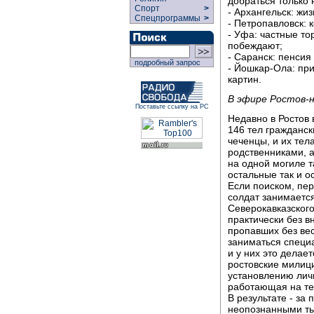
добраться только 
Спорт
>
- Архангельск: жи
Спецпрограммы
>
- Петропавловск: 
- Уфа: частные то
побеждают;
- Саранск: пенси
подробный запрос
- Йошкар-Ола: пр
картин.
В эфире Ростов-
Поставьте ссылку на РС
Недавно в Ростов 
146 тел гражданск
чеченцы, и их тел
родственниками, а
на одной могиле 
остальные так и о
Если поиском, пе
солдат занимаетс
Северокавказского
практически без в
пропавших без ве
заниматься специ
и у них это делае
ростовские милици
установлению личн
работающая на те
В результате - за
неопознанными тыс