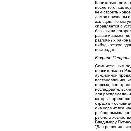
Капитально ремон
после того, как по
чем строить новое
домов признаны а
жильцов. Но мы уж
справляется с ус
без крыши погоре
развалившихся де
различных районах
нибудь ветхое здан
пострадал.
В эфире Петропа
Сомнительным под
правительства Ро
аукционной прода
постановлению, к
первых, иностранн
исследовательские
для распределени
которых прилегаю
отрасль - основная
она кормит все на
рыбопромышленник
рыбного хозяйств
Владимиру Путину 
"Для решения сию