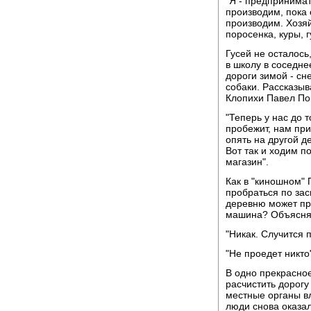
"Я - предпринимат
производим, пока 
производим. Хозяй
поросенка, куры, г
Гусей не осталось
в школу в соседне
дороги зимой - сне
собаки. Рассказы
Клопихи Павел По
"Теперь у нас до т
пробежит, нам при
опять на другой д
Вот так и ходим п
магазин".
Как в "киношном"
пробраться по зас
деревню может пр
машина? Объясня
"Никак. Случится 
"Не проедет никто
В одно прекрасное
расчистить дорог
местные органы вл
люди снова оказа