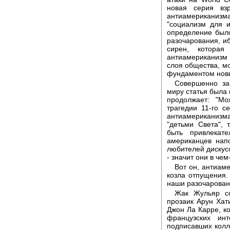
новая серия взр
антиамериканизм
"социализм для и
определение было
разочарования, и
сирен, которая
антиамериканизм
слоя общества, мо
фундаментом новы
Совершенно за
миру статья была
продолжает: "М
трагедии 11-го с
антиамериканизма
"детьми Света",
быть привлекат
американцев нап
любителей дискусс
- значит они в чем
Вот он, антиам
козла отпущения.
наши разочаровани
Жак Жульяр сс
прозаик Арун Хат
Джон Ла Карре, ко
французских инт
подписавших колл