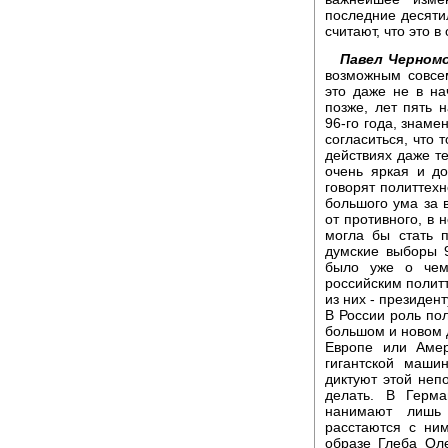
последние десятил
считают, что это 
Павел Черном
возможным совсе
это даже не в на
позже, лет пять 
96-го года, знаме
согласиться, что 
действиях даже те
очень яркая и д
говорят политтехн
большого ума за 
от противного, в 
могла бы стать 
думские выборы 9
было уже о чем
российским полит
из них - президен
В России роль пол
большом и новом 
Европе или Амер
гигантской маши
диктуют этой неп
делать. В Герм
нанимают лишь 
расстаются с ним
образе Глеба Оле