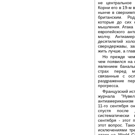
не центральное 
Корни его в 19-м 
нынче в сверхимп
британским. Ро
которые до сих 
мышления. Атака 
европейского ан
молчу. Антиаме
десятилетий хол
сверхдержавы, за
жить лучше, а гла
Но прежде чем
чем появился на 
явлением баналь
страх перед мо
связанные с ос
раздражение пер
прогресса.
Французский ис
журнала "Нуве
антиамериканизм 
11-го сентября о
спустя после 
систематически
сентября - этот 
этот вопрос. Так
исключениями тр
атаки на World C