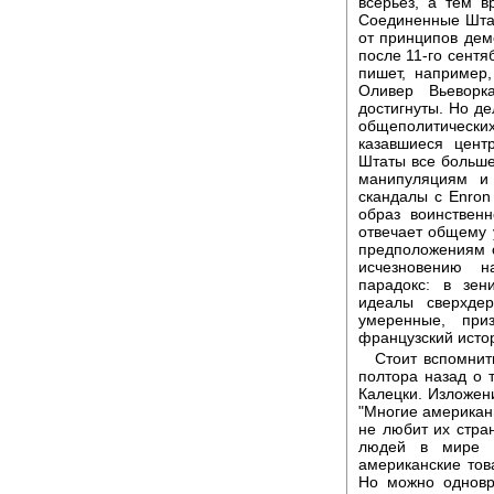
всерьез, а тем 
Соединенные Штат
от принципов дем
после 11-го сентя
пишет, например,
Оливер Вьеворк
достигнуты. Но де
общеполитических
казавшиеся цент
Штаты все больше
манипуляциям и 
скандалы с Enron
образ воинственн
отвечает общему 
предположениям о
исчезновению н
парадокс: в зе
идеалы сверхде
умеренные, при
французский исто
Стоит вспомнит
полтора назад о 
Калецки. Изложени
"Многие американц
не любит их стран
людей в мире л
американские тов
Но можно одновр