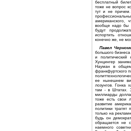
бесплатный билет
тоже не вопрос ко
тут и не причем
профессиональ
американского, 
вообще надо бы 
будут продолжа
испортить отнош
конечно же, не мо
Павел Черном
большого бизнеса 
и политический 
Хунцингер заним
Науман в общем
франкфуртского п
политтехнологичес
ее нынешнем вид
лозунгов. Гонка 
там - в Штатах. 
миллиарды долла
тоже есть свои 
развитие америк
политики тратят 
только на рекламн
будь он демокра
обращается не с
наемного советн