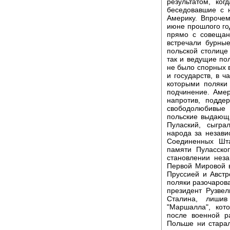
результатом, ко
беседовавшие с 
Америку. Впрочем
июне прошлого го
прямо с совещан
встречали бурны
польской столице 
так и ведущие по
не было спорных в
и государств, в ч
которыми поляки
подчинение. Амер
напротив, подде
свободолюбивые
польские выдающ
Пулаский, сыгра
народа за незави
Соединенных Шта
памяти Пуласско
становлении неза
Первой Мировой 
Пруссией и Авст
поляки разочарова
президент Рузвел
Сталина, лишив
"Маршалла", кот
после военной р
Польше ни старал