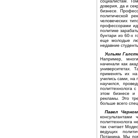
социалистам. Том
доверия, да и сек
бизнесе. Профес
политической ре
человеческих типо
профессорами ид
политике зарабат
бунтари из 60-х 
еще молодые люд
недавние студент
Уильям Галст
Например, многи
начинали как ака
университетах. 
применять их на
учились сами, на 
научился, прове
политтехнолога с
этом бизнесе и
рекламы. Это тр
больше всего спе
Павел Черном
консультантами 
политтехнолога н
так считает Моде
ведущих полити
Потанина. Мы пом