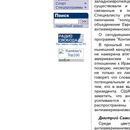
западноевропейц
Спорт
>
существовали и 
Спецпрограммы
>
связанные в по
Специалисты утв
окончание "хол
объединение Евр
подробный запрос
антиамериканских
О сегодняшних
программе "Конти
В прошлый пон
Поставьте ссылку на РС
нынешний канцлер
не намерена втя
американские 
отношению к Ира
позицию, несмотря
не только из ла
говорят, что сло
потенциальным и
тем, кто в мае 
президента СШ
заметить, что а
усиливаются в
распространен
антиамериканизма
Дмитрий Сави
Среди цвет
антиамериканизма: