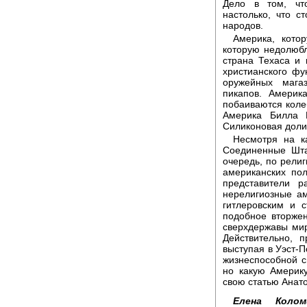
Дело в том, чт
настолько, что с
народов.
Америка, кото
которую недолюбл
страна Техаса и
христианского фу
оружейных мага
пикапов. Америк
побаиваются коле
Америка Билла 
Силиконовая доли
Несмотря на к
Соединенные Шта
очередь, по религ
американских пол
представители 
нерелигиозные а
гитлеровским и с
подобное вторжен
сверхдержавы ми
Действительно, 
выступая в Уэст-П
жизнеспособной с
но какую Америку
свою статью Анато
Елена Коломи