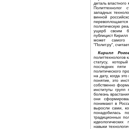
деталь властного 
Политтехнолог 
западных техноло
винной российск
перевоплощаетс
политическую реал
ущерб своим би
публицист Кирилл
может самого а
"Полит.ру", считае
Кирилл Рогов
политтехнологов к
статусу, которы
последних пяти 
политического про
на дату, когда эт
понятие, это инс
собственно форми
институты групп 
болезнь врастания
они сформирова
понимают в Росси
выросли сами, к
понадобилась п
традиционных пол
идеологических 
навыки технологи