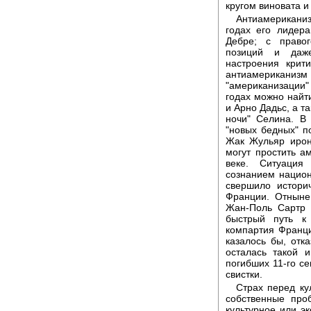
кругом виновата и
Антиамериканизм
годах его лидер
Дебре; с правог
позиций и даже
настроения крит
антиамериканизм
"американизации
годах можно найт
и Арно Дадьс, а т
ночи" Селина. В
"новых бедных" п
Жак Жульяр ирон
могут простить а
веке. Ситуация
сознанием национ
свершило истори
Франции. Отныне
Жан-Поль Сартр 
быстрый путь к 
компартия Франц
казалось бы, отк
осталась такой 
погибших 11-го с
свистки.
Страх перед ку
собственные про
культурное или э