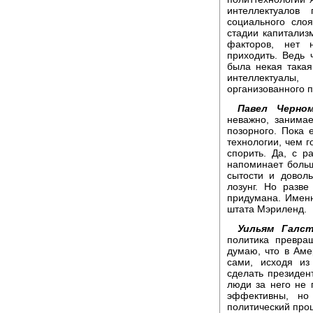
интеллектуалов
социального сло
стадии капитализ
факторов, нет 
приходить. Ведь
была некая така
интеллектуалы
организованного 
Павел Черном
неважно, занима
позорного. Пока 
технологии, чем г
спорить. Да, с 
напоминает больш
сытости и доволь
лозунг. Но разве
придумана. Именн
штата Мэриленд.
Уильям Галст
политика превращ
думаю, что в Аме
сами, исходя из
сделать президен
люди за него не п
эффективны, но
политический проц