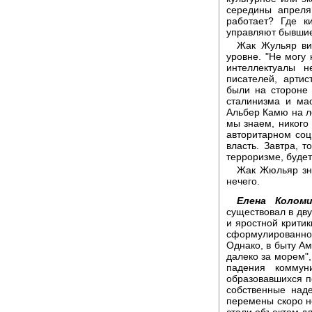
середины апреля
работает? Где к
управляют бывшие
Жак Жульяр ви
уровне. "Не могу 
интеллектуалы 
писателей, арти
были на стороне
сталинизма и ма
Альбер Камю на ле
мы знаем, никого 
авторитарном соц
власть. Завтра, т
терроризме, будет
Жак Жюльяр зна
нечего.
Елена Коломи
существовал в дв
и яростной критик
сформулирован
Однако, в быту А
далеко за морем",
падения коммун
образовавшихся п
собственные над
перемены скоро не
стали объектом дл