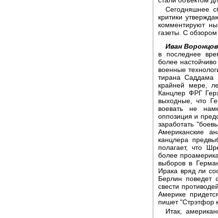
Сегодняшнее с
критики утверждаю
комментируют ны
газеты. С обзором
Иван Воронцов
в последнее вре
более настойчиво
военные технолог
тирана Саддама 
крайней мере, ле
Канцлер ФРГ Гер
выходные, что Г
воевать не наме
оппозиция и предс
заработать "боевы
Американские ан
канцлера предвы
полагает, что Шр
более проамерика
выборов в Герман
Ирака вряд ли со
Берлин поведет 
свести противоде
Америке придетс
пишет "Стрэтфор 
Итак, американ