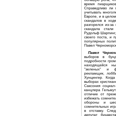
время пиарщиков
Справедливо ли 
учитывать многол
Европе, и в целом
скандалов в ход
разгорелся из-за
скандала стали
Рудольф Шарпинг, 
своего поста, и 
популярных поли
Павел Черноморск
Павел Черном
выборов в бунд
подробности гром
находящейся ны
"зеленых" и ф
рекламщик, лобб
Хунцингер. Когд
выборах христиан
Саксония социал
канцлера Гельмут
отличие от преж
избежать сомните
обороны и шеф
сомнительных игр
в отставку. Сл
депутат бундес