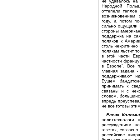
не удавалось на
Народной Польш
оттепели теплое
возникновением 
году, а потом п
сильно ощущали 
стороны америка
поддержка на са
поляков к Амери
столь некритично 
полякам льстит т
в этой части Ев
частности францу
в Европе". Все 
главная задача 
поддерживают ид
Бушем бандитск
принимать к све
связаны и с не
словом, большин
впредь преуспева
не все готовы эти
Елена Коломи
политтехнологи
рассуждениям на
газетах, согласн
российские пиар
большую роль, чт