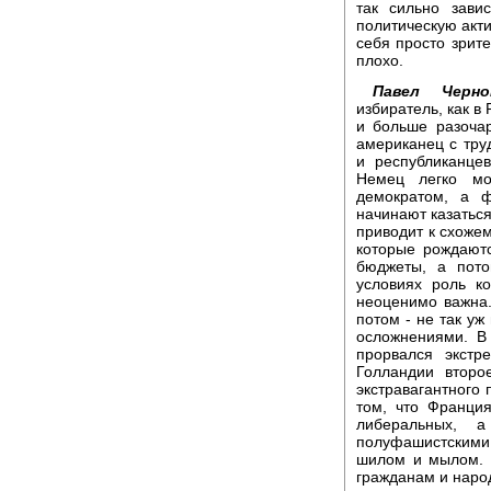
так сильно зави
политическую акти
себя просто зрите
плохо.
Павел Черно
избиратель, как в
и больше разоча
американец с тру
и республиканце
Немец легко мо
демократом, а ф
начинают казатьс
приводит к схожем
которые рождаютс
бюджеты, а пото
условиях роль ко
неоценимо важна.
потом - не так уж
осложнениями. В
прорвался экстр
Голландии второ
экстравагантного 
том, что Франци
либеральных, 
полуфашистскими,
шилом и мылом. 
гражданам и народ