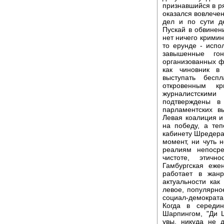
признавшийся в ря
оказался вовлече
дел и по сути д
Пускай в обвинен
нет ничего кримин
то ерунде - испо
завышенные го
организованных ф
как чиновник в
выступать бесп
откровенным к
журналистским
подтверждены в
парламентских в
Левая коалиция 
на победу, а теп
кабинету Шредера 
момент, ни чуть
реалиям непосре
чистоте, этичн
Гамбургская еже
работает в жанр
актуальности как
левое, популярно
социал-демократа
Когда в середи
Шарпингом, "Ди 
увы, никуда не 