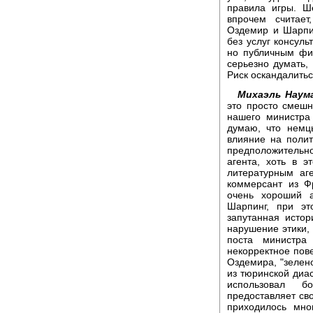
правила игры. Ш
впрочем считает
Оздемир и Шарпин
без услуг консуль
но публичным фи
серьезно думать,
Риск оскандалитьс
Михаэль Наум
это просто смешн
нашего министра
думаю, что немц
влияние на поли
предположительно
агента, хоть в 
литературным аг
коммерсант из Ф
очень хороший а
Шарпинг, при эт
запутанная истор
нарушение этики,
поста министра
некорректное пов
Оздемира, "зелено
из тюринской диас
использовал б
предоставляет св
приходилось мно