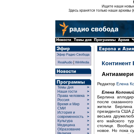
Ищите наши новы
Здесь хранятся только наши архивы (
Эфир Радио Свобода
|
Континент
RealAudio
WinMedia
Антиамери
Редактор
Елена К
Темы дня
>
Наши гости
>
Елена Коломий
Права человека
>
Берлина аплодир
Россия
>
после сказанного
Время и Мир
>
жители Берлина
СМИ
>
президента США Д
История и
>
весьма дружелюб
современность
>
его майского ту
Культура
>
Медицина
>
столице. Вообще
Образование
>
новое. Но пока 
Религия
>