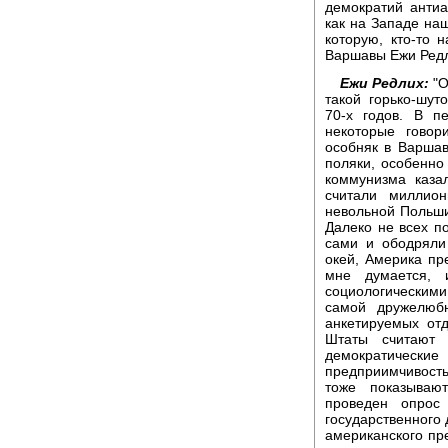
демократий антиа
как на Западе на
которую, кто-то 
Варшавы Ежи Редл
Ежи Редлих:
"О
такой горько-шу
70-х годов. В п
некоторые гово
особняк в Варшав
поляки, особенно
коммунизма каза
считали миллион
невольной Польши
Далеко не всех по
сами и ободряли
окей, Америка пр
мне думается, 
социологическим
самой дружелюб
анкетируемых от
Штаты считают 
демократичес
предприимчивость
тоже показываю
проведен опрос 
государственного
американского пр