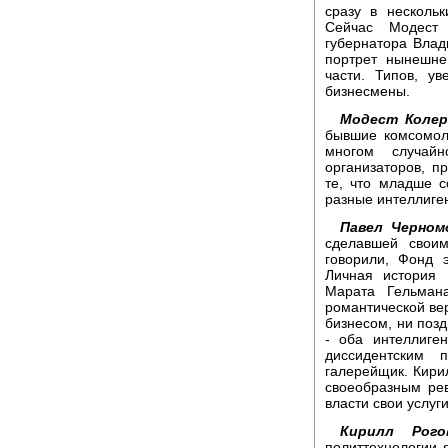
сразу в несколь
Сейчас Модест 
губернатора Влад
портрет нынешне
части. Типов, у
бизнесмены.
Модест Колер
бывшие комсомол
многом случай
организаторов, п
те, что младше с
разные интеллиген
Павел Черном
сделавшей своим
говорили, Фонд 
Личная история 
Марата Гельман
романтической вер
бизнесом, ни поз
- оба интеллиге
диссидентским 
галерейщик. Кирил
своеобразным ре
власти свои услуги
Кирилл Рого
политтехнологии 