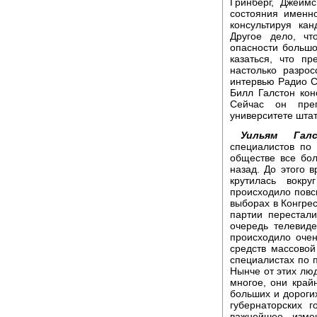
Гринберг, Джейм
состояния именно
консультируя ка
Другое дело, ч
опасности большо
казаться, что п
настолько разро
интервью Радио С
Билл Галстон кон
Сейчас он пре
университете шта
Уильям Галс
специалистов по
обществе все бол
назад. До этого 
крутилась вокру
происходило повс
выборах в Конгрес
партии перестал
очередь телевид
происходило оче
средств массово
специалистах по п
Нынче от этих люд
многое, они край
больших и дорогих
губернаторских г
важнейшее изме