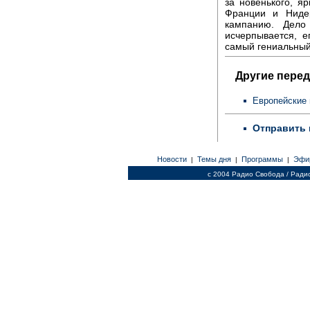
за новенького, я
Франции и Ниде
кампанию. Дело
исчерпывается, е
самый гениальный
Другие перед
Европейские
Отправить 
Новости
Темы дня
Программы
Эфи
|
|
|
c 2004 Радио Свобода / Ради