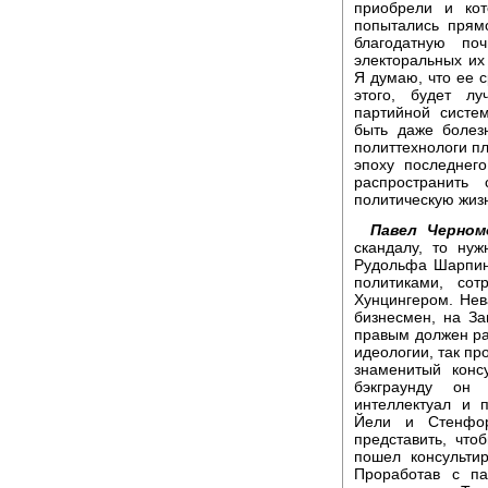
приобрели и ко
попытались прям
благодатную по
электоральных их 
Я думаю, что ее с
этого, будет л
партийной систе
быть даже болез
политтехнологи пл
эпоху последнег
распространить
политическую жиз
Павел Черном
скандалу, то ну
Рудольфа Шарпин
политиками, со
Хунцингером. Нев
бизнесмен, на За
правым должен раб
идеологии, так пр
знаменитый конс
бэкграунду он
интеллектуал и 
Йели и Стенфор
представить, чт
пошел консульти
Проработав с па