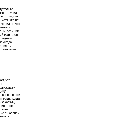
гу только
уже получил
 о том, кто
 хотя это не
очевидно, что
ремьер-
лены позиции
ный марафон -
оследнем
чем года.
ияния на
ротиворечат
ом, что
 он
й движущей
дину
ьвове, то они,
 тогда, когда
 заказчик,
шингтоне.
ерживал
ие с Россией,
ъятных