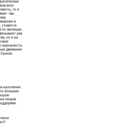
кратическая
ком всех
овесть, то я
умаю - мы
жку.
вижения в
, ставятся
сти, милиции.
связывают уже
ва, но и на
такие
о журналиста,
наше движение
странах
ов населения
сть большие
Ольшую
 на общем
поддержки.
тинга
дал?