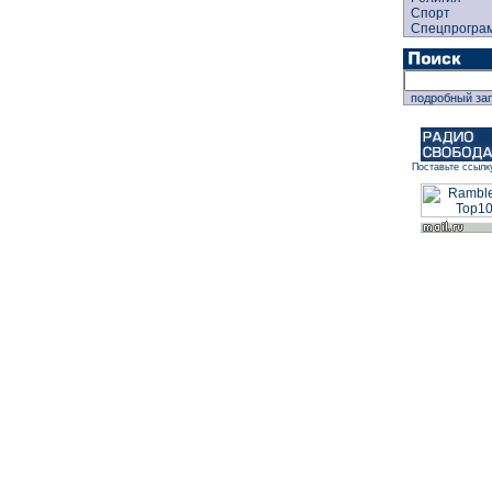
Спорт
Спецпрогра
подробный за
Поставьте ссылк