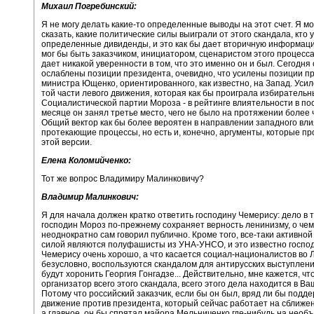
Михаил Погребинский:
Я не могу делать какие-то определенные выводы на этот счет. Я мо
сказать, какие политические силы выиграли от этого скандала, кто 
определенные дивиденды, и это как бы дает вторичную информацию
мог бы быть заказчиком, инициатором, сценаристом этого процесса,
дает никакой уверенности в том, что это именно он и был. Сегодня 
ослаблены позиции президента, очевидно, что усилены позиции п
министра Ющенко, ориентированного, как известно, на Запад. Уси
той части левого движения, которая как бы проиграла избиратель
Социалистической партии Мороза - в рейтинге влиятельности в п
месяце он занял третье место, чего не было на протяжении более 
Общий вектор как бы более вероятен в направлении западного вл
протекающие процессы, но есть и, конечно, аргументы, которые п
этой версии.
Елена Коломийченко:
Тот же вопрос Владимиру Малинковичу?
Владимир Малинкович:
Я для начала должен кратко ответить господину Чемерису: дело в т
господин Мороз по-прежнему сохраняет верность ленинизму, о чем
неоднократно сам говорил публично. Кроме того, все-таки активно
силой являются полуфашисты из УНА-УНСО, и это известно госпо
Чемерису очень хорошо, а что касается социал-националистов во Л
безусловно, воспользуются скандалом для антирусских выступлений
будут хоронить Георгия Гонгадзе... Действительно, мне кажется, что
организатор всего этого скандала, всего этого дела находится в Ва
Потому что российский заказчик, если бы он был, вряд ли бы подд
движение против президента, который сейчас работает на сближен
а главное, он бы спрятал майора Мельниченко где-нибудь на необ