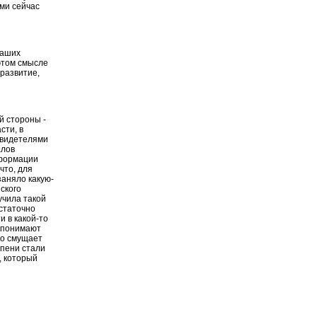
ами сейчас
наших
 этом смысле
 развитие,
й стороны -
сти, в
 свидетелями
алов
нформации
что, для
заняло какую-
ского
учила такой
остаточно
и в какой-то
о понимают
ко смущает
епени стали
, который