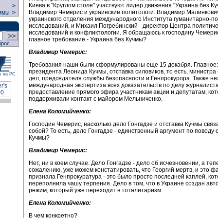
Киева в "Круглом столе" участвуют лидер движения "Украина без К
>
Владимир Чемерис и украинские политологи: Владимир Малинкович
ммы
>
украинского отделения международного Института гуманитарно-п
исследований, и Михаил Погребинский - директор Центра политиче
исследований и конфликтологии. Я обращаюсь к господину Чемери
главное требование - Украина без Кучмы?
прос
Владимир Чемерис:
Требования наши были сформулированы еще 15 декабря. Главное:
президента Леонида Кучмы, отставка силовиков, то есть, министра
у на РС
дел, председателя службы безопасности и Генпрокурора. Также н
международная экспертиза всех доказательств по делу журналиста
предоставление прямого эфира участникам акции и депутатам, ко
поддерживали контакт с майором Мельниченко.
Елена Коломийченко:
Господин Чемерис, насколько дело Гонгадзе и отставка Кучмы свя
собой? То есть, дело Гонгадзе - единственный аргумент по поводу 
Кучмы?
Владимир Чемерис:
Нет, ни в коем случае. Дело Гонгадзе - дело об исчезновении, а теп
сожалению, уже можем констатировать, что Георгий мертв, и это ф
признала Генпрокуратура - это было просто последней каплей, ко
переполнила чашу терпения. Дело в том, что в Украине создан ав
режим, который уже переходит в тоталитаризм.
Елена Коломийченко:
В чем конкретно?