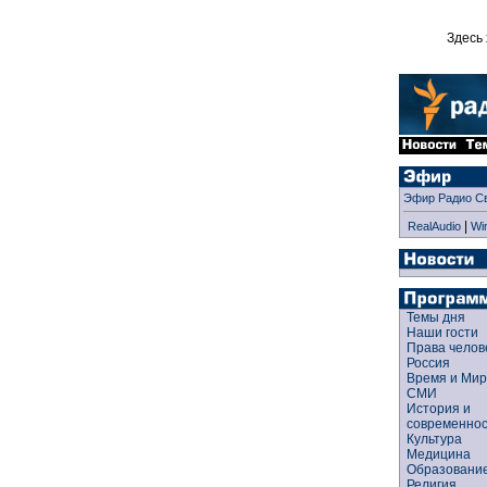
Здесь 
Эфир Радио С
|
RealAudio
Wi
Темы дня
Наши гости
Права чело
Россия
Время и Ми
СМИ
История и
современно
Культура
Медицина
Образован
Религия