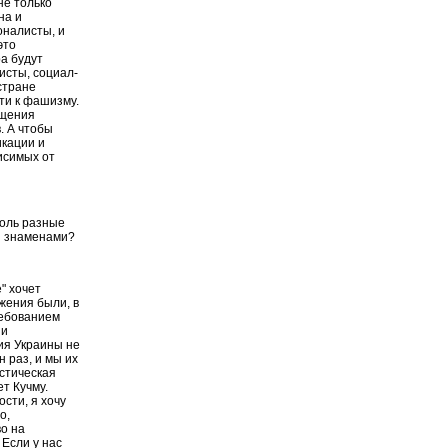
не только
на и
оналисты, и
это
а будут
исты, социал-
 стране
ти к фашизму.
ищения
. А чтобы
икации и
исимых от
толь разные
и знаменами?
" хочет
ижения были, в
ребованием
 и
ия Украины не
 раз, и мы их
стическая
т Кучму.
сти, я хочу
о,
о на
Если у нас