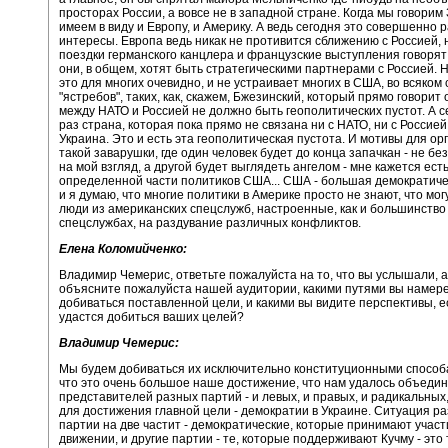
просторах России, а вовсе не в западной стране. Когда мы говорим
имеем в виду и Европу, и Америку. А ведь сегодня это совершенно 
интересы. Европа ведь никак не противится сближению с Россией, 
поездки германского канцлера и французские выступления говорят 
они, в общем, хотят быть стратегическими партнерами с Россией. Н
это для многих очевидно, и не устраивает многих в США, во всяком 
"ястребов", таких, как, скажем, Бжезинский, который прямо говорит о
между НАТО и Россией не должно быть геополитических пустот. А се
раз страна, которая пока прямо не связана ни с НАТО, ни с Россией 
Украина. Это и есть эта геополитическая пустота. И мотивы для о
такой заварушки, где один человек будет до конца запачкан - не бе
на мой взгляд, а другой будет выглядеть ангелом - мне кажется ест
определенной части политиков США... США - большая демократиче
и я думаю, что многие политики в Америке просто не знают, что мог
люди из американских спецслужб, настроенные, как и большинство
спецслужбах, на раздувание различных конфликтов.
Елена Коломийченко:
Владимир Чемерис, ответьте пожалуйста на то, что вы услышали, а
объясните пожалуйста нашей аудитории, какими путями вы намер
добиваться поставленной цели, и какими вы видите перспективы, е
удастся добиться ваших целей?
Владимир Чемерис:
Мы будем добиваться их исключительно конституционными способ
что это очень большое наше достижение, что нам удалось объеди
представителей разных партий - и левых, и правых, и радикальных
для достижения главной цели - демократии в Украине. Ситуация р
партии на две частит - демократические, которые принимают учас
движении, и другие партии - те, которые поддерживают Кучму - это 