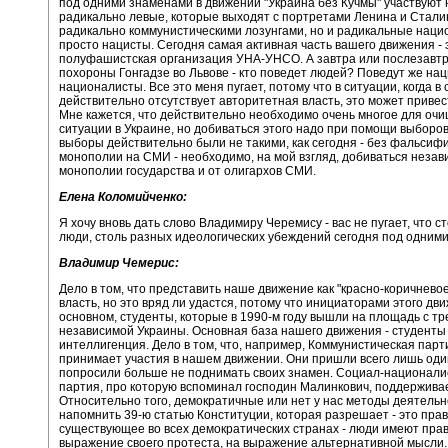
под одними знаменами в движении "Украина без Кучмы" участвуют 
радикально левые, которые выходят с портретами Ленина и Стали
радикально коммунистическими лозунгами, но и радикальные наци
просто нацисты. Сегодня самая активная часть вашего движения - 
полуфашистская организация УНА-УНСО. А завтра или послезавтр
похороны Гонгадзе во Львове - кто поведет людей? Поведут же нац
националисты. Все это меня пугает, потому что в ситуации, когда в
действительно отсутствует авторитетная власть, это может привес
Мне кажется, что действительно необходимо очень многое для оч
ситуации в Украине, но добиваться этого надо при помощи выборов
выборы действительно были не такими, как сегодня - без фальсиф
монополии на СМИ - необходимо, на мой взгляд, добиваться незав
монополии государства и от олигархов СМИ.
Елена Коломийченко:
Я хочу вновь дать слово Владимиру Черемису - вас не пугает, что с
люди, столь разных идеологических убеждений сегодня под одним
Владимир Чемерис:
Дело в том, что представить наше движение как "красно-коричневое
власть, но это вряд ли удастся, потому что инициаторами этого дв
основном, студенты, которые в 1990-м году вышли на площадь с т
независимой Украины. Основная база нашего движения - студенты
интеллигенция. Дело в том, что, например, Коммунистическая парт
принимает участия в нашем движении. Они пришли всего лишь один
попросили больше не поднимать своих знамен. Социал-национали
партия, про которую вспоминал господин Малинкович, поддерживае
Относительно того, демократичные или нет у нас методы деятельно
напомнить 39-ю статью Конституции, которая разрешает - это прав
существующее во всех демократических странах - люди имеют прав
выражение своего протеста, на выражение альтернативной мысли. 