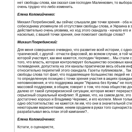
нет свободы слова, как сказал сам господин Малинкович, то выбор
очень трудно что-либо изменить.
Елена Коломийченко:
Михаил Погребинский, вы сейчас слышали две точки зрения - оба 
собеседника упомянули об отсутствии свободы слова, и Украина в
действительно очень уязвима, но ход этого скандала - начало его и
насколько, с вашей точки зрения, они помогают свободе слова?
Михаил Погребинский:
Для меня совершенно очевидно, что развитие всей истории, с одно
трагической, с другой - отчасти фарсовой, во всяком случае, в той ча
которой участвует, как мне кажется, господин Черемис... Мы стали
того, что власть, которая контролирует большинство основных кан
телевидения, допустила на эти каналы практически весь объем и
относительно перипетий этого скандала. Газеты публиковали... Так 
свободы слова тот факт, что подавляющее большинство людей не 
то определенную позицию с точки зрения участия в акциях граждан
неповиновения, и что поддержка акции "Украина без Кучмы" не пол
массовой поддержки, в общем, говорит о том, что пока общество д
далеко от такой суперкризисной ситуации, которая может перераст
серьезный социальный конфликт. Я думаю, что, на самом деле, эт
достаточно хорошо и Владимир Черемис, и его коллеги. Меня толь
одно обстоятельство: не кажется ли им, что они в значительной ст
некоторыми марионетками, неким орудием в руках того сценариста
разрабатывал весь план этой кампании?..
Елена Коломийченко:
Кстати, о сценаристе,