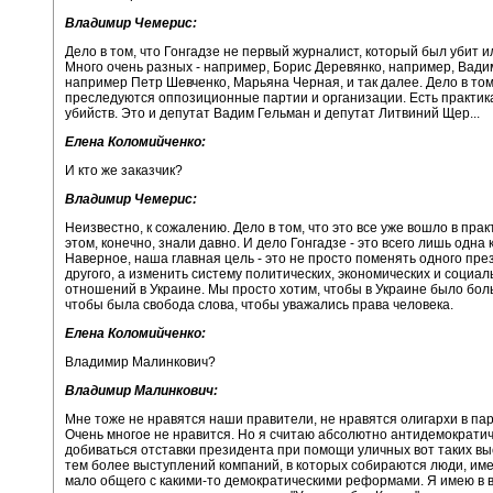
Владимир Чемерис:
Дело в том, что Гонгадзе не первый журналист, который был убит и
Много очень разных - например, Борис Деревянко, например, Вади
например Петр Шевченко, Марьяна Черная, и так далее. Дело в том,
преследуются оппозиционные партии и организации. Есть практик
убийств. Это и депутат Вадим Гельман и депутат Литвиний Щер...
Елена Коломийченко:
И кто же заказчик?
Владимир Чемерис:
Неизвестно, к сожалению. Дело в том, что это все уже вошло в прак
этом, конечно, знали давно. И дело Гонгадзе - это всего лишь одна 
Наверное, наша главная цель - это не просто поменять одного пре
другого, а изменить систему политических, экономических и социа
отношений в Украине. Мы просто хотим, чтобы в Украине было бол
чтобы была свобода слова, чтобы уважались права человека.
Елена Коломийченко:
Владимир Малинкович?
Владимир Малинкович:
Мне тоже не нравятся наши правители, не нравятся олигархи в па
Очень многое не нравится. Но я считаю абсолютно антидемократи
добиваться отставки президента при помощи уличных вот таких вы
тем более выступлений компаний, в которых собираются люди, им
мало общего с какими-то демократическими реформами. Я имею в в