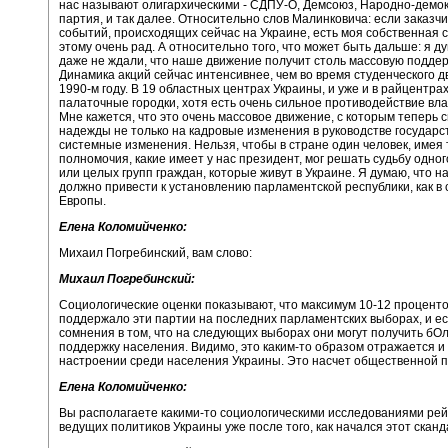
нас называют олигархическими - СДПУ-О, Демсоюз, Народно-демо
партия, и так далее. Относительно слов Малинковича: если заказчи
событий, происходящих сейчас на Украине, есть моя собственная с
этому очень рад. А относительно того, что может быть дальше: я д
даже не ждали, что наше движение получит столь массовую поддер
Динамика акций сейчас интенсивнее, чем во время студенческого д
1990-м году. В 19 областных центрах Украины, и уже и в райцентрах
палаточные городки, хотя есть очень сильное противодействие вла
Мне кажется, что это очень массовое движение, с которым теперь 
надежды не только на кадровые изменения в руководстве государст
системные изменения. Нельзя, чтобы в стране один человек, имея 
полномочия, какие имеет у нас президент, мог решать судьбу одног
или целых групп граждан, которые живут в Украине. Я думаю, что 
должно привести к установлению парламентской республики, как в 
Европы.
Елена Коломийченко:
Михаил Погребинский, вам слово:
Михаил Погребинский:
Социологические оценки показывают, что максимум 10-12 процент
поддержало эти партии на последних парламентских выборах, и е
сомнения в том, что на следующих выборах они могут получить б
поддержку населения. Видимо, это каким-то образом отражается и
настроении среди населения Украины. Это насчет общественной 
Елена Коломийченко:
Вы располагаете какими-то социологическими исследованиями рей
ведущих политиков Украины уже после того, как начался этот скан