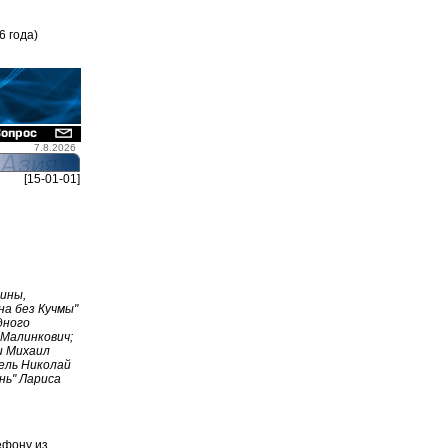
6 года)
7.8.2026
[15-01-01]
ины,
на без Кучмы"
дного
Малинкович;
и Михаил
ель Николай
нь" Лариса
лефону из