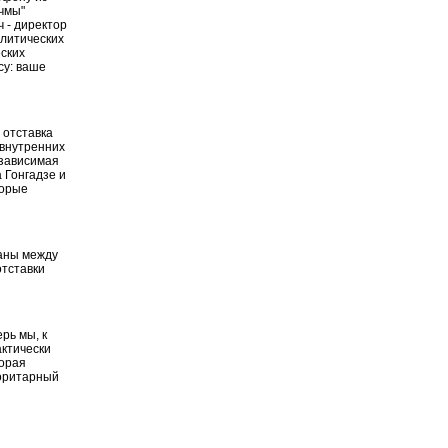
учмы"
 - директор
олитических
ских
су: ваше
 отставка
 внутренних
езависимая
 Гонгадзе и
торые
заны между
отставки
ерь мы, к
актически
торая
торитарный