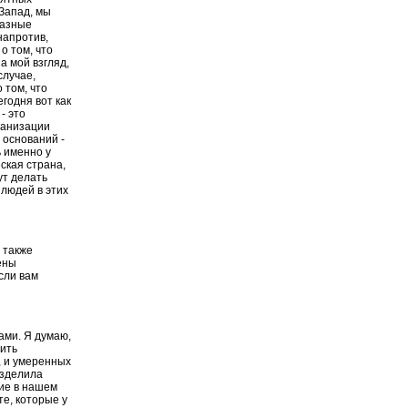
 Запад, мы
разные
напротив,
о том, что
а мой взгляд,
случае,
 том, что
годня вот как
- это
рганизации
з оснований -
ь именно у
ская страна,
ут делать
 людей в этих
 также
ены
сли вам
ами. Я думаю,
нить
, и умеренных
азделила
тие в нашем
те, которые у