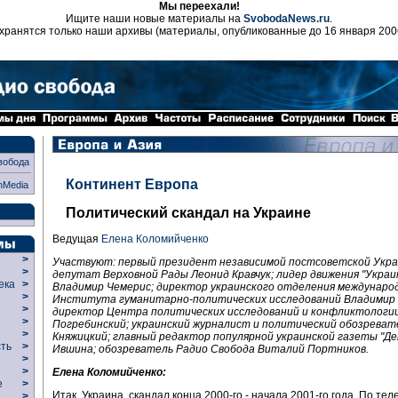
Мы переехали!
Ищите наши новые материалы на
SvobodaNews.ru
.
хранятся только наши архивы (материалы, опубликованные до 16 января 200
вобода
Континент Европа
nMedia
Политический скандал на Украине
Ведущая
Елена Коломийченко
>
Участвуют: первый президент независимой постсоветской Укра
>
депутат Верховной Рады Леонид Кравчук; лидер движения "Украи
века
>
Владимир Чемерис; директор украинского отделения междунаро
>
Института гуманитарно-политических исследований Владимир 
р
>
директор Центра политических исследований и конфликтологи
>
Погребинский; украинский журналист и политический обозреват
>
Княжицкий; главный редактор популярной украинской газеты "Де
сть
>
Ившина; обозреватель Радио Свобода Виталий Портников.
>
>
Елена Коломийченко:
ие
>
Итак, Украина, скандал конца 2000-го - начала 2001-го года. По те
>