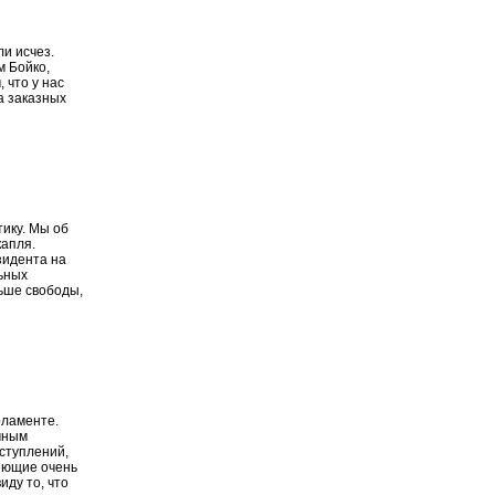
ли исчез.
м Бойко,
 что у нас
а заказных
тику. Мы об
капля.
зидента на
льных
ьше свободы,
рламенте.
чным
ступлений,
еющие очень
иду то, что