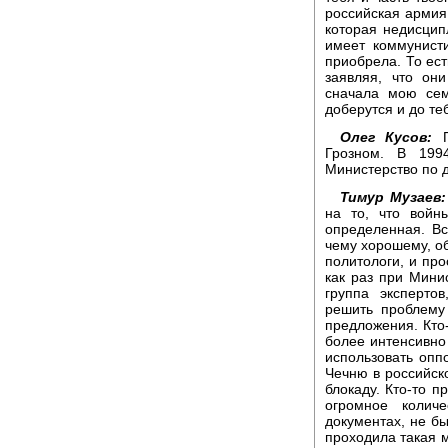
российская армия
которая недисцип
имеет коммунист
приобрела. То ес
заявляя, что он
сначала мою сем
доберутся и до те
Олег Кусов:
П
Грозном. В 199
Министерство по 
Тимур Музаев:
на то, что войн
определенная. В
чему хорошему, об
политологи, и про
как раз при Мини
группа эксперто
решить проблему
предложения. Кто
более интенсивно 
использовать опп
Чечню в российск
блокаду. Кто-то 
огромное колич
документах, не бы
проходила такая м