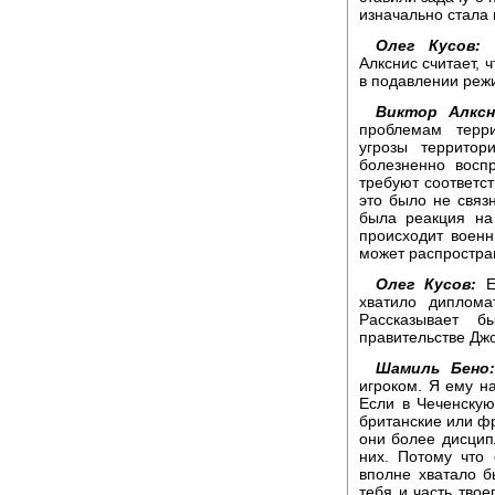
изначально стала
Олег Кусов:
Д
Алкснис считает, 
в подавлении реж
Виктор Алксн
проблемам терр
угрозы террито
болезненно восп
требуют соответс
это было не связ
была реакция на
происходит военн
может распростран
Олег Кусов:
Ес
хватило диплома
Рассказывает 
правительстве Дж
Шамиль Бено:
игроком. Я ему н
Если в Чеченскую
британские или фр
они более дисцип
них. Потому что
вполне хватало б
тебя и часть твое