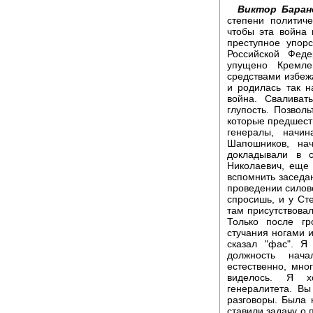
Виктор Баран
степени политич
чтобы эта война 
преступное упор
Российской Феде
упущено Кремле
средствами избежа
и родилась так 
война. Сваливат
глупость. Позвол
которые предшеств
генералы, начи
Шапошников, на
докладывали в с
Николаевич, еще
вспомнить заседа
проведении силово
спросишь, и у Сте
там присутствовал
Только после гр
стучания ногами 
сказал "фас". 
должность нача
естественно, мно
виделось. Я х
генералитета. В
разговоры. Была 
ставили задачу о 