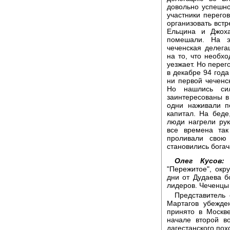
довольно успешно
участники перего
организовать вст
Ельцина и Джох
помешали. На э
чеченская делега
на то, что необх
уезжает. Но перег
в декабре 94 года
ни первой чеченс
Но нашлись си
заинтересованы в
одни наживали п
капитал. На беде,
люди нагрели рук
все времена та
проливали свою
становились бога
Олег Кусов:
К
"Пережитое", окр
дни от Дудаева б
лидеров. Чеченцы 
Представитель 
Мартагов убежде
принято в Москв
начале второй в
дагестанского по