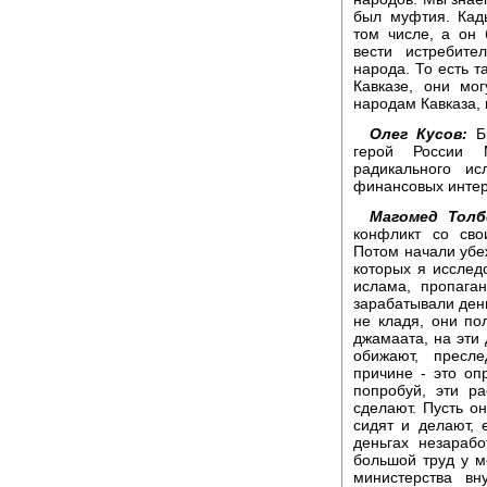
был муфтия. Кад
том числе, а он 
вести истребите
народа. То есть 
Кавказе, они мо
народам Кавказа,
Олег Кусов:
Бы
герой России 
радикального и
финансовых интер
Магомед Толб
конфликт со сво
Потом начали убеж
которых я исслед
ислама, пропага
зарабатывали день
не кладя, они по
джамаата, на эти 
обижают, пресл
причине - это оп
попробуй, эти ра
сделают. Пусть он
сидят и делают, 
деньгах незарабо
большой труд у м
министерства в