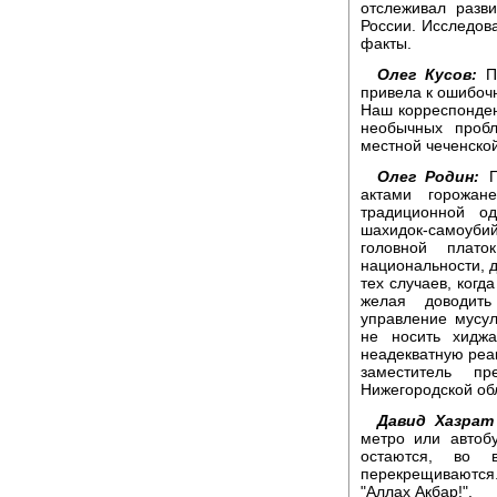
отслеживал разв
России. Исследова
факты.
Олег Кусов:
По
привела к ошибоч
Наш корреспонден
необычных пробл
местной чеченско
Олег Родин:
П
актами горожан
традиционной о
шахидок-самоуби
головной плато
национальности, 
тех случаев, когд
желая доводить
управление мусу
не носить хидж
неадекватную реа
заместитель пр
Нижегородской об
Давид Хазрат
метро или автобу
остаются, во 
перекрещиваются
"Аллах Акбар!".