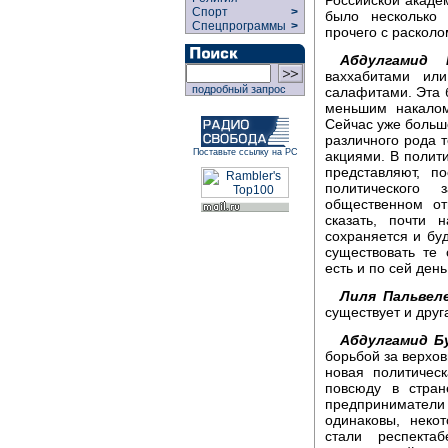
Спорт
>
было несколько 
Спецпрограммы
>
прочего с расколо
Абдулгамид 
ваххабитами ил
подробный запрос
салафитами. Эта б
меньшим накалом
Сейчас уже больше
различного рода 
Поставьте ссылку на РС
акциями. В полит
представляют, п
политического 
общественном от
сказать, почти 
сохраняется и буд
существовать те
есть и по сей день
Лиля Пальвеле
существует и друг
Абдулгамид Б
борьбой за верхов
новая политичес
повсюду в стран
предприниматели
одинаковы, неко
стали респекта