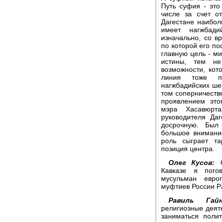
Путь суфия - это
числе за счет о
Дагестане наибо
имеет нагжбади
изначально, со в
по которой его по
главную цель - м
истины, тем не
возможности, кот
линия тоже пр
нагжбадийских ше
том соперничестве
проявлением это
мэра Хасавюрт
руководителя Да
досрочную. Был 
большое внимание
роль сыграет та
позиция центра.
Олег Кусов:
О
Кавказе я пого
мусульман евро
муфтиев России Р
Равиль Гайн
религиозные деят
заниматься поли