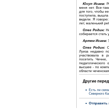
Юсуп Исаев:
Ре
меня нет. Все-так
для того, чтобы е
поступила, вышла 
видели. Я говорю:
лет, маленький ре
Олег Родин:
Но
собирается стать 
Артем Исаев:
У
Олег Родин:
Са
Луиза недавно п
участвовала в р
посетить Чечню,
педагогического
высшее - по комп
области чеченска
Другие перед
Есть ли связ
Северного Ка
Отправить 