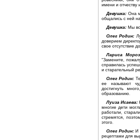
имени и отчеству и
Девушка:
Она м
общались с ней на 
Девушка:
Мы вс
Олег Родин:
Лу
доверием директо
свое отсутствие д
Лариса Моро
"Замените, пожал
справилась успешн
и старательный ре
Олег Родин:
Те
ее называют чу
достигнуть мног
образованию.
Луиза Исаева:
Н
многие дети могл
работали, старали
стремятся, поэто
этого.
Олег Родин:
И 
рецептами для вы