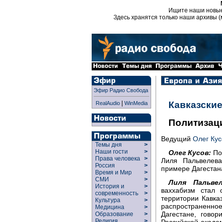
Ищите наши новы
Здесь хранятся только наши архивы (
Эфир Радио Свобода
|
Кавказские
RealAudio
WinMedia
Политизаци
Ведущий
Олег Кус
Темы дня
>
Наши гости
>
Олег Кусов:
Пол
Права человека
>
Лиля Пальвелева
Россия
>
примере Дагестан
Время и Мир
>
СМИ
>
Лиля Пальвел
История и
>
ваххабизм стал 
современность
>
территории Кавка
Культура
>
распространенно
Медицина
>
Дагестане, говор
Образование
>
Религия
>
Российской акаде