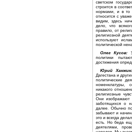
светском государ
строится в соотв
нормами, и в то
относится с уваже
видим, здесь нич
дело, что всяко
правило, от рели
религиозной деят
используют исла
политической нена
Олег Кусов:
У
политики пытаю
достижения опред
Юрий Ханжин
Дагестана и други
политические де
номенклатуры, 
никакого отношен
религиозные чувс
Они изображают 
заботящихся о н
далее. Обычно по
забывают и начин
это и всегда дела
есть. Но беда ещ
деятелями, про
народов. Мы знае