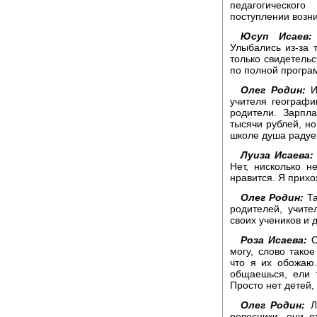
педагогическог
поступлении возни
Юсуп Исаев:
Улыбались из-за 
только свидетельс
по полной програ
Олег Родин:
И 
учителя географи
родители. Зарпл
тысячи рублей, но 
школе душа радуе
Луиза Исаева:
Нет, нисколько н
нравится. Я прихо
Олег Родин:
Та
родителей, учит
своих учеников и д
Роза Исаева:
О
могу, слово такое
что я их обожаю
общаешься, ели 
Просто нет детей,
Олег Родин:
Лу
ровесники, они о