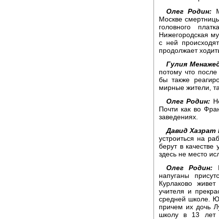
Олег Родин:
М
Москве смертницы
головного плат
Нижегородская му
с ней происходя
продолжает ходить
Гулия Менаже
потому что после 
бы также реагир
мирные жители, та
Олег Родин:
Но
Почти как во Фра
заведениях.
Давид Хазрат 
устроиться на раб
берут в качестве 
здесь не место ис
Олег Родин:
В
напуганы присут
Курлаково живет
учителя и прекр
средней школе. Ю
причем их дочь Л
школу в 13 лет