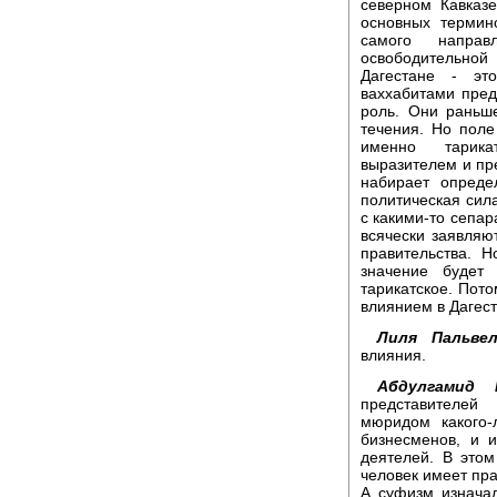
северном Кавказе
основных термин
самого направ
освободительной
Дагестане - эт
ваххабитами пред
роль. Они раньше
течения. Но поле
именно тарика
выразителем и пр
набирает опреде
политическая сила
с какими-то сепар
всячески заявляю
правительства. 
значение будет
тарикатское. Пот
влиянием в Дагест
Лиля Пальвел
влияния.
Абдулгамид 
представителей
мюридом какого
бизнесменов, и и
деятелей. В этом
человек имеет пра
А суфизм изначал