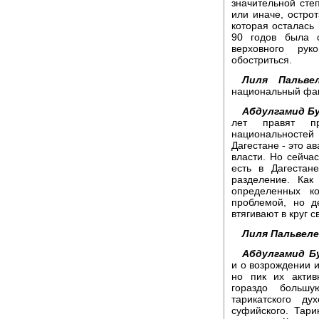
значительной сте
или иначе, остро
которая осталась 
90 годов была 
верховного рук
обостриться.
Лиля Пальвел
национальный фак
Абдулгамид Б
лет правят пр
национальностей
Дагестане - это а
власти. Но сейчас
есть в Дагестан
разделение. Как
определенных к
проблемой, но д
втягивают в круг 
Лиля Пальвеле
Абдулгамид Б
и о возрождении 
но пик их акти
гораздо большу
тарикатского ду
суфийского. Тар