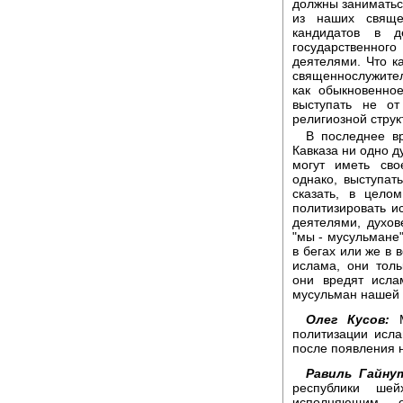
должны заниматьс
из наших свяще
кандидатов в д
государственно
деятелями. Что к
священнослужител
как обыкновенно
выступать не от
религиозной струк
В последнее в
Кавказа ни одно д
могут иметь сво
однако, выступать
сказать, в цело
политизировать и
деятелями, духов
"мы - мусульмане"
в бегах или же в
ислама, они тол
они вредят исл
мусульман нашей 
Олег Кусов:
М
политизации исл
после появления 
Равиль Гайну
республики ше
исполняющим о