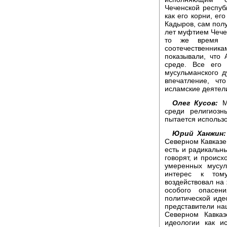
Чеченской респуб
как его корни, ег
Кадыров, сам полу
лет муфтием Чечен
то же время о
соотечественникам
показывали, что 
среде. Все его 
мусульманского д
впечатление, чт
исламские деятел
Олег Кусов:
Мо
среди религиозн
пытается использо
Юрий Ханжин:
Северном Кавказе
есть и радикальн
говорят, и происх
умеренных мусул
интерес к том
воздействовал на 
особого опасен
политической иде
представители на
Северном Кавказ
идеологии как и