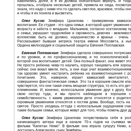
накопились долги, и я их должна обязательно вернуть. И тогд
прошлась, отобрала несколько детей, привела их сюда, посмотре
знала, что надо с ними что-то сделать светлое, красивое, чтобы он
и чтобы я их поняла и высветить.
Олег Кусов:
Земфира Цахилова - приверженка кавказск
воспитания. Ее студия - это одна семья, в которой царят уважение
возрасту и забота о младших. Мальчиков, согласно осетинскому 
о семье, украшает трудолюбие и скромность, девочек - вежливост
коллективе быть не должно, наушничество и вранье - очень т
Рассказывает бывшая актриса театра имени Моссовета, а ны
Ордена милосердия и социальной защиты Евгения Поплавская.
Евгения Поплавская:
Земфира сделала совершенно потрясаю
и по уровню, и по профессионализму, и по психологической 
которой она воспитывает детей. Она полный фанат, она живет эт
Не просто ребенка чему-то научить, хорошо танцевать или хорош
сейчас они вокал ввели, петь, а они еще учат взаимоотношениям
так здорово умеют настроить ребенка на взаимоотношения с р
почитание. Это, наверное, играет кавказский менталитет
совершенно фантастическая семья. Это та в хорошем смысле клан
чувствуется, что они такая очень мощная структура, то есть это дети
племянники. И, конечно, колоссальное уважение друг к другу. Ко
свою сестру туда, и мы просто наблюдали в хорошем с
семейственность: с каким уважением дети относятся к родител
огромным уважением относятся к гостям дома. Вообще, гость на 
святое. Просто уходишь оттуда с колоссальным ощущением счас
такие большие семьи, которые живут для того, чтобы помочь друг др
Олег Кусов:
Земфира Цахилова почувствовала себя в рол
начинающего актера еще в начале 70-х годов на съемках мн
фильма "Капитан Немо". В фильме она играла супругу Немо, а
досталась Александру, сыну Земфиры.