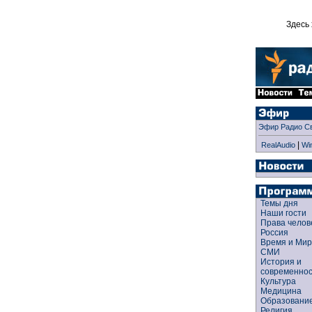
Здесь 
Эфир Радио С
|
RealAudio
Wi
Темы дня
Наши гости
Права чело
Россия
Время и Ми
СМИ
История и
современно
Культура
Медицина
Образован
Религия