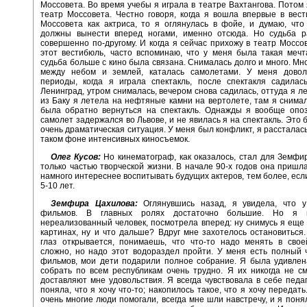
Моссовета. Во время учебы я играла в театре Вахтангова. Потом 
театр Моссовета. Честно говоря, когда я вошла впервые в вес
Моссовета как актриса, то я оглянулась в фойе, и думаю, чт
должны вынести вперед ногами, именно отсюда. Но судьба р
совершенно по-другому. И когда я сейчас прихожу в театр Моссов
этот вестибюль, часто вспоминаю, что у меня была такая меч
судьба больше с кино была связана. Снималась долго и много. Мн
между небом и землей, каталась самолетами. У меня дово
периоды, когда я играла спектакль, после спектакля садилас
Ленинград, утром снималась, вечером снова садилась, оттуда я ле
из Баку я летела на нефтяные камни на вертолете, там я снима
была обратно вернуться на спектакль. Однажды я вообще опоз
самолет задержался во Львове, и не явилась я на спектакль. Это 
очень драматическая ситуация. У меня был конфликт, я рассталась
таком фоне интенсивных киносъемок.
Олег Кусов:
Но кинематограф, как оказалось, стал для Земф
только частью творческой жизни. В начале 90-х годов она пришла
намного интереснее воспитывать будущих актеров, тем более, если
5-10 лет.
Земфира Цахилова:
Оглянувшись назад, я увидела, что 
фильмов. В главных ролях достаточно большие. Но я 
нереализованный человек, посмотрела вперед: ну снимусь я еще 
картинах, ну и что дальше? Вдруг мне захотелось остановиться.
глаз открывается, понимаешь, что что-то надо менять в свое
сложно, но надо этот водораздел пройти. У меня есть полный
фильмов, мои дети подарили полное собрание. Я была удивлен
собрать по всем республикам очень трудно. Я их никогда не с
доставляют мне удовольствия. Я всегда чувствовала в себе педаго
поняла, что я хочу что-то; накопилось такое, что я хочу передат
очень многие люди помогали, всегда мне шли навстречу, и я понял