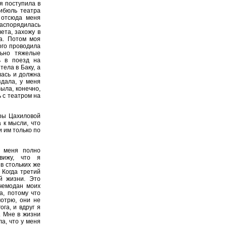
я поступила в
тибюль театра
о отсюда меня
аспорядилась
ета, захожу в
та. Потом моя
ого проводила
льно тяжелые
ь в поезд на
тела в Баку, а
лась и должна
дала, у меня
была, конечно,
 с театром на
иры Цахиловой
 к мысли, что
 им только по
у меня полно
вижу, что я
в стольких же
 Когда третий
й жизни. Это
 чемодан моих
а, потому что
мотрю, они не
га, и вдруг я
ь. Мне в жизни
а, что у меня