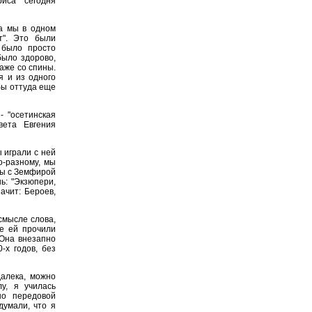
иса сегодня
да мы в одном
ет". Это были
 было просто
было здорово,
аже со спины.
я и из одного
обы оттуда еще
- "осетинская
вета Евгения
 играли с ней
о-разному, мы
мы с Земфирой
ь: "Экзюпери,
начит: Бероев,
смысле слова,
е ей прочили
 Она внезапно
-х годов, без
алека, можно
лу, я училась
но передовой
думали, что я