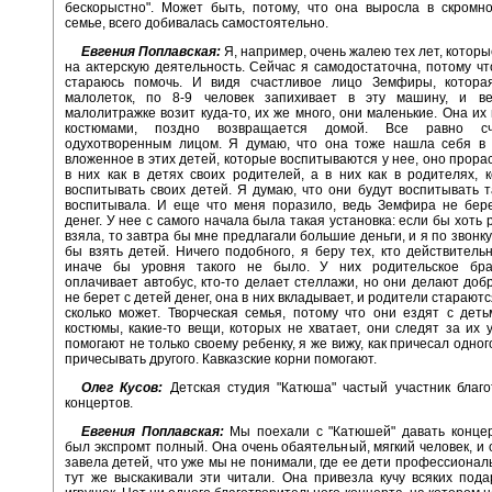
бескорыстно". Может быть, потому, что она выросла в скромн
семье, всего добивалась самостоятельно.
Евгения Поплавская:
Я, например, очень жалею тех лет, которы
на актерскую деятельность. Сейчас я самодостаточна, потому чт
стараюсь помочь. И видя счастливое лицо Земфиры, котора
малолеток, по 8-9 человек запихивает в эту машину, и в
малолитражке возит куда-то, их же много, они маленькие. Она их 
костюмами, поздно возвращается домой. Все равно сч
одухотворенным лицом. Я думаю, что она тоже нашла себя в 
вложенное в этих детей, которые воспитываются у нее, оно прорас
в них как в детях своих родителей, а в них как в родителях, 
воспитывать своих детей. Я думаю, что они будут воспитывать та
воспитывала. И еще что меня поразило, ведь Земфира не бере
денег. У нее с самого начала была такая установка: если бы хоть р
взяла, то завтра бы мне предлагали большие деньги, и я по звонк
бы взять детей. Ничего подобного, я беру тех, кто действитель
иначе бы уровня такого не было. У них родительское брат
оплачивает автобус, кто-то делает стеллажи, но они делают доб
не берет с детей денег, она в них вкладывает, и родители стараютс
сколько может. Творческая семья, потому что они ездят с дет
костюмы, какие-то вещи, которых не хватает, они следят за их 
помогают не только своему ребенку, я же вижу, как причесал одног
причесывать другого. Кавказские корни помогают.
Олег Кусов:
Детская студия "Катюша" частый участник благ
концертов.
Евгения Поплавская:
Мы поехали с "Катюшей" давать концер
был экспромт полный. Она очень обаятельный, мягкий человек, и 
завела детей, что уже мы не понимали, где ее дети профессиональ
тут же выскакивали эти читали. Она привезла кучу всяких пода