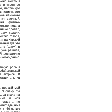
чено место в
а внутреннее
но, партийную
институт, это
 уже немножко
тут заочный.
еня физико-
лельно пошла
еня не пропал,
авку делали.
естно говоря,
 я на Курский
альный вуз это
а в "Щуку", я
я уже решила,
 Я достаточно
ь неожиданно.
авную роль в
рбайджанской
а актрисы. В
дставительниц
, первый мой
е "Почему ты
ьера стала на
анные и моя
 сказать, не
нинграде, но в
о к 60-летию