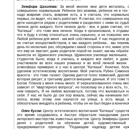
Земфира Цахилова:
За мной многие мои дети мотались, с
совершенно нормальным. Ребенок без режима, ребенок не в тех 
надо вовремя спать, вовремя есть, а я считала, что нормально
первых, он видит, что мать работает. Я считаю, что совершенно но
дети находятся рядом с родителями и разделяют с ними их судьбу
личное дело каждого. Хотя личное дело - все, я даже считаю, что
"Катюша" - это тоже мое личное. Когда я организовала, я отдавал
что я буду к этому относиться очень серьезно, и не пожалею ниче
Любой ребенок для меня - как мой собственный. У нас педагогов д
не считая концертмейстеров, и мы каждого ребенка... мы перем
день по несколько раз, обсуждаем с какой стороны и что, какие усп
что ему не хватает, даже родители порой не знают, как мы обраба
вынесла из Щукинского училища. Щукинское училище маленькое, 
студентов было, когда я училась, и каждого все любят, и даже
участвовали во всех наших романах и во всей личной жизни. 
атмосфера примерно и у нас в центре "Катюша". Конечно, бол
уделяем эстетическому воспитанию. Мой учитель Рубен Симонов
красота - это тоже талант. Одному дается голос певческий, другом
которая рисует, а третьему даются внешние данные. И это тоже т
Богом. Планов у меня очень много. И нереализованного очень мног
зависит от "квартирного вопроса", но поскольку он у всех есть, то
нем говорить. Я не люблю жаловаться, потому что жаловаться н
себя. У нас не было до сих пор вокала, сейчас мы начинаем пет
попса, всему этому они научатся на улице, а есть вещи, 
обязательно внедрить в ребенка, чтобы он не был беден в конечном
Олег Кусов:
Центр эстетического воспитания "Катюша" существу
это время создавались и быстро обрастали скандалами раз
актерского мастерства известных артистов. Центр Земфиры Цахил
денег с родителей за обучение детей, художественный р
придерживается принципа: "Подающим надежду детям нуж