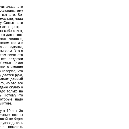
читалась это
условиях, ему
 вот это. Во-
рмально, когда
. Семья - это
 этот центр -
а себе отчет,
го для этого.
евять человек,
ываем кости в
ехи он сделал,
тываем. Это я
там всего сто
 все педагоги
Семья. Такая
ьше внимания
 говорил, что
у дается рука,
алант, данный
о, но это все
 даже скучно о
адо только на
ь. Потому что
которые надо
 итоге.
ет 10 лет. За
личные школы
овой не берег
уководитель
но помогать