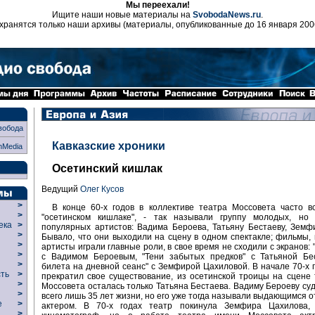
Мы переехали!
Ищите наши новые материалы на
SvobodaNews.ru
.
хранятся только наши архивы (материалы, опубликованные до 16 января 200
вобода
Кавказские хроники
nMedia
Осетинский кишлак
Ведущий
Олег Кусов
>
В конце 60-х годов в коллективе театра Моссовета часто в
>
"осетинском кишлаке", - так называли группу молодых, но
века
>
популярных артистов: Вадима Бероева, Татьяну Бестаеву, Земф
>
Бывало, что они выходили на сцену в одном спектакле; фильмы, 
р
>
артисты играли главные роли, в свое время не сходили с экранов:
>
с Вадимом Бероевым, "Тени забытых предков" с Татьяной Бес
>
билета на дневной сеанс" с Земфирой Цахиловой. В начале 70-х г
сть
>
прекратил свое существование, из осетинской троицы на сцене
>
Моссовета осталась только Татьяна Бестаева. Вадиму Бероеву су
>
всего лишь 35 лет жизни, но его уже тогда называли выдающимся 
ие
>
актером. В 70-х годах театр покинула Земфира Цахилова
>