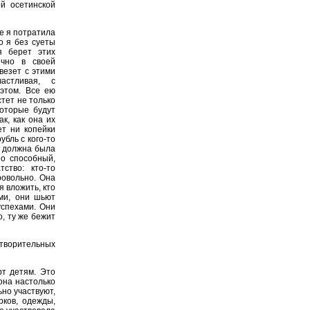
ой осетинской
е я потратила
о я без суеты
я берет этих
ечно в своей
везет с этими
астливая, с
этом. Все ею
тет не только
которые будут
к, как она их
т ни копейки
убль с кого-то
у должна была
но способный,
ство: кто-то
ровольно. Она
я вложить, кто
ьми, они шьют
успехами. Они
о, ту же бежит
отворительных
т детям. Это
она настолько
но участвуют,
рков, одежды,