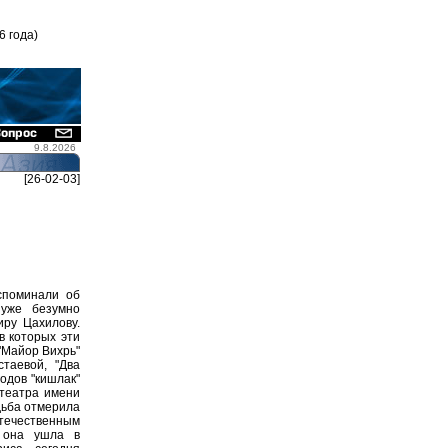
6 года)
9.8.2026
[26-02-03]
споминали об
 уже безумно
иру Цахилову.
в которых эти
 "Майор Вихрь"
таевой, "Два
одов "кишлак"
 театра имени
дьба отмерила
отечественным
, она ушла в