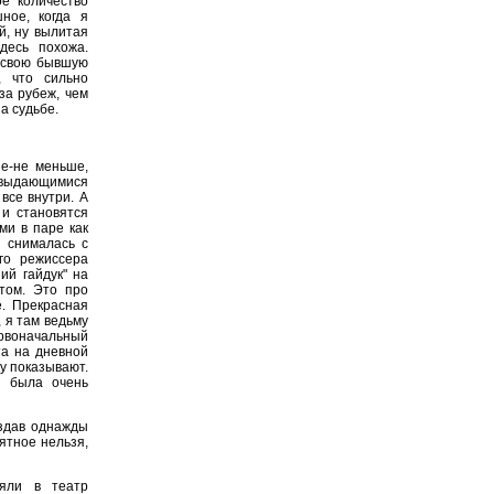
е количество
ное, когда я
й, ну вылитая
десь похожа.
 свою бывшую
, что сильно
за рубеж, чем
а судьбе.
ше-не меньше,
с выдающимися
все внутри. А
 и становятся
ми в паре как
я снималась с
го режиссера
ий гайдук" на
том. Это про
е. Прекрасная
 я там ведьму
ервоначальный
а на дневной
лу показывают.
а была очень
здав однажды
ъятное нельзя,
яли в театр