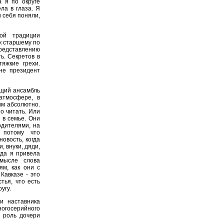
а я по округе
ла в глаза. Я
и себя поняли,
ой традиции
 к старшему по
представлению
ь. Секретов в
яжкие грехи.
не президент
щий ансамбль
атмосфере, в
им абсолютно.
о читать. Или
 в семье. Они
одителями, на
, потому что
овость, когда
, внуки, дяди,
гда я привела
мысле слова
ям, как они с
Кавказе - это
тья, что есть
угу.
и наставника
огосерийного
 роль дочери