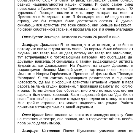
образованию СССР я была актриса, сыгравшая самое большо
разных национальностей нашей страны. И было самое смеш
приезжала в Туркмению или Таджикистан, все, кто меня видел: "О
туркменка". Господи, покажите хоть одну, которая на меня з
Приезжала в Молдавию, тоже. Я благодаря кино объездила всю
страну, что бы сегодня было достаточно сложно. Я думаю
снимающимся артистам это тоже сложно, они больше выезжают 
по своей собственной стране. Я прокатала все, и я очень благодарн
Олег Кусов:
Земфира Цахилова сыграла 26 ролей в кино.
Земфира Цахилова:
Я не жалею, что их столько, и не боль
потому что они мне дали очень много. Во-первых, было общение 
людьми, что театр мне не дает, потому что театр все автономно, 
тут встречаешься с потрясающими актерами, что обогащает, да
друзьями навсегда. Я снималась с такими выдающимися артиста
Будрайтис, как Джигарханян. На Украине, на студии Довженко, 
выдающимся Иваном Миколайчуком, в картинах очень хороше
Ивченко с Игорем Горбачевым. Прекрасный фильм был "Последн
"Молдова". Я его считаю выдающимся режиссером и сценарис
Котовского, где мы с хорошим артистом Гатаевым играли в пар
работа была на студии Довженко, "Пропавшая грамота" по Гоголю,
играла. Потом фильм был обрезан, много что потерялось, его п
вариант был очень хороший. Всем надоевший фильм "Два билет
сеанс", который практически каждые две недели по какому-то кана
Мне крайне странно, так может надоесть что угодно. Работ
приятная в этом фильме с Сашей Збруевым.
Олег Кусов:
Кино полностью захватило молодую актрису. Опо
на спектакль в театре, она поняла, что в творчестве объять необ
пора было делать выбор.
Земфира Цахилова:
После Щукинского училища меня вз