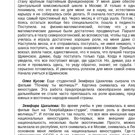
стану крупным партийным функционером. У меня даже обеспе
Центральной комсомольской школе в Москве. И только я одн
понимала, что это все не для меня: ни в науку, ни, естествен
карьеру я не собиралась себе делать. Я сначала поступила в мед
наш самый престижный вуз. Через месяц я оттуда ушла. Потом,
боясь остаться вообще без специальности, пошла в пединсти
Поступила на физико-математический, потому что у м
математические данные были достаточно продвинутые. Парал
работать в театр североосетинский, во вспомсостав, чтобы год у м
училась и играла достаточно хорошие роли, на меня даже ст
Наступила весна, и я отправилась поступать, не имея никакого, ч
шанса поступить, не имея ни одного знакомого в Москве. Прибыла
вокзал, взяла такси, единственное, что я знала, что лучший театр
Щукинское, думаю, буду поступать только туда. Когда я пришл
увидела, что все поступают везде, где удастся. Но, думаю, раз 
если я провалюсь здесь, то уеду обратно, значит, не судьба.
серьезно готовилась. И увенчалось успехом для меня самой очен
Начала учиться в Щукинском.
Олег Кусов:
Еще студенткой Земфира Цахилова сыграла гл
фильме "Почему ты молчишь?". Картина снималась на Азе
киностудии. Эта работа предопределила своеобразное амплу
дальнейшем ее стали часто приглашать на роли красавиц, пре
южных и восточных народов нашей страны.
Земфира Цахилова:
Во время учебы я уже снималась в кино
фильм был на "Азербайджан-студии", главная роль в фильм
молчишь?". И потом как-то так пошло, что вся моя киношная кар
национальных киностудиях. Во-первых, мои внешние д
национальность несколько были экзотичными. Просто, можно
вылезала из республик, хотя снималась и в Москве, снималась в Ле
основном меня любили на национальных киностудиях. Где-т