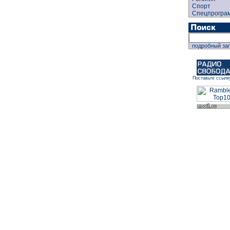
Спорт
Спецпрогра
подробный за
Поставьте ссылк