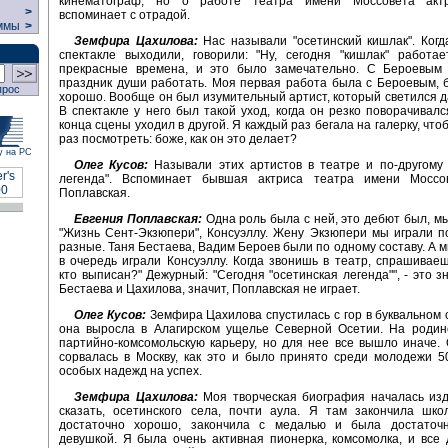
кинематограф, но о работе театра имени Моссовета актр
>
вспоминает с отрадой.
ммы
>
Земфира Цахилова:
Нас называли "осетинский кишлак". Ког
спектакле выходили, говорили: "Ну, сегодня "кишлак" работа
прекрасные времена, и это было замечательно. С Бероевым
праздник души работать. Моя первая работа была с Бероевым, 
прос
хорошо. Вообще он был изумительный артист, который светился д
В спектакле у него был такой уход, когда он резко поворачивалс
конца сцены уходил в другой. Я каждый раз бегала на галерку, чт
раз посмотреть: боже, как он это делает?
у на РС
Олег Кусов:
Называли этих артистов в театре и по-другому 
легенда". Вспоминает бывшая актриса театра имени Моссо
Поплавская.
Евгения Поплавская:
Одна роль была с ней, это дебют был, мы
"Жизнь Сент-Экзюпери", Консуэллу. Жену Экзюпери мы играли п
разные. Таня Бестаева, Вадим Бероев были по одному составу. А 
в очередь играли Консуэллу. Когда звонишь в театр, спрашиваеш
кто выписан?" Дежурный: "Сегодня "осетинская легенда"", - это з
Бестаева и Цахилова, значит, Поплавская не играет.
Олег Кусов:
Земфира Цахилова спустилась с гор в буквальном 
она выросла в Алагирском ущелье Северной Осетии. На родин
партийно-комсомольскую карьеру, но для нее все вышло иначе.
сорвалась в Москву, как это и было принято среди молодежи 50
особых надежд на успех.
Земфира Цахилова:
Моя творческая биография началась изд
сказать, осетинского села, почти аула. Я там закончила шко
достаточно хорошо, закончила с медалью и была достаточ
девушкой. Я была очень активная пионерка, комсомолка, и все 