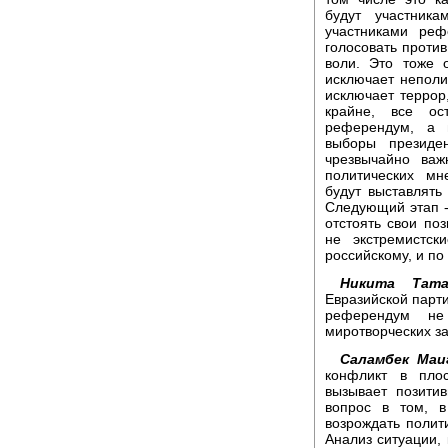
будут участник
участниками реф
голосовать проти
воли. Это тоже 
исключает неполи
исключает террор
крайне, все ос
референдум, а 
выборы президен
чрезвычайно важ
политических мн
будут выставлять 
Следующий этап -
отстоять свои по
не экстремистск
российскому, и п
Никита Тата
Евразийской парти
референдум не
миротворческих за
Саламбек Маи
конфликт в плос
вызывает позити
вопрос в том, 
возрождать полит
Анализ ситуации, 