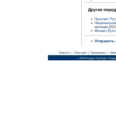
Другие перед
Проспект Рус
Национальная
милиции
[22-0
Михаил Булга
Отправить 
Новости
Темы дня
Программы
Эфи
|
|
|
c 2004 Радио Свобода / Ради