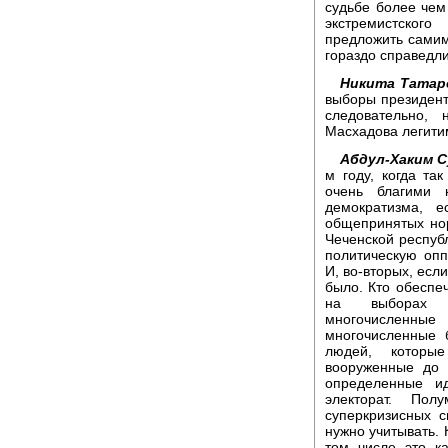
судьбе более чем
экстремистског
предложить самим
гораздо справедли
Никита Татар
выборы президен
следовательно,
Масхадова легити
Абдул-Хаким 
м году, когда та
очень благими 
демократизма, е
общепринятых но
Чеченской респуб
политическую опп
И, во-вторых, есл
было. Кто обеспе
на выборах о
многочисленн
многочисленные 
людей, которы
вооруженные до 
определенные и
электорат. Пол
суперкризисных с
нужно учитывать. 
том числе это к