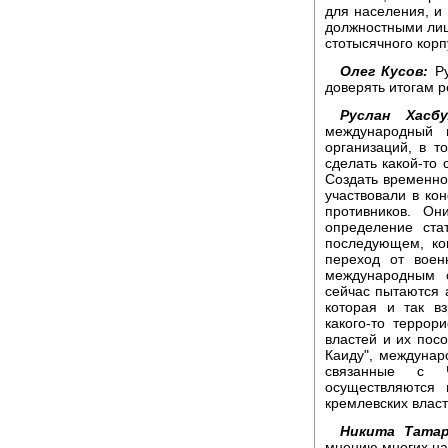
для населения, и
должностными лиц
стотысячного корп
Олег Кусов:
Ру
доверять итогам 
Руслан Хасбу
международный 
организаций, в 
сделать какой-то 
Создать временное
участвовали в кон
противников. Он
определение ста
последующем, ко
переход от воен
международным 
сейчас пытаются а
которая и так в
какого-то террор
властей и их посо
Каиду", междунар
связанные с Ч
осуществляются 
кремлевских власт
Никита Татар
мнению многих на