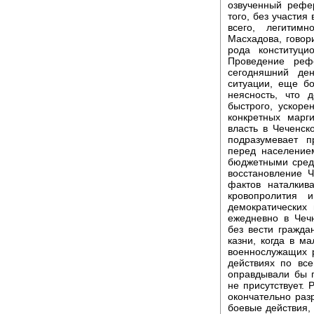
озвученный рефе
того, без участия
всего, легитим
Масхадова, говор
рода конституци
Проведение ре
сегодняшний ден
ситуации, еще б
неясность, что 
быстрого, ускор
конкретных марг
власть в Чеченск
подразумевает п
перед население
бюджетными сред
восстановление Ч
фактов наталкив
кровопролития 
демократических
ежедневно в Чеч
без вести гражда
казни, когда в м
военнослужащих 
действиях по вс
оправдывали бы 
не присутствует.
окончательно раз
боевые действия,