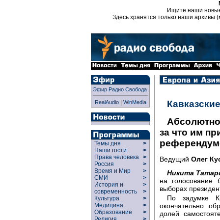
Ищите наши новы
Здесь хранятся только наши архивы (
Эфир Радио Свобода
|
Кавказские
RealAudio
WinMedia
Абсолютное
за что им пр
референдум
Темы дня
>
Наши гости
>
Права человека
>
Ведущий
Олег Ку
Россия
>
Время и Мир
>
Никита Татар
СМИ
>
на голосование 
История и
>
выборах президен
современность
>
По задумке К
Культура
>
окончательно об
Медицина
>
Образование
>
долей самостоят
Религия
>