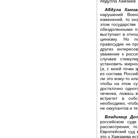
Абдулла Хамзаев.
Абдула Хамз
нарушений Воен
изменений, то он
этом государстве
обездоленными п
выступает в отно
цинизму. Но по
правосудие не пр
других интересо
уважение к росси
случаев стимули
установить мирн
(а, с моей точки 
из состава Росси
ли это кому-то ил
чтобы на этом су
достаточно одног
чеченка, ложась в
встретит в соб
необходимо, чтоб
не оккупантов и т
Владимир Дол
российском суд
рассмотрения, т
Европейский суд 
это у Хамзаева ест