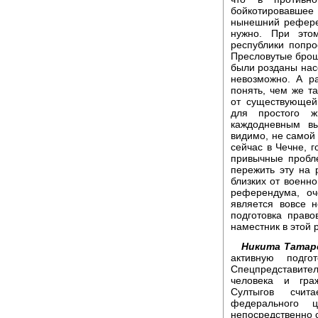
бойкотировавшее
нынешний референ
нужно. При это
республики попро
Пресловутые брош
были розданы насе
невозможно. А р
понять, чем же т
от существующей
для простого ж
каждодневным вы
видимо, не самой
сейчас в Чечне, 
привычные пробле
пережить эту на 
близких от военн
референдума, оч
является вовсе 
подготовка право
наместник в этой 
Никита Татар
активную подг
Спецпредставител
человека и гра
Султыгов счи
федерального 
непосредственно 