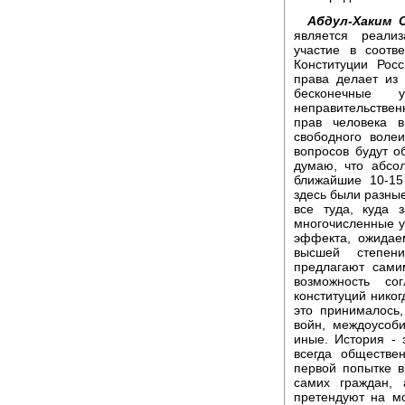
Абдул-Хаким 
является реали
участие в соотв
Конституции Рос
права делает из
бесконечные ус
неправительстве
прав человека 
свободного воле
вопросов будут 
думаю, что абсо
ближайшие 10-15
здесь были разны
все туда, куда 
многочисленные у
эффекта, ожидае
высшей степени
предлагают сами
возможность со
конституций никог
это принималось,
войн, междоусоб
иные. История - 
всегда обществе
первой попытке в
самих граждан, 
претендуют на мо