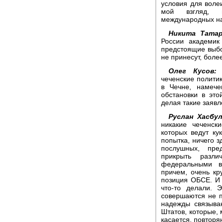
условия для воле
мой взгляд, н
международных н
Никита Татар
России академик
предстоящие выбо
не принесут, более
Олег Кусов:
Р
чеченские политик
в Чечне, намече
обстановки в это
делая такие заяв
Руслан Хасбу
никакие чеченск
которых ведут ку
попытка, ничего з
послушных, пре
прикрыть разли
федеральными во
причем, очень кр
позиция ОБСЕ. И
что-то делали. 
совершаются не п
надежды связыва
Штатов, которые, 
касается, повторя