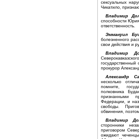
сексуальных нару
Чикатило, призна
Владимир Дол
способности Юрия 
ответственность.
Эммануил Буш
болезненного рас
свои действия и р
Владимир До
Северокавказск
государственный 
прокурор Алексан
Александр С
несколько отли
помните, госуд
полковника Буд
признанными п
Федерации, и наз
свободы. Приго
обвинения, поэтом
Владимир До
сторонники нез
приговором Север
ожидают чеченцы