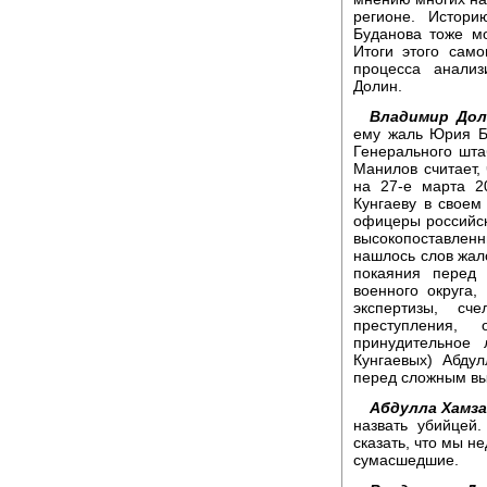
регионе. Истор
Буданова тоже мо
Итоги этого само
процесса анали
Долин.
Владимир Дол
ему жаль Юрия Б
Генерального шта
Манилов считает, 
на 27-е марта 2
Кунгаеву в своем
офицеры российск
высокопоставленн
нашлось слов жал
покаяния перед 
военного округа,
экспертизы, с
преступления,
принудительное 
Кунгаевых) Абдул
перед сложным в
Абдулла Хамза
назвать убийцей
сказать, что мы н
сумасшедшие.