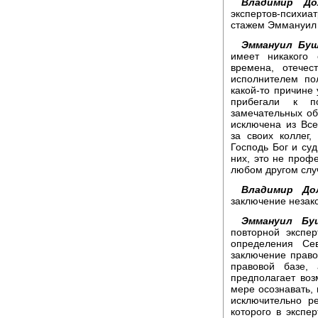
Владимир До
экспертов-психиат
стажем Эммануил 
Эммануил Буш
имеет никакого 
времена, отечес
исполнителем пол
какой-то причине 
прибегали к п
замечательных об
исключена из Вс
за своих коллег,
Господь Бог и су
них, это не профе
любом другом слу
Владимир До
заключение незак
Эммануил Буш
повторной экспе
определения Сев
заключение право
правовой базе,
предполагает воз
мере осознавать, 
исключительно ре
которого в экспер