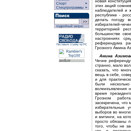
новая конституци
Спорт
>
этих акций сомнев
Спецпрограммы
>
наблюдателей и ж
республике - рос
делать погоду в
избирателей-чече
подробный запрос
территорией ре
большинстве сво
настроениях ср
референдума ра
Поставьте ссылку на РС
Грозного Амина А
Амина Азимов
Чечне референду
странно, мало во
сказать, что мн
вещь в себе, сове
и для практическ
были несколько
волеизъявления н
время президент
Грозном работ
засекречена, что 
избирательные у
выборов во многи
и митинги, на ко
просто обязаны п
того, чтобы не з
что в противн