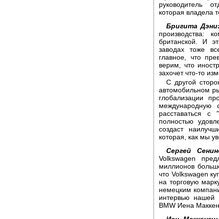
руководитель о
которая владела т
Бригита Дэни
производства: к
британской. И э
заводах тоже вс
главное, что пр
верим, что иност
захочет что-то из
С другой сторо
автомобильном рын
глобализации пр
международную 
расставаться с 
полностью удов
создаст наилучш
которая, как мы ув
Сергей Сенин
Volkswagen пре
миллионов больш
что Volkswagen ку
на торговую марку
немецким компани
интервью нашей 
BMW Иена Маккенз