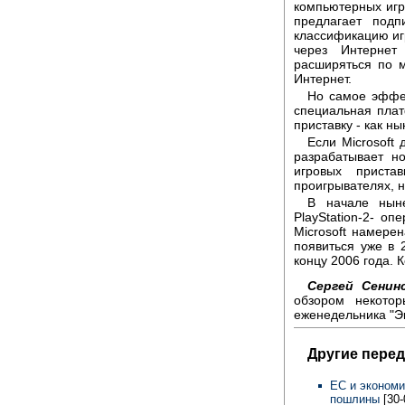
компьютерных игр 
предлагает подп
классификацию игр
через Интернет
расширяться по 
Интернет.
Но самое эффек
специальная пла
приставку - как н
Если Microsoft
разрабатывает н
игровых приста
проигрывателях, 
В начале ныне
PlayStation-2- оп
Microsoft намере
появиться уже в 2
концу 2006 года. 
Сергей Сенинс
обзором некотор
еженедельника "Эк
Другие перед
ЕС и экономи
пошлины
[30-