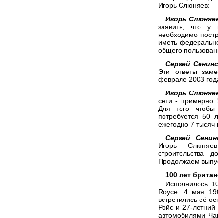
Игорь Слюняев:
Игорь Слюняев
заявить, что у
необходимо постр
иметь федерально
общего пользован
Сергей Сенинс
Эти ответы заме
феврале 2003 год
Игорь Слюняев
сети - примерно 
Для того чтобы
потребуется 50 
ежегодно 7 тысяч 
Сергей Сенин
Игорь Слюняе
строительства д
Продолжаем выпус
100 лет брита
Исполнилось 10
Royce. 4 мая 19
встретились её ос
Ройс и 27-летний
автомобилями Ча