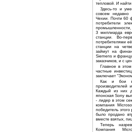
тепловой. И найти
Здесь-то и ум
совсем недавно 
Чехии. Почти 60 
потребители эле
промышленности, с
3 миллиарда евр
станции. Во-пер
потребителями её 
станции на четв
займут на финан
Siemens и француз
заказчиков, и с це
Главное в этом
частные инвести
заключает "Эконом
Как и бои в 
производителей и
Каждый из них д
японская Sony вып
- лидер в этом се
компания Microso
победитель этого
было продано вт
вместе взятых, пи
Теперь назре
Компания Micro