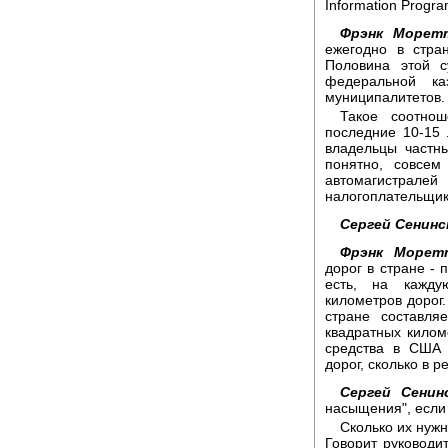
Information Progra
Фрэнк Морет
ежегодно в стра
Половина этой с
федеральной ка
муниципалитетов.
Такое соотно
последние 10-15 
владельцы частн
понятно, совсем
автомагистралей
налогоплательщик
Сергей Сенинс
Фрэнк Морет
дорог в стране -
есть, на кажду
километров дорог.
стране составля
квадратных килом
средства в США 
дорог, сколько в 
Сергей Сенин
насыщения", если 
Сколько их нужн
Говорит руководи