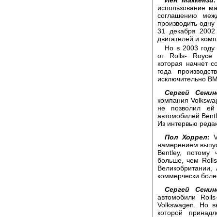
Иен Маккензи:
использование ма
соглашению меж
производить одну 
31 декабря 2002
двигателей и ком
Но в 2003 году
от Rolls- Royce
которая начнет с
года производст
исключительно BM
Сергей Сенин
компания Volkswa
не позволил ей
автомобилей Bentl
Из интервью реда
Пол Хоррел:
V
намерением выпуск
Bentley, потому
больше, чем Rolls
Великобритании, 
коммерчески более
Сергей Сенин
автомобили Roll
Volkswagen. Но в
которой принадл