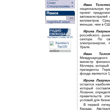
Спорт
>
Иван Толсто
Спецпрограммы
>
национальную про
проект предусма
автомагистралей 
километров. Сре
подробный запрос
меньше, чем в СШ
Ирина Лагунин
российского рын
Поставьте ссылку на РС
секторе. По с
электроэнергии,
Урале.
Иван Толст
Международного 
министр финанс
Кёллера, который 
президенты Гер
фонда являются 1
Ирина Лагунин
остается наиболе
который состав
Лозанне, определя
правительств эт
условий для бизне
В первой пятер
Канада, Австр