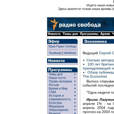
Ищите наши новы
Здесь хранятся только наши архивы (
Эфир Радио Свобода
Ведущий
Сергей 
|
RealAudio
WinMedia
Сколько автодо
100 лет британ
принадлежащей т
Обзор публикац
Темы дня
>
The Economist
Наши гости
>
Выпуск открыва
Права человека
>
Россия
>
событий последни
Время и Мир
>
СМИ
>
"Одна неделя г
История и
>
современность
>
Ирина Лагунин
Культура
>
апреле 1% - на 
Медицина
>
апрель 2004 год
Образование
>
прогноз на 2004 г
Религия
>