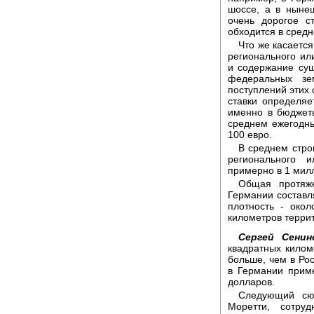
шоссе, а в ныне
очень дорогое с
обходится в средн
Что же касаетс
регионального или
и содержание су
федеральных зе
поступлений этих 
ставки определяе
именно в бюджеты
среднем ежегодны
100 евро.
В среднем стро
регионального 
примерно в 1 милл
Общая протяже
Германии составл
плотность - око
километров терри
Сергей Сенин
квадратных килом
больше, чем в Рос
в Германии прим
долларов.
Следующий сю
Моретти, сотру