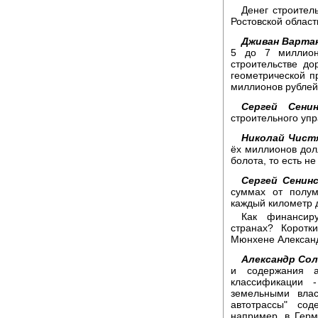
Денег строител
Ростовской област
Дживан Варта
5 до 7 миллионо
строительстве до
геометрической п
миллионов рублей
Сергей Сенин
строительного упр
Николай Чист
ёх миллионов долл
болота, то есть н
Сергей Сенинс
суммах от полум
каждый километр 
Как финансиру
странах? Коротк
Мюнхене Алексан
Александр Сол
и содержания а
классификации 
земельными влас
автотрассы" со
например, в Герм