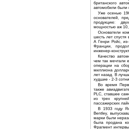
британского авт
автомобили были
Уже осенью 19
основателей, пр
продукцию: дву
мощностью аж 10, 
Основатели ком
шесть лет спустя 
А Генри Ройс, из
Франции, продо
инженер-конструкт
Качество автом
чем так мечтали е
операции на сбо
миллиона долларов
лет назад. В лучш
худшие - 2-3 сотни
Во время Перв
также авиадвигат
PLC, ставшее сам
из трех крупне
пассажирских лай
В 1933 году R
Bentley, выпуска
марки были неразл
была продана ко
Фрагмент интервью