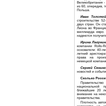
Великобритания - 
из 60, опередив, 
Польша.
Иван Толстой
строительстве 5
двух стран. Он ст
Лиона во Франции
миллиарда евро.
надеются получить
Ирина Лагунин
компании Rolls-
основатели: 40-л
летний аристокра
права на произ
немецкой компан
Сергей Сенинс
новостей и событи
Сколько Росси
Правительство
национальной п
ближайшие 20 ле
внимание на неко
правительства.
Плотность авто