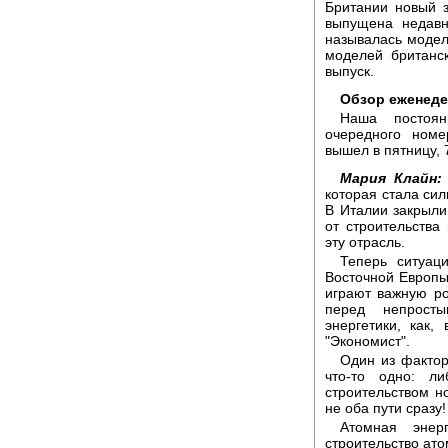
Британии новый з
выпущена недавн
называлась модел
моделей британс
выпуск.
Обзор еженеде
Наша постоян
очередного номе
вышел в пятницу, 
Мария Клайн:
которая стала си
В Италии закрыли
от строительств
эту отрасль.
Теперь ситуац
Восточной Европы
играют важную ро
перед непрост
энергетики, как
"Экономист".
Один из фактор
что-то одно: л
строительством но
не оба пути сразу!
Атомная эне
строительство ато