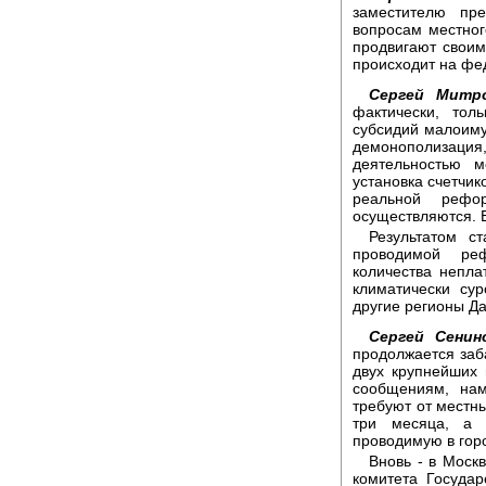
заместителю пр
вопросам местног
продвигают своим
происходит на фе
Сергей Митро
фактически, то
субсидий малоиму
демонополизация,
деятельностью м
установка счетчик
реальной рефо
осуществляются. Е
Результатом с
проводимой ре
количества непла
климатически су
другие регионы Да
Сергей Сенин
продолжается заб
двух крупнейших 
сообщениям, на
требуют от местны
три месяца, а 
проводимую в гор
Вновь - в Моск
комитета Госуда