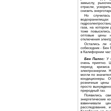
замыслу, рыноч
отрасли, ускорит
снизить энергота
Но случилас
водохранилищах 
гидроэлектростан
газа, на котором
тоже повысились
оптовые цены н
отключения элект
Остались ли 
собеседник - Бен
в Калифорнии час
Бен Палос:
У н
очень приятно. 
период кризис
электроэнергии. 
могли по значите
кондиционеры. 
розничные цены 
просто вынуждено
природный газ.
Появились сви
энергетические к
взвинчивали це
расследование, 