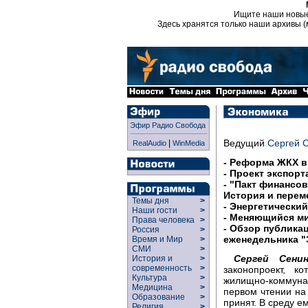
Ищите наши новы
Здесь хранятся только наши архивы (
Эфир Радио Свобода
Ведущий
Сергей 
|
RealAudio
WinMedia
- Реформа ЖКХ в
- Проект экспор
- "Пакт финансо
История и перем
Темы дня
>
- Энергетический
Наши гости
>
- Меняющийся ми
Права человека
>
- Обзор публика
Россия
>
еженедельника "
Время и Мир
>
СМИ
>
Сергей Сенин
История и
>
современность
>
законопроект, к
Культура
>
жилищно-коммуна
Медицина
>
первом чтении на
Образование
>
принят. В среду е
Религия
>