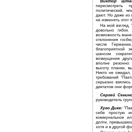
Виктор Штай
пересмотреть п
политический, че
дают. Но даже из
не изменять этот п
На мой взгляд,
довольно гибок.
возможность манев
отклонения госбю
числе Германи
благоприятной э
шансом сократи
возмущение друг
вполне резонно:
высоту планки, в
Никто не ожидал,
требований "Пакт
серьезно взялись
диктатом они фор
Сергей Сенинс
руководитель груп
Хуго Дике:
"Пак
себе простую и
коммунальное ил
долги, превышающ
хотя и в другой ф