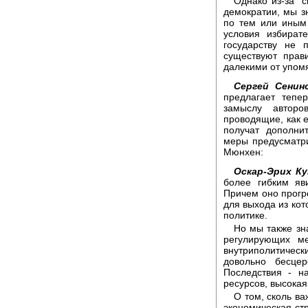
Однако из-за "
демократии, мы з
по тем или иным
условия избират
государству не 
существуют прав
далекими от упом
Сергей Сенинс
предлагает тепе
замыслу авторо
проводящие, как е
получат дополни
меры предусматри
Мюнхен:
Оскар-Эрих Ку
более гибким яв
Причем оно прогр
для выхода из кот
политике.
Но мы также зна
регулирующих ме
внутриполитичес
довольно бесце
Последствия - н
ресурсов, высока
О том, сколь в
экономическая ст