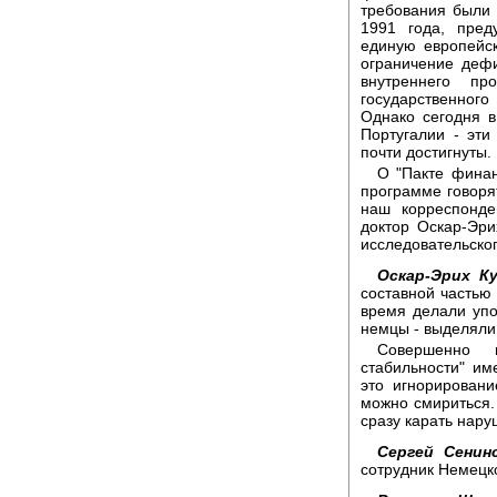
требования были
1991 года, пред
единую европейск
ограничение деф
внутреннего п
государственног
Однако сегодня в
Португалии - эт
почти достигнуты.
О "Пакте финан
программе говоря
наш корреспонде
доктор Оскар-Эри
исследовательског
Оскар-Эрих Ку
составной частью
время делали упо
немцы - выделяли
Совершенно 
стабильности" им
это игнорирован
можно смириться
сразу карать нар
Сергей Сенинс
сотрудник Немецк