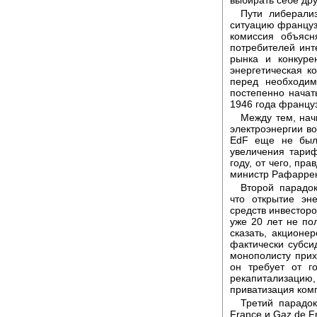
выбирать себе дру
Пути либерали
ситуацию французс
комиссия объясн
потребителей инт
рынка и конкуре
энергетическая ко
перед необходим
постепенно начат
1946 года францу
Между тем, нач
электроэнергии в
ЕdF еще не было
увеличения тари
году, от чего, пр
министр Рафаррен
Второй парадок
что открытие эн
средств инвесторо
уже 20 лет не по
сказать, акционе
фактически субси
монополисту прих
он требует от г
рекапитализацию
приватизация ком
Третий парадок
France и Gaz de F