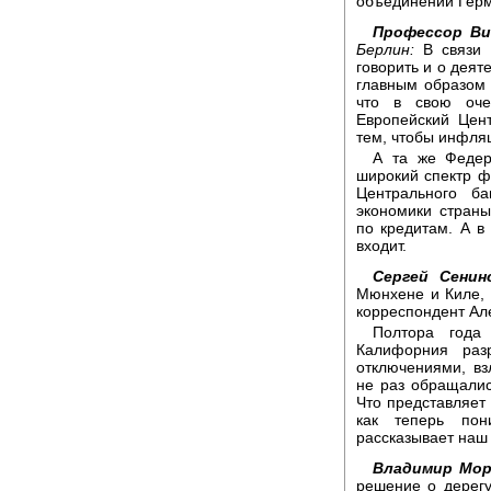
объединении Герм
Профессор В
Берлин:
В связи с
говорить и о деят
главным образом
что в свою оче
Европейский Цент
тем, чтобы инфля
А та же Федер
широкий спектр ф
Центрального ба
экономики страны
по кредитам. А в
входит.
Сергей Сенин
Мюнхене и Киле,
корреспондент Ал
Полтора года
Калифорния разр
отключениями, в
не раз обращалис
Что представляет 
как теперь пон
рассказывает наш
Владимир Мор
решение о дерегу