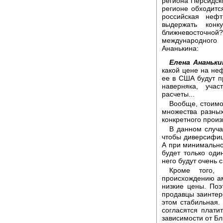
региона Персидск
регионе обходитс
российская нефт
выдержать кон
ближневосточ
международного 
Ананькина:
Елена Ананьки
какой цене на неф
ее в США будут п
наверняка, уча
расчеты...
Вообще, стоимос
множества разных
конкретного произ
В данном случа
чтобы диверсифици
А при минимальной
будет только оди
него будут очень 
Кроме того,
происхождению ам
низкие цены. Поэ
продавцы заинтер
этом стабильная.
согласятся плати
зависимости от Бл