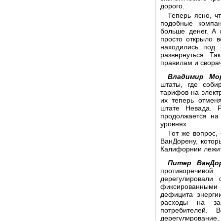
дорого.
Теперь ясно, ч
подобные компан
больше денег. А
просто открыло 
находились под 
развернуться. Т
правилам и свора
Владимир Мор
штаты, где соби
тарифов на электр
их теперь отмен
штате Невада. Р
продолжается на
уровнях.
Тот же вопрос,
ВанДорену, которы
Калифорнии лежит
Питер ВанДор
противоречиво
дерегулировали 
фиксированными
дефицита энерги
расходы на зак
потребителей.
дерегулировани