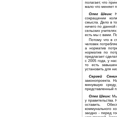
полагает, что при
мало что меняет п
Олег Шеин:
Ни
сокращении коли
смысла. Дело в то
ничего по данной 
сельских учителях 
есть мы с вами. П
Потому что в с
человек потребляе
а норматив потр
норматив по пот
предлагает сделат
с 2005 года, у на
то есть завышен
установить для н
Сергей Сенин
законопроекта. Н
минувшую среду
представленный п
Олег Шеин:
Мы 
у правительства. 
оставить. Обе
коммунального хо
заодно - перед го