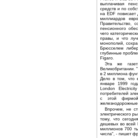
выплачивая пен
средств и по собс
на ЕDF повисает 
миллиардов евр
Правительство, с
пенсионного обес
чего категоричес
правы, и что лу
монополий, сохра
Брюсселем либер
глубинные пробле
Figaro.
Эта же газет
Великобритании. 
в 2 миллиона фунт
Дело в том, что
январе 1999 год
London Electric
потребителей эле
с этой фирмо
железнодорожные 
Впрочем, не ст
электрического ры
тому, что сегодн
дешевых во всей 
миллионов 700 ты
числа", - пишет фр