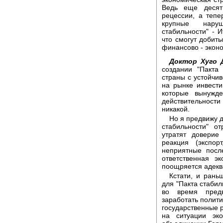
Ведь еще десят
рецессии, а тепе
крупные наруш
стабильности" - 
что смогут добить
финансово - экон
Доктор Хуго 
создании "Пакта
страны с устойчив
на рынке инвести
которые вынужд
действительности
никакой.
Но я предвижу 
стабильности" о
утратят доверие
реакция (экспор
неприятные посл
ответственная э
поощряется адекв
Кстати, и рань
для "Пакта стабил
во время пред
заработать полити
государственные р
на ситуации эк