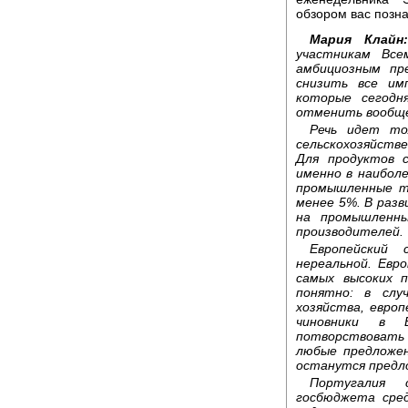
обзором вас позн
Мария Клайн:
участникам Все
амбициозным пр
снизить все им
которые сегодн
отменить вообще
Речь идет то
сельскохозяйств
Для продуктов 
именно в наибол
промышленные то
менее 5%. В раз
на промышленн
производителей.
Европейский 
нереальной. Евр
самых высоких 
понятно: в слу
хозяйства, евро
чиновники в 
потворствовать
любые предложен
останутся предл
Португалия
госбюджета сре