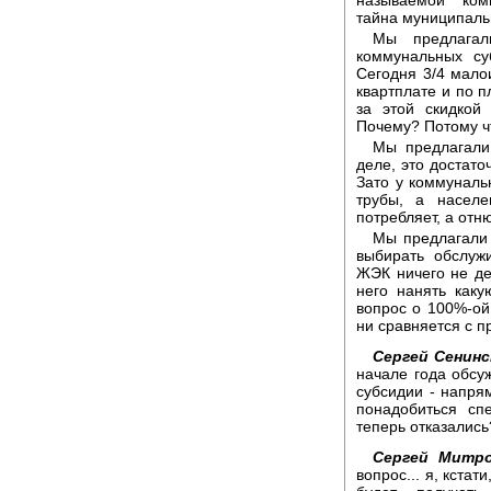
называемой "ком
тайна муниципаль
Мы предлагал
коммунальных су
Сегодня 3/4 мало
квартплате и по 
за этой скидкой
Почему? Потому ч
Мы предлагали 
деле, это достато
Зато у коммуналь
трубы, а населе
потребляет, а отн
Мы предлагали 
выбирать обслуж
ЖЭК ничего не дел
него нанять как
вопрос о 100%-ой
ни сравняется с 
Сергей Сенинс
начале года обсу
субсидии - напря
понадобиться сп
теперь отказались
Сергей Митро
вопрос... я, кстат