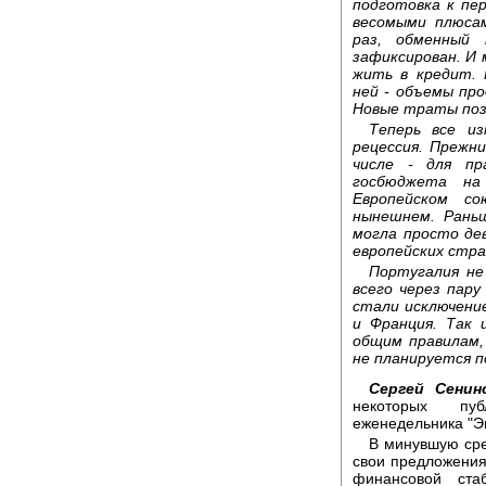
подготовка к пе
весомыми плюсам
раз, обменный 
зафиксирован. И 
жить в кредит. 
ней - объемы пр
Новые траты поз
Теперь все из
рецессия. Прежн
числе - для п
госбюджета на
Европейском с
нынешнем. Рань
могла просто де
европейских стран
Португалия не
всего через пар
стали исключени
и Франция. Так 
общим правилам,
не планируется 
Сергей Сенин
некоторых пуб
еженедельника "Эк
В минувшую сре
свои предложения
финансовой ста