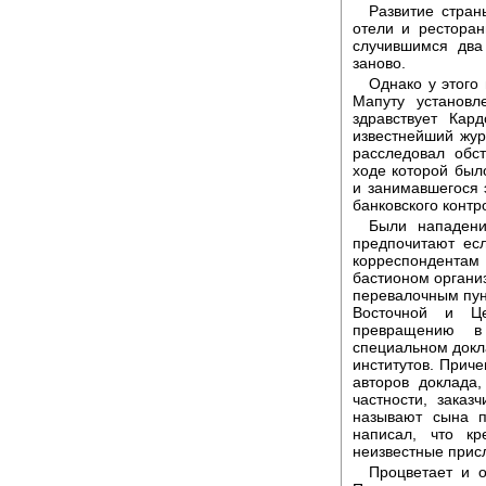
Развитие стран
отели и рестора
случившимся два
заново.
Однако у этого
Мапуту установл
здравствует Кар
известнейший жур
расследовал обст
ходе которой был
и занимавшегося 
банковского контр
Были нападени
предпочитают есл
корреспондента
бастионом органи
перевалочным пун
Восточной и Це
превращению в 
специальном докл
институтов. Прич
авторов доклада,
частности, зака
называют сына п
написал, что к
неизвестные присл
Процветает и о