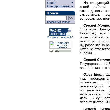
На следующий 
Спорт
>
Спецпрограммы
>
своей работы 
законодательств
заместитель пр
вопросам местног
подробный запрос
Сергей Митро
1997 года. Правд
Поскольку все
исключительно 
Поставьте ссылку на РС
ничего реального
ну, разве что за 
которые ответств
силами...
Сергей Сенинс
Государственной Д
альтернативного з
Олег Шеин:
До
указ президент
количество ра
рекомендаций 
постановление, к
населения в опл
доли. В сущност
правительства. И 
Сергей Сенин