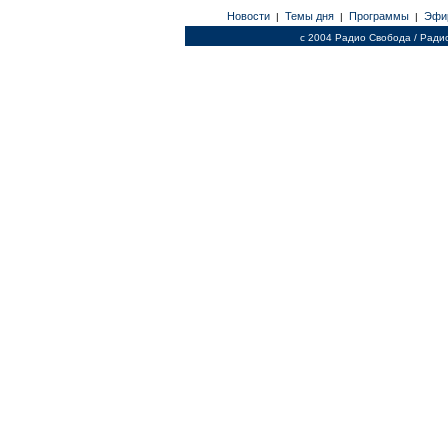
Новости
Темы дня
Программы
Эфи
|
|
|
c 2004 Радио Свобода / Ради