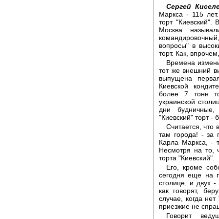
Сергей Киселе
Маркса - 115 лет
торт "Киевский".
Москва называл
командировочны
вопросы" в высок
торт. Как, впрочем
Времена измени
тот же внешний ви
выпущена перва
Киевской конди
более 7 тонн т
украинской столи
дни будничные,
"Киевский" торт -
Считается, что 
там города! - за
Карла Маркса, - 
Несмотря на то, 
торта "Киевский".
Его, кроме со
сегодня еще на 
столице, и двух -
как говорят, бер
случае, когда нет
приезжие не спраш
Говорит веду