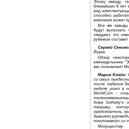
Этому заводу, т
ближайших 6 лет з
ряд комплектующи
способно работа
компания может ку
Все же заводы 
будут выпускать
ожидают, что еж
рубежом составит
Сергей Сенинс
Йорке.
Обзор некотор
еженедельника "Э
вас познакомит М
Мария Клайн:
С
со своих пьедес
после падения Б
неделе ушел в о
WorldCom - ста
телекоммуникаций
дома Sotheby's,
тюрьмы, котор
председатель пр
бывшего руководит
почитаемого из 
Могуществу 