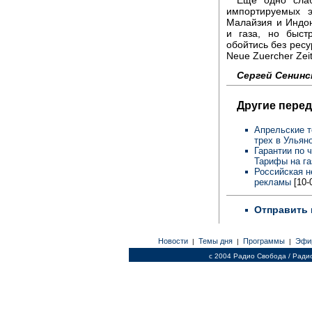
Еще одно слаб
импортируемых э
Малайзия и Индо
и газа, но быст
обойтись без ресу
Neue Zuercher Zei
Сергей Сенинс
Другие перед
Апрельские т
трех в Ульян
Гарантии по 
Тарифы на га
Российская н
рекламы
[10-
Отправить 
Новости
Темы дня
Программы
Эфи
|
|
|
c 2004 Радио Свобода / Ради