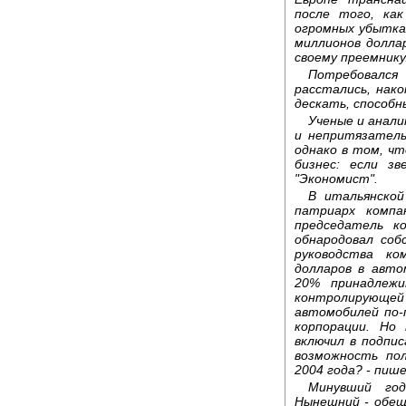
после того, ка
огромных убытках
миллионов доллар
своему преемнику
Потребовался
расстались, нак
дескать, способн
Ученые и анал
и непритязатель
однако в том, чт
бизнес: если з
"Экономист".
В итальянской
патриарх компа
председатель к
обнародовал соб
руководства ко
долларов в авто
20% принадлежи
контролирующей п
автомобилей по-
корпорации. Но 
включил в подпис
возможность пол
2004 года? - пиш
Минувший год
Нынешний - обещ