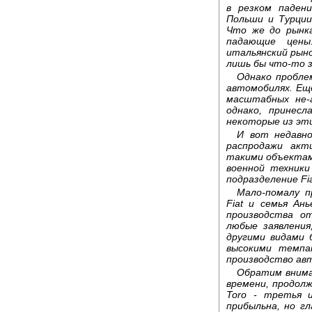
в резком паден
Польши и Турции
Что же до рынк
падающие цены
итальянский рыно
лишь бы что-то з
Однако проблем
автомобилях. Ещ
масштабных не-
однако, принес
некоторые из эти
И вот недавно
распродажи акт
такими объектам
военной техники
подразделение Fi
Мало-помалу п
Fiat и семья Ан
производства о
любые заявления
другими видами 
высокими темпа
производство ав
Обратим вниман
времени, продолж
Toro - третья 
прибыльна, но г