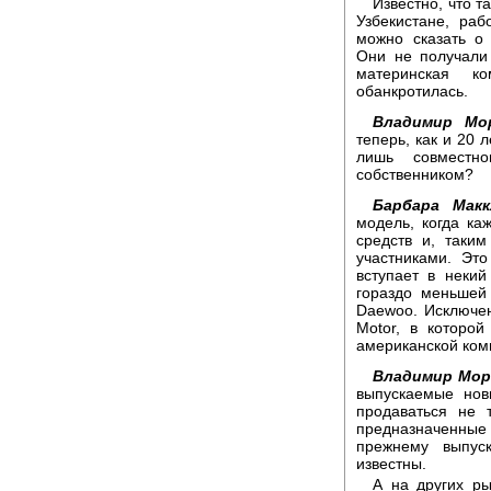
Известно, что т
Узбекистане, ра
можно сказать о
Они не получали
материнская к
обанкротилась.
Владимир Мор
теперь, как и 20 
лишь совместн
собственником?
Барбара Мак
модель, когда ка
средств и, таки
участниками. Это
вступает в неки
гораздо меньшей
Daewoo. Исключен
Motor, в которо
американской комп
Владимир Мор
выпускаемые нов
продаваться не
предназначенны
прежнему выпус
известны.
А на других ры