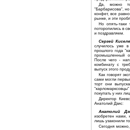
Да, можно то
"Барбарисова", но
конфет, все равн
рынке, и эти проб
Но опять-таки 
поторопились в св
и поздравляем.
Сергей Киселе
случилось уже в
прошлого года "к
промышленный об
После чего - на
комбинату с тре
выпуск этого проду
Как говорят экс
сами могли первым
торт они выпуска
"карломарксовц
покупать у них ли
Директор Киев
Анатолий Дзис:
Анатолий Дз
изобретен нами, 
лишь узаконили то
Сегодня можно, 