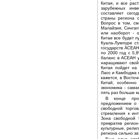
Китая, и все рас
зарубежных инв
составляет сего
страны региона о
Вопрос в том, см
Малайзия, Сингапу
или наоборот - о
Китае все будет л
Куала-Лумпуре ст
государств АСЕАН
по 2000 год с 5,
баланс в АСЕАН у
наращивают свой
Китая пойдет на 
Лаос и Камбоджа м
кажется, в Восточ
Китай, особенно
экономика - сама
пять раз больше ки
В конце про
предложением о 
свободной торго
стремления к инт
Зона свободной 
превратив регио
культурные, религ
региона сильно за