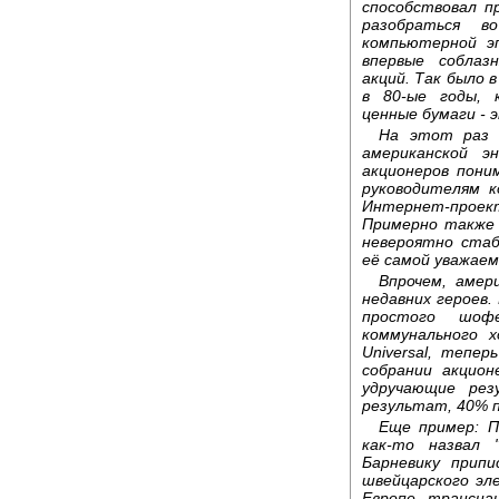
способствовал п
разобраться в
компьютерной э
впервые соблаз
акций. Так было 
в 80-ые годы, 
ценные бумаги - 
На этот раз 
американской э
акционеров пони
руководителям к
Интернет-проек
Примерно также 
невероятно стаби
её самой уважаем
Впрочем, амер
недавних героев.
простого шофе
коммунального х
Universal, тепе
собрании акцион
удручающие рез
результат, 40% п
Еще пример: П
как-то назвал 
Барневику прип
швейцарского эл
Европе трансна