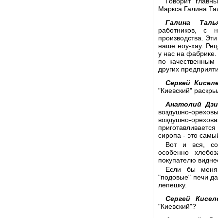
Говорит главн
Маркса Галина Та
Галина Талья
работников, с 
производства. Эти
наше ноу-хау. Рец
у нас на фабрике.
по качественным 
других предприяти
Сергей Киселе
"Киевский" раскры
Анатолий Дзи
воздушно-орехо
воздушно-орехов
приготавливается
сиропа - это самы
Вот и вся, со
особенно хлебо
покупателю виднее
Если бы меня 
"подовые" печи да
лепешку.
Сергей Кисел
"Киевский"?