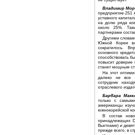
Владимир Мор
предприятие 251 м
уставного капитал
на долю ряда ко
около 25%. Так
партнерами соста
Другими словам
Южной Кореи вл
сократилось. Вп
основного кредит
способствовать бы
повысит доверие
станет мощным ст
На этот оптими
далеко не все 
сотрудник наход
отраслевого издат
Барбара Макк
только с самым
американцы изуч
южнокорейской ко
В состав ново
принадлежащих D
Вьетнаме) и девят
прежде всего, в с