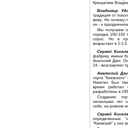
Крещатике Владим
Владимир Удо
традиция от покол
вижу. Но почему-т
он - к праздничном
Мы получаем о
порядка 100-150 т
спрос. Но в пр
возрастает в 2-2,5
Сергей Киселе
фабрику имени К
Анатолий Дзис. Он
24 - возглавляет 
Анатолий Дзи
торта "Киевского"
Никитич. Был так
время работал 
разработаны в 195
Созданию тор
нескольких лет 
себе, на ровном м
Сергей Киселе
определенные "
"Киевский" у них 