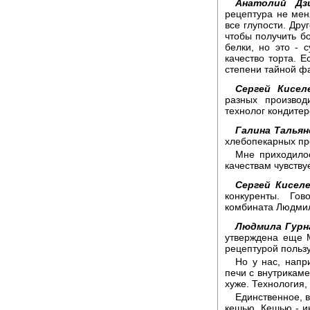
Анатолий Дзи
рецептура не меня
все глупости. Дру
чтобы получить б
белки, но это - 
качество торта. Е
степени тайной ф
Сергей Кисел
разных производ
технолог кондите
Галина Тальян
хлебопекарных пре
Мне приходилос
качествам чувствуе
Сергей Киселе
конкуренты. Гов
комбината Людмил
Людмила Гурн
утверждена еще М
рецептурой пользу
Но у нас, напр
печи с внутрикаме
хуже. Технология,
Единственное, в
кешью. Кешью - и