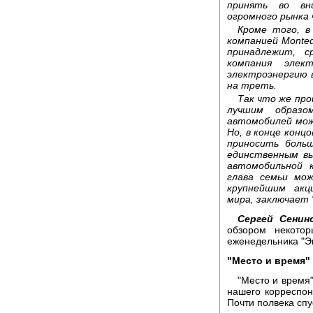
принять во вн
огромного рынка 
Кроме того, в
компанией Monte
принадлежит, с
компания элек
электроэнергию 
на треть.
Так что же про
лучшим образо
автомобилей може
Но, в конце концо
приносить больш
единственным в
автомобильной к
глава семьи мо
крупнейшим акц
мира, заключает 
Сергей Сенинс
обзором некотор
еженедельника "Эк
"Место и время"
"Место и время"
нашего корреспон
Почти полвека спус