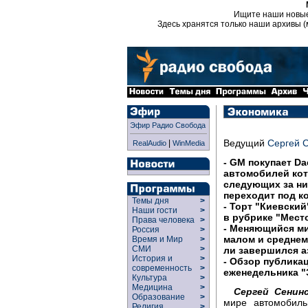
Ищите наши новы
Здесь хранятся только наши архивы (
Эфир Радио Свобода
Ведущий
Сергей 
|
RealAudio
WinMedia
- GM покупает D
автомобилей кот
следующих за ни
переходит под к
Темы дня
>
- Торт "Киевский
Наши гости
>
в рубрике "Место
Права человека
>
- Меняющийся мир
Россия
>
малом и среднем 
Время и Мир
>
СМИ
>
ли завершился а
История и
>
- Обзор публика
современность
>
еженедельника "
Культура
>
Медицина
>
Сергей Сенинс
Образование
>
мире автомобиль
Религия
>