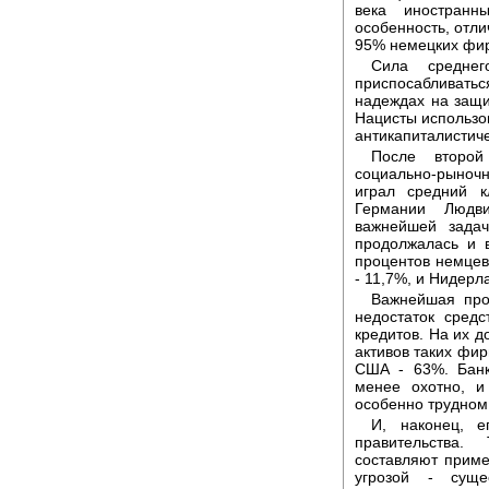
века иностран
особенность, отли
95% немецких фир
Сила средне
приспосабливатьс
надеждах на защи
Нацисты использов
антикапиталистич
После второй
социально-рыноч
играл средний к
Германии Людв
важнейшей задач
продолжалась и 
процентов немцев
- 11,7%, и Нидерл
Важнейшая про
недостаток средс
кредитов. На их 
активов таких фир
США - 63%. Банк
менее охотно, и
особенно трудном
И, наконец, 
правительства.
составляют приме
угрозой - суще