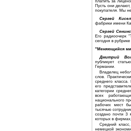
платить за лиценз
Пусть они делают,
покупателя. Мы н
Сергей Кисел
фабрики имени Ка
Сергей Сенинс
Его радиоочерк "
сегодня в рубрике
"Меняющийся ми
Дмитрий Вол
публикует стат
Германии.
Владелец небо
слов. Практичес
среднего класса.
его представите
категории средне
всех работающ
национального пр
рабочих мест б
тысячью сотрудник
создано почти 3 
которых в фирмах
Средний класс
немецкой экономи