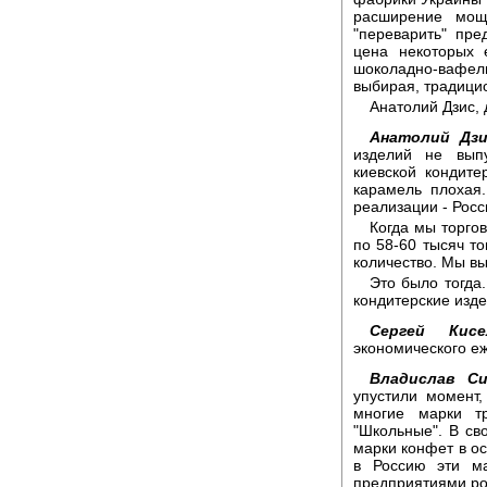
расширение мощ
"переварить" пр
цена некоторых 
шоколадно-вафе
выбирая, традици
Анатолий Дзис,
Анатолий Дзи
изделий не вып
киевской кондит
карамель плохая
реализации - Росс
Когда мы торго
по 58-60 тысяч то
количество. Мы в
Это было тогда
кондитерские изде
Сергей Кисе
экономического е
Владислав Си
упустили момент,
многие марки т
"Школьные". В св
марки конфет в ос
в Россию эти ма
предприятиями ро