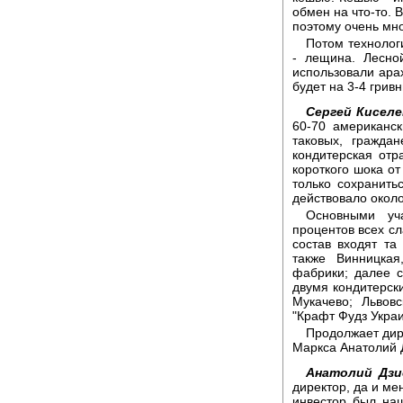
обмен на что-то. 
поэтому очень мно
Потом технолог
- лещина. Лесно
использовали арах
будет на 3-4 грив
Сергей Киселе
60-70 американск
таковых, гражда
кондитерская отр
короткого шока от
только сохранить
действовало около
Основными уч
процентов всех сл
состав входят т
также Винницкая
фабрики; далее 
двумя кондитерски
Мукачево; Львов
"Крафт Фудз Украи
Продолжает дир
Маркса Анатолий 
Анатолий Дзи
директор, да и ме
инвестор был на