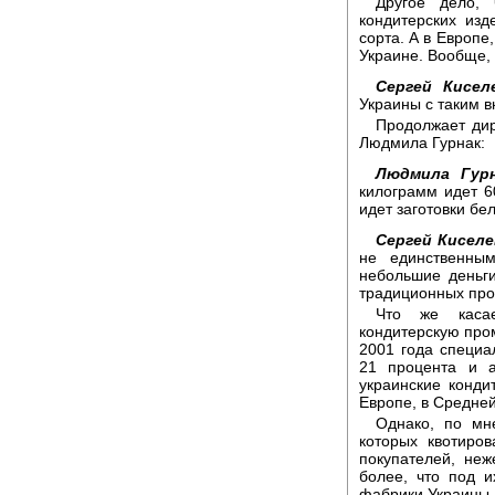
Другое дело,
кондитерских из
сорта. А в Европе
Украине. Вообще,
Сергей Кисел
Украины с таким в
Продолжает дир
Людмила Гурнак:
Людмила Гурн
килограмм идет 6
идет заготовки бел
Сергей Киселе
не единственны
небольшие деньг
традиционных проп
Что же касае
кондитерскую про
2001 года специ
21 процента и 
украинские конди
Европе, в Средней
Однако, по мне
которых квотиро
покупателей, неж
более, что под 
фабрики Украины 