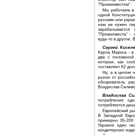
"Проминвестом".
Мы работаем в 
одной Конституци
русским или украи
нам не нужен пер
зарабатывается
"Проминвеста" - 
куда-то в другое.
Сергей Киселе
Карла Маркса - в 
два с половиной
которая, как со
составляет 62 дол
Ну, а в целом 
рынок от российс
обозреватель укр
Владислав Силиво
Владислав Си
потребления од
потребляется деше
Европейский ры
В Западной Евро
примерно 35-200 
Украине один че
кондитерских изде