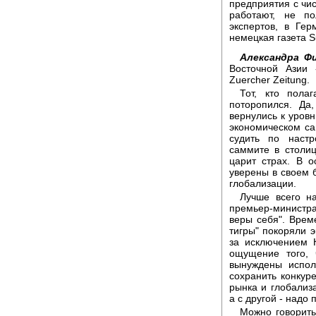
предприятия с чис
работают, не п
экспертов, в Ге
немецкая газета S
Александра Ф
Восточной Азии 
Zuercher Zeitung.
Тот, кто полаг
поторопился. Да
вернулись к уровн
экономическом са
судить по наст
саммите в столиц
царит страх. В о
уверены в своем 
глобализации.
Лучше всего н
премьер-министр
веры себя". Врем
тигры" покоряли 
за исключением К
ощущение того, 
вынуждены испол
сохранить конкур
рынка и глобализа
а с другой - надо 
Можно говорить