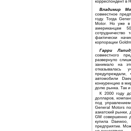
корреспондент в 
Владимир Мо
совместное пред
году. Тогда Gene
Motor. Но уже 
американцам 5
сотрудничество 
фактически нач
корпорации Goldm
Гарри Лапи
совместного пр
развернуло слиш
занимало на эт
отказывалась 
предупреждали, 
автомобили Dae
конкуренцию в ми
долю рынка. Так и
К 2000 году д
долларов, компан
под управлением
General Motors п
азиатский рынки, 
GM совершенно др
купила Daewoo, 
предприятие. Мож
не существует.