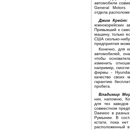
автомобили совме
General Motors.
отдела расположе
Джим Крейт
южнокорейских а
Привыкший к сам
машину, только ес
США сколько-нибу
предприятия может
Конечно, для к
автомобилей, он
чтобы основате
изменить отноше
например, смогли
фирмы - Hyundai
качество своих 
гарантию беспла
пробега.
Владимир Мор
них, напомню, Ко
для тех заводов
совместном предпр
Daewoo в разных
Румынии. В сост
кстати, пока не
расположенный в