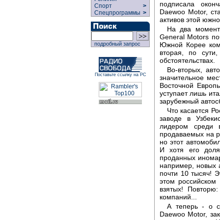
подписала окон
Спорт
>
Daewoo Motor, ст
Спецпрограммы
>
активов этой южн
На два момент
General Motors по
подробный запрос
Южной Корее ком
вторая, по сути
обстоятельствах.
Во-вторых, авт
Поставьте ссылку на РС
значительное мес
Восточной Европ
уступает лишь ита
зарубежный автос
Что касается Р
заводе в Узбеки
лидером среди 
продаваемых на ро
но этот автомобил
И хотя его доля
проданных иномаро
например, новых 
почти 10 тысяч! 
этом российском 
взятых! Повторю
компаний...
А теперь - о 
Daewoo Motor, за