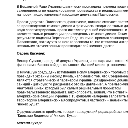
В Верховной Раде Украины фактически произошла подмена прави
законопроекта по лицензированию производства и реализации ком
на проект, подготовленный народным депутатом Павловским.
Проект депутата Павловского, фактически, намного смягчает систе
за производством компакт-дисков и фактически вводит ее только дл
когда зарегистрированы права интеллектуальной собственности, и 
касается только реализации произведенных компакт-дисков. Таким 
результате подмены Верховная Рада, конечно, приняла законопро
Павловского, потому что за него голосовали те, кто отстаивал инт
нескольких отечественных производителей компакт-дисков.
Сергей Киселев:
Виктор Суслов, народный депутат Украины, член парламентского 
финансам и банковской деятельности, бывший министр экономики.
В минувшую среду, день вступления в силу американских торговых 
президент Украины Леонид Кучма, напомнив о том, что Соединен
являются стратегическим партнером Украины, раздраженно добави
санкций - цитирую: "Я расцениваю это как давление". А премьер-ми
Анатолий Кинах, который был самым решительным лоббистом
правительственного варианта законопроекта, заявил, что в ответ н
американские санкции Украина с 15 февраля намерена запретить в
территорию американских мясопродуктов, в частности - знамениты
"ножек Буша".
О другом аспекте проблемы говорит заведующий редакцией эконом
"Киевские Ведомости" Михаил Кухар:
Михаил Кухар: