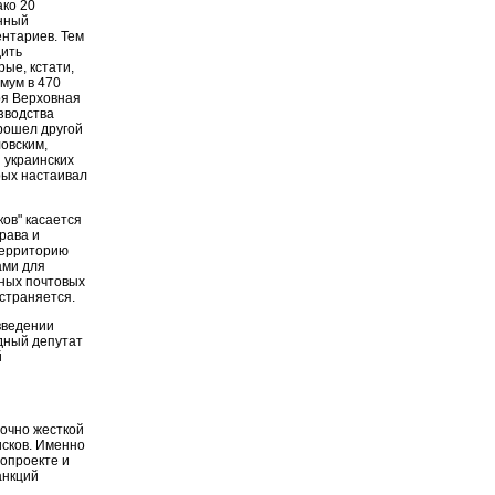
ако 20
енный
ентариев. Тем
дить
ые, кстати,
имум в 470
ря Верховная
зводства
рошел другой
овским,
 украинских
рых настаивал
ов" касается
рава и
территорию
ами для
дных почтовых
страняется.
введении
одный депутат
й
очно жесткой
исков. Именно
нопроекте и
анкций