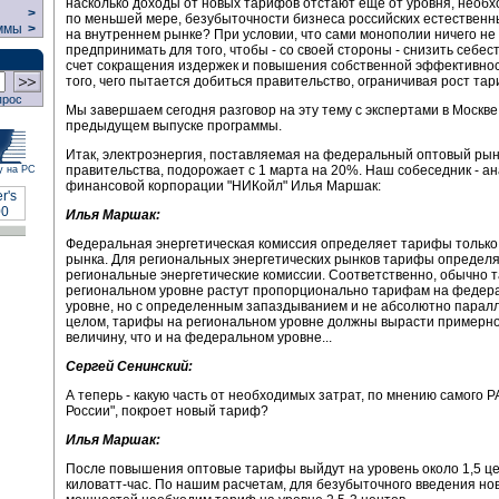
насколько доходы от новых тарифов отстают еще от уровня, необх
>
по меньшей мере, безубыточности бизнеса российских естествен
ммы
>
на внутреннем рынке? При условии, что сами монополии ничего не
предпринимать для того, чтобы - со своей стороны - снизить себес
счет сокращения издержек и повышения собственной эффективно
того, чего пытается добиться правительство, ограничивая рост тар
прос
Мы завершаем сегодня разговор на эту тему с экспертами в Москве
предыдущем выпуске программы.
Итак, электроэнергия, поставляемая на федеральный оптовый рын
правительства, подорожает с 1 марта на 20%. Наш собеседник - а
у на РС
финансовой корпорации "НИКойл" Илья Маршак:
Илья Маршак:
Федеральная энергетическая комиссия определяет тарифы только
рынка. Для региональных энергетических рынков тарифы определ
региональные энергетические комиссии. Соответственно, обычно 
региональном уровне растут пропорционально тарифам на федер
уровне, но с определенным запаздыванием и не абсолютно паралл
целом, тарифы на региональном уровне должны вырасти примерно
величину, что и на федеральном уровне...
Сергей Сенинский:
А теперь - какую часть от необходимых затрат, по мнению самого 
России", покроет новый тариф?
Илья Маршак:
После повышения оптовые тарифы выйдут на уровень около 1,5 це
киловатт-час. По нашим расчетам, для безубыточного введения но