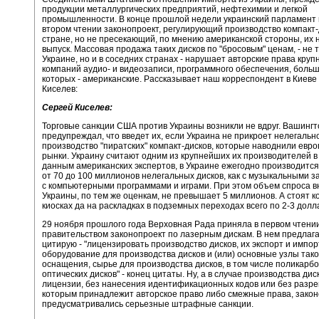
продукции металлургических предприятий, нефтехимии и легкой
промышленности. В конце прошлой недели украинский парламент 
втором чтении законопроект, регулирующий производство компакт-
стране, но не пресекающий, по мнению американской стороны, их
выпуск. Массовая продажа таких дисков по "бросовым" ценам, - не 
Украине, но и в соседних странах - нарушает авторские права кру
компаний аудио- и видеозаписи, программного обеспечения, больш
которых - американские. Рассказывает наш корреспондент в Киеве
Киселев:
Сергей Киселев:
Торговые санкции США против Украины возникли не вдруг. Вашингт
предупреждал, что введет их, если Украина не прикроет нелегальн
производство "пиратских" компакт-дисков, которые наводнили евр
рынки. Украину считают одним из крупнейших их производителей в
данным американских экспертов, в Украине ежегодно производится
от 70 до 100 миллионов нелегальных дисков, как с музыкальными за
с компьютерными программами и играми. При этом объем спроса в
Украины, по тем же оценкам, не превышает 5 миллионов. А стоят к
киосках да на раскладках в подземных переходах всего по 2-3 долл
29 ноября прошлого года Верховная Рада приняла в первом чтени
правительством законопроект по лазерным дискам. В нем предлага
цитирую - "лицензировать производство дисков, их экспорт и импорт
оборудование для производства дисков и (или) основные узлы тако
оснащения, сырье для производства дисков, в том числе поликарб
оптических дисков" - конец цитаты. Ну, а в случае производства дис
лицензии, без нанесения идентификационных кодов или без разр
которым принадлежит авторское право либо смежные права, зако
предусматривались серьезные штрафные санкции.