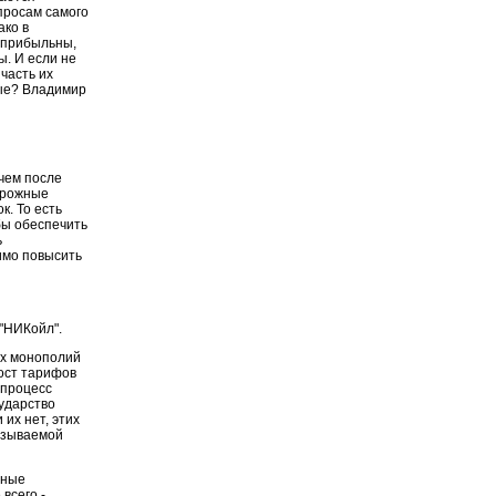
просам самого
ако в
 прибыльны,
ы. И если не
часть их
ые? Владимир
чем после
орожные
к. То есть
бы обеспечить
ь
имо повысить
"НИКойл".
ых монополий
рост тарифов
 процесс
сударство
их нет, этих
называемой
нные
всего -