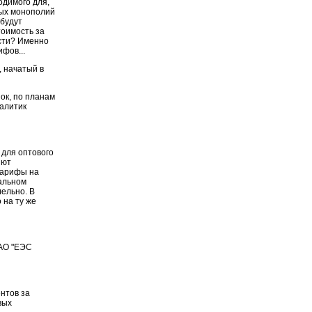
одимого для,
ных монополий
 будут
тоимость за
сти? Именно
ифов...
, начатый в
ок, по планам
налитик
 для оптового
яют
тарифы на
альном
ельно. В
 на ту же
РАО "ЕЭС
нтов за
вых