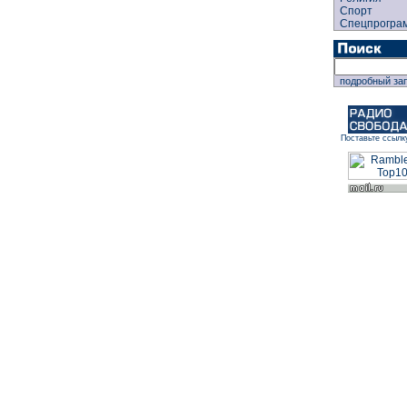
Спорт
Спецпрогра
подробный за
Поставьте ссылк