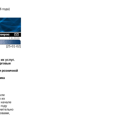
6 года)
7.8.2026
[25-01-02]
их услуг.
орговые
и розничной
ика
ыли
 их
 начале
 году
ачительно
ловами,