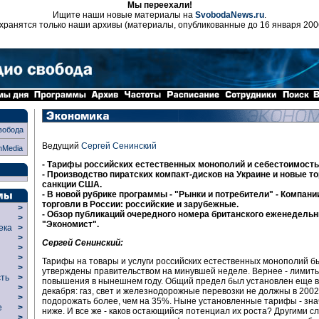
Мы переехали!
Ищите наши новые материалы на
SvobodaNews.ru
.
хранятся только наши архивы (материалы, опубликованные до 16 января 200
вобода
Ведущий
Сергей Сенинский
nMedia
- Тарифы российских естественных монополий и себестоимость 
- Производство пиратских компакт-дисков на Украине и новые т
санкции США.
- В новой рубрике программы - "Рынки и потребители" - Компани
торговли в России: российские и зарубежные.
>
- Обзор публикаций очередного номера британского еженедельн
>
"Экономист".
века
>
>
Сергей Сенинский:
р
>
>
Тарифы на товары и услуги российских естественных монополий б
>
утверждены правительством на минувшей неделе. Вернее - лимиты
сть
>
повышения в нынешнем году. Общий предел был установлен еще в
>
декабря: газ, свет и железнодорожные перевозки не должны в 2002
>
подорожать более, чем на 35%. Ныне установленные тарифы - зн
ие
>
ниже. И все же - каков остающийся потенциал их роста? Другими с
>