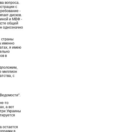
ва вопроса.
истрации с
требование -
пакт-дисков.
иной и МВФ -
ксте общей
Он однозначно
и страны
а именно
атах, я имею
тельно
ов в
едположим,
те миллион
атства, с
Ведомости".
ие-то
ах, а вот
утри Украины
нтируется
ва остается
оправки в