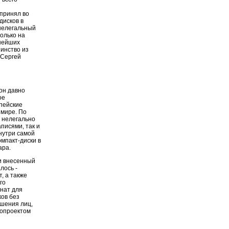
принял во
дисков в
 нелегальный
только на
пнейших
инство из
 Сергей
он давно
ое
опейские
 мире. По
 нелегально
писями, так и
нутри самой
омпакт-диски в
ара.
и внесенный
лось -
, а также
го
онат для
ков без
ешения лиц,
нопроектом