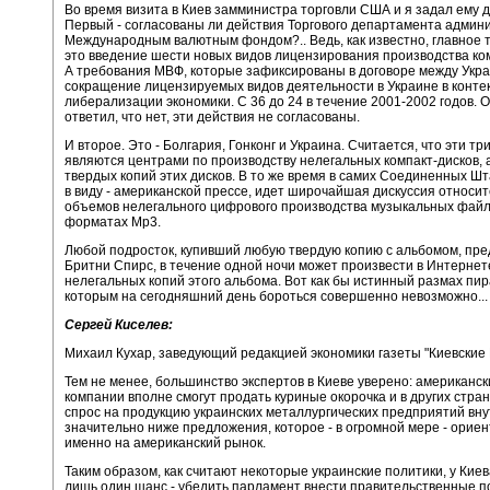
Во время визита в Киев замминистра торговли США и я задал ему д
Первый - согласованы ли действия Торгового департамента админ
Международным валютным фондом?.. Ведь, как известно, главное 
это введение шести новых видов лицензирования производства ком
А требования МВФ, которые зафиксированы в договоре между Укра
сокращение лицензируемых видов деятельности в Украине в конте
либерализации экономики. С 36 до 24 в течение 2001-2002 годов. 
ответил, что нет, эти действия не согласованы.
И второе. Это - Болгария, Гонконг и Украина. Считается, что эти тр
являются центрами по производству нелегальных компакт-дисков, 
твердых копий этих дисков. В то же время в самих Соединенных Шт
в виду - американской прессе, идет широчайшая дискуссия относи
объемов нелегального цифрового производства музыкальных файл
форматах Mp3.
Любой подросток, купивший любую твердую копию с альбомом, пр
Бритни Спирс, в течение одной ночи может произвести в Интерне
нелегальных копий этого альбома. Вот как бы истинный размах пир
которым на сегодняшний день бороться совершенно невозможно...
Сергей Киселев:
Михаил Кухар, заведующий редакцией экономики газеты "Киевские 
Тем не менее, большинство экспертов в Киеве уверено: американск
компании вполне смогут продать куриные окорочка и в других стран
спрос на продукцию украинских металлургических предприятий вн
значительно ниже предложения, которое - в огромной мере - орие
именно на американский рынок.
Таким образом, как считают некоторые украинские политики, у Кие
лишь один шанс - убедить парламент внести правительственные п