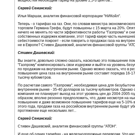
мощностей необходим тариф на уровне 2,5-3 центов...
Сергей Сенинский:
Илья Маршак, аналитик финансовой корпорации "НИКойл".
Теперь - о тарифах на газ. Они, по словам министра экономическог
торговли Германа Грефа, будут повышены с 15 марта на 20%. Опят
ничего не менять по части эффективности работы "Газпрома" и сн
собственных издержек компании, этот тариф какую часть нынешне
себестоимости покроет - если говорить о продажах газа на внутрен
не в Европе? Стивен Дашевский, аналитик финансовой группы "АТО
Стивен Дашевский:
Вы знаете, довольно сложно сказать, насколько это повышение по
"Газпрому" компенсировать свои издержки и выйти на уровень без
по продажам на внутреннем рынке. Однако можно сказать, что в ре
повышения цена газа на внутреннем рынке составит порядка 16-17
тысячу кубометров.
По расчетам самого "Газпрома", необходимая цена для безубыточ
внутреннем рынке - 35-40 долларов за тысячу кубометров. Однако 
компания не планирует выход на этот уровень цен до 2004-2005 го
образом, вполне резонно предположить, что, даже несмотря на н
повышение и даже возможное повышение тарифов еще на 5-10% в
этого года, продажи газа на российском внутреннем рынке будут у
протяжении еще нескольких лет...
Сергей Сенинский:
Стивен Дашевский, аналитик финансовой группы "АТОН".
И еще об одних тарифах - на железнодорожные перевозки. Что ка