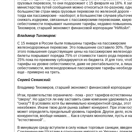
грузовых перевозок, то они подорожают с 15 февраля на 16%. К за
министерства путей сообщения можно относиться по-разному, одн
большинстве стран мира грузовые перевозки по железной дороге -
тогда как пассажирские - наоборот, в большинстве случаев убыточн
снижать издержки, связанные с пассажирскими перевозками, какую 
себестоимости покрывают нынешние тарифы, недавно повышенн
Тихомиров, старший экономист финансовой корпорации "НИКойл":
Владимир Тихомиров:
С 15 января в России были повышены тарифы на пассажирские
железнодорожные перевозки. Это повышение составило 30%. При
этого повышения существующие цены на пассажирские железнод
билеты покрывают порядка 75% от стоимости такого рода перевозо
25% пока по-прежнему субсидируются из бюджета. И для того, что
тарифы на уровне себестоимости, даже не рентабельности, а лиш
себестоимости, железнодорожные пассажирские тарифы необход
еще - примерно на треть.
Сергей Сенинский:
Владимир Тихомиров, старший экономист финансовой корпорации 
Итак, правительство ограничило - пока - рост тарифов естественн
"сверху". Но удастся ли ему заставить сами компании удерживать 
"снизу"? В условиях хотя бы минимально конкурентной среды, этот
неизбежен. Иначе твою доля рынка займет конкурент. При этом го
может определять предельный уровень тарифов. Другое дело, если 
конкурентов, вообще никаких.... Как в случаях монополии, пусть и 
"естественной"...
В минувшую среду вступили в силу новые торговые санкции, введе
Соединенными Штатами в отношении импорта из Украины, прежде 