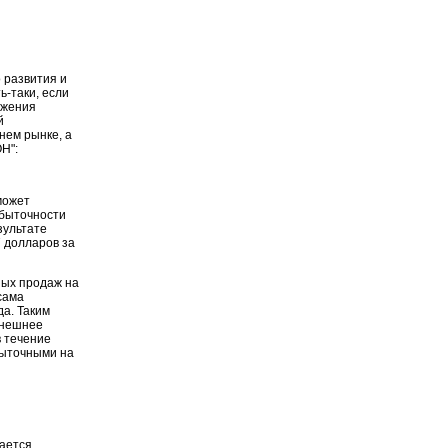
о развития и
ь-таки, если
ижения
й
нем рынке, а
Н":
может
убыточности
зультате
 долларов за
ных продаж на
сама
да. Таким
ынешнее
 течение
быточными на
сается