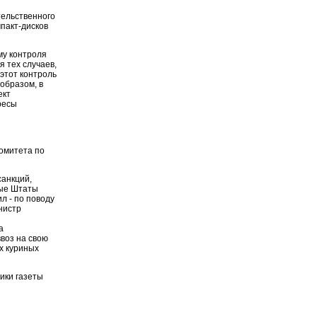
тельственного
пакт-дисков
му контроля
я тех случаев,
этот контроль
образом, в
ект
ересы
Комитета по
санкций,
ные Штаты
л - по поводу
нистр
а
воз на свою
х куриных
ики газеты