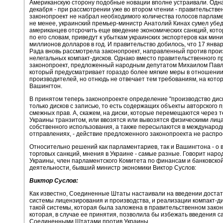
Американскую сторону подобные новации вполне устраивали. Одн
декабря - при рассмотрении уже во втором чтении - правительств
законопроект не набрал необходимого количества голосов парлам
не менее, украинский премьер-министр Анатолий Кинах сумел убе
американцев отсрочить еще введение экономических санкций, котор
по его словам, приведут к убыткам украинских экспортеров как мин
миллионов долларов в год. И правительство добилось, что 17 янва
Рада вновь рассмотрела законопроект, направленный против прои
нелегальных компакт-дисков. Однако вместо правительственного п
законопроект, предложенный народным депутатом Михаилом Павл
который предусматривает гораздо более мягкие меры в отношении
производителей, но отнюдь не отвечает тем требованиям, на кото
Вашингтон.
В принятом теперь законопроекте определение "производство диск
только дисков с записью, то есть содержащих объекты авторского п
смежных прав. А, скажем, на диски, которые перемещаются через 
Украины транзитом, или ввозятся или вывозятся физическими лиц
собственного использования, а также пересылаются в междунаро
отправлениях, - действие предложенного законопроекта не распро
Относительно решений как парламентариев, так и Вашингтона - о 
торговых санкций, мнения в Украине - самые разные. Говорит нар
Украины, член парламентского Комитета по финансам и банковско
деятельности, бывший министр экономики Виктор Суслов:
Виктор Суслов:
Как известно, Соединенные Штаты настаивали на введении достат
системы лицензирования и производства, и реализации компакт-д
такой системы, которая была заложена в правительственном зако
которая, в случае ее принятия, позволила бы избежать введения с
Соединенными Штатами против Украины.