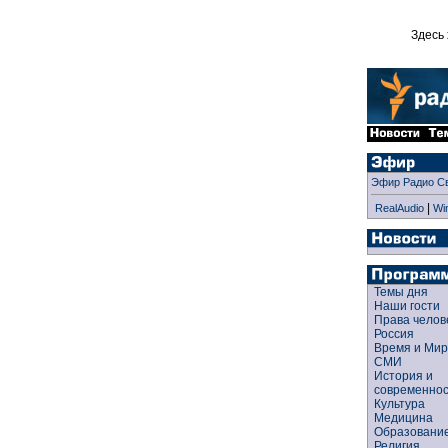
Здесь 
Эфир Радио С
|
RealAudio
Wi
Темы дня
Наши гости
Права чело
Россия
Время и Ми
СМИ
История и
современно
Культура
Медицина
Образован
Религия