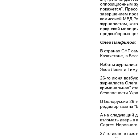
оппозиционным жур
покажется". Прес
завершением пров
комиссией МВД Рос
журналистам, кот
иркутской милиции
предвыборных цел
Олег Панфилов:
В странах СНГ са
Казахстане, в Бел
Избиты журналисты
Яков Левит и Тиму
26-го июня возбуж
журналиста Олега 
криминальная" ст
безопасности Укр
В Белоруссии 26-г
редактор газеты "
А на следующий д
взломать дверь в 
Сергея Неровного
27-го июня в газе