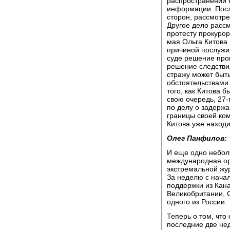
распространении 
информации. После
сторон, рассмотр
Другое дело рассм
протесту прокурор
мая Ольга Китова
причиной послужил
суде решение прок
решение следстви
стражу может быт
обстоятельствами.
того, как Китова 
свою очередь, 27
по делу о задержа
границы своей ком
Китова уже наход
Олег Панфилов:
И еще одно небол
международная ор
экстремальной жу
За неделю с нача
поддержки из Кана
Великобритании, 
одного из России.
Теперь о том, что
последние две не