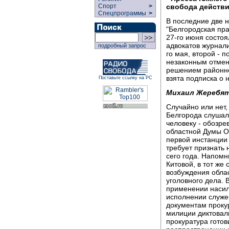
свобода действи
Спорт
>
Спецпрограммы
>
В последние две н
"Белгородская пр
27-го июня состоя
адвокатов журнали
подробный запрос
го мая, второй - 
незаконным отмен
решением районно
взята подписка о 
Поставьте ссылку на РС
Михаил Жеребят
Случайно или нет,
Белгорода слушал
человеку - обозре
областной Думы О
первой инстанции
требует признать 
сего года. Напомн
Китовой, в тот же
возбуждения обла
уголовного дела. 
применении насил
исполнении служе
документам проку
милиции диктовал
прокуратура готов