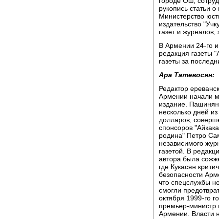
городе Ош, сотруд
рукопись статьи о
Министерство юст
издательство "Учк
газет и журналов,
В Армении 24-го 
редакция газеты "
газеты за последн
Ара Татевосян:
Редактор ереванск
Армении начали м
издание. Пашинян 
несколько дней и
долларов, соверш
спонсоров "Айкак
родина" Петро Са
независимого журн
газетой. В редакц
автора была сожже
где Кукасян крити
безопасности Арме
что спецслужбы не
смогли предотвра
октября 1999-го г
премьер-министр 
Армении. Власти н