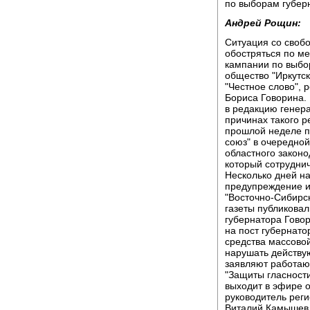
по выборам губер
Андрей Рощин:
Ситуация со свобо
обостряться по ме
кампании по выбо
общество "Иркутск
"Честное слово",
Бориса Говорина.
в редакцию генера
причинах такого р
прошлой неделе п
союз" в очередной
областного законо
который сотруднич
Несколько дней н
предупреждение и
"Восточно-Сибирск
газеты публикова
губернатора Говор
на пост губернато
средства массово
нарушать действу
заявляют работаю
"Защиты гласност
выходит в эфире о
руководитель рег
Виталий Камышев,