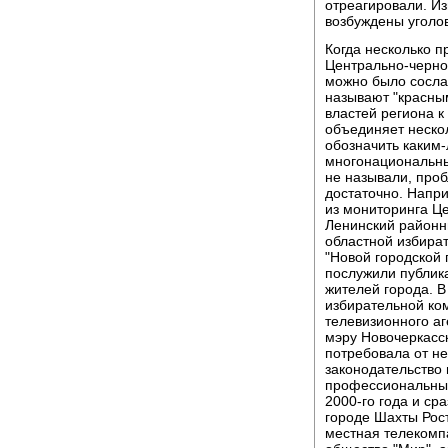
отреагировали. И
возбуждены уголо
Когда несколько 
Центрально-черно
можно было сослат
называют "красны
властей региона 
объединяет нескол
обозначить каким-
многонациональны
не называли, проб
достаточно. Напри
из мониторинга Ц
Ленинский районн
областной избират
"Новой городской 
послужили публика
жителей города. В
избирательной ком
телевизионного аг
мэру Новочеркасск
потребовала от не
законодательство 
профессиональных
2000-го года и ср
городе Шахты Рос
местная телекомп