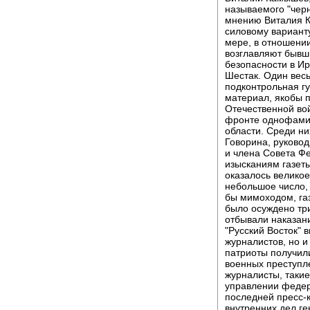
называемого "черн
мнению Виталия К
силовому вариант
мере, в отношении
возглавляют бывш
безопасности в Ир
Шестак. Один вес
подконтрольная гу
материал, якобы 
Отечественной во
фронте однофамил
области. Среди н
Говорина, руково
и члена Совета Ф
изысканиям газет
оказалось велико
небольшое число, 
бы мимоходом, газ
было осуждено тр
отбывали наказани
"Русский Восток" 
журналистов, но и
патриоты получил
военных преступл
журналисты, таки
управлении федер
последней пресс-
внутренних дел г