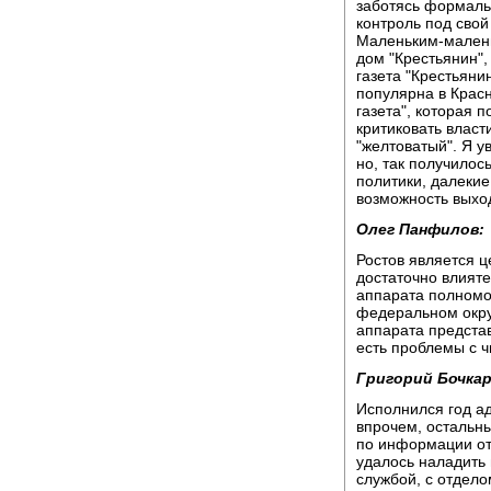
заботясь формальн
контроль под свой
Маленьким-малень
дом "Крестьянин",
газета "Крестьяни
популярна в Красн
газета", которая 
критиковать власт
"желтоватый". Я у
но, так получилос
политики, далекие
возможность выход
Олег Панфилов:
Ростов является ц
достаточно влияте
аппарата полномо
федеральном окру
аппарата предста
есть проблемы с ч
Григорий Бочкар
Исполнился год а
впрочем, остальн
по информации от
удалось наладить
службой, с отдело