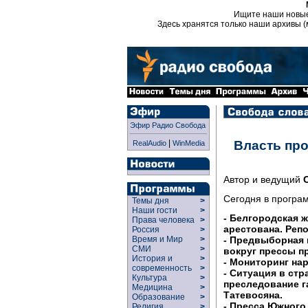
Ищите наши новы
Здесь хранятся только наши архивы (
Эфир Радио Свобода
|
Власть пр
RealAudio
WinMedia
Автор и ведущий
Сегодня в програ
Темы дня
>
Наши гости
>
- Белгородская 
Права человека
>
арестована. Реп
Россия
>
- Предвыборная 
Время и Мир
>
СМИ
>
вокруг прессы п
История и
>
- Мониторинг на
современность
>
- Ситуация в стр
Культура
>
преследование г
Медицина
>
Татевосяна.
Образование
>
- Пресса Южного
Религия
>