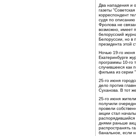
Два нападения и о
газеты "Советская
корреспондент тел
судя по описанию
Фролова не связан
возможно, имеет 
белорусский журна
Белоруссии, но в 
президента этой с
Ночью 19-го июня 
Екатеринбурге жу
программы 10-го 
случившееся как п
фильма из серии "
25-го июня городс
дело против главн
Суханова. В тот ж
25-го июня жители
получили очередн
провели собствен
акции стал началь
распорядившийся 
днями раньше акц
распространять га
банальное, если н