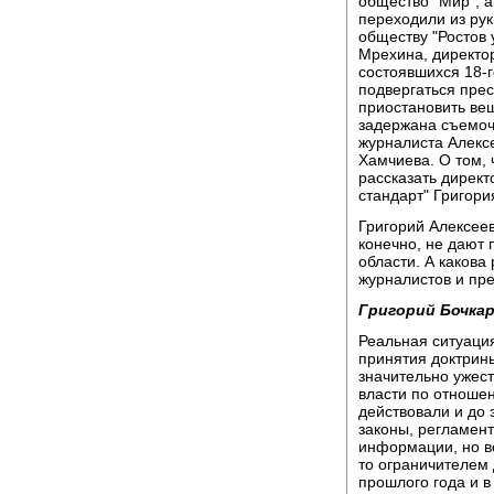
общество "Мир", а
переходили из рук
обществу "Ростов 
Мрехина, директо
состоявшихся 18-
подвергаться пре
приостановить ве
задержана съемоч
журналиста Алекс
Хамчиева. О том, 
рассказать дирек
стандарт" Григори
Григорий Алексеев
конечно, не дают 
области. А какова
журналистов и пр
Григорий Бочкар
Реальная ситуация
принятия доктрин
значительно ужест
власти по отношен
действовали и до 
законы, регламен
информации, но в
то ограничителем 
прошлого года и в