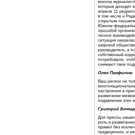
многое журналисты
которые доходят в
апреле 11 редакто
в том числе и Рад
открытым письмом
Южном федерально
просьбой организо
тесное взаимодей
ситуация оказалас
широкой обществен
руководитель, в т
собственный корр
потребовали, что
снимают свои под
Олег Панфилов:
Ваш регион не тол
многонациональны
настроения в прес
разжигании межнац
подавлении этих 
Григорий Бочкар
Для прессы нашег
роль в разжигани
правил без исключ
традиционно, и уж