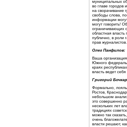
муниципальных об
во главе городов 
на сворачивание г
свободы слова, по
информации могут
могут говорить! О
ограничивающих св
областная власть 
публично, в роли
прав журналистов.
Олег Панфилов:
Ваша организация
Южного федерально
краях республиках
власть ведет себя
Григорий Бочкар
Формально, лояльн
Ростов, Краснодар
небольшом анализ
это совершенно ра
нескольких лет вл
традициях советс
можно так сказать
очень благожелате
власти решают, к