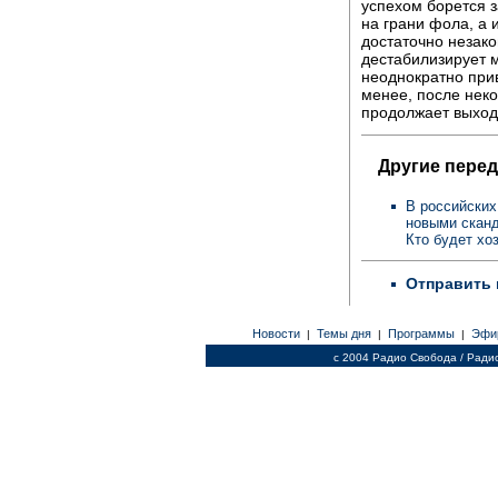
успехом борется з
на грани фола, а 
достаточно незак
дестабилизирует 
неоднократно прив
менее, после неко
продолжает выход
Другие перед
В российски
новыми сканд
Кто будет хо
Отправить 
Новости
Темы дня
Программы
Эфи
|
|
|
c 2004 Радио Свобода / Ради