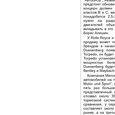
предстоит обновит
концерн должен 
классов В и С, в
понадобится 2,5
нужно на разра
двигателей объ
вкладывать в это
Борис Алешин.
У Rolls-Royce и
продажу может п
брендом в начал
Duesenberg поя
Torpedo, он будет
Torpedo установя
мощностью боле
Duesenberg будет
Bentley и Maybach
Компания Merce
автомобилей на т
Motor und Sport",
пять раз больше
представленный 
отозвал около 3
тормозной систе
сравнения, у се
составляет окол
рынке, а на трет