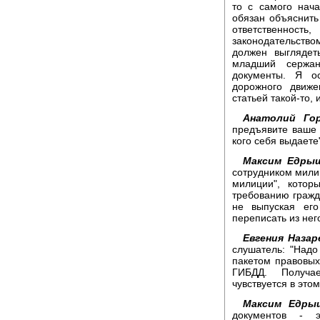
то с самого нач
обязан объяснить
ответственнос
законодательств
должен выглядет
младший сержан
документы. Я о
дорожного движе
статьей такой-то,
Анатолий Гор
предъявите ваше 
кого себя выдаете
Максим Едры
сотрудником милиц
милиции", котор
требованию гражд
не выпуская его
переписать из нег
Евгения Назар
слушатель: "Над
пакетом правовых
ГИБДД. Получае
чувствуется в это
Максим Едры
документов - 