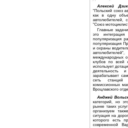
Алексей Дзик
"Польский союз ав
как в одну объе
автолюбителей, 
"Союз мотоциклист
Главные задачи
это интеграция
популяризация ра
популяризация Пр
и охраны водител
автолюбителей"
международных ор
клубов по всей 
использует дотаци
деятельность 
зарабатывает са
сеть станций т
комиссионных маг
Вроцлавского отд
Анджей Вольс
категорий, но эт
рынке таких услу
организуем такж
ситуация на дорог
которого есть 
современной Ва