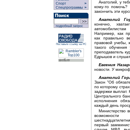
Анатолий, у те
Спорт
>
кому-то помочь?
Спецпрограммы
>
закончить эти кур
Анатолий Гор
конечно, хват
подробный запрос
автомобилистам
Например, как п
как правильно в
правовой учебы, 
Поставьте ссылку на РС
такого обучения
преподаватель ку
Едрышов и слушат
Евгения Назар
новости. У микро
Анатолий Гор
Закон "Об обязат
по которому стра
задержки выплат. 
Центрального бан
исполнения обяз
каждый день прос
Министерство в
возможности
шестнадцатилетн
первый замминис
случае МВД выс