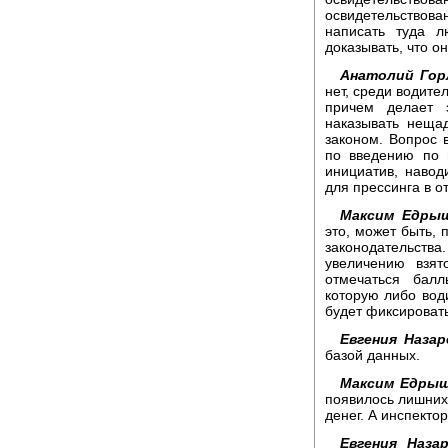
освидетельствов
написать туда 
доказывать, что о
Анатолий Гор
нет, среди водите
причем делает э
наказывать нещад
законом. Вопрос 
по введению по 
инициатив, навод
для прессинга в о
Максим Едры
это, может быть, 
законодательства
увеличению взят
отмечаться балл
которую либо води
будет фиксироват
Евгения Назар
базой данных.
Максим Едрыш
появилось лишних 
денег. А инспектор
Евгения Назар