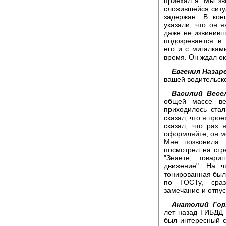
приехал я. Мы зв
сложившейся ситу
задержан. В кон
указали, что он я
даже не извинивши
подозревается в 
его и с мигалкам
время. Он ждал ок
Евгения Назар
вашей водительск
Василий Весе
общей массе ве
приходилось стал
сказал, что я про
сказал, что раз 
оформляйте, он ме
Мне позвонила 
посмотрел на стре
"Знаете, товари
движение". На 
тонированная была
по ГОСТу, сраз
замечание и отпус
Анатолий Гор
лет назад ГИБДД 
был интересный с