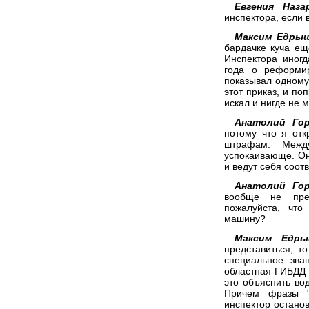
Евгения Наза
инспектора, если 
Максим Едрыш
бардачке куча ещ
Инспектора иногд
года о реформир
показывал одному,
этот приказ, и поп
искал и нигде не 
Анатолий Гор
потому что я отк
штрафам. Межд
успокаивающе. Они
и ведут себя соот
Анатолий Гор
вообще не пред
пожалуйста, что
машину?
Максим Едры
представиться, т
специальное зва
областная ГИБДД и
это объяснить во
Причем фразы "
инспектор остано