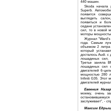
440 машин.
Skoda начала 
Superb. Автомоб
появится соверш
выглядеть сало
появиться и бол
седане установле
сил, то в новой 
моторы мощностью
Журнал "Ward's
года. Самым луч
объемом 2 литра
который устанав
досталось Audi. с
лошадиных сил, 
Третье заняла 
лошадиных сил 
двигателей 6-цил
мощностью 280 л
Infiniti G35. Это
двигателей журнал
Евгения Назар
моему, очень за
остановившемус
заслуживает", - с
Максим Едрыш