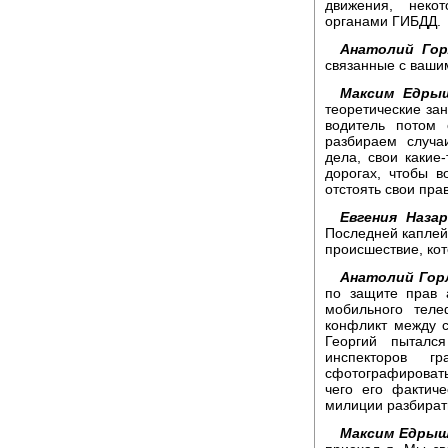
движения, неко
органами ГИБДД.
Анатолий Гор
связанные с ваши
Максим Едры
теоретические зан
водитель потом 
разбираем случа
дела, свои какие
дорогах, чтобы 
отстоять свои пра
Евгения Назар
Последней каплей,
происшествие, ко
Анатолий Гор
по защите прав 
мобильного тел
конфликт между 
Георгий пыталс
инспекторов г
сфотографировать
чего его фактич
милиции разбирать
Максим Едрыш