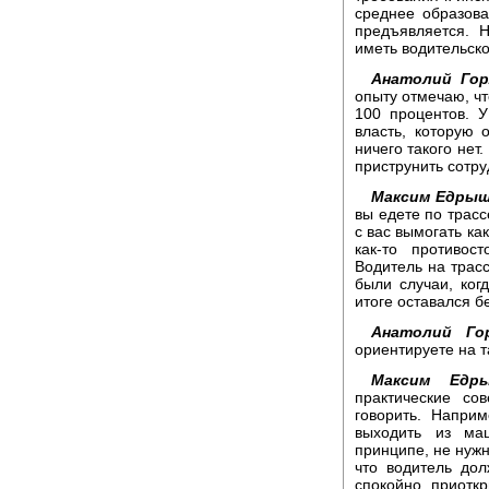
среднее образова
предъявляется. 
иметь водительск
Анатолий Гор
опыту отмечаю, чт
100 процентов. У
власть, которую
ничего такого нет.
приструнить сотру
Максим Едрыш
вы едете по трасс
с вас вымогать как
как-то противос
Водитель на трасс
были случаи, ког
итоге оставался б
Анатолий Гор
ориентируете на 
Максим Едры
практические со
говорить. Напри
выходить из ма
принципе, не нужн
что водитель до
спокойно, приоткр