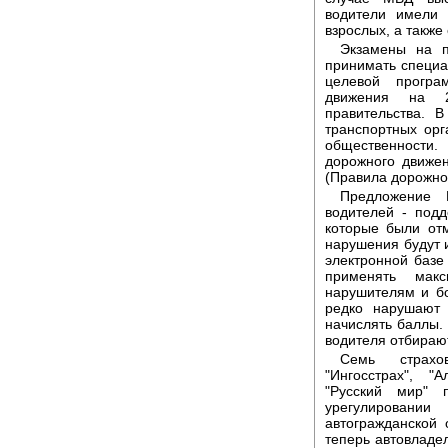
водители имели 
взрослых, а также
Экзамены на п
принимать специ
целевой програ
движения на 2
правительства. 
транспортных орг
общественности.
дорожного движе
(Правила дорожно
Предложение 
водителей - подд
которые были отм
нарушения будут и
электронной базе
применять мак
нарушителям и бо
редко нарушают 
начислять баллы. 
водителя отбирают
Семь страхо
"Ингосстрах", "
"Русский мир" 
урегулировани
автогражданской 
теперь автовладе