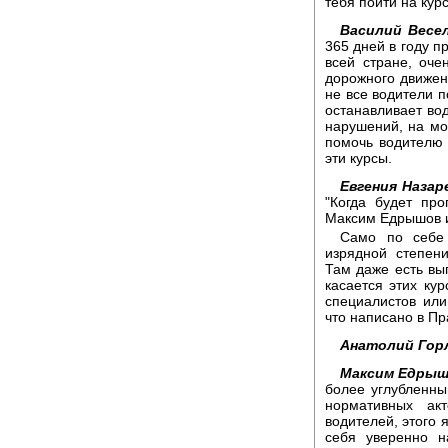
тебя пойти на ку
Василий Весел
365 дней в году пр
всей стране, оче
дорожного движени
не все водители п
останавливает во
нарушений, на мой
помочь водителю 
эти курсы.
Евгения Назар
"Когда будет пр
Максим Едрышов и
Само по себе 
изрядной степен
Там даже есть вып
касается этих кур
специалистов ил
что написано в П
Анатолий Гор
Максим Едрыш
более углубленны
нормативных ак
водителей, этого 
себя уверенно н