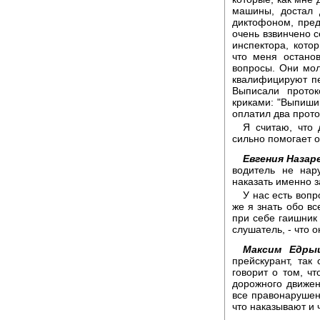
машины, достал 
диктофоном, пред
очень взвинчено 
инспектора, кото
что меня остано
вопросы. Они мол
квалифицируют пе
Выписали проток
криками: "Выпиши 
оплатил два прото
Я считаю, что 
сильно помогает о
Евгения Назар
водитель не нар
наказать именно з
У нас есть вопр
же я знать обо вс
при себе гаишник
слушатель, - что о
Максим Едры
прейскурант, так
говорит о том, ч
дорожного движен
все правонарушени
что наказывают и 