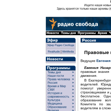
Ищите наши новы
Здесь хранятся только наши архивы (
Эфир Радио Свобода
|
Правовые 
RealAudio
WinMedia
Ведущие
Евгения
Евгения Назар
правовые знания
Темы дня
>
движения.
Наши гости
>
Права человека
>
В Екатеринбур
Россия
>
водителей. Юрид
Время и Мир
>
помогут уверен
СМИ
>
страховщиками и 
История и
>
бесплатное. Одн
современность
>
образование во
Культура
>
Медицина
>
Комитета по за
Образование
>
водителям в слож
Религия
>