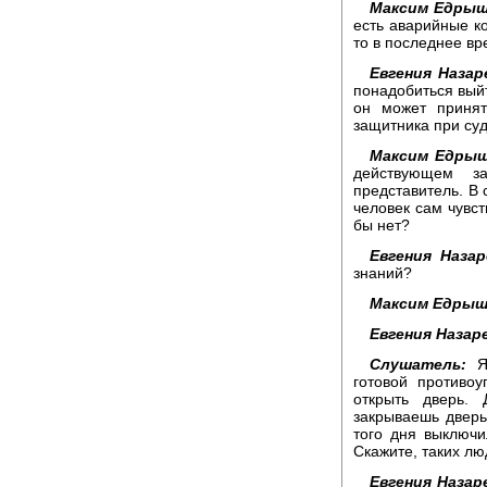
Максим Едрыш
есть аварийные к
то в последнее вр
Евгения Назар
понадобиться выйт
он может принят
защитника при су
Максим Едрыш
действующем за
представитель. В
человек сам чувст
бы нет?
Евгения Назар
знаний?
Максим Едрыш
Евгения Назар
Слушатель:
Я 
готовой противо
открыть дверь. 
закрываешь дверь
того дня выключи
Скажите, таких л
Евгения Назар