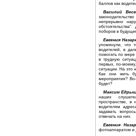
баллов как водит
Василий Весе
законодательств
непрерывно нару
обстоятельства"
поборов в будуще
Евгения Назар
упомянули, что т
водителей, в да
помогать по мере
в трудную ситуа
первых, по-моему,
ситуации. На это 
Как они жить бу
мероприятия? Во-
будет?
Максим Едрыш
наших слушате
пространстве, в
водителям адрес
задавать вопрос
отвечать на них.
Евгения Назар
фотоаппаратом и