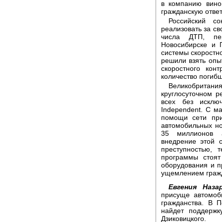
в компанию вино
гражданскую ответ
Российский с
реализовать за св
числа ДТП, пер
Новосибирске и 
системы скоростн
решили взять опы
скоростного кон
количество погибш
Великобрита
круглосуточном р
всех без исклю
Independent. С м
помощи сети при
автомобильных н
35 миллионов 
внедрение этой 
преступностью, 
программы стоят
оборудования и п
ущемлением гражд
Евгения Наза
присуще автомоб
гражданства. В 
найдет поддержк
Дзиковицкого.