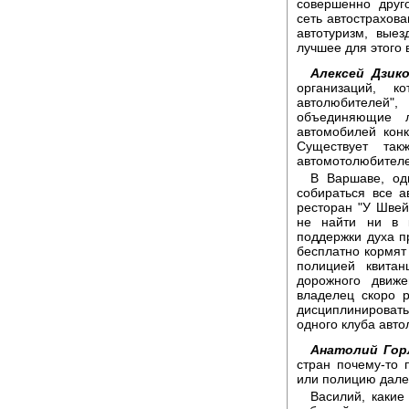
совершенно друг
сеть автострахова
автотуризм, вые
лучшее для этого 
Алексей Дзико
организаций, к
автолюбителей",
объединяющие л
автомобилей кон
Существует так
автомотолюбителе
В Варшаве, одн
собираться все а
ресторан "У Швей
не найти ни в 
поддержки духа п
бесплатно кормят
полицией квита
дорожного движе
владелец скоро р
дисциплинироват
одного клуба авт
Анатолий Гор
стран почему-то
или полицию дале
Василий, какие