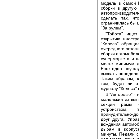
модель в самой 
сборки в другую
автопроизводителе
сделать так, чт
ограничилась бы 
"За рулем".
"Тойота" ищет
открытию иностр
"Колеса" обраща
очередного автоги
сборки автомобиле
супермаркета и п
месте минимум д
Еще одно ноу-хау
вызвать определе
Таким образом, 
том, будет ли о
журналу "Колеса" 
В "Авторевю" - 
маленький из вып
секции рамы с
устройством, 
принудительно-д
друг друга. Упр
вождения автомоб
дырам в корпус
минуты. Педали с
нет места даже д