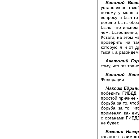
Василий Весе
установлено газо
почему у меня в
вопросу я был гот
должно быть обоз
было, что инспект
чем. Естественно,
Кстати, на этом ж
проверить на та
которую я и от д
тысяч, а разойдем
Анатолий Гор
тому, что газ тра
Василий Весе
Федерации.
Максим Едрыш
победить ГИБДД 
простой причине -
борьба за то, что
борьба за то, чт
применял, как ему
с органами ГИБДД,
не будет.
Евгения Назар
касается взаимоо