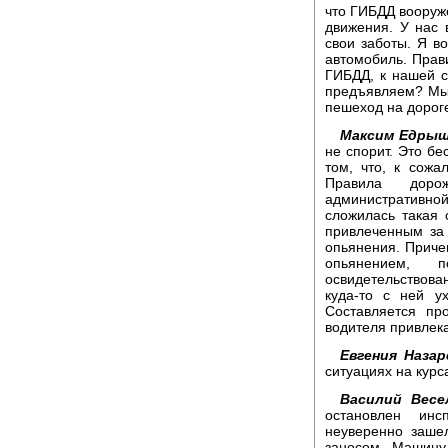
что ГИБДД вооруж
движения. У нас 
свои заботы. Я в
автомобиль. Прав
ГИБДД, к нашей с
предъявляем? Мы 
пешеход на дороге
Максим Едрыш
не спорит. Это бе
том, что, к сож
Правила доро
административн
сложилась такая 
привлеченным за
опьянения. Причем
опьянением, 
освидетельствован
куда-то с ней ух
Составляется пр
водителя привлек
Евгения Назар
ситуациях на курс
Василий Весе
остановлен инс
неуверенно заше
заносом. Машину