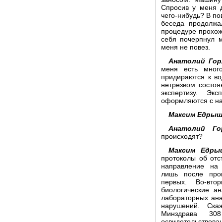
Спросив у меня 
чего-нибудь? В по
беседа продолжа
процедуре прохож
себя почерпнул м
меня не повез.
Анатолий Гор
меня есть много
придираются к во
нетрезвом состоя
экспертизу. Эк
оформляются с на
Максим Едрыш
Анатолий Го
происходят?
Максим Едры
протоколы об отс
направление на 
лишь после пров
первых. Во-вто
биологические а
лабораторных ана
нарушений. Ска
Минздрава 30
освидетельствова