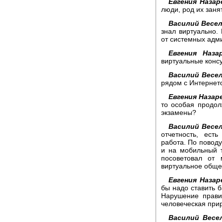
Евгения Назар
люди, род их заня
Василий Весел
знал виртуально.
от системных адм
Евгения Наза
виртуальные конс
Василий Весел
рядом с Интернето
Евгения Назар
то особая продолж
экзамены?
Василий Весел
отчетность, ест
работа. По поводу
и на мобильный 
посоветовал от
виртуальное обще
Евгения Назар
бы надо ставить б
Нарушение прави
человеческая прир
Василий Весе