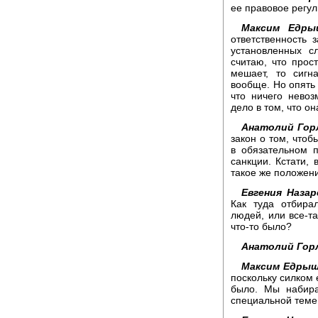
ее правовое регу
Максим Едры
ответственность
установленных сл
считаю, что прос
мешает, то сигн
вообще. Но опять 
что ничего невоз
дело в том, что он
Анатолий Гор
закон о том, чтоб
в обязательном 
санкции. Кстати,
такое же положен
Евгения Назар
Как туда отбира
людей, или все-та
что-то было?
Анатолий Гор
Максим Едрыш
поскольку силком 
было. Мы набира
специальной теме,