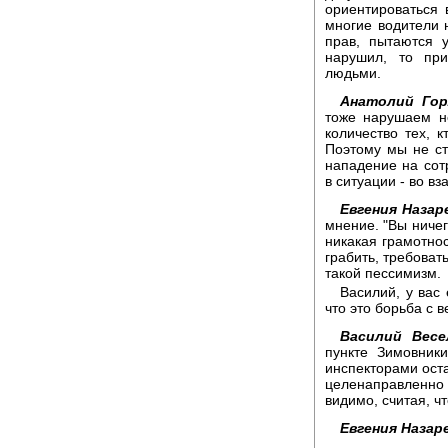
ориентироваться 
многие водители н
прав, пытаются 
нарушил, то при
людьми.
Анатолий Гор
тоже нарушаем н
количество тех, 
Поэтому мы не ст
нападение на сот
в ситуации - во в
Евгения Назар
мнение. "Вы ниче
никакая грамотно
грабить, требоват
такой пессимизм.
Василий, у вас 
что это борьба с
Василий Весе
пункте Зимовник
инспекторами оста
целенаправленно 
видимо, считая, чт
Евгения Назар