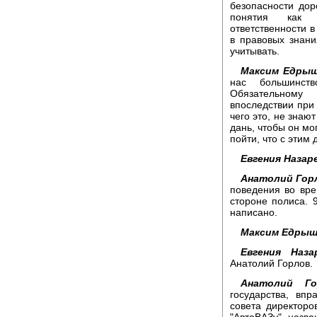
безопасности дор
понятия как О
ответственности в
в правовых знани
учитывать.
Максим Едрыш
нас большинст
Обязательному 
впоследствии при 
чего это, не знают
дань, чтобы он мог
пойти, что с этим 
Евгения Назар
Анатолий Гор
поведения во вре
стороне полиса. 
написано.
Максим Едрыш
Евгения Наза
Анатолий Горлов.
Анатолий Го
государства, вп
совета директоро
"АвтоВАЗу", назв