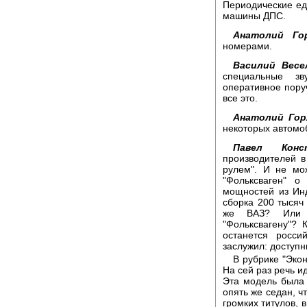
Периодические ед
машины ДПС.
Анатолий Го
номерами.
Василий Весе
специальные з
оперативное пору
все это.
Анатолий Гор
некоторых автомо
Павел Конс
производителей в
рулем". И не мо
"Фольксваген" о
мощностей из Инд
сборка 200 тысяч
же ВАЗ? Или с
"Фольксвагену"? 
останется росси
заслужил: доступн
В рубрике "Эко
На сей раз речь и
Эта модель была 
опять же седан, ч
громких титулов, 