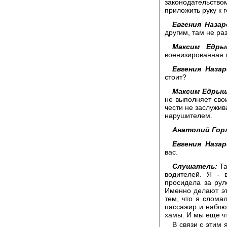
законодательст
приложить руку к 
Евгения Назар
другим, там не ра
Максим Едры
военизированная г
Евгения Назар
стоит?
Максим Едрыш
не выполняет свои
чести не заслужив
нарушителем.
Анатолий Гор
Евгения Назар
вас.
Слушатель:
Та
водителей. Я - 
просидела за рул
Именно делают это
тем, что я сломал
пассажир и наблюд
хамы. И мы еще чт
В связи с этим 