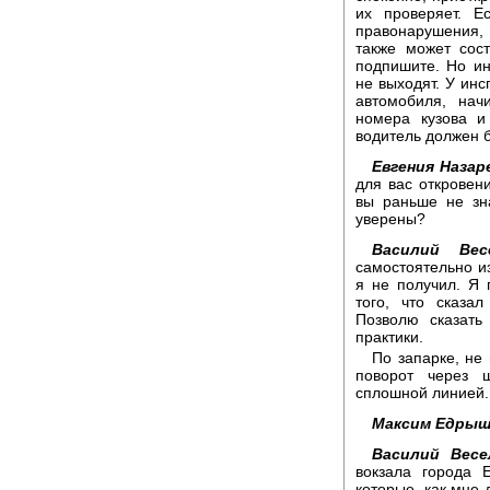
их проверяет. Е
правонарушения,
также может сос
подпишите. Но ин
не выходят. У инс
автомобиля, нач
номера кузова и
водитель должен б
Евгения Назар
для вас откровен
вы раньше не зн
уверены?
Василий Вес
самостоятельно и
я не получил. Я 
того, что сказа
Позволю сказать
практики.
По запарке, не
поворот через 
сплошной линией. 
Максим Едрыш
Василий Весе
вокзала города 
которые, как мне 