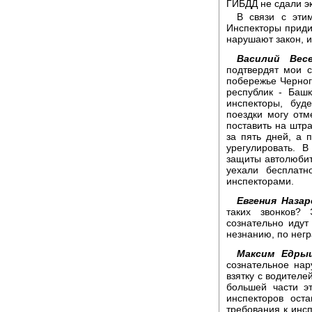
ГИБДД не сдали э
В связи с эти
Инспекторы придир
нарушают закон, 
Василий Весе
подтвердят мои 
побережье Черног
республик - Башк
инспекторы, буд
поездки могу отм
поставить на штра
за пять дней, а 
урегулировать. В
защиты автолюбит
уехали бесплатн
инспекторами.
Евгения Назар
таких звонков? 
сознательно идут
незнанию, по нег
Максим Едры
сознательное нар
взятку с водителей
большей части э
инспекторов ост
требования к инс